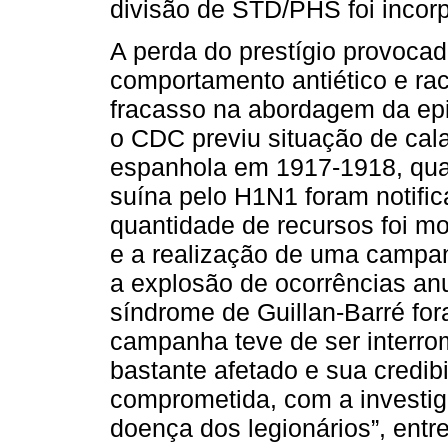
divisão de STD/PHS foi incor
A perda do prestígio provoca
comportamento antiético e rac
fracasso na abordagem da ep
o CDC previu situação de cal
espanhola em 1917-1918, qua
suína pelo H1N1 foram notif
quantidade de recursos foi mo
e a realização de uma campan
a explosão de ocorrências an
síndrome de Guillan-Barré for
campanha teve de ser interrom
bastante afetado e sua credib
comprometida, com a investi
doença dos legionários”, entre