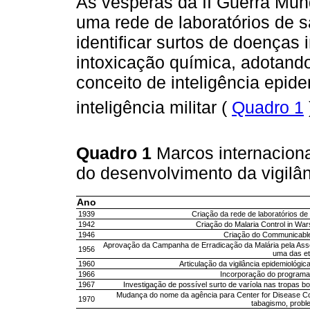
Às vésperas da II Guerra Mun
uma rede de laboratórios de s
identificar surtos de doenças 
intoxicação química, adotando
conceito de inteligência epid
inteligência militar (
Quadro 1
Quadro 1
Marcos internaciona
do desenvolvimento da vigilâ
Ano
1939
Criação da rede de laboratórios de 
1942
Criação do Malaria Control in W
1946
Criação do Communicable
Aprovação da Campanha de Erradicação da Malária pela Asse
1956
uma das et
1960
Articulação da vigilância epidemiológ
1966
Incorporação do programa
1967
Investigação de possível surto de varíola nas tropas 
Mudança do nome da agência para Center for Disease Co
1970
tabagismo, proble