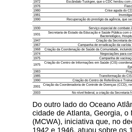
1972
Escândalo Tuskgee, que o CDC herdou com a
1976
Fiasc
1980
Crise aguda do CD
1981
Investiga
1990
Recuperação do prestígio da agência, que s
1930
Serviço especial de combate 
Secretaria de Estado da Educação e Saúde Pública com o 
1931
Bacteriológico, Hospit
1947
Criação da Secretaria de
1967
Campanha de erradicação da varíola 
1968
Criação da Coordenação de Saúde da Comunidade, incluindo a
1974
Negociações para com
1975
Campanha de vacinaçã
Criação do Centro de Informações em Saúde (CIS) coordenador
1975
Epi
1983
Pro
1985
Transformação do CIS 
1990
Criação do Centro de Referência e Trein
Criação da Coordenadoria de Controle de Doenças (CCD), reun
2001
2003
No nível federal, a criação da Secretaria
Do outro lado do Oceano Atlâ
cidade de Atlanta, Georgia, o
(MCWA), iniciativa que, no de
1942 e 1946, atuou sobre os 