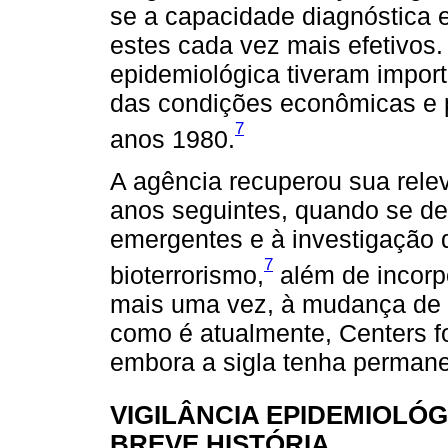
se a capacidade diagnóstica 
estes cada vez mais efetivos.
epidemiológica tiveram impor
das condições econômicas e p
7
anos 1980.
A agência recuperou sua relev
anos seguintes, quando se de
emergentes e à investigação d
7
bioterrorismo,
além de incorpo
mais uma vez, à mudança de n
como é atualmente, Centers f
embora a sigla tenha perman
VIGILÂNCIA EPIDEMIOLÓG
BREVE HISTÓRIA