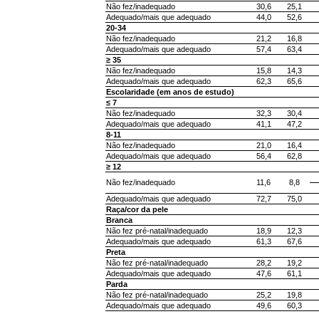
Não fez/inadequado
30,6
25,1
Adequado/mais que adequado
44,0
52,6
20-34
Não fez/inadequado
21,2
16,8
Adequado/mais que adequado
57,4
63,4
≥ 35
Não fez/inadequado
15,8
14,3
Adequado/mais que adequado
62,3
65,6
Escolaridade (em anos de estudo)
≤ 7
Não fez/inadequado
32,3
30,4
Adequado/mais que adequado
41,1
47,2
8-11
Não fez/inadequado
21,0
16,4
Adequado/mais que adequado
56,4
62,8
≥ 12
Não fez/inadequado
11,6
8,8
Adequado/mais que adequado
72,7
75,0
Raça/cor da pele
Branca
Não fez pré-natal/inadequado
18,9
12,3
Adequado/mais que adequado
61,3
67,6
Preta
Não fez pré-natal/inadequado
28,2
19,2
Adequado/mais que adequado
47,6
61,1
Parda
Não fez pré-natal/inadequado
25,2
19,8
Adequado/mais que adequado
49,6
60,3