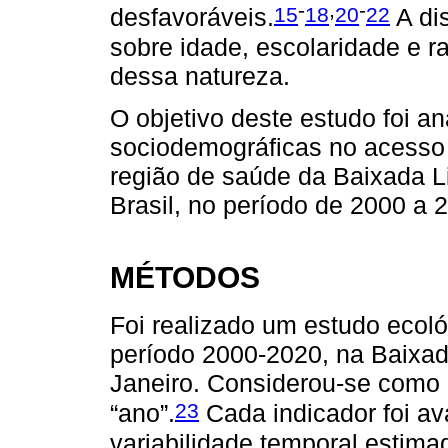
-
,
-
15
18
20
22
desfavoráveis.
A dis
sobre idade, escolaridade e ra
dessa natureza.
O objetivo deste estudo foi a
sociodemográficas no acesso e
região de saúde da Baixada Li
Brasil, no período de 2000 a 
MÉTODOS
Foi realizado um estudo ecoló
período 2000-2020, na Baixad
Janeiro. Considerou-se como 
23
“ano”.
Cada indicador foi av
variabilidade temporal estima