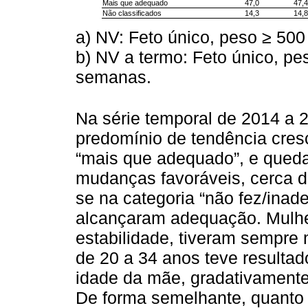
Mais que adequado
47,0
47,4
Não classificados
14,3
14,8
a) NV: Feto único, peso ≥ 500
b) NV a termo: Feto único, pe
semanas.
Na série temporal de 2014 a 2
predomínio de tendência cres
“mais que adequado”, e que
mudanças favoráveis, cerca 
se na categoria “não fez/ina
alcançaram adequação. Mulhe
estabilidade, tiveram sempre
de 20 a 34 anos teve resultad
idade da mãe, gradativament
De forma semelhante, quanto