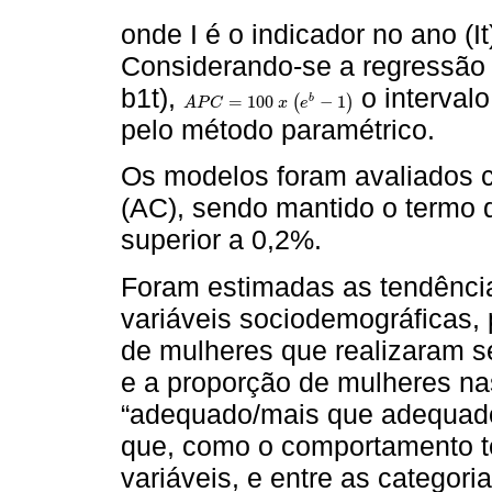
onde I é o indicador no ano (It
Considerando-se a regressão e
b1t),
o interval
=
100
(
−
1
)
b
A
P
C
x
e
A
P
C
=
100
x
(
e
b
-
1
)
pelo método paramétrico.
Os modelos foram avaliados 
(AC), sendo mantido o termo
superior a 0,2%.
Foram estimadas as tendênci
variáveis sociodemográficas, 
de mulheres que realizaram s
e a proporção de mulheres na
“adequado/mais que adequado
que, como o comportamento te
variáveis, e entre as categor