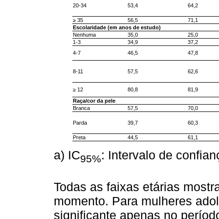
20-34
53,4
64,2
≥ 35
56,5
71,1
Escolaridade (em anos de estudo)
Nenhuma
35,0
25,0
1-3
34,9
37,2
4-7
46,5
47,8
8-11
57,5
62,6
≥ 12
80,8
81,9
Raça/cor da pele
Branca
57,5
70,0
Parda
39,7
60,3
Preta
44,5
61,1
a) IC
: Intervalo de confia
95%
Todas as faixas etárias most
momento. Para mulheres adole
significante apenas no perío