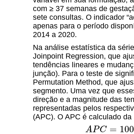
com ≥ 37 semanas de gestação
sete consultas. O indicador “
apenas para o período dispon
2014 a 2020.
Na análise estatística da séri
Joinpoint Regression, que aju
tendências lineares e mudanç
junção). Para o teste de signi
Permutation Method, que ajus
segmento. Uma vez que esses
direção e a magnitude das te
representadas pelos respecti
(APC). O APC é calculado da 
=
100
A
P
C
A
P
C
=
100
X
(
I
t
+
1
-
I
t
)
/
I