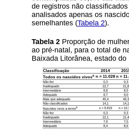
de registros não classificado
analisados apenas os nascido
semelhantes (
Tabela 2
).
Tabela 2
Proporção de mulhe
ao pré-natal, para o total de 
Baixada Litorânea, estado do
Classificação
2014
201
a
n = 11.028
n = 11
Todos os nascidos vivos
Não fez
0,3
0,3
Inadequado
22,7
21,8
Intermediário
8,8
8,5
Adequado
8,7
9,0
Mais que adequado
45,4
46,3
Não classificados
14,1
14,1
b
n = 9.819
n = 10.
Nascidos vivos a termo
Não fez
0,3
0,3
Inadequado
22,1
21,4
Intermediário
7,9
7,5
Adequado
8,4
8,6