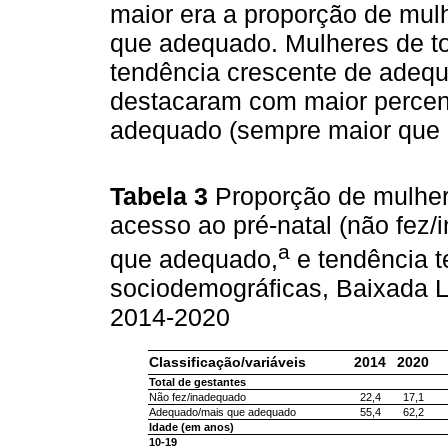
maior era a proporção de mul
que adequado. Mulheres de to
tendência crescente de adeq
destacaram com maior percen
adequado (sempre maior que 
Tabela 3
Proporção de mulher
acesso ao pré-natal (não fez
a
que adequado,
e tendência t
sociodemográficas, Baixada Li
2014-2020
Classificação/variáveis
2014
2020
Total de gestantes
Não fez/inadequado
22,4
17,1
Adequado/mais que adequado
55,4
62,2
Idade (em anos)
10-19