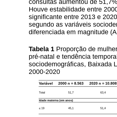
consultas aumentou de 51,7%
Houve estabilidade entre 200
significante entre 2013 e 202
segundo as variáveis sociodem
diferenciada em magnitude (A
Tabela 1
Proporção de mulher
pré-natal e tendência tempora
sociodemográficas, Baixada Li
2000-2020
Variável
2000 n = 8.563
2020 n = 10.808
Total
51,7
63,4
Idade materna (em anos)
≤ 19
45,1
51,4