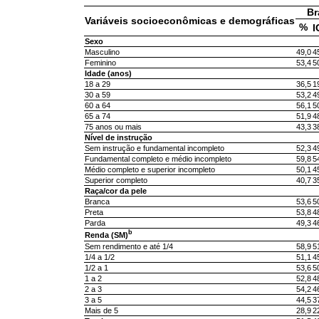
Br
Variáveis socioeconômicas e demográficas
%
I
Sexo
Masculino
49,0
4
Feminino
53,4
5
Idade (anos)
18 a 29
36,5
1
30 a 59
53,2
4
60 a 64
56,1
5
65 a 74
51,9
4
75 anos ou mais
43,3
3
Nível de instrução
Sem instrução e fundamental incompleto
52,3
4
Fundamental completo e médio incompleto
59,8
5
Médio completo e superior incompleto
50,1
4
Superior completo
40,7
3
Raça/cor da pele
Branca
53,6
5
Preta
53,8
4
Parda
49,3
4
b
Renda (SM)
Sem rendimento e até 1/4
58,9
5
1/4 a 1/2
51,1
4
1/2 a 1
53,6
5
1 a 2
52,8
4
2 a 3
54,2
4
3 a 5
44,5
3
Mais de 5
28,9
2