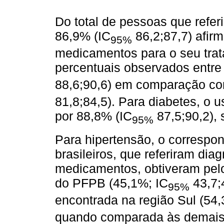
Do total de pessoas que refer
86,9% (IC
86,2;87,7) afir
95%
medicamentos para o seu tra
percentuais observados entre
88,6;90,6) em comparação co
81,8;84,5). Para diabetes, o 
por 88,8% (IC
87,5;90,2), 
95%
Para hipertensão, o correspo
brasileiros, que referiram dia
medicamentos, obtiveram pe
do PFPB (45,1%; IC
43,7;4
95%
encontrada na região Sul (54,
quando comparada às demais 