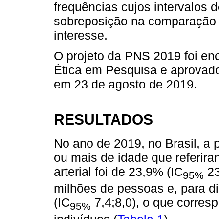
frequências cujos intervalos 
sobreposição na comparação d
interesse.
O projeto da PNS 2019 foi e
Ética em Pesquisa e aprovado
em 23 de agosto de 2019.
RESULTADOS
No ano de 2019, no Brasil, a 
ou mais de idade que referir
arterial foi de 23,9% (IC
23
95%
milhões de pessoas e, para di
(IC
7,4;8,0), o que corres
95%
indivíduos (
Tabela 1
).