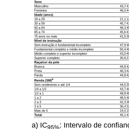
Sexo
Masculino
43,7
4
Feminino
46,0
4
Idade (anos)
18 a 29
21,1
1
30 a 59
45,7
4
60 a 64
48,3
4
65 a 74
45,6
4
75 anos ou mais
41,5
3
Nível de instrução
Sem instrução e fundamental incompleto
47,9
4
Fundamental completo e médio incompleto
50,4
4
Médio completo e superior incompleto
43,0
4
Superior completo
30,9
2
Raça/cor da pele
Branca
44,8
4
Preta
46,3
4
Parda
44,8
4
b
Renda (SM)
Sem rendimento e até 1/4
44,0
3
1/4 a 1/2
43,7
4
1/2 a 1
48,8
4
1 a 2
48,5
4
2 a 3
42,3
3
3 a 5
36,4
3
Mais de 5
24,0
1
Total
45,1
4
a) IC
: Intervalo de confia
95%