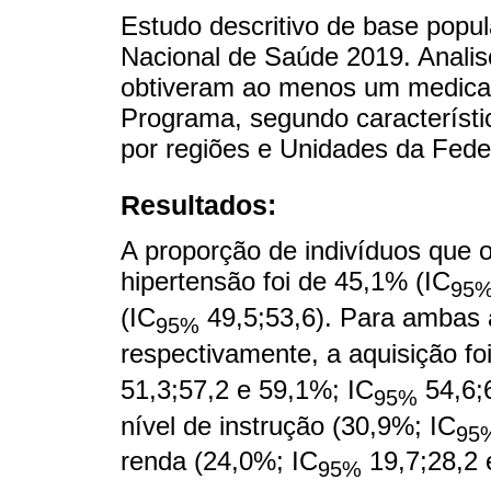
Estudo descritivo de base popu
Nacional de Saúde 2019. Analis
obtiveram ao menos um medicam
Programa, segundo característ
por regiões e Unidades da Fede
Resultados:
A proporção de indivíduos que
hipertensão foi de 45,1% (IC
95
(IC
49,5;53,6). Para ambas a
95%
respectivamente, a aquisição fo
51,3;57,2 e 59,1%; IC
54,6;6
95%
nível de instrução (30,9%; IC
95
renda (24,0%; IC
19,7;28,2 
95%