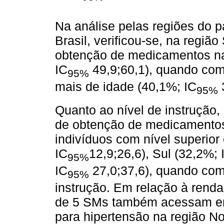
Na análise pelas regiões do 
Brasil, verificou-se, na regi
obtenção de medicamentos na 
IC
49,9;60,1), quando com
95%
mais de idade (40,1%; IC
3
95%
Quanto ao nível de instrução
de obtenção de medicamentos
indivíduos com nível superior
IC
12,9;26,6), Sul (32,2%; 
95%
IC
27,0;37,6), quando com
95%
instrução. Em relação à rend
de 5 SMs também acessam e
para hipertensão na região No