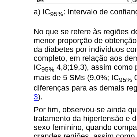
Total
51,5
4
a) IC
: Intervalo de confia
95%
No que se refere às regiões d
menor proporção de obtenção
da diabetes por indivíduos co
completo, em relação aos dem
IC
4,8;19,3), assim como 
95%
mais de 5 SMs (9,0%; IC
0
95%
diferenças para as demais reg
3
).
Por fim, observou-se ainda q
tratamento da hipertensão e d
sexo feminino, quando compa
grandes regiões, assim como 