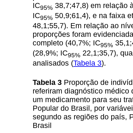
IC
38,7;47,8) em relação 
95%
IC
50,9;61,4), e na faixa e
95%
48,1;55,7). Em relação ao nív
proporções foram evidenciada
completo (40,7%; IC
35,1;
95%
(28,9%; IC
22,1;35,7), qu
95%
analisados (
Tabela 3
).
Tabela 3
Proporção de indiví
referiram diagnóstico médico
um medicamento para seu tr
Popular do Brasil, por variáv
segundo as regiões do país, 
Brasil