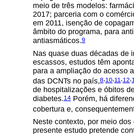
meio de três modelos: farmáci
2017; parceria com o comércio
em 2011, isenção de copagam
âmbito do programa, para anti-
9
antiasmáticos.
Nas quase duas décadas de 
escassos, estudos têm aponta
para a ampliação do acesso 
,
,
,
,
8
10
11
12
das DCNTs no país,
de hospitalizações e óbitos d
14
diabetes.
Porém, há diferenç
cobertura e, consequentement
Neste contexto, por meio dos
presente estudo pretende cont