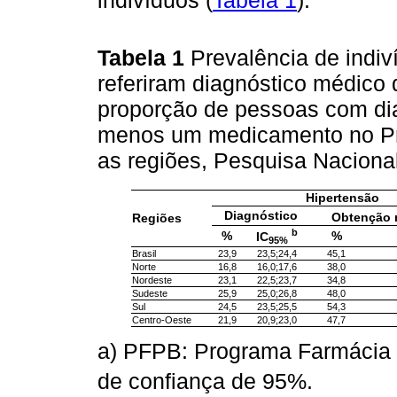
Tabela 1
Prevalência de indi
referiram diagnóstico médico d
proporção de pessoas com dia
menos um medicamento no Pr
as regiões, Pesquisa Naciona
Hipertensão
Diagnóstico
Obtenção 
Regiões
b
%
%
IC
95%
Brasil
23,9
23,5;24,4
45,1
Norte
16,8
16,0;17,6
38,0
Nordeste
23,1
22,5;23,7
34,8
Sudeste
25,9
25,0;26,8
48,0
Sul
24,5
23,5;25,5
54,3
Centro-Oeste
21,9
20,9;23,0
47,7
a) PFPB: Programa Farmácia P
de confiança de 95%.