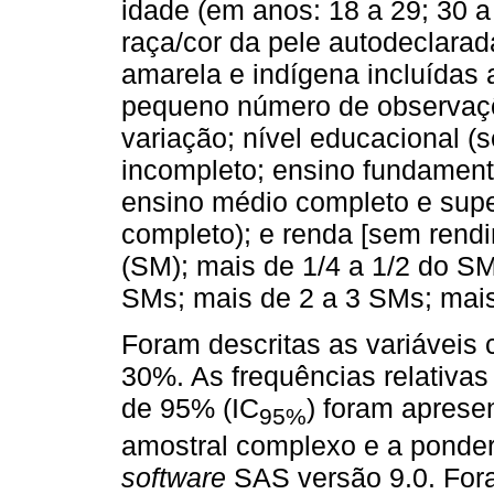
idade (em anos: 18 a 29; 30 a 
raça/cor da pele autodeclarada
amarela e indígena incluídas 
pequeno número de observaçõ
variação; nível educacional (
incompleto; ensino fundament
ensino médio completo e super
completo); e renda [sem rendi
(SM); mais de 1/4 a 1/2 do SM
SMs; mais de 2 a 3 SMs; mais
Foram descritas as variáveis c
30%. As frequências relativas
de 95% (IC
) foram aprese
95%
amostral complexo e a ponder
software
SAS versão 9.0. Fora