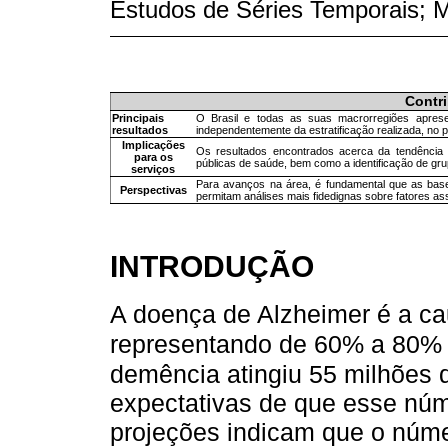
Estudos de Séries Temporais; M
Contr
Principais
O Brasil e todas as suas macrorregiões aprese
resultados
independentemente da estratificação realizada, no 
Implicações
Os resultados encontrados acerca da tendência c
para os
públicas de saúde, bem como a identificação de grupo
serviços
Para avanços na área, é fundamental que as bas
Perspectivas
permitam análises mais fidedignas sobre fatores as
INTRODUÇÃO
A doença de Alzheimer é a c
representando de 60% a 80% 
demência atingiu 55 milhões
expectativas de que esse nú
projeções indicam que o núm