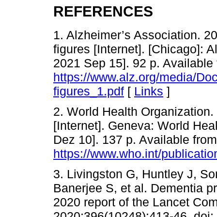
REFERENCES
1. Alzheimer’s Association. 2
figures [Internet]. [Chicago]: 
2021 Sep 15]. 92 p. Available 
https://www.alz.org/media/Do
figures_1.pdf
[
Links
]
2. World Health Organization.
[Internet]. Geneva: World Hea
Dez 10]. 137 p. Available from
https://www.who.int/publicati
3. Livingston G, Huntley J, S
Banerjee S, et al. Dementia pr
2020 report of the Lancet Co
2020;396(10248):413-46. doi