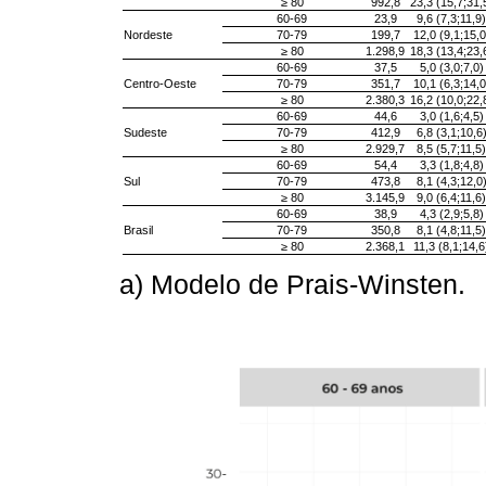
≥ 80
992,8
23,3 (15,7;31,
60-69
23,9
9,6 (7,3;11,9)
Nordeste
70-79
199,7
12,0 (9,1;15,0
≥ 80
1.298,9
18,3 (13,4;23,
60-69
37,5
5,0 (3,0;7,0)
Centro-Oeste
70-79
351,7
10,1 (6,3;14,0
≥ 80
2.380,3
16,2 (10,0;22,
60-69
44,6
3,0 (1,6;4,5)
Sudeste
70-79
412,9
6,8 (3,1;10,6
≥ 80
2.929,7
8,5 (5,7;11,5)
60-69
54,4
3,3 (1,8;4,8)
Sul
70-79
473,8
8,1 (4,3;12,0
≥ 80
3.145,9
9,0 (6,4;11,6)
60-69
38,9
4,3 (2,9;5,8)
Brasil
70-79
350,8
8,1 (4,8;11,5)
≥ 80
2.368,1
11,3 (8,1;14,6
a) Modelo de Prais-Winsten.