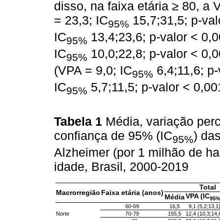
disso, na faixa etária ≥ 80, a
= 23,3; IC
15,7;31,5; p-val
95%
IC
13,4;23,6; p-valor < 0,
95%
IC
10,0;22,8; p-valor < 0,
95%
(VPA = 9,0; IC
6,4;11,6; p-
95%
IC
5,7;11,5; p-valor < 0,001
95%
Tabela 1
Média, variação perc
confiança de 95% (IC
) da
95%
Alzheimer (por 1 milhão de ha
idade, Brasil, 2000-2019
Total
Macrorregião
Faixa etária (anos)
VPA (IC
Média
95
60-69
16,5
9,1 (5,2;13,1
Norte
70-79
155,5
12,4 (10,3;14,