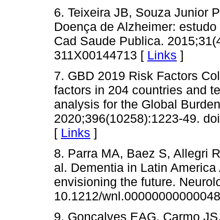
6. Teixeira JB, Souza Junior
Doença de Alzheimer: estudo 
Cad Saude Publica. 2015;31(4
311X00144713 [
Links
]
7. GBD 2019 Risk Factors Coll
factors in 204 countries and t
analysis for the Global Burde
2020;396(10258):1223-49. do
[
Links
]
8. Parra MA, Baez S, Allegri R
al. Dementia in Latin America
envisioning the future. Neurol
10.1212/wnl.00000000000048
9. Gonçalves EAG, Carmo JS.