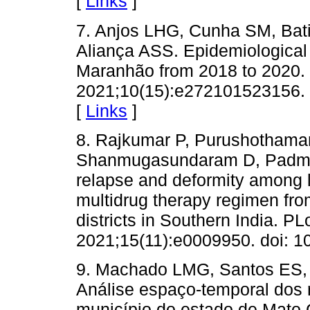
[
Links
]
7. Anjos LHG, Cunha SM, Bat
Aliança ASS. Epidemiological pr
Maranhão from 2018 to 2020.
2021;10(15):e272101523156. 
[
Links
]
8. Rajkumar P, Purushotham
Shanmugasundaram D, Padma J
relapse and deformity among 
multidrug therapy regimen fro
districts in Southern India. P
2021;15(11):e0009950. doi: 1
9. Machado LMG, Santos ES, C
Análise espaço-temporal dos
município do estado de Mato 