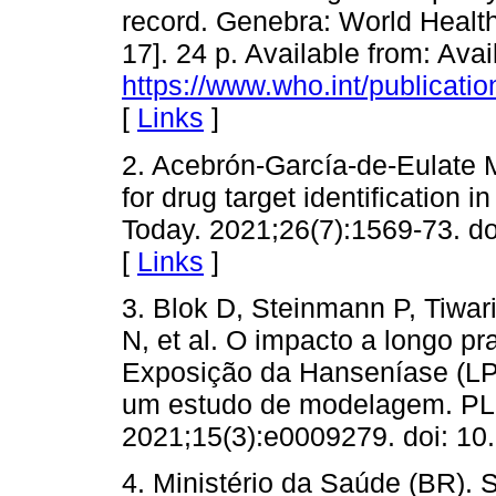
record. Genebra: World Healt
17]. 24 p. Available from: Avai
https://www.who.int/publicati
[
Links
]
2. Acebrón-García-de-Eulate M
for drug target identification
Today. 2021;26(7):1569-73. do
[
Links
]
3. Blok D, Steinmann P, Tiwari
N, et al. O impacto a longo p
Exposição da Hanseníase (LP
um estudo de modelagem. PLo
2021;15(3):e0009279. doi: 10
4. Ministério da Saúde (BR).