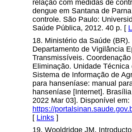
relação com medidas de contro
dengue em Santana de Parnaí
controle. São Paulo: Univers
Saúde Pública, 2012. 40 p. [
L
18. Ministério da Saúde (BR).
Departamento de Vigilância 
Transmissíveis. Coordenação
Eliminação. Unidade Técnica 
Sistema de Informação de Agr
para hanseníase: manual para
hanseníase [Internet]. Brasíli
2022 Mar 03]. Disponível em:
https://portalsinan.saude.g
[
Links
]
19. Wooldridge JM. Introduct