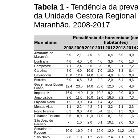
Tabela 1
- Tendência da prev
da Unidade Gestora Regional 
Maranhão, 2008-2017
Prevalência de hanseníase (ca
habitantes)
Municípios
2008
2009
2010
2011
2012
2013
2014
Amarante do
6,0
2,1
4,0
5,2
6,4
5,0
4,0
Maranhão
Buritirana
4,0
4,0
3,0
4,0
3,0
4,0
1,3
Campestre
7,1
2,4
3,0
6,0
8,1
5,1
7,2
Carolina
8,0
4,0
10,0
7,0
10,0
3,3
0,4
Davinópolis
15,0
12,4
14,0
15,0
4,0
10,5
9,0
Estreito
6,0
6,5
7,3
2,2
2,0
5,4
4,3
Governador Edson
12,4
23,5
14,0
23,0
12,0
5,0
4,0
Lobão
Imperatriz
16,0
14,0
11,0
10,2
9,2
9,0
8,0
João Lisboa
9,0
11,0
10,0
19,0
16,0
7,2
7,3
Lajeado Novo
1,5
3,0
1,4
1,4
4,2
-
-
Montes Altos
1,1
2,2
4,2
2,1
3,2
1,1
3,3
Porto Franco
8,3
9,0
4,0
6,4
11,0
1,3
3,0
Ribamar Fiquene
9,5
8,0
11,0
17,0
8,1
3,0
1,3
São João do
-
1,0
2,0
0,1
10,1
2,0
3,0
Paraiso
Senador La
10,0
10,0
9,4
12,0
12,0
11,2
14,1
Rocque
Sítio Novo
2,0
1,0
1,2
22,0
2,4
1,1
5,0