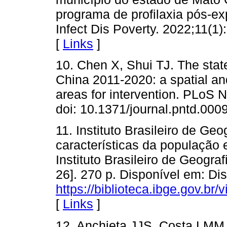
programa de profilaxia pós-ex
Infect Dis Poverty. 2022;11(1
[
Links
]
10. Chen X, Shui TJ. The stat
China 2011-2020: a spatial an
areas for intervention. PLoS 
doi: 10.1371/journal.pntd.000
11. Instituto Brasileiro de Ge
características da população e
Instituto Brasileiro de Geograf
26]. 270 p. Disponível em: Di
https://biblioteca.ibge.gov.b
[
Links
]
12. Anchieta JJS, Costa LMM