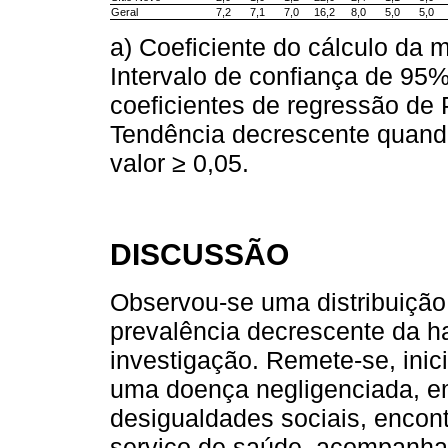
Geral
7,2
7,1
7,0
16,2
8,0
5,0
5,0
a) Coeficiente do cálculo da 
Intervalo de confiança de 95%
coeficientes de regressão de P
Tendência decrescente quando
valor ≥ 0,05.
DISCUSSÃO
Observou-se uma distribuição
prevalência decrescente da h
investigação. Remete-se, inic
uma doença negligenciada, em 
desigualdades sociais, encon
serviço de saúde, acompanha