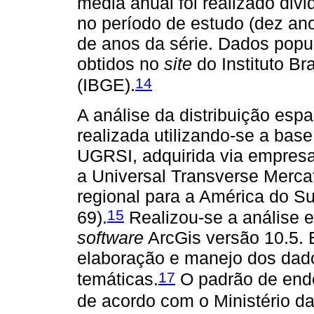
média anual foi realizado divi
no período de estudo (dez ano
de anos da série. Dados popu
obtidos no
site
do Instituto Bra
14
(IBGE).
A análise da distribuição esp
realizada utilizando-se a base
UGRSI, adquirida via empresa 
a Universal Transverse Merca
regional para a América do S
15
69).
Realizou-se a análise e
software
ArcGis versão 10.5. E
elaboração e manejo dos dados
17
temáticas.
O padrão de ende
de acordo com o Ministério da