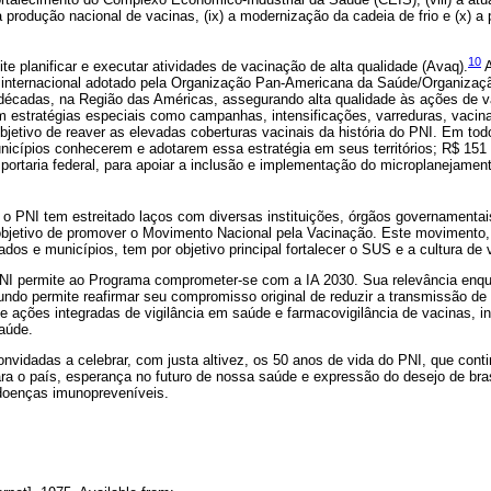
 produção nacional de vacinas, (ix) a modernização da cadeia de frio e (x) a
10
e planificar e executar atividades de vacinação de alta qualidade (Avaq).
A
internacional adotado pela Organização Pan-Americana da Saúde/Organizaç
cadas, na Região das Américas, assegurando alta qualidade às ações de v
m estratégias especiais como campanhas, intensificações, varreduras, vacin
objetivo de reaver as elevadas coberturas vacinais da história do PNI. Em tod
unicípios conhecerem e adotarem essa estratégia em seus territórios; R$ 151
 portaria federal, para apoiar a inclusão e implementação do microplanejamen
 PNI tem estreitado laços com diversas instituições, órgãos governamentai
objetivo de promover o Movimento Nacional pela Vacinação. Este movimento,
ados e municípios, tem por objetivo principal fortalecer o SUS e a cultura de
 PNI permite ao Programa comprometer-se com a IA 2030. Sua relevância enqu
undo permite reafirmar seu compromisso original de reduzir a transmissão d
e ações integradas de vigilância em saúde e farmacovigilância de vacinas, 
aúde.
vidadas a celebrar, com justa altivez, os 50 anos de vida do PNI, que contin
ra o país, esperança no futuro de nossa saúde e expressão do desejo de brasi
 doenças imunopreveníveis.