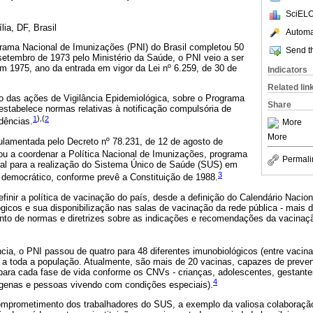
SciELO
lia, DF, Brasil
Automat
rama Nacional de Imunizações (PNI) do Brasil completou 50
Send th
setembro de 1973 pelo Ministério da Saúde, o PNI veio a ser
m 1975, ano da entrada em vigor da Lei nº 6.259, de 30 de
Indicators
Related lin
o das ações de Vigilância Epidemiológica, sobre o Programa
Share
estabelece normas relativas à notificação compulsória de
1
),(
2
dências.
More
More
gulamentada pelo Decreto nº 78.231, de 12 de agosto de
 a coordenar a Política Nacional de Imunizações, programa
Permali
al para a realização do Sistema Único de Saúde (SUS) em
3
 democrático, conforme prevê a Constituição de 1988.
finir a política de vacinação do país, desde a definição do Calendário Nacio
gicos e sua disponibilização nas salas de vacinação da rede pública - mais 
ento de normas e diretrizes sobre as indicações e recomendações da vacinação
ia, o PNI passou de quatro para 48 diferentes imunobiológicos (entre vacina
s a toda a população. Atualmente, são mais de 20 vacinas, capazes de preve
para cada fase de vida conforme os CNVs - crianças, adolescentes, gestantes
4
ígenas e pessoas vivendo com condições especiais).
omprometimento dos trabalhadores do SUS, a exemplo da valiosa colaboração