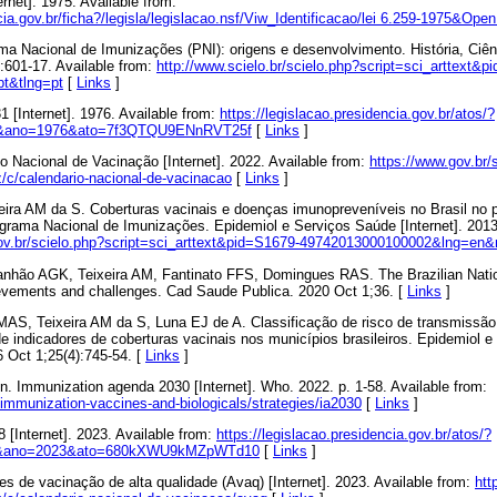
ernet]. 1975. Available from:
ncia.gov.br/ficha?/legisla/legislacao.nsf/Viw_Identificacao/lei 6.259-1975&Op
a Nacional de Imunizações (PNI): origens e desenvolvimento. História, Ci
):601-17. Available from:
http://www.scielo.br/scielo.php?script=sci_arttext&p
t&tlng=pt
[
Links
]
1 [Internet]. 1976. Available from:
https://legislacao.presidencia.gov.br/atos/?
&ano=1976&ato=7f3QTQU9ENnRVT25f
[
Links
]
io Nacional de Vacinação [Internet]. 2022. Available from:
https://www.gov.br/
/c/calendario-nacional-de-vacinacao
[
Links
]
ra AM da S. Coberturas vacinais e doenças imunopreveníveis no Brasil no 
grama Nacional de Imunizações. Epidemiol e Serviços Saúde [Internet]. 2013;
a.gov.br/scielo.php?script=sci_arttext&pid=S1679-49742013000100002&lng=en
hão AGK, Teixeira AM, Fantinato FFS, Domingues RAS. The Brazilian Nati
evements and challenges. Cad Saude Publica. 2020 Oct 1;36. [
Links
]
AS, Teixeira AM da S, Luna EJ de A. Classificação de risco de transmissã
de indicadores de coberturas vacinais nos municípios brasileiros. Epidemiol 
 Oct 1;25(4):745-54. [
Links
]
on. Immunization agenda 2030 [Internet]. Who. 2022. p. 1-58. Available from:
immunization-vaccines-and-biologicals/strategies/ia2030
[
Links
]
8 [Internet]. 2023. Available from:
https://legislacao.presidencia.gov.br/atos/?
8&ano=2023&ato=680kXWU9kMZpWTd10
[
Links
]
des de vacinação de alta qualidade (Avaq) [Internet]. 2023. Available from:
htt