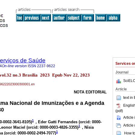
Serviços de Saúde
Services 
4
On-line version
ISSN
2237-9622
Journal
 vol.32 no.3 Brasília 2023 Epub Nov 22, 2023
SciELO
37-96222023000300001.en
Article
NOTA EDITORIAL
text in
ama Nacional de Imunizações e a Agenda
English
30
(pdf)
Article
1
00-0002-3641-8105
)
, Eder Gatti Fernandes (
orcid: 0000-
Article
1
 Leonor Maciel (
orcid: 0000-0003-4826-3355
)
, Nísia
1
a (
orcid: 0000-0002-2494-7077
)
How to 