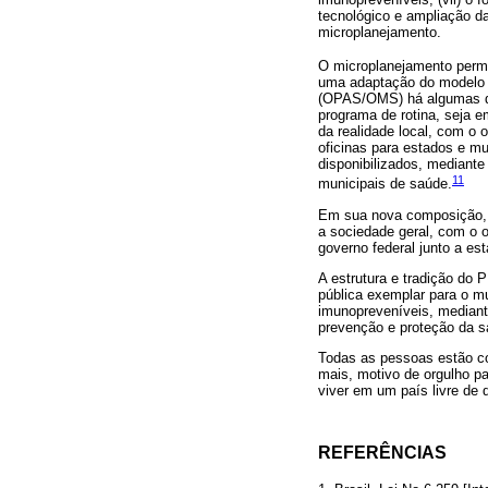
tecnológico e ampliação da
microplanejamento.
O microplanejamento permit
uma adaptação do modelo 
(OPAS/OMS) há algumas dé
programa de rotina, seja e
da realidade local, com o 
oficinas para estados e m
disponibilizados, mediante
11
municipais de saúde.
Em sua nova composição, o
a sociedade geral, com o 
governo federal junto a est
A estrutura e tradição do
pública exemplar para o m
imunopreveníveis, mediant
prevenção e proteção da s
Todas as pessoas estão con
mais, motivo de orgulho pa
viver em um país livre de
REFERÊNCIAS