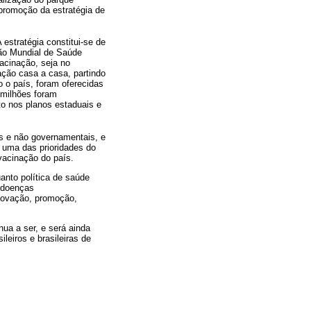
 promoção da estratégia de
 estratégia constitui-se de
ão Mundial de Saúde
acinação, seja no
ação casa a casa, partindo
o o país, foram oferecidas
 milhões foram
to nos planos estaduais e
s e não governamentais, e
 uma das prioridades do
 vacinação do país.
anto política de saúde
e doenças
inovação, promoção,
ua a ser, e será ainda
leiros e brasileiras de