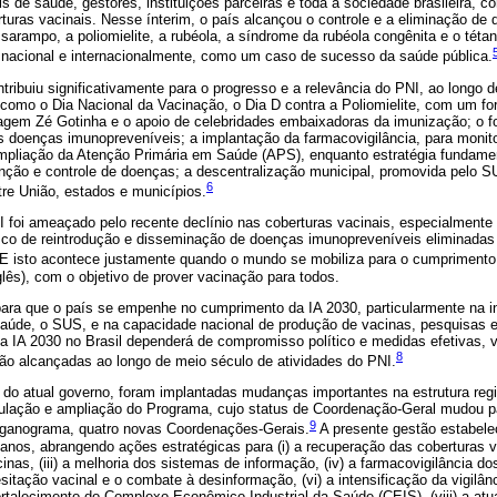
s de saúde, gestores, instituições parceiras e toda a sociedade brasileira, c
uras vacinais. Nesse ínterim, o país alcançou o controle e a eliminação de
arampo, a poliomielite, a rubéola, a síndrome da rubéola congênita e o tétan
 nacional e internacionalmente, como um caso de sucesso da saúde pública.
tribuiu significativamente para o progresso e a relevância do PNI, ao longo 
omo o Dia Nacional da Vacinação, o Dia D contra a Poliomielite, com um fo
agem Zé Gotinha e o apoio de celebridades embaixadoras da imunização; o f
as doenças imunopreveníveis; a implantação da farmacovigilância, para monit
ampliação da Atenção Primária em Saúde (APS), enquanto estratégia fundame
ção e controle de doenças; a descentralização municipal, promovida pelo S
6
entre União, estados e municípios.
 foi ameaçado pelo recente declínio nas coberturas vacinais, especialmente
sco de reintrodução e disseminação de doenças imunopreveníveis eliminadas
E isto acontece justamente quando o mundo se mobiliza para o cumpriment
glês), com o objetivo de prover vacinação para todos.
ara que o país se empenhe no cumprimento da IA 2030, particularmente na 
saúde, o SUS, e na capacidade nacional de produção de vacinas, pesquisas e
a IA 2030 no Brasil dependerá de compromisso político e medidas efetivas, 
8
ão alcançadas ao longo de meio século de atividades do PNI.
 do atual governo, foram implantadas mudanças importantes na estrutura regi
mulação e ampliação do Programa, cujo status de Coordenação-Geral mudou 
9
rganograma, quatro novas Coordenações-Gerais.
A presente gestão estabele
nos, abrangendo ações estratégicas para (i) a recuperação das coberturas vac
nas, (iii) a melhoria dos sistemas de informação, (iv) a farmacovigilância do
sitação vacinal e o combate à desinformação, (vi) a intensificação da vigilâ
fortalecimento do Complexo Econômico-Industrial da Saúde (CEIS), (viii) a at