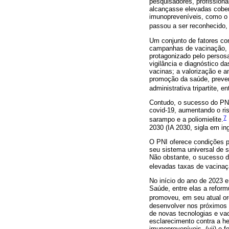
pesquisadores, profissionai
alcançasse elevadas cobert
imunopreveníveis, como o s
passou a ser reconhecido,
Um conjunto de fatores con
campanhas de vacinação, c
protagonizado pelo persos
vigilância e diagnóstico d
vacinas; a valorização e 
promoção da saúde, preven
administrativa tripartite, 
Contudo, o sucesso do PNI
covid-19, aumentando o ri
7
sarampo e a poliomielite.
2030 (IA 2030, sigla em in
O PNI oferece condições p
seu sistema universal de 
Não obstante, o sucesso d
elevadas taxas de vacinaç
No início do ano de 2023 e
Saúde, entre elas a refor
promoveu, em seu atual o
desenvolver nos próximos a
de novas tecnologias e vaci
esclarecimento contra a he
imunopreveníveis, (vii) o 