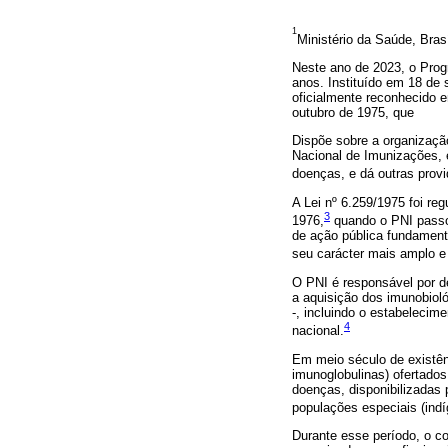
1
Ministério da Saúde, Brasí
Neste ano de 2023, o Prog
anos. Instituído em 18 de 
oficialmente reconhecido e
outubro de 1975, que
Dispõe sobre a organizaçã
Nacional de Imunizações, 
doenças, e dá outras provi
A Lei nº 6.259/1975 foi re
3
1976,
quando o PNI passou
de ação pública fundament
seu carácter mais amplo e
O PNI é responsável por de
a aquisição dos imunobioló
-, incluindo o estabelecim
4
nacional.
Em meio século de existênc
imunoglobulinas) ofertado
doenças, disponibilizadas 
populações especiais (ind
Durante esse período, o c