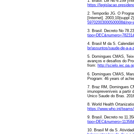
1. Brasil. Lei No 6.259 [Int
https://legislacao.preside
2. Temporão JG. O Program
[Internet]. 2003;10(suppl 2
59702003000500008&lng=p
3. Brasil. Decreto No 78.23
tipo=DEC&numero=78231
4. Brasil M da S. Calendár
br/assuntos/saude-de-a-a-z
5. Domingues CMAS, Teixei
avanços e desafios do Pro
from:
http://scielo.iec.p
6. Domingues CMAS, Maran
Program: 46 years of achi
7. Braz RM, Domingues CM
imunopreveníveis a partir 
Unico Saude do Bras. 2016
8. World Health Ortanizati
https://www.who.int/teams/
9. Brasil. Decreto no 11.35
tipo=DEC&numero=1135
10. Brasil M da S. Ativida