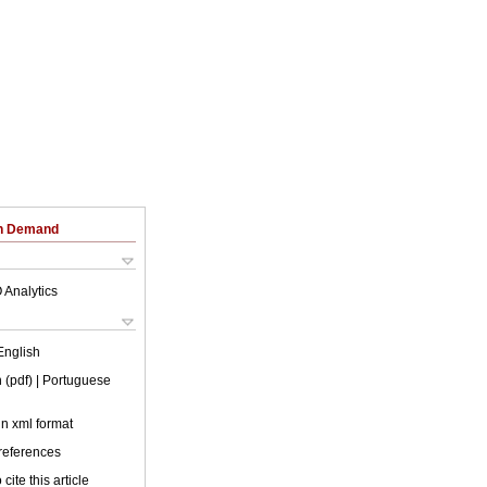
on Demand
 Analytics
English
 (pdf)
| Portuguese
 in xml format
 references
cite this article