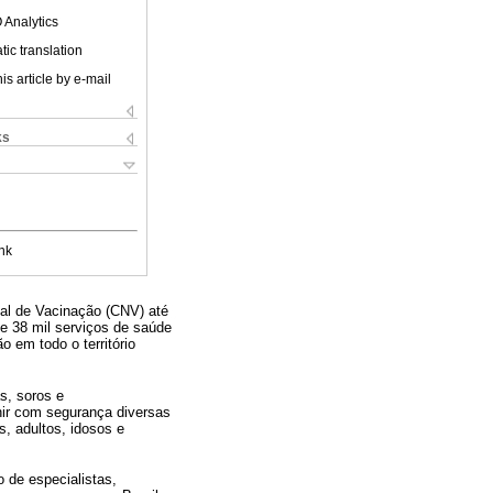
 Analytics
ic translation
is article by e-mail
ks
nk
nal de Vacinação (CNV) até
de 38 mil serviços de saúde
 em todo o território
s, soros e
nir com segurança diversas
, adultos, idosos e
 de especialistas,