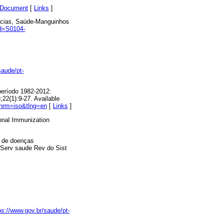
enDocument
[
Links
]
ências, Saúde-Manguinhos
id=S0104-
saude/pt-
período 1982-2012:
22(1):9-27. Available
&nrm=iso&tlng=en
[
Links
]
onal Immunization
o de doenças
e Serv saude Rev do Sist
ps://www.gov.br/saude/pt-