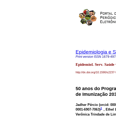
Epidemiologia e 
Print version
ISSN
1679-497
Epidemiol. Serv. Saúde
http://dx.doi.org/10.1590/s22
50 anos do Progr
de Imunização 20
Jadher Pércio (
orcid: 00
1
0001-6907-7063
)
, Ethel
Verônica Trindade de Lim