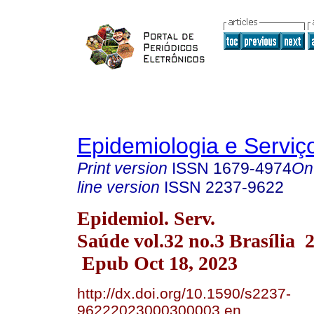
Epidemiologia e Servi
Print version
ISSN
1679-4974
On
line version
ISSN
2237-9622
Epidemiol. Serv.
Saúde vol.32 no.3 Brasília 
Epub Oct 18, 2023
http://dx.doi.org/10.1590/s2237-
96222023000300003.en