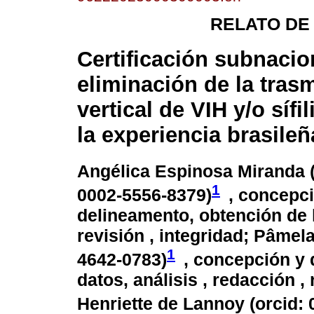
RELATO DE
Certificación subnacio
eliminación de la tras
vertical de VIH y/o sífil
la experiencia brasileñ
Angélica Espinosa Miranda 
1
0002-5556-8379
)
, concepc
delineamento, obtención de l
revisión , integridad; Pâmel
1
4642-0783
)
, concepción y 
datos, análisis , redacción ,
Henriette de Lannoy (
orcid: