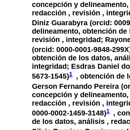
concepción y delineamento, o
redacción , revisión , integ
Diniz Guarabyra (
orcid: 000
delineamento, obtención de l
revisión , integridad; Rayo
(
orcid: 0000-0001-9848-299X
obtención de los datos, análi
integridad; Esdras Daniel do
1
5673-1545
)
, obtención de l
Gerson Fernando Pereira (
o
concepción y delineamento, o
redacción , revisión , integ
1
0000-0002-1459-3148
)
, co
de los datos, análisis , reda