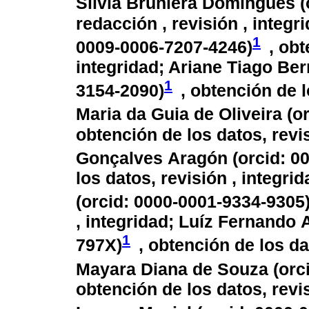
Silvia Bruniera Domingues (
redacción , revisión , integ
1
0009-0006-7207-4246
)
, obt
integridad; Ariane Tiago Be
1
3154-2090
)
, obtención de l
Maria da Guia de Oliveira (
o
obtención de los datos, revi
Gonçalves Aragón (
orcid: 0
los datos, revisión , integr
(
orcid: 0000-0001-9334-9305
, integridad; Luíz Fernando A
1
797X
)
, obtención de los da
Mayara Diana de Souza (
orc
obtención de los datos, revis