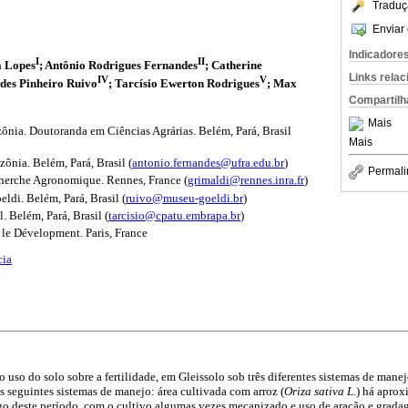
Traduç
Enviar 
Indicadore
I
II
a Lopes
; Antônio Rodrigues Fernandes
; Catherine
Links rela
IV
V
des Pinheiro Ruivo
; Tarcísio Ewerton Rodrigues
; Max
Compartilh
Mais
nia. Doutoranda em Ciências Agrárias. Belém, Pará, Brasil
Mais
ônia. Belém, Pará, Brasil (
antonio.fernandes@ufra.edu.br
)
Permali
echerche Agronomique. Rennes, France (
grimaldi@rennes.inra.fr
)
di. Belém, Pará, Brasil (
ruivo@museu-goeldi.br
)
 Belém, Pará, Brasil (
tarcisio@cpatu.embrapa.br
)
 le Dévelopment. Paris, France
cia
 uso do solo sobre a fertilidade, em Gleissolo sob três diferentes sistemas de manejo
 seguintes sistemas de manejo: área cultivada com arroz (
Oriza sativa L.
) há apro
go deste período, com o cultivo algumas vezes mecanizado e uso de aração e grada