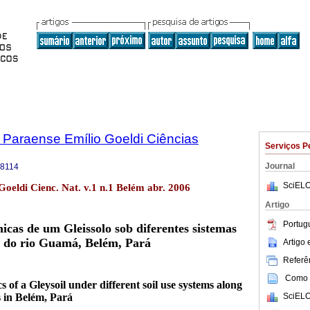
 Paraense Emílio Goeldi Ciências
Serviços P
Journal
-8114
SciELO
Goeldi Cienc. Nat. v.1 n.1 Belém abr. 2006
Artigo
Portug
icas de um Gleissolo sob diferentes sistemas
s do rio Guamá, Belém, Pará
Artigo
Referên
Como c
s of a Gleysoil under different soil use systems along
SciELO
 in Belém, Pará