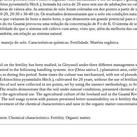
hloa pyramidalis
Hitch.), formada há cerca de 20 anos sem uso de adubações ou ca
s áreas de várzea alta. As amostras de solo foram coletadas em dez pontos a partir de
10-20, 20-30 e 30-40 cm. Os resultados demonstraram que o solo em condições natur
s que variaram de bons a muito bons, o que demonstra um grande potencial para o u
eas do rio Guamá provocou uma redução da concentração de P e de K. O sistema de 
tilidade do que o sistema sob cultivo com arroz, visto que, além da melhoria das car
também, em relação ao sistema natural.
manejo do solo. Características químicas. Fertilidade. Matéria orgânica.
soil on the fertility has been studied, in Gleyssoil under three different management
riod in the following handling systems: rice (Oriza sativa L.) plantation area, cul
ns in during this period. Some times the culture was mechanized, with use of plowsh
Echinochloa pyramidalis Hitch.), cultivated for 20 years, without the use of fertiliz
es of soil were collected in ten points, set by using the transect methodology, to f
he results demonstrate that the soil under natural conditions, presented chemical c
for the agricultural use. The agricultural culture of the lowland soil in the Guamá R
 The soil usage system with pasture presented better sustainability on it fertility th
ovement of the chemical characteristics and raise in the organic matter concentratio
tem. Chemical characteristics. Fertility. Organic matter.