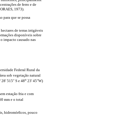
ntrações de ferro e de
MORAES, 1973).
o para que se possa
ectares de terras irrigáveis
ormações disponíveis sobre
r o impacto causado nas
ersidade Federal Rural da
área sob vegetação natural
o
o
28' 515" S e 48
23' 45"W)
sem estação fria e com
60 mm e o total
is, hidromórficos, pouco