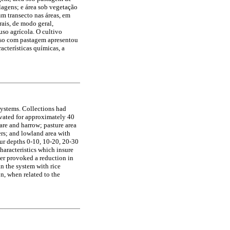
lagens; e área sob vegetação
 um transecto nas áreas, em
ais, de modo geral,
so agrícola. O cultivo
uso com pastagem apresentou
acterísticas químicas, a
 systems. Collections had
tivated for approximately 40
are and harrow; pasture area
ers; and lowland area with
our depths 0-10, 10-20, 20-30
haracteristics which insure
iver provoked a reduction in
an the system with rice
n, when related to the