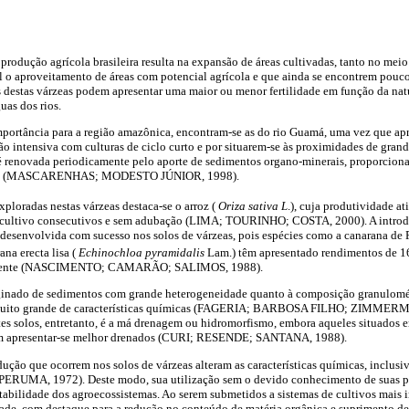
produção agrícola brasileira resulta na expansão de áreas cultivadas, tanto no meio
ial o aproveitamento de áreas com potencial agrícola e que ainda se encontrem pouc
s destas várzeas podem apresentar uma maior ou menor fertilidade em função da nat
uas dos rios.
importância para a região amazônica, encontram-se as do rio Guamá, uma vez que a
ão intensiva com culturas de ciclo curto e por situarem-se às proximidades de grand
l é renovada periodicamente pelo aporte de sedimentos organo-minerais, proporcio
turas (MASCARENHAS; MODESTO JÚNIOR, 1998).
exploradas nestas várzeas destaca-se o arroz (
Oriza sativa L
.), cuja produtividade a
e cultivo consecutivos e sem adubação (LIMA; TOURINHO; COSTA, 2000). A introdu
 desenvolvida com sucesso nos solos de várzeas, pois espécies como a canarana de
ana erecta lisa (
Echinochloa pyramidalis
Lam.) têm apresentado rendimentos de 1
ivamente (NASCIMENTO; CAMARÃO; SALIMOS, 1988).
originado de sedimentos com grande heterogeneidade quanto à composição granulomé
 muito grande de características químicas (FAGERIA; BARBOSA FILHO; ZIMMER
tes solos, entretanto, é a má drenagem ou hidromorfismo, embora aqueles situados e
sam apresentar-se melhor drenados (CURI; RESENDE; SANTANA, 1988).
ução que ocorrem nos solos de várzeas alteram as características químicas, inclusi
MA, 1972). Deste modo, sua utilização sem o devido conhecimento de suas pec
tabilidade dos agroecossistemas. Ao serem submetidos a sistemas de cultivos mais 
idade, com destaque para a redução no conteúdo de matéria orgânica e suprimento de