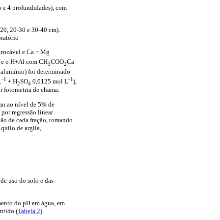
o e 4 profundidades), com
-20, 20-30 e 30-40 cm).
ratório
 trocável e Ca + Mg
e o H+Al com CH
COO
Ca
3
2
 alumínio) foi determinado
-1
-1
L
+ H
SO
0,0125 mol L
),
2
4
r fotometria de chama.
can ao nível de 5% de
or regressão linear
ição de cada fração, tomando
quilo de argila,
 de uso do solo e das
umento do pH em água, em
ntido (
Tabela 2
).