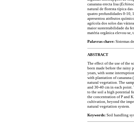
canarana erecta lisa (
Echinoc
natural de floresta típica da
quatro profundidades 0-10, 
apresentou atributos químico
agrícola dos solos das várz
maior sustentabilidade da fer
matéria orgânica elevou-se, 
Palavras chave:
Sistemas de 
ABSTRACT
The effect of the use of the 
been made before the rainy pe
years, with some interruptio
with plantation of canarana (
natural vegetation. The sampl
and 30-40 cm in each point. T
to the soil a high potential 
the concentration of P and K.
cultivation, beyond the impr
natural vegetation system.
Keywords:
Soil handling sys