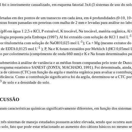
foi o inteiramente casualizado, em esquema fatorial 3x4 (3 sistemas de uso do sol
letadas em dez pontos de um transecto em cada área, em 4 profundidades (0-10, 10
ostras foram passadas em peneiras com malha de 2 mm e levadas para análise no labo
 (pH em água 1:2,5 e KCl, P extraível, K trocável, Na trocável, matéria orgânica, Al
-1
ologia proposta pela Embrapa (1997). Al foi extraído com solução de KCl 1 mol L
-1
or titulometria com solução de NaOH 0,025 mol L
); Ca + Mg (mesmo extrator do
-1
o de EDTA 0,0125 mol L
); P, Na e K foram extraídos por Mehlich I (HCl 0,05mol 
do por colorimetria (comprimento de onda 660 mm) e K e Na foram determinados po
submetidos à análise de variância e as médias foram comparadas pelo teste de Dun
 programa estatístico SANEST (ZONTA; MACHADO, 1991). Foi determinada, ainda, p
ca de cátions (CTC) em função da argila e matéria orgânica para avaliar a contribu
ficância. Como a contribuição significativa foi da argila, determinou-se a CTC por 
-3
de solo e a densidade do solo.
SCUSSÃO
aram características químicas significativamente diferentes, em função dos sistemas
os três sistemas de manejo estudados possuem acidez elevada, sendo que ocorreu a
 solo, fato que pode estar relacionado ao aumento dos cátions básicos no mesmo se