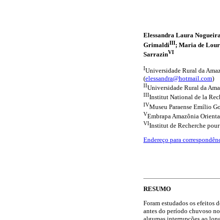
Elessandra Laura Nogueir
III
Grimaldi
; Maria de Lour
VI
Sarrazin
I
Universidade Rural da Amazô
(
elessandra@hotmail.com
)
II
Universidade Rural da Amaz
III
Institut National de la R
IV
Museu Paraense Emílio Goel
V
Embrapa Amazônia Oriental.
VI
Institut de Recherche pour
Endereço para correspondên
RESUMO
Foram estudados os efeitos do
antes do período chuvoso nos
algumas interrupções ao lon