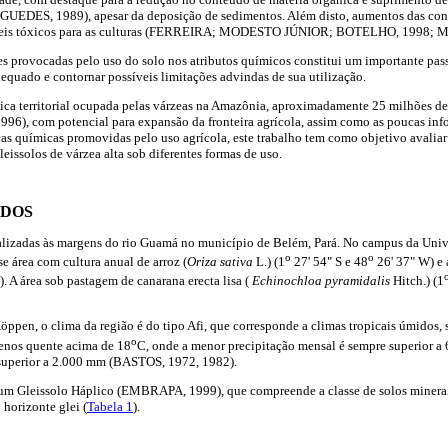
EDES, 1989), apesar da deposição de sedimentos. Além disto, aumentos das conce
veis tóxicos para as culturas (FERREIRA; MODESTO JÚNIOR; BOTELHO, 1998; 
s provocadas pelo uso do solo nos atributos químicos constitui um importante pass
quado e contornar possíveis limitações advindas de sua utilização.
ca territorial ocupada pelas várzeas na Amazônia, aproximadamente 25 milhões de h
, com potencial para expansão da fronteira agrícola, assim como as poucas inf
ticas químicas promovidas pelo uso agrícola, este trabalho tem como objetivo avalia
leissolos de várzea alta sob diferentes formas de uso.
ODOS
calizadas às margens do rio Guamá no município de Belém, Pará. No campus da Univ
o
o
 área com cultura anual de arroz (
Oriza sativa
L.) (1
27' 54" S e 48
26' 37" W) e 
. A área sob pastagem de canarana erecta lisa (
Echinochloa pyramidalis
Hitch.) (1
öppen, o clima da região é do tipo Afi, que corresponde a climas tropicais úmidos, 
o
enos quente acima de 18
C, onde a menor precipitação mensal é sempre superior a 
 superior a 2.000 mm (BASTOS, 1972, 1982).
é um Gleissolo Háplico (EMBRAPA, 1999), que compreende a classe de solos minera
horizonte glei (
Tabela 1
).