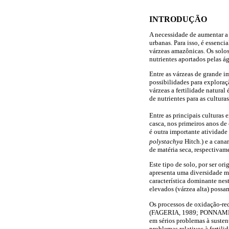
INTRODUÇÃO
A necessidade de aumentar a 
urbanas. Para isso, é essenc
várzeas amazônicas. Os solo
nutrientes aportados pelas ág
Entre as várzeas de grande 
possibilidades para exploraç
várzeas a fertilidade natura
de nutrientes para as cul
Entre as principais culturas 
casca, nos primeiros anos d
é outra importante atividade
polystachya
Hitch.) e a canar
de matéria seca, respect
Este tipo de solo, por ser 
apresenta uma diversidade
característica dominante nes
elevados (várzea alta) pos
Os processos de oxidação-red
(FAGERIA, 1989; PONNAMPERU
em sérios problemas à susten
problemas relativos à fertil