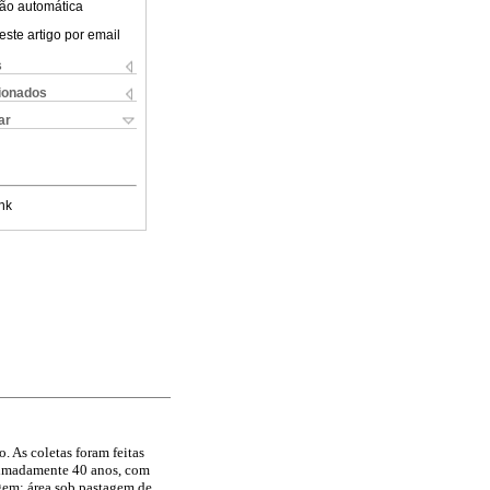
ão automática
este artigo por email
s
cionados
ar
nk
. As coletas foram feitas
ximadamente 40 anos, com
gem; área sob pastagem de