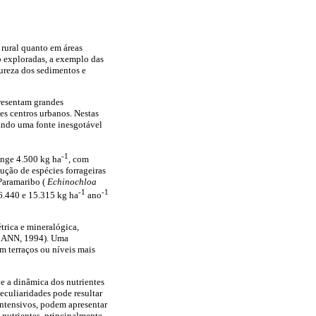
 rural quanto em áreas
o exploradas, a exemplo das
ureza dos sedimentos e
presentam grandes
es centros urbanos. Nestas
nando uma fonte inesgotável
-1
tinge 4.500 kg ha
, com
ção de espécies forrageiras
 Paramaribo (
Echinochloa
-1
-1
6.440 e 15.315 kg ha
ano
trica e mineralógica,
MANN, 1994). Uma
m terraços ou níveis mais
ve a dinâmica dos nutrientes
uliaridades pode resultar
intensivos, podem apresentar
 nutrientes, principalmente