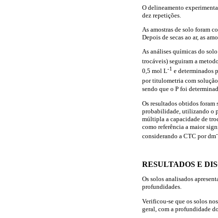
O delineamento experimental 
dez repetições.
As amostras de solo foram co
Depois de secas ao ar, as am
As análises químicas do solo
trocáveis) seguiram a metod
-1
0,5 mol L
e determinados p
por titulometria com soluçã
sendo que o P foi determina
Os resultados obtidos foram 
probabilidade, utilizando o
múltipla a capacidade de tro
como referência a maior signi
considerando a CTC por dm
RESULTADOS E DI
Os solos analisados apresent
profundidades.
Verificou-se que os solos n
geral, com a profundidade do