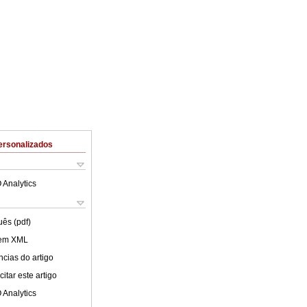
ersonalizados
 Analytics
uês (pdf)
 em XML
cias do artigo
itar este artigo
 Analytics