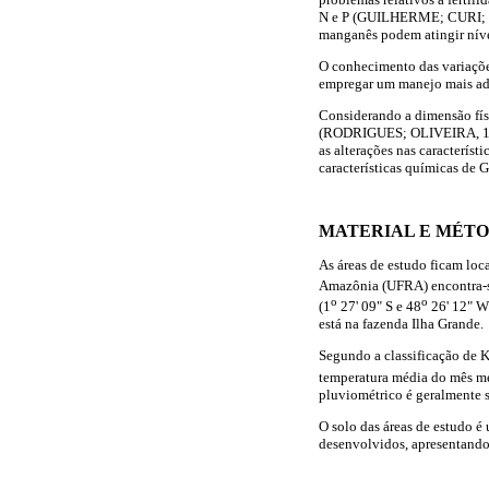
N e P (GUILHERME; CURI; GU
manganês podem atingir ní
O conhecimento das variaçõe
empregar um manejo mais ade
Considerando a dimensão físi
(RODRIGUES; OLIVEIRA, 1996)
as alterações nas caracterís
características químicas de G
MATERIAL E MÉT
As áreas de estudo ficam lo
Amazônia (UFRA) encontra-se
o
o
(1
27' 09" S e 48
26' 12" W)
está na fazenda Ilha Grande.
Segundo a classificação de K
temperatura média do mês m
pluviométrico é geralmente
O solo das áreas de estudo 
desenvolvidos, apresentando 