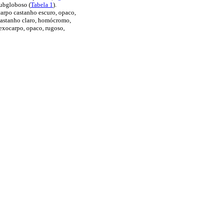
subgloboso (
Tabela 1
).
carpo castanho escuro, opaco,
castanho claro, homócromo,
exocarpo, opaco, rugoso,