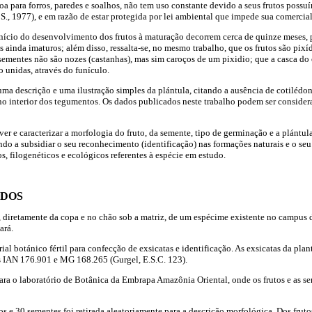
oa para forros, paredes e soalhos, não tem uso constante devido a seus frutos possu
, 1977), e em razão de estar protegida por lei ambiental que impede sua comercia
nício do desenvolvimento dos frutos à maturação decorrem cerca de quinze meses,
s ainda imaturos; além disso, ressalta-se, no mesmo trabalho, que os frutos são pix
ementes não são nozes (castanhas), mas sim caroços de um pixidio; que a casca do o
ão unidas, através do funículo.
ma descrição e uma ilustração simples da plántula, citando a ausência de cotiléd
no interior dos tegumentos. Os dados publicados neste trabalho podem ser conside
ver e caracterizar a morfologia do fruto, da semente, tipo de germinação e a plántul
o a subsidiar o seu reconhecimento (identificação) nas formações naturais e o s
s, filogenéticos e ecológicos referentes à espécie em estudo.
ODOS
, diretamente da copa e no chão sob a matriz, de um espécime existente no campus
ará.
ial botánico fértil para confecção de exsicatas e identificação. As exsicatas da pla
s IAN 176.901 e MG 168.265 (Gurgel, E.S.C. 123).
para o laboratório de Botânica da Embrapa Amazônia Oriental, onde os frutos e as s
 e 30 sementes foi retirada aleatoriamente para a descrição morfológica. Dos frutos