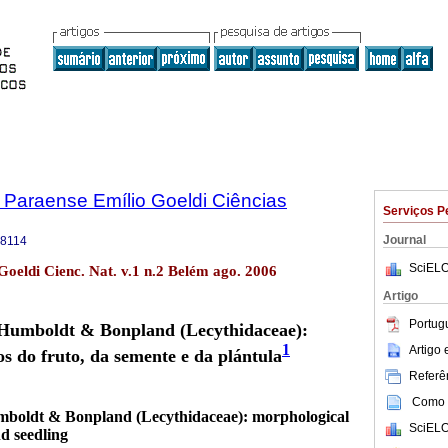
 Paraense Emílio Goeldi Ciências
Serviços P
Journal
-8114
SciELO
Goeldi Cienc. Nat. v.1 n.2 Belém ago. 2006
Artigo
Portug
Humboldt & Bonpland (Lecythidaceae):
1
Artigo
os do fruto, da semente e da plántula
Referên
Como c
boldt & Bonpland (Lecythidaceae): morphological
SciELO
nd seedling