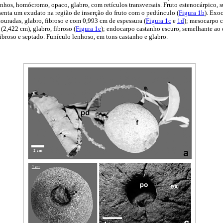
nhos, homócromo, opaco, glabro, com retículos transversais. Fruto estenocárpico, 
senta um exudato na região de inserção do fruto com o pedúnculo (
Figura 1b
). Exo
touradas, glabro, fibroso e com 0,993 cm de espessura (
Figura 1c
e
1d
); mesocarpo 
(2,422 cm), glabro, fibroso (
Figura 1e
); endocarpo castanho escuro, semelhante ao 
fibroso e septado. Funículo lenhoso, em tons castanho e glabro.