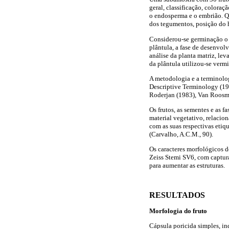
geral, classificação, coloraç
o endosperma e o embrião. Qu
dos tegumentos, posição do h
Considerou-se germinação o 
plântula, a fase de desenvol
análise da planta matriz, le
da plântula utilizou-se verm
A metodologia e a terminolo
Descriptive Terminology (19
Roderjan (1983), Van Roosma
Os frutos, as sementes e as 
material vegetativo, relacio
com as suas respectivas eti
(Carvalho, A.C.M., 90).
Os caracteres morfológicos do
Zeiss Stemi SV6, com captur
para aumentar as estruturas.
RESULTADOS
Morfologia do fruto
Cápsula poricida simples, ind