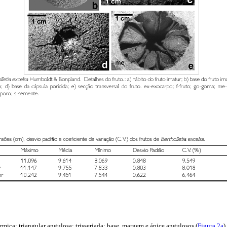
rmica; triangular angulosa; trisseriada; base, margem e ápice angulosos (
Figura 2a
)