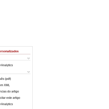
ersonalizados
 Analytics
uês (pdf)
 em XML
cias do artigo
itar este artigo
 Analytics