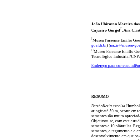
João Ubiratan Moreira dos
I
Cajueiro Gurgel
; Ana Cri
I
Museu Paraense Emílio Goeld
goeldi.br
) (
nazir@museu-goe
II
Museu Paraense Emílio Goe
Tecnológico Industrial/CNPq.
Endereço para correspondên
RESUMO
Bertholletia excelsa
Humbold
atingir até 50 m, ocorre em t
sementes são muito apreciad
Objetivou-se, com este estudo
sementes e 10 plântulas. Regi
sementes, o tegumento e o em
desenvolvimento em que os e