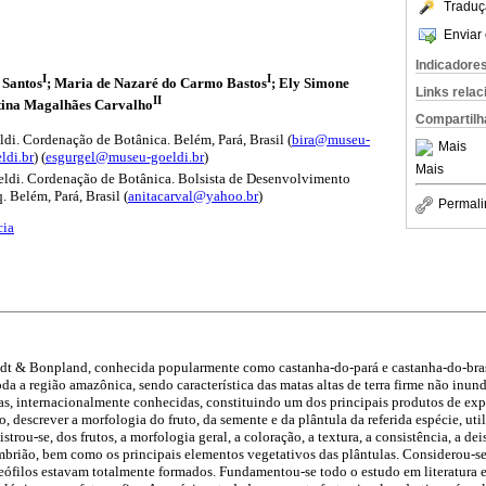
Traduç
Enviar 
Indicadore
I
I
 Santos
; Maria de Nazaré do Carmo Bastos
; Ely Simone
Links rela
II
stina Magalhães Carvalho
Compartilh
i. Cordenação de Botânica. Belém, Pará, Brasil (
bira@museu-
Mais
ldi.br
) (
esgurgel@museu-goeldi.br
)
Mais
ldi. Cordenação de Botânica. Bolsista de Desenvolvimento
 Belém, Pará, Brasil (
anitacarval@yahoo.br
)
Permali
cia
t & Bonpland, conhecida popularmente como castanha-do-pará e castanha-do-bras
oda a região amazônica, sendo característica das matas altas de terra firme não inun
as, internacionalmente conhecidas, constituindo um dos principais produtos de ex
, descrever a morfologia do fruto, da semente e da plântula da referida espécie, uti
strou-se, dos frutos, a morfologia geral, a coloração, a textura, a consistência, a d
brião, bem como os principais elementos vegetativos das plântulas. Considerou-se 
ófilos estavam totalmente formados. Fundamentou-se todo o estudo em literatura es