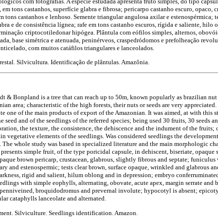
ológicos com fotografias. A espécie estudada apresenta fruto simples, do tipo cápsul
 em tons castanhos, superfície glabra e fibrosa; pericarpo castanho escuro, opaco, 
em tons castanhos e lenhoso. Semente triangular angulosa axilar e estenospérmica; te
abra e de consistência lígnea; rafe em tons castanho escuros, rígida e saliente, hilo
minação criptocotiledonar hipógea. Plântula com eófilos simples, alternos, obovó
ada, base simétrica e atenuada, peninérveos, craspedródomos e prefolheação revolu
lenticelado, com muitos catáfilos triangulares e lanceolados.
restal. Silvicultura. Identificação de plântulas. Amazônia.
t & Bonpland is a tree that can reach up to 50m, known popularly as brazilian nut 
n area; characteristic of the high forests, their nuts or seeds are very appreciate
ute one of the main products of export of the Amazonian. It was aimed, at with this s
he seed and of the seedlings of the referred species; being used 30 fruits, 30 seeds a
ation, the texture, the consistence, the dehiscence and the indument of the fruits;
ain vegetative elements of the seedlings. Was considered seedlings the development p
. The whole study was based in specialized literature and the main morphologic char
presents simple fruit, of the type poricidal capsule, in dehiscent, biseriate, opaque 
opaque brown pericarp, crustacean, glabrous, slightly fibrous and septate; funiculu
lary and estenospermic; tests clear brown, surface opaque, wrinkled and glabrous an
darkness, rigid and salient, hilum oblong and in depression; embryo conferruminate
dlings with simple eophylls, alternating, obovate, acute apex, margin serrate and 
penniveined, broquidodromus and prevernal involute; hypocotyl is absent; epicotyl
lar cataphylls lanceolate and alternated.
ent. Silviculture. Seedlings identification. Amazon.