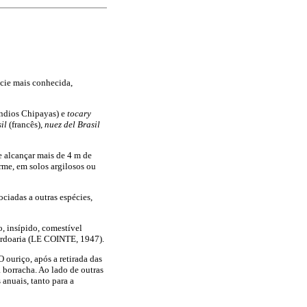
cie mais conhecida,
índios Chipayas) e
tocary
sil
(francês),
nuez del Brasil
e alcançar mais de 4 m de
rme, em solos argilosos ou
ciadas a outras espécies,
, insípido, comestível
cordoaria (LE COINTE, 1947).
ouriço, após a retirada das
borracha. Ao lado de outras
 anuais, tanto para a