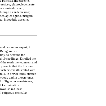
a poricida, indeiscente,
crustáceo, glabro, levemente
sta castanho claro,
 oblongo e em depressão;
ides, ápice agudo, margem
ta; hipocótilo ausente;
and castanha-do-pará, it
d. Being known
tudy, to describe the
nd 10 seedlings. Enrolled the
 of the seeds the tegument and
hase in that the first two
acters were illustrated with
stalk, in brown tones, surface
s woody and in brown tones.
d of ligneous consistence;
d. Gerrmination
brownish red, base
 epigeous, orbicular,