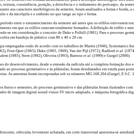
ão, textura, consistência, posição, a deiscência e o indumento do pericarpo; da seme
anto aos caracteres morfológicos da semente, foram analisados a forma e borda, a co
ilo e da micrópila e o embrião no que tange ao tipo e forma.
período entre o entumescimento da semente até antes que os eófilos estivessem tot
vimento em que os eófilos estavam totalmente formados. A definição de eófilo e metá
vando-se em consideração o conceito de Duke e Polhill (1981). Para o processo germ
iculita em bandeja de plástico com 80 x 40 x 20 cm.
gia empregadas estão de acordo com os trabalhos de Martin (1946), Systematics As
62), Font-Quer (1965), Duke (1965, 1969), Van der Pijl (1972), Radford
et al.
(1974
lem (1985), Stern (1992), Oliveira (1993), Barroso
et al.
(1999) e Gurgel (2000).
fases do desenvolvimento, desde a emissão da radícula até a completa formação dos e
nado ao processo germinativo e às plântulas, foram desidratados em estufa para poste
quetas. As amostras foram incorporadas sob os números MG 168.204 (Gurgel, E.S.C.
s frutos e sementes, do processo germinativo e das plântulas foram ilustrados com f
ador de imagem digital sound vision SV micro adaptado, e máquina fotográfica dig
eiscente, orbicular, levemente achatada, em corte transversal apresenta-se arredond