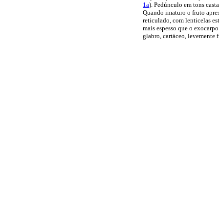
1a
). Pedúnculo em tons casta
Quando imaturo o fruto apre
reticulado, com lenticelas es
mais espesso que o exocarpo 
glabro, cartáceo, levemente 