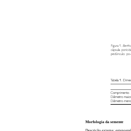
Morfologia da semente
Descrição externa: estenospé