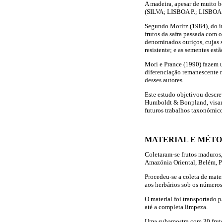
A madeira, apesar de muito b
(SILVA; LISBOA P.; LISBOA S.
Segundo Moritz (1984), do i
frutos da safra passada com o
denominados ouriços, cujas s
resistente; e as sementes est
Mori e Prance (1990) fazem u
diferenciação remanescente 
desses autores.
Este estudo objetivou descre
Humboldt & Bonpland, visand
futuros trabalhos taxonómico
MATERIAL E MÉT
Coletaram-se frutos maduros
Amazónia Oriental, Belém, P
Procedeu-se a coleta de mater
aos herbários sob os número
O material foi transportado 
até a completa limpeza.
Uma subamostra com 30 frutos