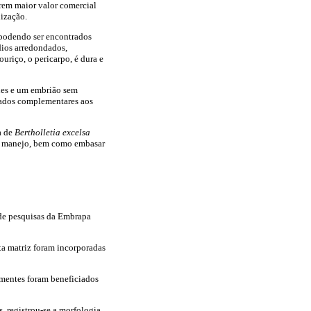
írem maior valor comercial
lização.
 podendo ser encontrados
ídios arredondados,
uriço, o pericarpo, é dura e
ones e um embrião sem
rados complementares aos
a de
Bertholletia excelsa
eu manejo, bem como embasar
 de pesquisas da Embrapa
nta matriz foram incorporadas
ementes foram beneficiados
, registrou-se a morfologia