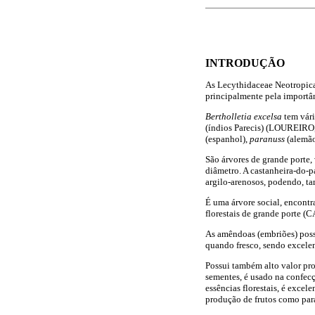
INTRODUÇÃO
As Lecythidaceae Neotropica
principalmente pela importâ
Bertholletia excelsa
tem vár
(índios Parecis) (LOUREIRO
(espanhol),
paranuss
(alemã
São árvores de grande porte,
diâmetro. A castanheira-do-p
argilo-arenosos, podendo, t
É uma árvore social, encont
florestais de grande porte
As amêndoas (embriões) possu
quando fresco, sendo excelen
Possui também alto valor pro
sementes, é usado na confec
essências florestais, é excel
produção de frutos como pa