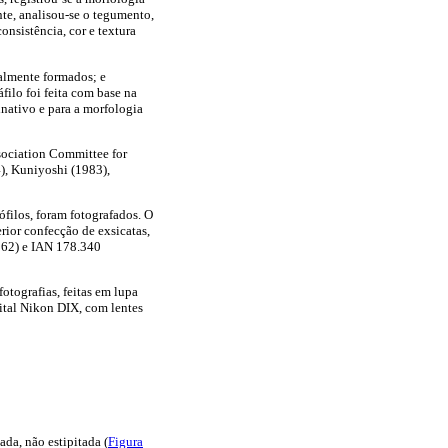
nte, analisou-se o tegumento,
nsistência, cor e textura
almente formados; e
filo foi feita com base na
inativo e para a morfologia
sociation Committee for
), Kuniyoshi (1983),
ófilos, foram fotografados. O
rior confecção de exsicatas,
 162) e IAN 178.340
otografias, feitas em lupa
ital Nikon DIX, com lentes
ada, não estipitada (
Figura