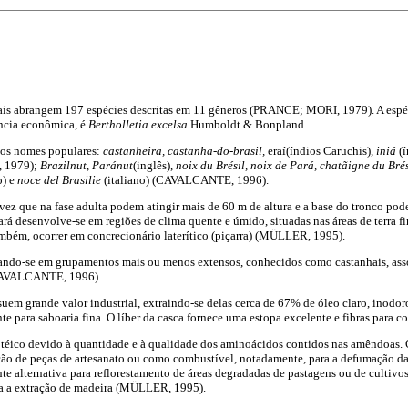
is abrangem 197 espécies descritas em 11 gêneros (PRANCE; MORI, 1979). A espé
ncia econômica, é
Bertholletia excelsa
Humboldt & Bonpland.
ios nomes populares:
castanheira, castanha-do-brasil,
eraí(índios Caruchis),
iniá
(
, 1979);
Brazilnut, Paránut
(inglês),
noix du Brésil, noix de Pará, chatãigne du Bré
o) e
noce del Brasilie
(italiano) (CAVALCANTE, 1996).
 vez que na fase adulta podem atingir mais de 60 m de altura e a base do tronco pod
ará desenvolve-se em regiões de clima quente e úmido, situadas nas áreas de terra fi
ambém, ocorrer em concrecionário laterítico (piçarra) (MÜLLER, 1995).
rando-se em grupamentos mais ou menos extensos, conhecidos como castanhais, asso
 (CAVALCANTE, 1996).
em grande valor industrial, extraindo-se delas cerca de 67% de óleo claro, inodoro
te para saboaria fina. O líber da casca fornece uma estopa excelente e fibras para 
téico devido à quantidade e à qualidade dos aminoácidos contidos nas amêndoas. O 
ção de peças de artesanato ou como combustível, notadamente, para a defumação da 
ente alternativa para reflorestamento de áreas degradadas de pastagens ou de cultivos
ra a extração de madeira (MÜLLER, 1995).