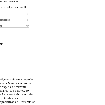
ão automática
este artigo por email
s
cionados
ar
nk
il, é uma árvore que pode
dáveis. Suas castanhas ou
portação da Amazônia.
lizando-se 30 frutos, 30
eiscência e o indumento; das
plântula a fase de
pecializada e ilustraram-se