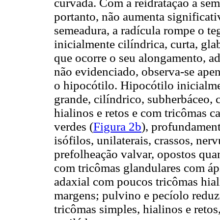
curvada. Com a reidratação a sem
portanto, não aumenta significat
semeadura, a radícula rompe o te
inicialmente cilíndrica, curta, gl
que ocorre o seu alongamento, ad
não evidenciado, observa-se apena
o hipocótilo. Hipocótilo inicialm
grande, cilíndrico, subherbáceo, 
hialinos e retos e com tricômas c
verdes (
Figura 2b
), profundament
isófilos, unilaterais, crassos, ne
prefolheação valvar, opostos quan
com tricômas glandulares com ápi
adaxial com poucos tricômas hial
margens; pulvino e pecíolo redu
tricômas simples, hialinos e reto