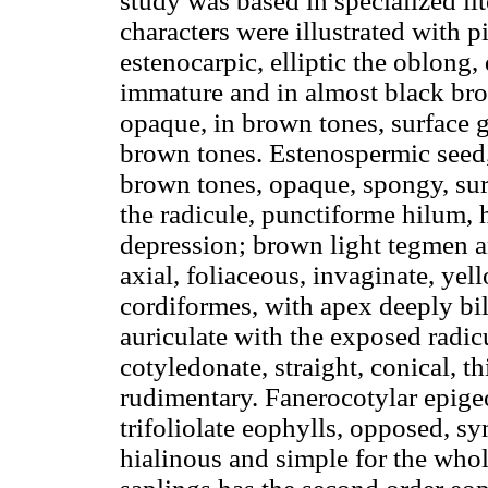
study was based in specialized l
characters were illustrated with p
estenocarpic, elliptic the oblong
immature and in almost black bro
opaque, in brown tones, surface 
brown tones. Estenospermic seed
brown tones, opaque, spongy, sur
the radicule, punctiforme hilum, 
depression; brown light tegmen
axial, foliaceous, invaginate, ye
cordiformes, with apex deeply bi
auriculate with the exposed radi
cotyledonate, straight, conical, t
rudimentary. Fanerocotylar epige
trifoliolate eophylls, opposed, sy
hialinous and simple for the whol