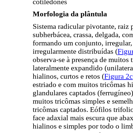
cotilédones
Morfologia da plântula
Sistema radicular pivotante, raiz p
subherbácea, crassa, delgada, co
formando um conjunto, irregular,
irregularmente distribuídas (
Figu
observa-se à presença de muitos 
lateralmente expandido (unilatera
hialinos, curtos e retos (
Figura 2c
estriado e com muitos tricômas hi
glandulares captados (ferrugíneo)
muitos tricômas simples e semelh
tricômas captados. Eófilos trifoli
face adaxial mais escura que aba
hialinos e simples por todo o lim