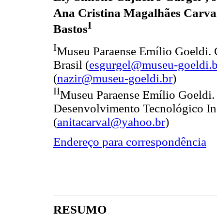
Ana Cristina Magalhães Carva
I
Bastos
I
Museu Paraense Emílio Goeldi. 
Brasil (
esgurgel@museu-goeldi.b
(
nazir@museu-goeldi.br
)
II
Museu Paraense Emílio Goeldi. 
Desenvolvimento Tecnológico Ind
(
anitacarval@yahoo.br
)
Endereço para correspondência
RESUMO