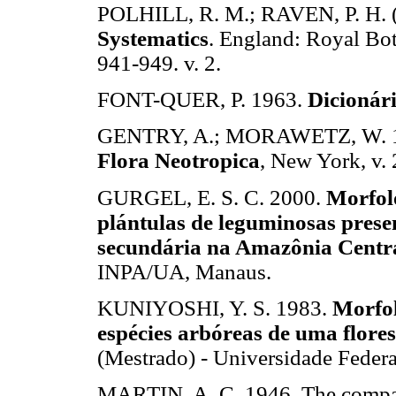
POLHILL, R. M.; RAVEN, P. H. 
Systematics
. England: Royal Bot
941-949. v. 2.
FONT-QUER, P. 1963.
Dicionár
GENTRY, A.; MORAWETZ, W. 1992
Flora Neotropica
, New York, v. 
GURGEL, E. S. C. 2000.
Morfol
plántulas de leguminosas pres
secundária na Amazônia Centr
INPA/UA, Manaus.
KUNIYOSHI, Y. S. 1983.
Morfo
espécies arbóreas de uma flore
(Mestrado) - Universidade Federal
MARTIN, A. C. 1946. The compar