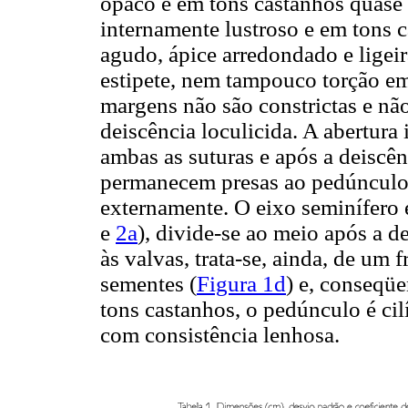
opaco e em tons castanhos quase 
internamente lustroso e em tons 
agudo, ápice arredondado e ligei
estipete, nem tampouco torção em
margens não são constrictas e n
deiscência loculicida. A abertura 
ambas as suturas e após a deiscê
permanecem presas ao pedúnculo.
externamente. O eixo seminífero 
e
2a
), divide-se ao meio após a d
às valvas, trata-se, ainda, de um
sementes (
Figura 1d
) e, conseqü
tons castanhos, o pedúnculo é cil
com consistência lenhosa.