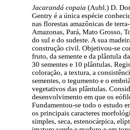
Jacarandá copaia
(Aubl.) D. Do
Gentry é a única espécie conhec
nas florestas amazônicas de terra
Amazonas, Pará, Mato Grosso, To
do sul e do sudeste. A sua madeir
construção civil. Objetivou-se c
fruto, da semente e da plântula da
30 sementes e 10 plântulas. Regis
coloração, a textura, a consistênc
sementes, o tegumento e o embri
vegetativos das plântulas. Consid
desenvolvimento em que os eófil
Fundamentou-se todo o estudo em 
os principais caracteres morfológ
simples, seca, estenocárpica, elíp
imaturo verde e maduro e em tons