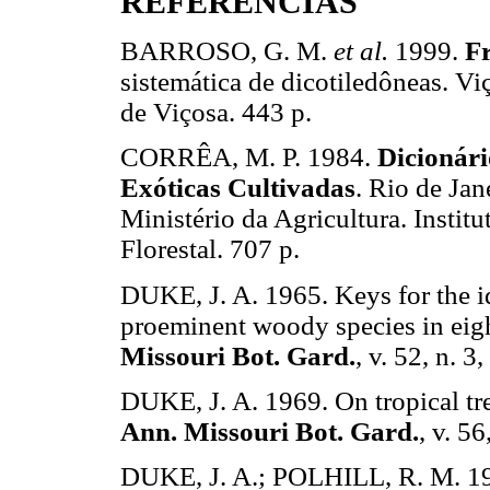
REFERÊNCIAS
BARROSO, G. M.
et al.
1999.
Fr
sistemática de dicotiledôneas. V
de Viçosa. 443 p.
CORRÊA, M. P. 1984.
Dicionári
Exóticas Cultivadas
. Rio de Jan
Ministério da Agricultura. Instit
Florestal. 707 p.
DUKE, J. A. 1965. Keys for the id
proeminent woody species in eigh
Missouri Bot. Gard.
, v. 52, n. 3
DUKE, J. A. 1969. On tropical tr
Ann. Missouri Bot. Gard.
, v. 56
DUKE, J. A.; POLHILL, R. M. 19