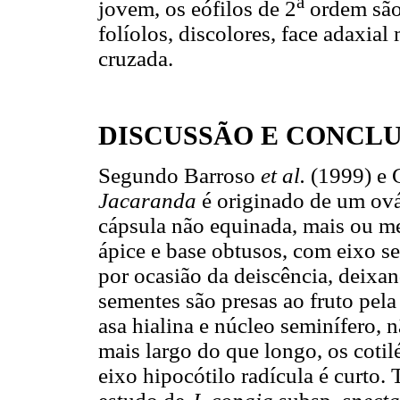
a
jovem, os eófilos de 2
ordem são
folíolos, discolores, face adaxial
cruzada.
DISCUSSÃO E CONCL
Segundo Barroso
et al.
(1999) e 
Jacaranda
é originado de um ov
cápsula não equinada, mais ou me
ápice e base obtusos, com eixo s
por ocasião da deiscência, deixa
sementes são presas ao fruto pela 
asa hialina e núcleo seminífero,
mais largo do que longo, os coti
eixo hipocótilo radícula é curto.