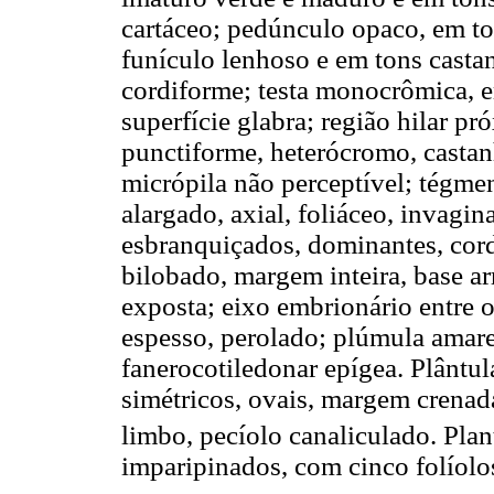
cartáceo; pedúnculo opaco, em ton
funículo lenhoso e em tons casta
cordiforme; testa monocrômica, e
superfície glabra; região hilar pr
punctiforme, heterócromo, castan
micrópila não perceptível; tégm
alargado, axial, foliáceo, invagin
esbranquiçados, dominantes, cor
bilobado, margem inteira, base a
exposta; eixo embrionário entre o
espesso, perolado; plúmula amar
fanerocotiledonar epígea. Plântul
simétricos, ovais, margem crenad
limbo, pecíolo canaliculado. Pla
imparipinados, com cinco folíolos