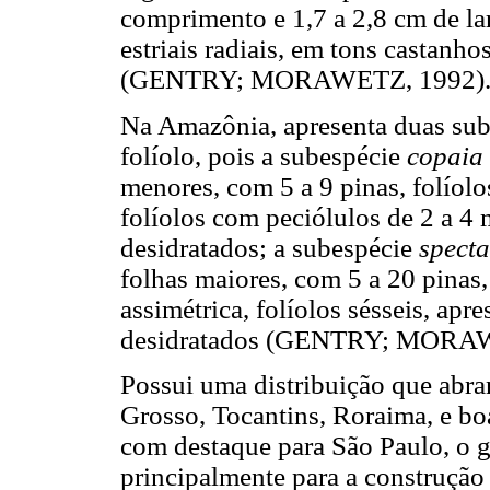
comprimento e 1,7 a 2,8 cm de la
estriais radiais, em tons castanh
(GENTRY; MORAWETZ, 1992)
Na Amazônia, apresenta duas sube
folíolo, pois a subespécie
copaia
menores, com 5 a 9 pinas, folíolo
folíolos com peciólulos de 2 a 4
desidratados; a subespécie
specta
folhas maiores, com 5 a 20 pinas
assimétrica, folíolos sésseis, ap
desidratados (GENTRY; MORAW
Possui uma distribuição que abr
Grosso, Tocantins, Roraima, e boa
com destaque para São Paulo, o g
principalmente para a construçã