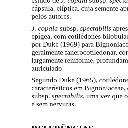
estudo de
J. copaia
subsp.
specta
cápsula, elíptica, cuja semente a
pelos autores.
J. copaia
subsp.
spectabilis
apres
epígea, com cotilédones bilobul
por Duke (1969) para Bignoniacea
geralmente fanerocotiledonar, com
largamente reniforme, profundam
auriculado.
Segundo Duke (1965), cotilédone
característicos em Bignoniaceae
subsp.
spectabilis,
uma vez que o
e sem nervuras.