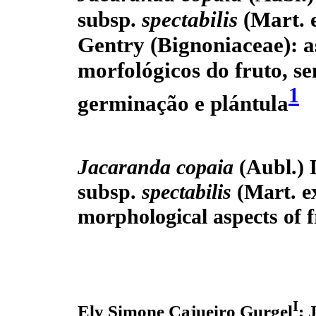
subsp.
spectabilis
(Mart. 
Gentry (Bignoniaceae): a
morfológicos do fruto, s
1
germinação e plántula
Jacaranda copaia
(Aubl.) 
subsp.
spectabilis
(Mart. e
morphological aspects of f
I
Ely Simone Cajueiro Gurgel
; 