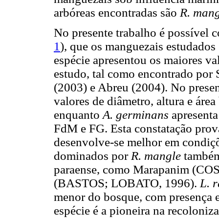
arbóreas encontradas são
R. mang
No presente trabalho é possível co
1
), que os manguezais estudados
espécie apresentou os maiores val
estudo, tal como encontrado por
(2003) e Abreu (2004). No prese
valores de diâmetro, altura e áre
enquanto
A. germinans
apresenta
FdM e FG. Esta constatação prov
desenvolve-se melhor em condiçõ
dominados por
R. mangle
também 
paraense, como Marapanim (CO
(BASTOS; LOBATO, 1996).
L. 
menor do bosque, com presença em
espécie é a pioneira na recoloniz