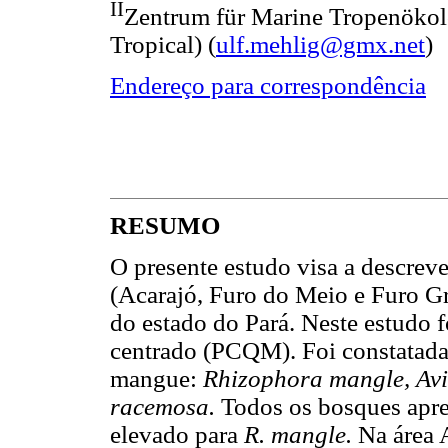
II
Zentrum für Marine Tropenökol
Tropical) (
ulf.mehlig@gmx.net
)
Endereço para correspondência
RESUMO
O presente estudo visa a descrev
(Acarajó, Furo do Meio e Furo Gr
do estado do Pará. Neste estudo 
centrado (PCQM). Foi constatada a
mangue:
Rhizophora mangle, Av
racemosa.
Todos os bosques apre
elevado para
R. mangle.
Na área 