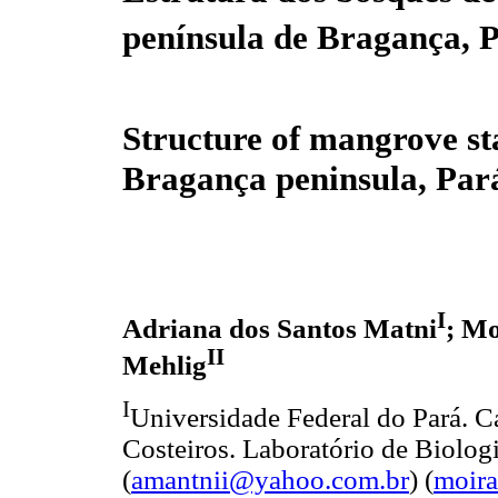
península de Bragança, P
Structure of mangrove st
Bragança peninsula, Pará
I
Adriana dos Santos Matni
; M
II
Mehlig
I
Universidade Federal do Pará. C
Costeiros. Laboratório de Biologi
(
amantnii@yahoo.com.br
) (
moir