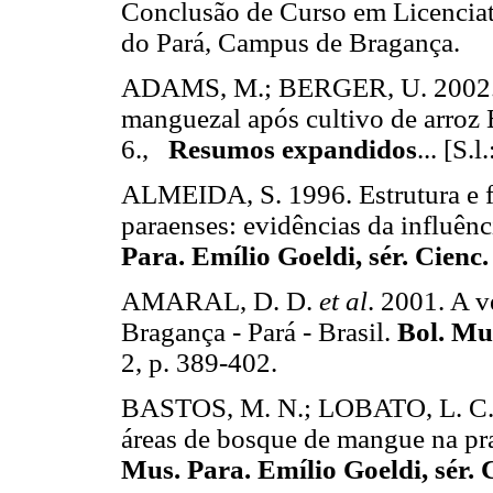
Conclusão de Curso em Licenciat
do Pará, Campus de Bragança.
ADAMS, M.; BERGER, U. 2002. R
manguezal após cultivo de arr
6.,
Resumos expandidos
... [S.
ALMEIDA, S. 1996. Estrutura e f
paraenses: evidências da influên
Para. Emílio Goeldi, sér. Cienc
AMARAL, D. D.
et al
. 2001. A v
Bragança - Pará - Brasil.
Bol. Mus
2, p. 389-402.
BASTOS, M. N.; LOBATO, L. C. 1
áreas de bosque de mangue na pra
Mus. Para. Emílio Goeldi, sér. 