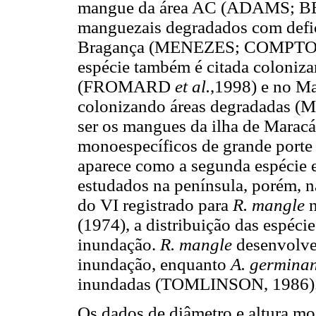
mangue da área AC (ADAMS; BER
manguezais degradados com defic
Bragança (MENEZES; COMPTON
espécie também é citada coloniz
(FROMARD
et al.
,1998) e no M
colonizando áreas degradadas
ser os mangues da ilha de Maracá
monoespecíficos de grande por
aparece como a segunda espécie 
estudados na península, porém, 
do VI registrado para
R. mangle
n
(1974), a distribuição das espéci
inundação.
R. mangle
desenvolve
inundação, enquanto
A. germina
inundadas (TOMLINSON, 1986)
Os dados de diâmetro e altura m