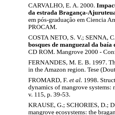
CARVALHO, E. A. 2000.
Impact
da estrada Bragança-Ajuruteua
em pós-graduação em Ciencia Amb
PROCAM.
COSTA NETO, S. V.; SENNA, C
bosques de manguezal da baía
CD ROM. Mangrove 2000 - Conf
FERNANDES, M. E. B. 1997. The
in the Amazon region. Tese (Dout
FROMARD, F.
et al.
1998. Struc
dynamics of mangrove systems: 
v. 115, p. 39-53.
KRAUSE, G.; SCHORIES, D.; DIEL
mangrove ecosystems: the bragan