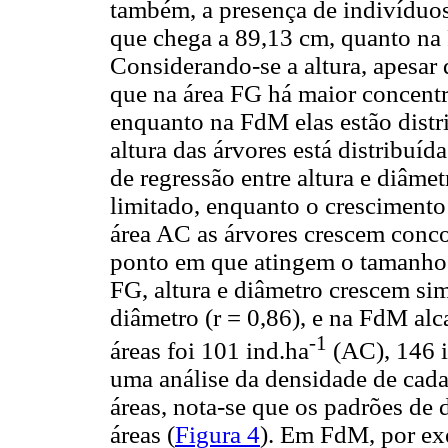
também, a presença de indivíduos
que chega a 89,13 cm, quanto na
Considerando-se a altura, apesar 
que na área FG há maior concentr
enquanto na FdM elas estão distri
altura das árvores está distribuíd
de regressão entre altura e diâme
limitado, enquanto o crescimento
área AC as árvores crescem conco
ponto em que atingem o tamanho d
FG, altura e diâmetro crescem si
diâmetro (r = 0,86), e na FdM al
-1
áreas foi 101 ind.ha
(AC), 146 
uma análise da densidade de cada
áreas, nota-se que os padrões de d
áreas (
Figura 4
). Em FdM, por ex