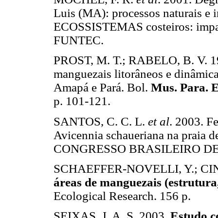
Luis (MA): processos naturais e i
ECOSSISTEMAS costeiros: impac
FUNTEC.
PROST, M. T.; RABELO, B. V. 199
manguezais litorâneos e dinâmica
Amapá e Pará. Bol.
Mus. Para. E
p. 101-121.
SANTOS, C. C. L.
et al
. 2003. F
Avicennia schaueriana na praia de
CONGRESSO BRASILEIRO DE BOTÂ
SCHAEFFER-NOVELLI, Y.; CIN
áreas de manguezais (estrutura,
Ecological Research. 156 p.
SEIXAS, J. A. S. 2003.
Estudo c