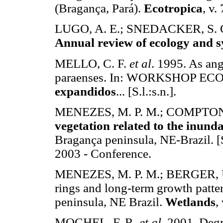
(Bragança, Pará).
Ecotropica
, v.
LUGO, A. E.; SNEDACKER, S. C.
Annual review of ecology and s
MELLO, C. F.
et al
. 1995. As an
paraenses. In: WORKSHOP EC
expandidos
... [S.l.:s.n.].
MENEZES, M. P. M.; COMPTON,
vegetation related to the inund
Bragança peninsula, NE-Brazil. [
2003 - Conference.
MENEZES, M. P. M.; BERGER, 
rings and long-term growth patte
peninsula, NE Brazil.
Wetlands
,
MOCHEL, F. R.
et al
. 2001. Deg