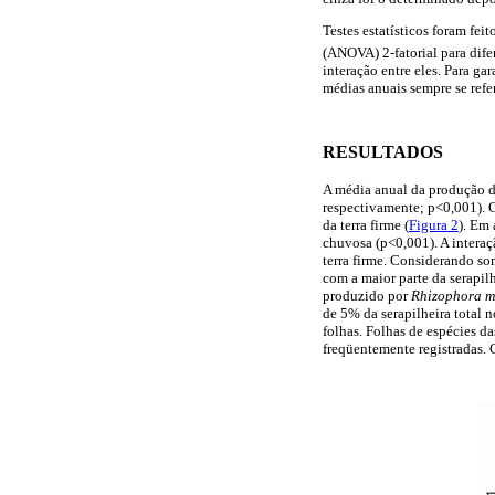
Testes estatísticos foram f
(ANOVA) 2-fatorial para difer
interação entre eles. Para ga
médias anuais sempre se refe
RESULTADOS
A média anual da produção de
respectivamente; p<0,001). 
da terra firme (
Figura 2
). Em 
chuvosa (p<0,001). A interaçã
terra firme. Considerando so
com a maior parte da serapil
produzido por
Rhizophora m
de 5% da serapilheira total 
folhas. Folhas de espécies d
freqüentemente registradas.