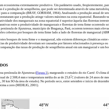
m ecossistema extremamente produtivo. Um parâmetro usado, freqüentemente, para
s é a produção de serapilheira, que pode ser determinada através de uma metodolo
l para a comparação (BRAY; GORHAM, 1964). Analisando a produção anual de sera
onstataram que a produção atinge valores máximos na zona equatorial. Baseando-se
tividade dos manguezais na zona equatorial é superior àquela das florestas terrestr
rativas entre a produtividade de manguezais e florestas de terra firme ocorrendo s
da península de Ajuruteua, município de Bragança, Pará, ocorrem terrenos mais eleva
eles cobertos por bosques de terra firme lado a lado de florestas de manguezal (A
stes bosques de terra firme e o manguezal, não existem diferenças climáticas entre 
cias de produtividade deveriam ser causadas por fatores relacionados à presença ou
 comparação das taxas de produção de serapilheira anual em um manguezal e um bos
ODOS
 na península de Ajuruteua (
Figura 1
), margeando o estuário do rio Caeté. O clima 
°
nual de 2.508,4 mm e temperatura média do ar de 25,6
C (valores de 24 anos de me
 30 km SO da área de estudo). No período seco, entre setembro e início de dezembr
óxima a zero (MEHLIG, 2001).