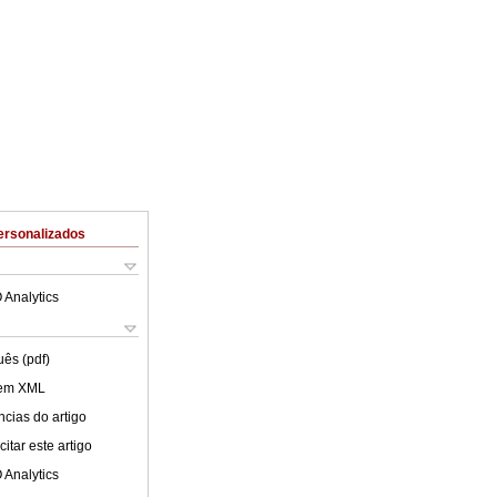
ersonalizados
 Analytics
uês (pdf)
 em XML
cias do artigo
itar este artigo
 Analytics