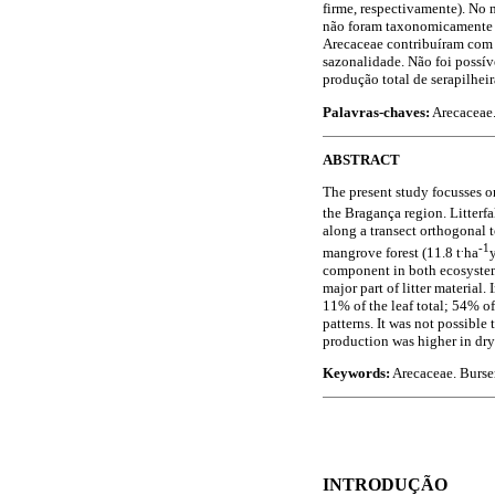
firme, respectivamente). No
não foram taxonomicamente id
Arecaceae contribuíram com 
sazonalidade. Não foi possív
produção total de serapilheir
Palavras-chaves:
Arecaceae.
ABSTRACT
The present study focusses on
the Bragança region. Litterfa
along a transect orthogonal t
.
-1
mangrove forest (11.8 t
ha
component in both ecosyste
major part of litter material. 
11% of the leaf total; 54% o
patterns. It was not possible 
production was higher in dry
Keywords:
Arecaceae. Burse
INTRODUÇÃO