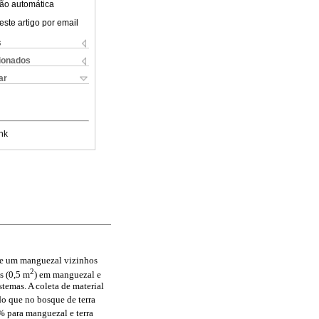
ão automática
este artigo por email
s
cionados
ar
nk
me e um manguezal vizinhos
2
s (0,5 m
) em manguezal e
stemas. A coleta de material
 do que no bosque de terra
% para manguezal e terra