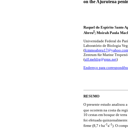
on the Ajuruteua peni
Raquel do Espírito Santo A
I
Abreu
; Moirah Paula Mac
Universidade Federal do Pará
Laboratório de Biologia Veget
(
fcmmoabreu17@yahoo.com
Zentrum für Marine Tropenö
(
ulf.mehlig@gmx.net
)
Endereço para correspondên
RESUMO
O presente estudo analisou a
que ocorrem na costa da regiã
10 cestas em bosque de terra 
foi efetuada quinzenalmente.
.
-1
-1
firme (8,7 t
ha
a
). O compo