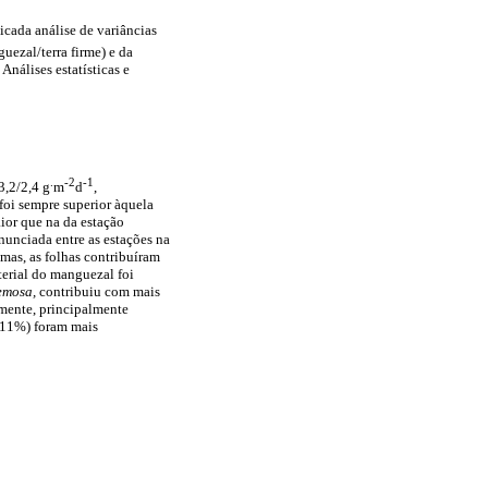
cada análise de variâncias
nguezal/terra firme) e da
Análises estatísticas e
.
-2
-1
3,2/2,4 g
m
d
,
oi sempre superior àquela
aior que na da estação
onunciada entre as estações na
mas, as folhas contribuíram
terial do manguezal foi
emosa,
contribuiu com mais
amente, principalmente
 (11%) foram mais