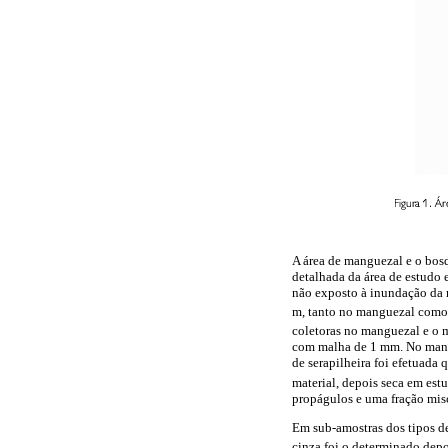
A área de manguezal e o bosq
detalhada da área de estudo 
não exposto à inundação da m
m, tanto no manguezal como n
coletoras no manguezal e o m
com malha de 1 mm. No mangu
de serapilheira foi efetuada
material, depois seca em estu
propágulos e uma fração misc
Em sub-amostras dos tipos de
cinza foi o determinado dep