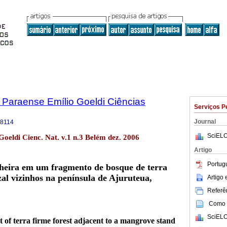
 Paraense Emílio Goeldi Ciências
Serviços P
Journal
-8114
SciELO
Goeldi Cienc. Nat. v.1 n.3 Belém dez. 2006
Artigo
Portug
lheira em um fragmento de bosque de terra
l vizinhos na península de Ajuruteua,
Artigo
Referên
Como c
SciELO
act of terra firme forest adjacent to a mangrove stand