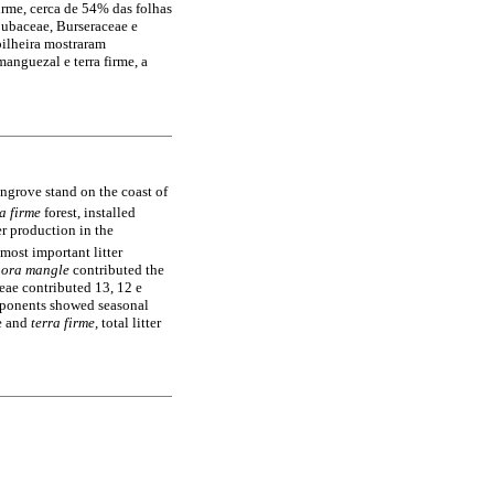
firme, cerca de 54% das folhas
oubaceae, Burseraceae e
pilheira mostraram
anguezal e terra firme, a
ngrove stand on the coast of
ra firme
forest, installed
er production in the
 most important litter
hora mangle
contributed the
eae contributed 13, 12 e
omponents showed seasonal
ve and
terra firme,
total litter