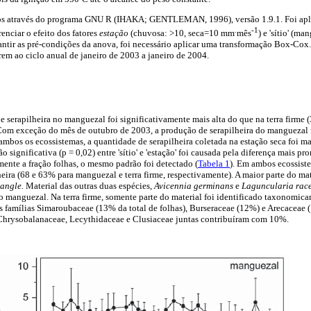
eitos através do programa GNU R (IHAKA; GENTLEMAN, 1996), versão 1.9.1. Foi apli
.
-1
enciar o efeito dos fatores
estação
(chuvosa: >10, seca=10 mm
mês
) e 'sítio' (ma
rantir as pré-condições da anova, foi necessário aplicar uma transformação Box-Cox. 
rem ao ciclo anual de janeiro de 2003 a janeiro de 2004.
 serapilheira no manguezal foi significativamente mais alta do que na terra firme (
Com exceção do mês de outubro de 2003, a produção de serapilheira do manguezal f
ambos os ecossistemas, a quantidade de serapilheira coletada na estação seca foi m
o significativa (p = 0,02) entre 'sítio' e 'estação' foi causada pela diferença mais pr
mente a fração folhas, o mesmo padrão foi detectado (
Tabela 1
). Em ambos ecossiste
heira (68 e 63% para manguezal e terra firme, respectivamente). A maior parte do ma
angle.
Material das outras duas espécies,
Avicennia germinans
e
Laguncularia rac
no manguezal. Na terra firme, somente parte do material foi identificado taxonomic
as famílias Simaroubaceae (13% da total de folhas), Burseraceae (12%) e Arecaceae
 Chrysobalanaceae, Lecythidaceae e Clusiaceae juntas contribuíram com 10%.