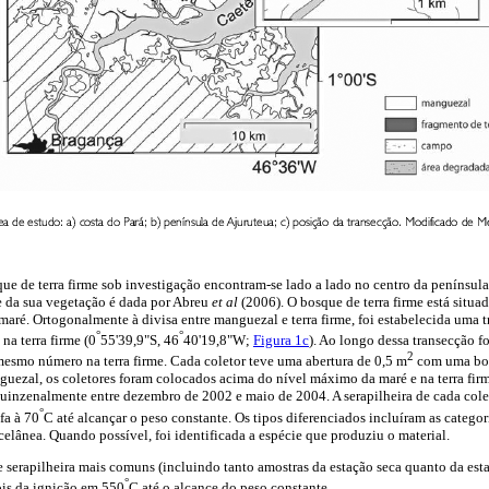
ue de terra firme sob investigação encontram-se lado a lado no centro da península
e da sua vegetação é dada por Abreu
et al
(2006). O bosque de terra firme está situa
aré. Ortogonalmente à divisa entre manguezal e terra firme, foi estabelecida uma 
°
°
a terra firme (0
55'39,9"S, 46
40'19,8"W;
Figura 1c
). Ao longo dessa transecção f
2
esmo número na terra firme. Cada coletor teve uma abertura de 0,5 m
com uma bols
ezal, os coletores foram colocados acima do nível máximo da maré e na terra firm
 quinzenalmente entre dezembro de 2002 e maio de 2004. A serapilheira de cada colet
°
fa à 70
C até alcançar o peso constante. Os tipos diferenciados incluíram as categoria
elânea. Quando possível, foi identificada a espécie que produziu o material.
 serapilheira mais comuns (incluindo tanto amostras da estação seca quanto da est
°
ois da ignição em 550
C até o alcance do peso constante.