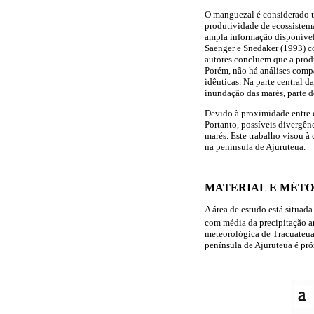
O manguezal é considerado u
produtividade de ecossistema
ampla informação disponíve
Saenger e Snedaker (1993) c
autores concluem que a produ
Porém, não há análises compa
idênticas. Na parte central 
inundação das marés, parte d
Devido à proximidade entre e
Portanto, possíveis divergên
marés. Este trabalho visou à
na península de Ajuruteua.
MATERIAL E MÉT
A área de estudo está situada
com média da precipitação a
meteorológica de Tracuateua,
península de Ajuruteua é pr