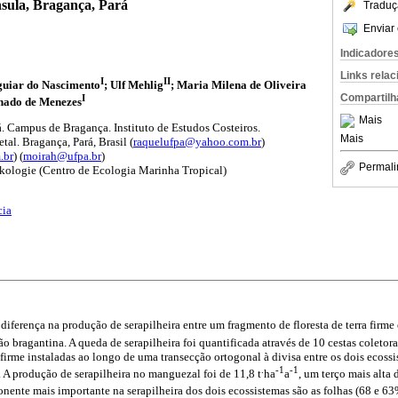
nsula, Bragança, Pará
Traduç
Enviar 
Indicadore
Links rela
I
II
guiar do Nascimento
; Ulf Mehlig
; Maria Milena de Oliveira
Compartilh
I
hado de Menezes
Mais
. Campus de Bragança. Instituto de Estudos Costeiros.
Mais
al. Bragança, Pará, Brasil (
raquelufpa@yahoo.com.br
)
.br
) (
moirah@ufpa.br
)
Permali
kologie (Centro de Ecologia Marinha Tropical)
cia
 diferença na produção de serapilheira entre um fragmento de floresta de terra fir
o bragantina. A queda de serapilheira foi quantificada através de 10 cestas coletora
firme instaladas ao longo de uma transecção ortogonal à divisa entre os dois ecossi
.
-1
-1
 A produção de serapilheira no manguezal foi de 11,8 t
ha
a
, um terço mais alta
nente mais importante na serapilheira dos dois ecossistemas são as folhas (68 e 63