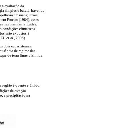
 a avaliação da
gia simples e barata, havendo
pilheira em manguezais,
 em Proctor (1984), esses
es nas mesmas latitudes.
ob condições climáticas
dos, não expostos à
BREU
et al.,
2006).
os dois ecossistemas.
 ausência de regime das
que de terra firme vizinhos
da região é quente e úmido,
dições da estação
o, a precipitação na