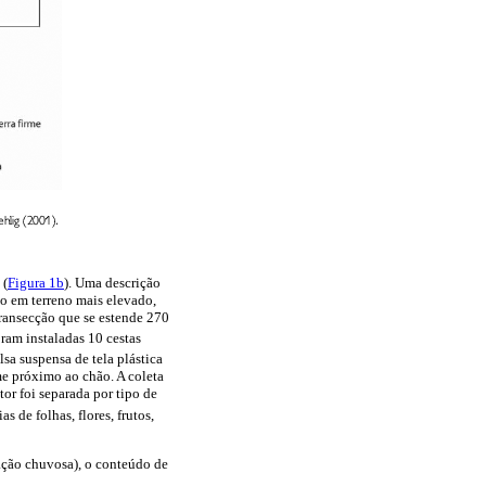
 (
Figura 1b
). Uma descrição
do em terreno mais elevado,
transecção que se estende 270
oram instaladas 10 cestas
a suspensa de tela plástica
e próximo ao chão. A coleta
or foi separada por tipo de
s de folhas, flores, frutos,
ação chuvosa), o conteúdo de