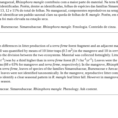
 manguezal,
Rhizophora mangle
contribuiu com a maior parte do material. Na terra 
entificadas. Porém, dentre as identificadas, folhas de espécies das famílias Simar
13, 12 e 11% do total de folhas. No manguezal, componentes reprodutivos na sera
el identificar um padrão sazonal claro na queda de folhas de
R. mangle.
Porém, em m
a foi mais elevada na estação seca.
 Burseraceae. Simaroubaceae.
Rhizophora mangle.
Fenologia. Conteúdo de cinza.
 differences in litter production of a
terra firme
forest fragment and an adjacent ma
2
ll was quantified by means of 10 litter traps (0.5 m
) in the mangrove and 10 in
ter
o the division between the two ecosystems. Material was collected fortnightly. Litt
-1
.
-1
-1
yr
) was by a third higher than in
terra firme
forest (8.7 t
ha
yr
). Leaves were the
ms (68 e 63% for mangrove and
terra firme,
respectively). In the mangrove,
Rhizop
In
terra firme,
leaves of species of the families Simaroubaceae, Burseraceae e Arecac
f leaves were not identified taxonomically. In the mangrove, reproductive litter c
to identify a clear seasonal pattern in
R. mangle
leaf litter fall. However in mangro
 season.
raceae. Simaroubaceae.
Rhizophora mangle.
Phenology. Ash content.