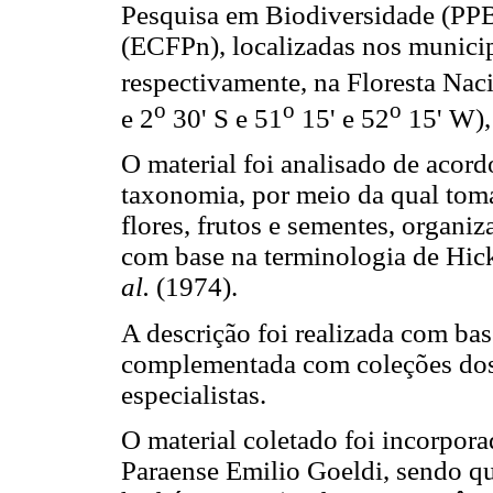
Pesquisa em Biodiversidade (PPBi
(ECFPn), localizadas nos municip
respectivamente, na Floresta Na
o
o
o
e 2
30' S e 51
15' e 52
15' W),
O material foi analisado de acor
taxonomia, por meio da qual toma
flores, frutos e sementes, organi
com base na terminologia de Hic
al.
(1974).
A descrição foi realizada com bas
complementada com coleções dos 
especialistas.
O material coletado foi incorpo
Paraense Emilio Goeldi, sendo qu