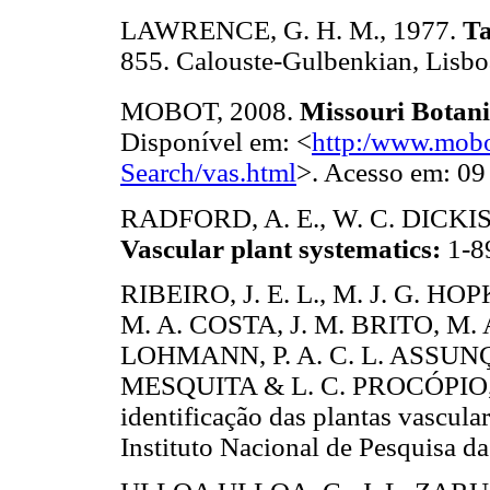
LAWRENCE, G. H. M., 1977.
Ta
855. Calouste-Gulbenkian, Lisbo
MOBOT, 2008.
Missouri Botan
Disponível em: <
http:/www.mobo
Search/vas.html
>. Acesso em: 09
RADFORD, A. E., W. C. DICKIS
Vascular plant systematics:
1-8
RIBEIRO, J. E. L., M. J. G. H
M. A. COSTA, J. M. BRITO, M. 
LOHMANN, P. A. C. L. ASSUNÇÃ
MESQUITA & L. C. PROCÓPIO,
identificação das plantas vascula
Instituto Nacional de Pesquisa 