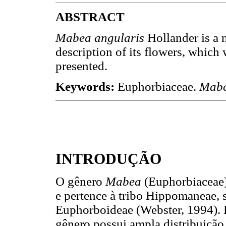
ABSTRACT
Mabea angularis
Hollander is a n
description of its flowers, which 
presented.
Keywords:
Euphorbiaceae.
Mab
INTRODUÇÃO
O gênero
Mabea
(Euphorbiaceae)
e pertence à tribo Hippomaneae, 
Euphorboideae (Webster, 1994). E
gênero possui ampla distribuição