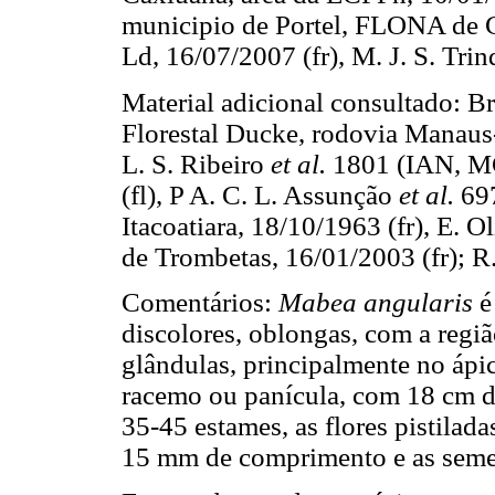
municipio de Portel, FLONA de 
Ld, 16/07/2007 (fr), M. J. S. Tri
Material adicional consultado: B
Florestal Ducke, rodovia Manaus-I
L. S. Ribeiro
et al.
1801 (IAN, MG
(fl), P A. C. L. Assunção
et al.
69
Itacoatiara, 18/10/1963 (fr), E. 
de Trombetas, 16/01/2003 (fr); R
Comentários:
Mabea angularis
é
discolores, oblongas, com a regiã
glândulas, principalmente no ápic
racemo ou panícula, com 18 cm d
35-45 estames, as flores pistilad
15 mm de comprimento e as semen