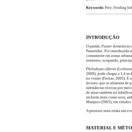
Keywords:
Prey. Feeding beh
INTRODUÇÃO
O pardal,
Passer domesticus
Passeridae. Foi introduzida 
comumente em zonas urbanas e
sementes, ocupando, principa
Philodryas olfersii
(Lichtens
2009); pode chegar a 1,4 m 
no ventre (Freitas, 2003). É
árvores, que se alimenta de
substâncias tóxicas por meio
de atuar também na lubrifica
incluem itens como aves, anf
Marques (2005), em estudos r
A presente nota relata um e
MATERIAL E MÉT