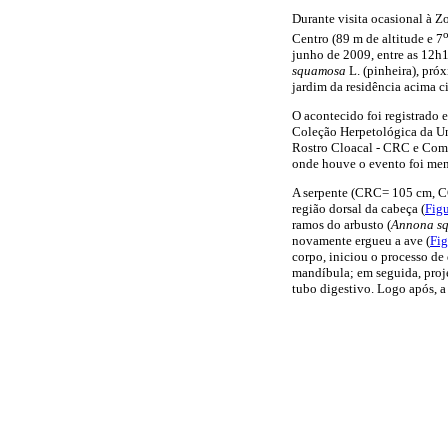
Durante visita ocasional à Z
Centro (89 m de altitude e 7
junho de 2009, entre as 12h
squamosa
L. (pinheira), pr
jardim da residência acima c
O acontecido foi registrado
Coleção Herpetológica da U
Rostro Cloacal - CRC e Comp
onde houve o evento foi men
A serpente (CRC= 105 cm, CC
região dorsal da cabeça (
Figu
ramos do arbusto (
Annona s
novamente ergueu a ave (
Fig
corpo, iniciou o processo de 
mandíbula; em seguida, proje
tubo digestivo. Logo após, a