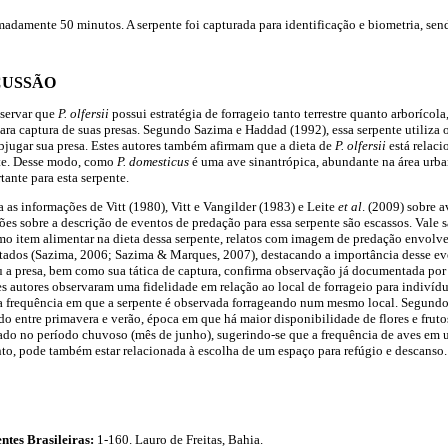
damente 50 minutos. A serpente foi capturada para identificação e biometria, sen
CUSSÃO
bservar que
P. olfersii
possui estratégia de forrageio tanto terrestre quanto arborícola
ra captura de suas presas. Segundo Sazima e Haddad (1992), essa serpente utiliza
jugar sua presa. Estes autores também afirmam que a dieta de
P. olfersii
está relac
nte. Desse modo, como
P. domesticus
é uma ave sinantrópica, abundante na área urba
ante para esta serpente.
 as informações de Vitt (1980), Vitt e Vangilder (1983) e Leite
et al
. (2009) sobre a
es sobre a descrição de eventos de predação para essa serpente são escassos. Vale s
o item alimentar na dieta dessa serpente, relatos com imagem de predação envol
tados (Sazima, 2006; Sazima & Marques, 2007), destacando a importância desse 
 a presa, bem como sua tática de captura, confirma observação já documentada po
ses autores observaram uma fidelidade em relação ao local de forrageio para indivíd
a frequência em que a serpente é observada forrageando num mesmo local. Segundo e
o entre primavera e verão, época em que há maior disponibilidade de flores e frutos
trado no período chuvoso (mês de junho), sugerindo-se que a frequência de aves em
to, pode também estar relacionada à escolha de um espaço para refúgio e descanso.
ntes Brasileiras:
1-160. Lauro de Freitas, Bahia.