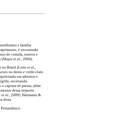
seriformes e família
omprimento, é encontrada
stos de comida, insetos e
ão (Major
et al
., 2004).
o no Brasil (Leite
et al
.,
curo no dorso e verde-claro
empoleirada em arbustos e
tóglifo, secretando
 e captura de presas, além
imentar dessa serpente
e
et al
., 2009). Hartmann &
a dieta.
e Pernambuco.