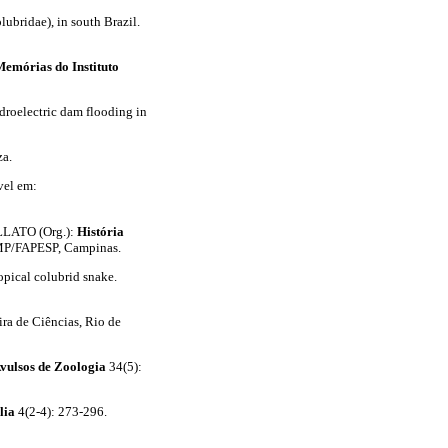
lubridae), in south Brazil.
emórias do Instituto
droelectric dam flooding in
za.
vel em:
ELLATO (Org.):
História
CAMP/FAPESP, Campinas.
opical colubrid snake.
ra de Ciências, Rio de
Avulsos de Zoologia
34(5):
lia
4(2-4): 273-296.