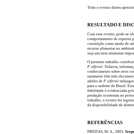
Todo o evento durou aproxima
RESULTADO E DIS
Com esse evento, pode-se o
comportamento de espreita pa
constrição como modo de sub
recurso alimentar no ambie
seja um item alimentar import
O presente trabalho corrobora
P. olfersii.
Todavia, informaçõ
conhecimento sobre aves com
raramente têm sido documen
adulto de
P. olfersii
subjugou
para o sudeste do Brasil. Es
fidelidade é evidenciada pel
predação ocorreram no períod
trabalho, o evento foi regis
da disponibilidade de alimen
REFERÊNCIAS
FREITAS, M. A., 2003.
Serpe