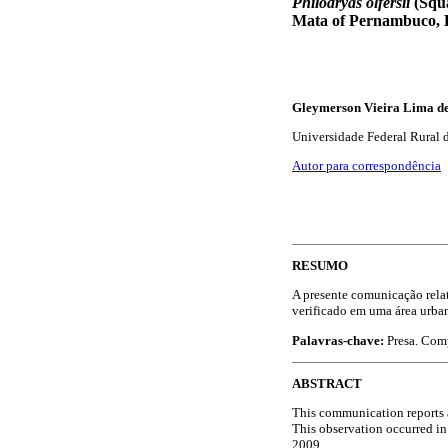
Philodryas olfersii
(Squ
Mata of Pernambuco, B
Gleymerson Vieira Lima de
Universidade Federal Rural 
Autor para correspondência
RESUMO
A presente comunicação rela
verificado em uma área urba
Palavras-chave:
Presa. Comp
ABSTRACT
This communication reports 
This observation occurred in
2009.