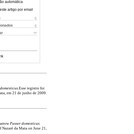
ão automática
este artigo por email
s
cionados
ar
nk
 domesticus.
Esse registro foi
ata, em 21 de junho de 2009.
parrow
Passer domesticus.
of Nazaré da Mata on June 21,