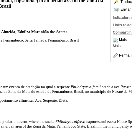
amata, Dipsadidae) in an urban area of the Zona da
Traduç
razil
Enviar 
Indicadore
Links rela
 Almeida; Ednilza Maranhão dos Santos
Compartilh
Mais
de Pernambuco. Serra Talhada, Pernambuco, Brasil
Mais
Permali
ta um evento de predação no qual a serpente
Philodryas olfersii
preda a ave
Passer
na da Zona da Mata do estado de Pernambuco, Brasil, no município de Nazaré da M
ortamento alimentar. Ave. Serpente. Dieta.
a predation event, where the snake
Philodryas olfersii
captures and eats a House S
 an urban area of the Zona da Mata, Pernambuco State, Brazil, in the municipality 