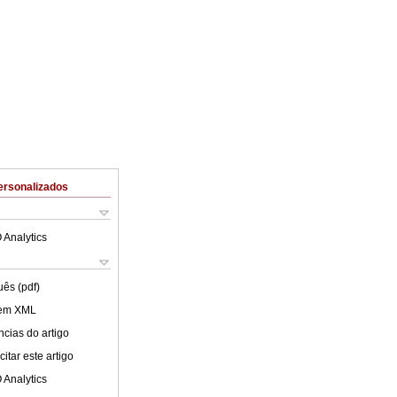
ersonalizados
 Analytics
uês (pdf)
 em XML
cias do artigo
itar este artigo
 Analytics