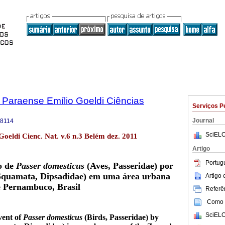
 Paraense Emílio Goeldi Ciências
Serviços P
Journal
-8114
SciELO
Goeldi Cienc. Nat. v.6 n.3 Belém dez. 2011
Artigo
Portug
o de
Passer domesticus
(Aves, Passeridae) por
Squamata, Dipsadidae) em uma área urbana
Artigo
 Pernambuco, Brasil
Referên
Como c
SciELO
vent of
Passer domesticus
(Birds, Passeridae) by