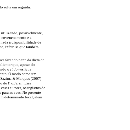
do solta em seguida.
, utilizando, possivelmente,
 o envenenamento e a
ionada à disponibilidade de
na, infere-se que também
ves fazendo parte da dieta de
alientar que, apesar do
vendo o
P. domesticus
evento. O modo como um
r Sazima & Marques (2007)
uo de
P. olfersii.
Essa
sses autores, os registros de
 para as aves. No presente
 um determinado local, além