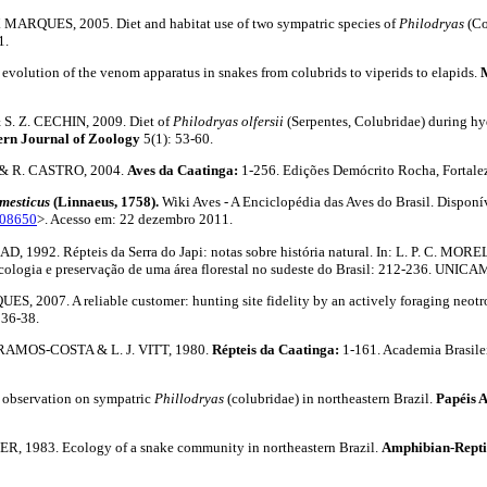
 MARQUES, 2005. Diet and habitat use of two sympatric species of
Philodryas
(Co
1.
volution of the venom apparatus in snakes from colubrids to viperids to elapids.
M
& S. Z. CECHIN, 2009. Diet of
Philodryas olfersii
(Serpentes, Colubridae) during hy
ern Journal of Zoology
5(1): 53-60.
. & R. CASTRO, 2004.
Aves da Caatinga:
1-256. Edições Demócrito Rocha, Fortale
omesticus
(Linnaeus, 1758).
Wiki Aves - A Enciclopédia das Aves do Brasil. Disponí
208650
>. Acesso em: 22 dezembro 2011.
D, 1992. Répteis da Serra do Japi: notas sobre história natural. In: L. P. C. MOR
cologia e preservação de uma área florestal no sudeste do Brasil: 212-236. UNI
S, 2007. A reliable customer: hunting site fidelity by an actively foraging neotr
 36-38.
. RAMOS-COSTA & L. J. VITT, 1980.
Répteis da Caatinga:
1-161. Academia Brasilei
l observation on sympatric
Phillodryas
(colubridae) in northeastern Brazil.
Papéis 
ER, 1983. Ecology of a snake community in northeastern Brazil.
Amphibian-Repti