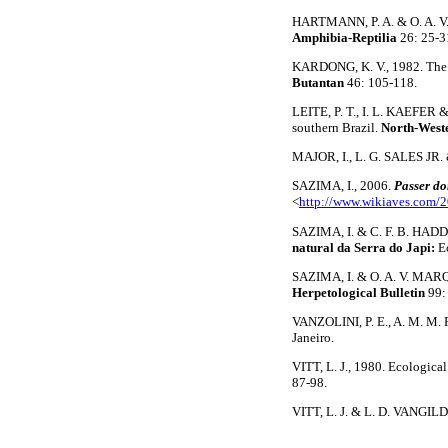
HARTMANN, P. A. & O. A. V.
Amphibia-Reptilia
26: 25-3
KARDONG, K. V., 1982. The e
Butantan
46: 105-118.
LEITE, P. T., I. L. KAEFER 
southern Brazil.
North-West
MAJOR, I., L. G. SALES JR
SAZIMA, I., 2006.
Passer d
<
http://www.wikiaves.com/
SAZIMA, I. & C. F. B. HADDA
natural da Serra do Japi:
E
SAZIMA, I. & O. A. V. MARQUE
Herpetological Bulletin
99:
VANZOLINI, P. E., A. M. M
Janeiro.
VITT, L. J., 1980. Ecologica
87-98.
VITT, L. J. & L. D. VANGILD