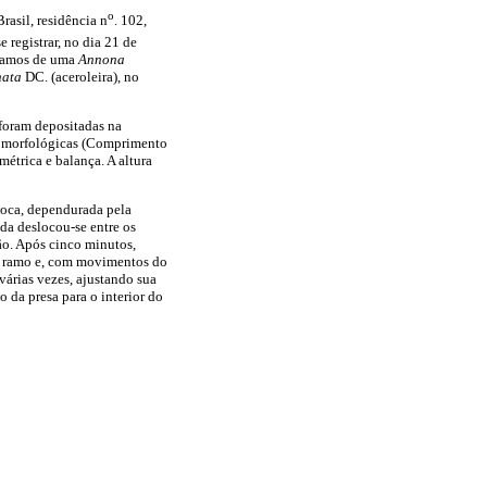
o
asil, residência n
. 102,
 registrar, no dia 21 de
 ramos de uma
Annona
nata
DC. (aceroleira), no
 foram depositadas na
s morfológicas (Comprimento
étrica e balança. A altura
boca, dependurada pela
da deslocou-se entre os
ão. Após cinco minutos,
um ramo e, com movimentos do
 várias vezes, ajustando sua
 da presa para o interior do