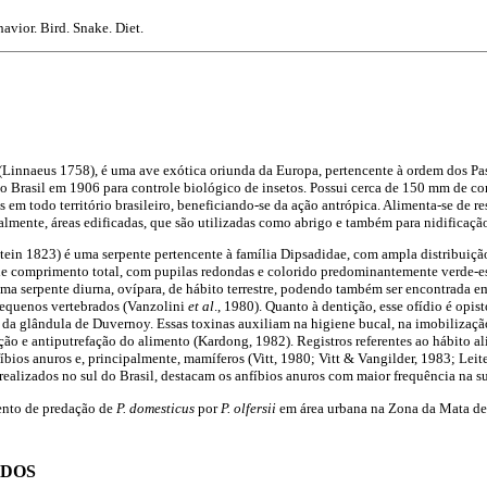
avior. Bird. Snake. Diet.
(Linnaeus 1758), é uma ave exótica oriunda da Europa, pertencente à ordem dos Pas
no Brasil em 1906 para controle biológico de insetos. Possui cerca de 150 mm de c
m todo território brasileiro, beneficiando-se da ação antrópica. Alimenta-se de re
lmente, áreas edificadas, que são utilizadas como abrigo e também para nidificaç
tein 1823) é uma serpente pertencente à família Dipsadidae, com ampla distribuiçã
de comprimento total, com pupilas redondas e colorido predominantemente verde-es
 uma serpente diurna, ovípara, de hábito terrestre, podendo também ser encontrada 
 pequenos vertebrados (Vanzolini
et al
., 1980). Quanto à dentição, esse ofídio é opis
 da glândula de Duvernoy. Essas toxinas auxiliam na higiene bucal, na imobilização
ção e antiputrefação do alimento (Kardong, 1982). Registros referentes ao hábito al
íbios anuros e, principalmente, mamíferos (Vitt, 1980; Vitt & Vangilder, 1983; Leit
ealizados no sul do Brasil, destacam os anfíbios anuros com maior frequência na su
vento de predação de
P. domesticus
por
P. olfersii
em área urbana na Zona da Mata d
ODOS