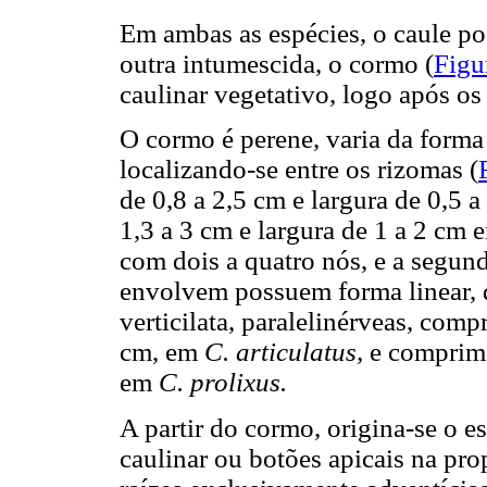
Em ambas as espécies, o caule pos
outra intumescida, o cormo (
Figu
caulinar vegetativo, logo após os
O cormo é perene, varia da forma e
localizando-se entre os rizomas (
de 0,8 a 2,5 cm e largura de 0,5 
1,3 a 3 cm e largura de 1 a 2 cm
com dois a quatro nós, e a segund
envolvem possuem forma linear, d
verticilata, paralelinérveas, comp
cm, em
C. articulatus,
e comprime
em
C. prolixus.
A partir do cormo, origina-se o es
caulinar ou botões apicais na pro