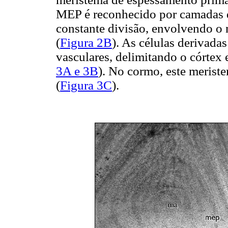
MEP é reconhecido por camadas d
constante divisão, envolvendo o
(
Figura 2B
). As células derivad
vasculares, delimitando o córtex
3A e 3B
). No cormo, este merist
(
Figura 3C
).