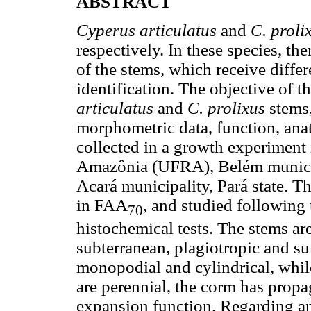
ABSTRACT
Cyperus articulatus
and
C. proli
respectively. In these species, t
of the stems, which receive differ
identification. The objective of th
articulatus
and
C. prolixus
stems,
morphometric data, function, an
collected in a growth experiment
Amazônia (UFRA), Belém municipal
Acará municipality, Pará state. T
in FAA
, and studied following
70
histochemical tests. The stems a
subterranean, plagiotropic and s
monopodial and cylindrical, whil
are perennial, the corm has prop
expansion function. Regarding an