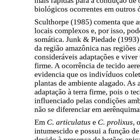
mais rápidas para a condução de 
biológicos ocorrentes em outros 
Sculthorpe (1985) comenta que a
locais complexos e, por isso, pod
somática. Junk & Piedade
(1993) 
da região amazônica nas regiões 
consideráveis adaptações e viver
firme. A ocorrência de tecido ae
evidencia que os indivíduos colet
plantas de ambiente alagado. As
adaptação à terra firme, pois o t
influenciado pelas condições ambi
não se diferenciar em aerênquima
Em
C. articulatus
e
C. prolixus,
o
intumescido e possui a função de
devido à presença de botões apica