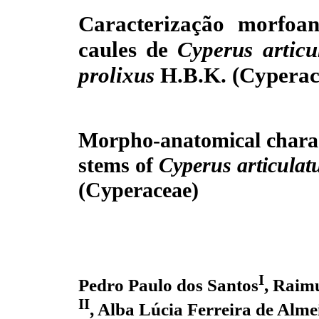
Caracterização morfoa
caules de
Cyperus artic
prolixus
H.B.K. (Cyperac
Morpho-anatomical charac
stems of
Cyperus articulat
prolixus
H.B.K. (Cyperace
I
Pedro Paulo dos Santos
, Raim
II
, Alba Lúcia Ferreira de Alme