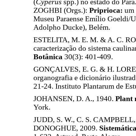
(
Cyperus
spp.) no estado do Par
ZOGHBI (Orgs.):
Priprioca:
um 
Museu Paraense Emílio Goeldi/Un
Adolpho Ducke), Belém.
ESTELITA, M. E. M. & A. C. ROD
caracterização do sistema caulin
Botânica
30(3): 401-409.
GONÇALVES, E. G. & H. LORE
organografia e dicionário ilustra
21-24. Instituto Plantarum de Es
JOHANSEN, D. A., 1940.
Plant
York.
JUDD, S. W., C. S. CAMPBELL,
DONOGHUE, 2009.
Sistemática