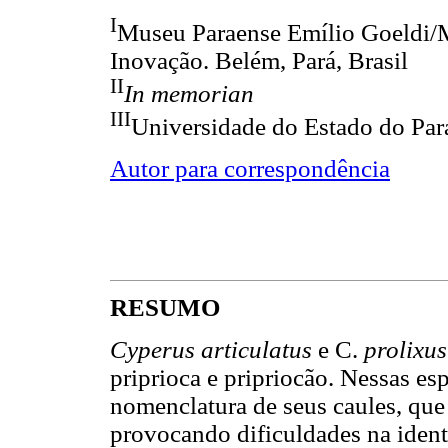
I
Museu Paraense Emílio Goeldi/Mi
Inovação. Belém, Pará, Brasil
II
In memorian
III
Universidade do Estado do Pará
Autor para correspondência
RESUMO
Cyperus articulatus
e C.
prolixu
priprioca e pripriocão. Nessas es
nomenclatura de seus caules, qu
provocando dificuldades na iden