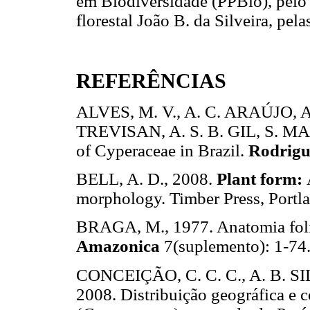
em Biodiversidade (PPBio), pelo 
florestal João B. da Silveira, pela
REFERÊNCIAS
ALVES, M. V., A. C. ARAÚJO, A
TREVISAN, A. S. B. GIL, S. M
of Cyperaceae in Brazil.
Rodrigu
BELL, A. D., 2008.
Plant form:
morphology. Timber Press, Portl
BRAGA, M., 1977. Anatomia foli
Amazonica
7(suplemento): 1-74
CONCEIÇÃO, C. C. C., A. B. SI
2008. Distribuição geográfica e 