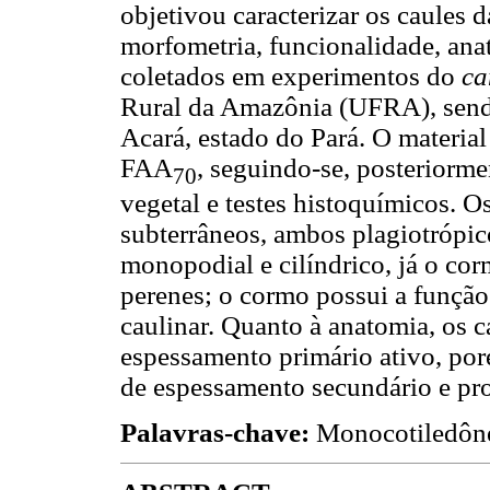
objetivou caracterizar os caules 
morfometria, funcionalidade, ana
coletados em experimentos do
c
Rural da Amazônia (UFRA), send
Acará, estado do Pará. O material
FAA
, seguindo-se, posteriorme
70
vegetal e testes histoquímicos. O
subterrâneos, ambos plagiotrópico
monopodial e cilíndrico, já o cor
perenes; o cormo possui a funçã
caulinar. Quanto à anatomia, os 
espessamento primário ativo, po
de espessamento secundário e pro
Palavras-chave:
Monocotiledône