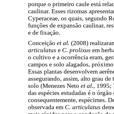
porque o primeiro caule está rel
caulinar. Esses rizomas apresenta
Cyperaceae, os quais, segundo R
funções de expansão caulinar, res
e de fixação.
Conceição
et al.
(2008) realizara
articulatus
e
C. prolixus
em herbá
o cultivo e a ocorrência eram, ger
campos e solo alagados, próximo 
Essas plantas desenvolvem aerênq
assegurando, assim, alto grau de 
solo (Menezes Neto
et al.,
1995; 
das espécies estudadas é o órgão 
consequentemente, espécimes. De
observada em
C. articulatus
demon