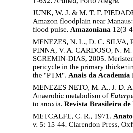
1-632. Artmed, Porto Alegre.
JUNK, W. J. & M. T. F. PIEDADE,
Amazon floodplain near Manaus: S
flood pulse.
Amazoniana
12(3-4
MENEZES, N. L., D. C. SILVA,
PINNA, V. A. CARDOSO, N. M.
SCREMIN-DIAS, 2005. Meristemat
pericycle in the primary thicken
the "PTM".
Anais da Academia B
MENEZES NETO, M. A., J. D. A
Anaerobic metabolism of
Euterpe
to anoxia.
Revista Brasileira de
METCALFE, C. R., 1971.
Anato
v. 5: 15-44. Clarendon Press, Oxf