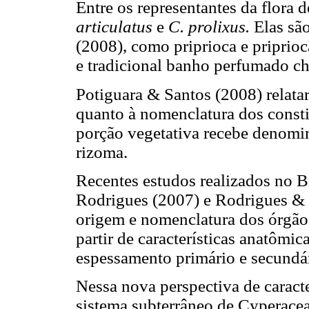
Entre os representantes da flora 
articulatus
e
C. prolixus.
Elas sã
(2008), como priprioca e priprioc
e tradicional banho perfumado c
Potiguara & Santos (2008) relata
quanto à nomenclatura dos constit
porção vegetativa recebe denomin
rizoma.
Recentes estudos realizados no Bra
Rodrigues (2007) e Rodrigues & E
origem e nomenclatura dos órgãos
partir de características anatômi
espessamento primário e secundár
Nessa nova perspectiva de caract
sistema subterrâneo de Cyperace