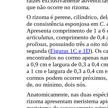
raízes exclusivamente adventícias
que não ocorre no rizoma.
O rizoma é perene, cilíndrico, de
de consistência esponjosa em
C. 
Apresenta comprimento de 1 a 6 c
articulatus,
comprimento de 0,4 a
prolixus,
possuindo três a oito nós
segunda (
Figuras 1C e 1D
). Os c
encontrados no cormo apenas nas
a 0,9 cm e largura de 0,3 a 0,4 c
a 1 cm e largura de 0,3 a 0,4 cm
cormos podem ocorrer próximos, 
de, no mínimo, dois nós.
Anatomicamente, nas duas espécie
rizoma apresentam meristema api
meristema de espessamento primá