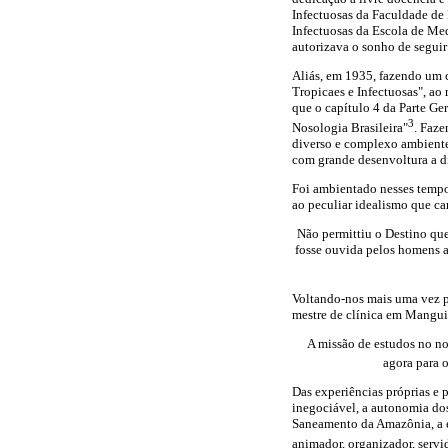
Infectuosas da Faculdade de 
Infectuosas da Escola de Me
autorizava o sonho de seguir
Aliás, em 1935, fazendo um 
Tropicaes e Infectuosas", ao
que o capítulo 4 da Parte G
3
Nosologia Brasileira"
. Faze
diverso e complexo ambiente
com grande desenvoltura a di
Foi ambientado nesses tempo,
ao peculiar idealismo que ca
Não permittiu o Destino que
fosse ouvida pelos homens a
Voltando-nos mais uma vez p
mestre de clínica em Manguin
A missão de estudos no nor
agora para o
Das experiências próprias e 
inegociável, a autonomia dos
Saneamento da Amazônia, a ess
animador, organizador, servi