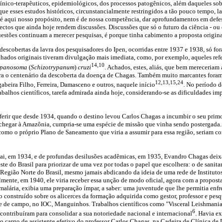
ínico-terapêuticos, epidemiológicos, dos processos patogênicos, além daqueles sob
ue esses estudos históricos, circunstancialmente restringidos a tão pouco tempo, l
 aqui nosso propósito, nem é de nossa competência, dar aprofundamentos em defe
ctos que ainda hoje rendem discussões. Discussões que só o futuro da ciência - ou
estões continuam a merecer pesquisas, é porque tinha cabimento a proposta origina
descobertas da lavra dos pesquisadores do Ipen, ocorridas entre 1937 e 1938, só f
chados originais tiveram divulgação mais imediata, como, por exemplo, aqueles ref
14,10
ypanosoma
(
Schizotrypanum
)
cruzi
. Achados, estes, aliás, que bem mereceriam 
a o centenário da descoberta da doença de Chagas. Também muito marcantes foram
12,13,15,24
beira Filho, Ferreira, Damasceno e outros, naquele início
. No período 
balhos científicos, tarefa admirada ainda hoje, considerando-se as dificuldades imp
ferir que desde 1934, quando o destino levou Carlos Chagas a incumbir o seu primo
é chegar à Amazônia, cumpria-se uma espécie de missão que vinha sendo postergada.
 como o próprio Plano de Saneamento que viria a assumir para essa região, seriam 
pai, em 1934, e de profundas desilusões acadêmicas, em 1935, Evandro Chagas deix
ste do Brasil para priorizar de uma vez por todas o papel que escolhera: o de sanitar
 Região Norte do Brasil, mesmo jamais abdicando da ideia de uma rede de Instituto
lmente, em 1940, ele viria receber essa unção de modo oficial, agora com a proposta
malária, exibia uma preparação ímpar, a saber: uma juventude que lhe permitia enfr
lo construído sobre os alicerces da formação adquirida como gestor, professor e pes
 e de campo, no IOC, Manguinhos. Trabalhos científicos como "Visceral Leishmanias
6
 contribuíram para consolidar a sua notoriedade nacional e internacional
. Havia e
 o cargo de assistente efetivo do professor Carlos Chagas, na Cadeira de Clínica de