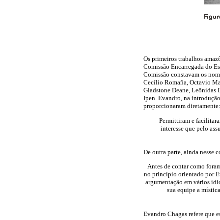
Os primeiros trabalhos amazô
Comissão Encarregada do Est
Comissão constavam os nomes
Cecílio Romaña, Octavio Man
Gladstone Deane, Leônidas D
Ipen. Evandro, na introdução
proporcionaram diretamente
Permittiram e facilitar
interesse que pelo ass
De outra parte, ainda nesse 
Antes de contar como foram a
no princípio orientado por 
argumentação em vários idi
sua equipe a mística
Evandro Chagas refere que es