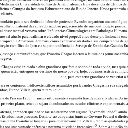
Medicina da Universidade do Rio de Janeiro, além da livre docência de Clínica de
dicina e Cirurgia do Instituto Hahnemanniano do Rio de Janeiro. Havia percorrido
 adiante.
corolário para o seu dedicado labor de professor, Evandro organizou um antológi
 recolher o material das aulas do saudoso pai, acrescido de sua contribuição pessoal
eral desse manual versava sobre "Influencias Climatologicas em Pathologia Humana 
mos tal alusão para reafirmar o elevado nível propedêutico desse profissional a esse
 tropical: a Amazônia. Ademais, como expressivo atestado à sua competência de g
reção científica do Ipen e a superintendência do Serviço de Estudo das Grandes E
 espaço e circunstâncias, que Evandro Chagas liderou a feitura dos primeiros tra
rregava:
 Chagas visse iniciada a obra grandiosa que fora o sonho de toda a vida, mas quiz 
 quem estão entregues os destinos do nosso povo e, hoje, podemos assistir ao ini
que, para esta terra grandiosa se vae criar
ara os contornos médico-científicos assumidos por Evandro Chagas na sua chegada 
hos, Eurico Villela, quem reiterou que:
te do País em 1936 [...] marca nitidamente a segunda fase de suas atividades. As in
 primeiro plano, sem que sejam abandonados os estudos clínicos e experimentais, al
paternas, aprendeu que não se faz sanitarismo sem alguma "governabilidade", aind
 Estados nesse processo. Destarte, ao conquistar junto ao Governo Federal o direit
a tarefa Evandro se lançaria - para citar novamente Villela - "com as qualidades já
3
das por uma vontade enérgica e por uma atividade incansável"
. Sobre a atuação d