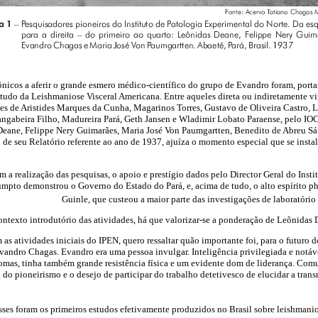
nicos a aferir o grande esmero médico-científico do grupo de Evandro foram, portan
udo da Leishmaniose Visceral Americana. Entre aqueles direta ou indiretamente vi
 de Aristides Marques da Cunha, Magarinos Torres, Gustavo de Oliveira Castro, Le
gabeira Filho, Madureira Pará, Geth Jansen e Wladimir Lobato Paraense, pelo IOC
eane, Felippe Nery Guimarães, Maria José Von Paumgartten, Benedito de Abreu S
 de seu Relatório referente ao ano de 1937, ajuíza o momento especial que se insta
:
am a realização das pesquisas, o apoio e prestígio dados pelo Director Geral do Ins
umpto demonstrou o Governo do Estado do Pará, e, acima de tudo, o alto espírito p
Guinle, que custeou a maior parte das investigações de laboratório
contexto introdutório das atividades, há que valorizar-se a ponderação de Leônidas
s atividades iniciais do IPEN, quero ressaltar quão importante foi, para o futuro do 
Evandro Chagas. Evandro era uma pessoa invulgar. Inteligência privilegiada e notá
omas, tinha também grande resistência física e um evidente dom de liderança. Com
 do pioneirismo e o desejo de participar do trabalho detetivesco de elucidar a tran
ses foram os primeiros estudos efetivamente produzidos no Brasil sobre leishmanio