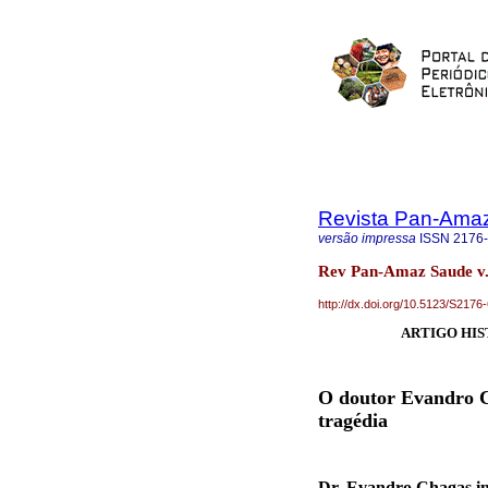
Revista Pan-Ama
versão impressa
ISSN
2176
Rev Pan-Amaz Saude v.
http://dx.doi.org/10.5123/S21
ARTIGO HIS
O doutor Evandro C
tragédia
Dr. Evandro Chagas in