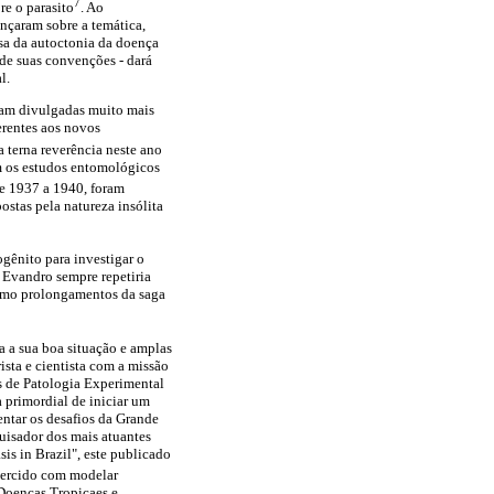
7
re o parasito
. Ao
ançaram sobre a temática,
sa da autoctonia da doença
 de suas convenções - dará
l.
oram divulgadas muito mais
erentes aos novos
a terna reverência neste ano
 os estudos entomológicos
de 1937 a 1940, foram
ostas pela natureza insólita
gênito para investigar o
 Evandro sempre repetiria
como prolongamentos da saga
a a sua boa situação e amplas
ista e cientista com a missão
s de Patologia Experimental
 primordial de iniciar um
entar os desafios da Grande
quisador dos mais atuantes
is in Brazil", este publicado
xercido com modelar
 Doenças Tropicaes e