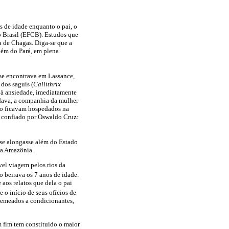
s de idade enquanto o pai, o
o Brasil (EFCB). Estudos que
 de Chagas. Diga-se que a
lém do Pará, em plena
 se encontrava em Lassance,
dos saguis (
Callithrix
 à ansiedade, imediatamente
ardava, a companhia da mulher
dro ficavam hospedados na
io confiado por Oswaldo Cruz:
 se alongasse além do Estado
 a Amazônia.
el viagem pelos rios da
o beirava os 7 anos de idade.
 aos relatos que dela o pai
e o início de seus ofícios de
tremeados a condicionantes,
 fim tem constituído o maior