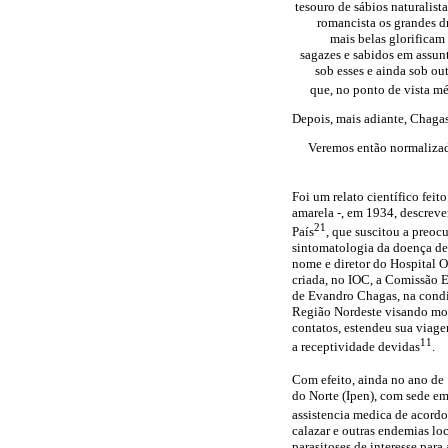
tesouro de sábios naturalista
romancista os grandes d
mais belas glorificam
sagazes e sabidos em assun
sob esses e ainda sob ou
que, no ponto de vista mé
Depois, mais adiante, Chagas
Veremos então normalizada
Foi um relato científico fei
amarela -, em 1934, descreve
21
País
, que suscitou a preoc
sintomatologia da doença de
nome e diretor do Hospital 
criada, no IOC, a Comissão 
de Evandro Chagas, na condiç
Região Nordeste visando mont
contatos, estendeu sua viag
11
a receptividade devidas
.
Com efeito, ainda no ano de 
do Norte (Ipen), com sede em
assistencia medica de acordo 
calazar e outras endemias loc
parasitoses de interesse par