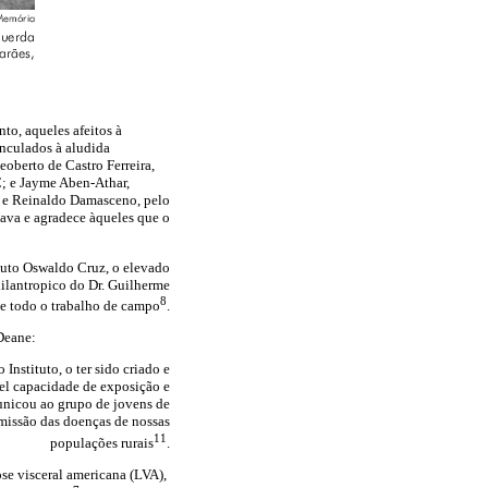
to, aqueles afeitos à
nculados à aludida
oberto de Castro Ferreira,
; e Jayme Aben-Athar,
á e Reinaldo Damasceno, pelo
lava e agradece àqueles que o
tituto Oswaldo Cruz, o elevado
hilantropico do Dr. Guilherme
8
 e todo o trabalho de campo
.
 Deane:
Instituto, o ter sido criado e
vel capacidade de exposição e
unicou ao grupo de jovens de
smissão das doenças de nossas
11
populações rurais
.
se visceral americana (LVA),