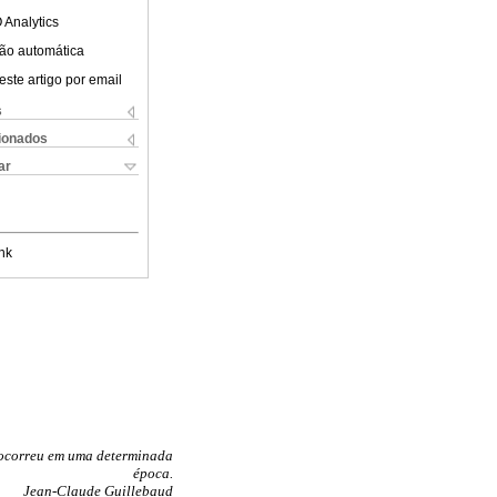
 Analytics
ão automática
este artigo por email
s
cionados
ar
nk
e ocorreu em uma determinada
época.
Jean-Claude Guillebaud