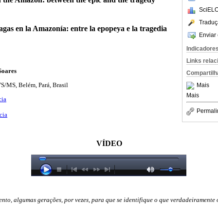
SciELO
Traduç
as en la Amazonía: entre la epopeya e la tragedia
Enviar 
Indicadore
Links rela
Soares
Compartilh
S/MS, Belém, Pará, Brasil
Mais
Mais
cia
Permali
cia
VÍDEO
ento, algumas gerações, por vezes, para que se identifique o que verdadeirament