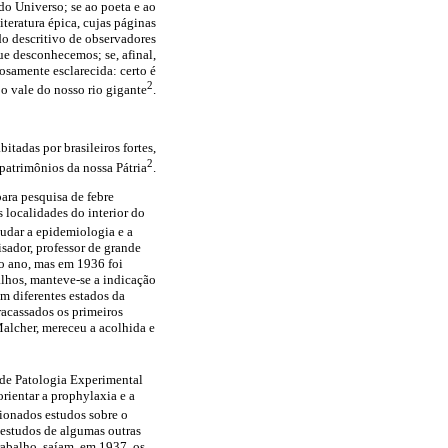
 do Universo; se ao poeta e ao
teratura épica, cujas páginas
o descritivo de observadores
ue desconhecemos; se, afinal,
osamente esclarecida: certo é
2
 o vale do nosso rio gigante
.
tadas por brasileiros fortes,
2
 patrimônios da nossa Pátria
.
ara pesquisa de febre
 localidades do interior do
tudar a epidemiologia e a
sador, professor de grande
o ano, mas em 1936 foi
lhos, manteve-se a indicação
m diferentes estados da
racassados os primeiros
alcher, mereceu a acolhida e
o de Patologia Experimental
rientar a prophylaxia e a
ionados estudos sobre o
s estudos de algumas outras
rabalho, saíam, em 1937, os