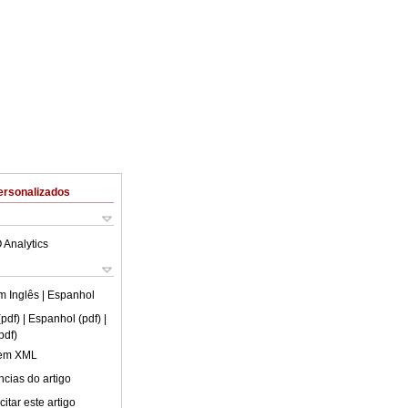
ersonalizados
 Analytics
em
Inglês
| Espanhol
(pdf)
| Espanhol (pdf)
|
pdf)
 em XML
cias do artigo
itar este artigo