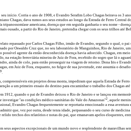
 seu início. Corria o ano de 1908, e Evandro Serafim Lobo Chagas beirava os 3 ano
tiniano Chagas, dava rumos aos seus estudos ao longo da Estrada de Ferro Central d
da tripanossomíase americana, doença que em seguida ganharia o seu nome - doença
is ousado, a partir do Rio de Janeiro, pretendia chegar com os seus trilhos até Be
elato repassado por Carlos Chagas Filho, irmão de Evandro, segundo o qual, o pai
isado por Oswaldo Cruz que, no seu laboratório de Manguinhos, Rio de Janeiro, um 
 o possível agente da então desconhecida doença havia adoecido. Chagas, em meio
do, na estação ferroviária mineira de Juiz de Fora, recebido do sogro que lá o agu
andro, ainda de colo, para então prosseguir na viagem de retorno. Dona Iris e Evan
agas, em Juiz de Fora, enquanto, no fulgor de sua juventude, este assumia o desaf
9
.
s, compreensíveis em projetos dessa monta, impediram que aquela Estrada de Ferro
 menção a um primeiro ensaio do destino para encaminhar o trabalho dos Chagas até
em 1912, quando o pai de Evandro deixou o Rio de Janeiro e se lançou em memoráv
2
 investigar "as condições médico-sanitárias do Vale do Amazonas"
, aquele menin
fissional, Evandro Chagas frequentemente se reportaria emocionado a essa aventura e
l admitir que, vez por outra, desde tenra idade, perpassando o seu curso de medicina 
 relido trechos dos relatórios e notas do pai, que emanavam apelos eloquentes, en
em seus aspectos excepcionais de um mundo novo e resplendente de maravilhas sem