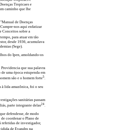
 Doenças Tropicaes e
 um caminho que lhe
co "Manual de Doenças
. Cumpre-nos aqui enfatizar
e Conceitos sobre a
 tempo, para atuar em tão
estor, desde 1936, acumulava
ndemias (Sege).
balhos do Ipen, amoldando-os
a Providencia que sua palavra
cio de uma época estupenda em
5
 o homem são e o homem forte
.
à lida amazônica, foi o seu
vestigações sanitárias passam
24
iás, parte integrante delas
.
a que defendesse, de modo
o de coordenar o Plano de
 referidas de investigador,
ecidida de Evandro na