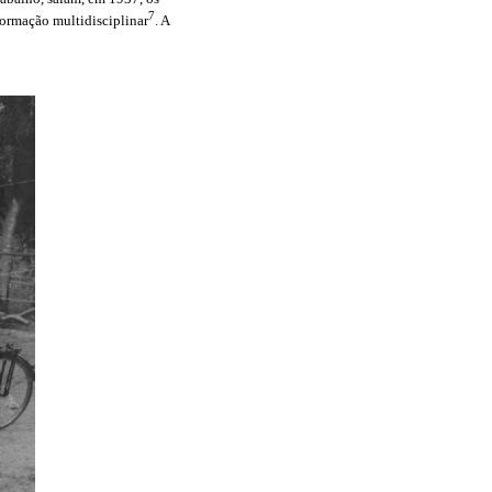
7
formação multidisciplinar
. A