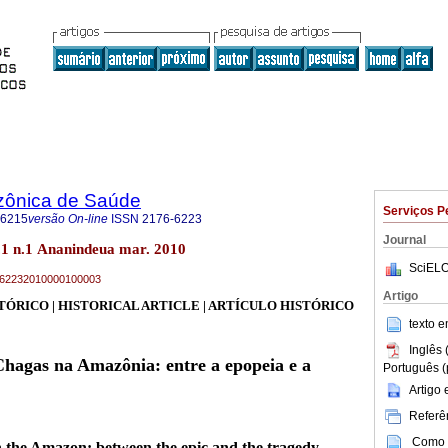
zônica de Saúde
Serviços P
-6215
versão On-line
ISSN
2176-6223
Journal
1 n.1 Ananindeua mar. 2010
SciELO
76-62232010000100003
Artigo
TÓRICO | HISTORICAL ARTICLE | ARTÍCULO HISTÓRICO
texto 
Inglês 
hagas na Amazônia: entre a epopeia e a
Português (
Artigo
Referên
Como c
 the Amazon: between the epic and the tragedy