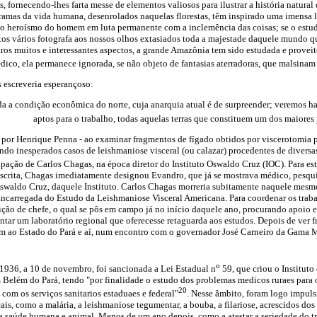
s, fornecendo-lhes farta messe de elementos valiosos para ilustrar a história natural
ramas da vida humana, desenrolados naquelas florestas, têm inspirado uma imensa li
 o heroísmo do homem em luta permanente com a inclemência das coisas; se o estud
tos vários fotografa aos nossos olhos extasiados toda a majestade daquele mundo q
tros muitos e interessantes aspectos, a grande Amazônia tem sido estudada e proveit
dico, ela permanece ignorada, se não objeto de fantasias aterradoras, que malsinam
 escreveria esperançoso:
 a condição econômica do norte, cuja anarquia atual é de surpreender; veremos habi
aptos para o trabalho, todas aquelas terras que constituem um dos maiores
to por Henrique Penna - ao examinar fragmentos de fígado obtidos por viscerotomia p
ndo inesperados casos de leishmaniose visceral (ou calazar) procedentes de diversas
upação de Carlos Chagas, na época diretor do Instituto Oswaldo Cruz (IOC). Para es
scrita, Chagas imediatamente designou Evandro, que já se mostrava médico, pesqui
Oswaldo Cruz, daquele Instituto. Carlos Chagas morreria subitamente naquele mesm
Encarregada do Estudo da Leishmaniose Visceral Americana. Para coordenar os traba
ão de chefe, o qual se pôs em campo já no início daquele ano, procurando apoio e
ar um laboratório regional que oferecesse retaguarda aos estudos. Depois de ver f
em ao Estado do Pará e aí, num encontro com o governador José Carneiro da Gama M
o
1936, a 10 de novembro, foi sancionada a Lei Estadual n
59, que criou o Institut
 Belém do Pará, tendo "por finalidade o estudo dos problemas medicos ruraes para o
20
com os serviços sanitarios estaduaes e federal"
. Nesse âmbito, foram logo impuls
ais, como a malária, a leishmaniose tegumentar, a bouba, a filariose, acrescidos do
a a saúde humana e animal. Menos de um ano depois, como a atestar a seriedade do t