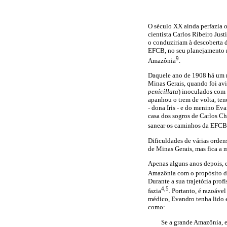
O século XX ainda perfazia o
cientista Carlos Ribeiro Jus
o conduziriam à descoberta 
EFCB, no seu planejamento ma
9
Amazônia
.
Daquele ano de 1908 há um r
Minas Gerais, quando foi av
penicillata
) inoculados com
apanhou o trem de volta, ten
- dona Iris - e do menino Ev
casa dos sogros de Carlos Ch
sanear os caminhos da EFCB
Dificuldades de várias orden
de Minas Gerais, mas fica a
Apenas alguns anos depois, 
Amazônia com o propósito de
Durante a sua trajetória pro
4,5
fazia
. Portanto, é razoáve
médico, Evandro tenha lido e
como:
Se a grande Amazônia, 