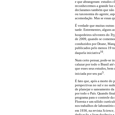
e que abrangeram: estudos cl
reconhecermos a grande luz q
declaramos também que não é
ou taxonomia do agente, aspe
acomodação. Mas se essas qu
É verdade que muitas outras 
tarde. Entrementes, alguns a
hospedeiros silvestres do
Tr
de 2009, quando se comemor
conduzidos por Deane, Manga
publicados pelo menos 19 tra
16
daquela iniciativa
.
Num certo pensar, pode-se in
calazar por todo o Brasil at
que esses seus estudos, bem
5
iniciada por seu pai
.
É fato que, após a morte do 
perspectivas no sul e no sude
de planejar o saneamento da
por todo o País. Quando fina
programa para o controle da 
Floresta e um sólido currícu
nos trabalhos de laboratório
em 1936, na revista
Science
,
dedicação a livre docência e