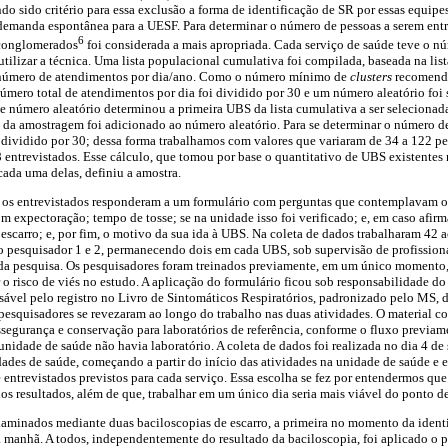
o sido critério para essa exclusão a forma de identificação de SR por essas equipes
 demanda espontânea para a UESF. Para determinar o número de pessoas a serem ent
6
conglomerados
foi considerada a mais apropriada. Cada serviço de saúde teve o 
tilizar a técnica. Uma lista populacional cumulativa foi compilada, baseada na list
número de atendimentos por dia/ano. Como o número mínimo de
clusters
recomenda
úmero total de atendimentos por dia foi dividido por 30 e um número aleatório foi 
e número aleatório determinou a primeira UBS da lista cumulativa a ser selecionada.
lo da amostragem foi adicionado ao número aleatório. Para se determinar o número d
 dividido por 30; dessa forma trabalhamos com valores que variaram de 34 a 122 pe
 entrevistados. Esse cálculo, que tomou por base o quantitativo de UBS existente
ada uma delas, definiu a amostra.
os os entrevistados responderam a um formulário com perguntas que contemplavam os
om expectoração; tempo de tosse; se na unidade isso foi verificado; e, em caso afir
e escarro; e, por fim, o motivo da sua ida à UBS. Na coleta de dados trabalharam 4
o pesquisador 1 e 2, permanecendo dois em cada UBS, sob supervisão de profissiona
a pesquisa. Os pesquisadores foram treinados previamente, em um único momento,
 o risco de viés no estudo. A aplicação do formulário ficou sob responsabilidade d
nsável pelo registro no Livro de Sintomáticos Respiratórios, padronizado pelo MS
s pesquisadores se revezaram ao longo do trabalho nas duas atividades. O material 
segurança e conservação para laboratórios de referência, conforme o fluxo previam
unidade de saúde não havia laboratório. A coleta de dados foi realizada no dia 4 d
ades de saúde, começando a partir do início das atividades na unidade de saúde 
 entrevistados previstos para cada serviço. Essa escolha se fez por entendermos que 
 nos resultados, além de que, trabalhar em um único dia seria mais viável do ponto d
xaminados mediante duas baciloscopias de escarro, a primeira no momento da identi
a manhã. A todos, independentemente do resultado da baciloscopia, foi aplicado o 