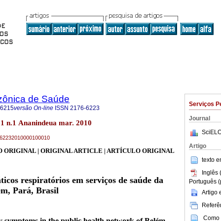
zônica de Saúde
Serviços P
-6215
versão On-line
ISSN
2176-6223
Journal
1 n.1 Ananindeua mar. 2010
SciELO
76-62232010000100010
Artigo
 ORIGINAL | ORIGINAL ARTICLE | ARTÍCULO ORIGINAL
texto 
Inglês 
ticos respiratórios em serviços de saúde da
Português (
ém, Pará, Brasil
Artigo
Referên
Como c
ry symptoms in the public health network of Belém,