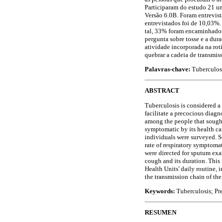
Participaram do estudo 21 un
Versão 6.0B. Foram entrevist
entrevistados foi de 10,03%.
tal, 33% foram encaminhados 
pergunta sobre tosse e a dur
atividade incorporada na rot
quebrar a cadeia de transmis
Palavras-chave:
Tuberculose
ABSTRACT
Tuberculosis is considered a 
facilitate a precocious diagn
among the people that sought 
symptomatic by its health car
individuals were surveyed. S
rate of respiratory symptomat
were directed for sputum exam
cough and its duration. This
Health Units' daily routine, 
the transmission chain of the
Keywords:
Tuberculosis; Pr
RESUMEN