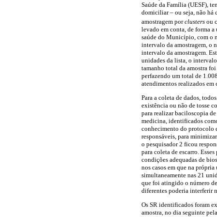
Saúde da Família (UESF), tend
domiciliar – ou seja, não há
amostragem por
clusters
ou 
levado em conta, de forma a u
saúde do Município, com o 
intervalo da amostragem, o n
intervalo da amostragem. Est
unidades da lista, o interva
tamanho total da amostra foi
perfazendo um total de 1.008
atendimentos realizados em c
Para a coleta de dados, tod
existência ou não de tosse c
para realizar baciloscopia d
medicina, identificados com
conhecimento do protocolo d
responsáveis, para minimizar
o pesquisador 2 ficou respo
para coleta de escarro. Esse
condições adequadas de bios
nos casos em que na própria 
simultaneamente nas 21 unid
que foi atingido o número de
diferentes poderia interferir
Os SR identificados foram e
amostra, no dia seguinte pel