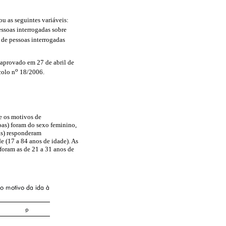
ou as seguintes variáveis:
ssoas interrogadas sobre
de pessoas interrogadas
 aprovado em 27 de abril de
o
colo n
18/2006.
e os motivos de
as) foram do sexo feminino,
oas) responderam
e (17 a 84 anos de idade). As
 foram as de 21 a 31 anos de