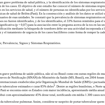
un grave problema de salud pública, y la identificación de los síntomas respiratorio
oz de los casos. El objetivo de este estudio fue conocer el número de síntomas respira
en los servicios de salud, y el número de personas no identificadas por los servici
icas de salud de Belém (Pará). En la construcción y análisis de los datos se utilizó
uarios de esas unidades. Se constató que la prevalencia de síntomas respiratorios e
os no fueron identificados, y de los identificados, el 33% fueron remitidos para e
ignificativa (p = 0,07) para la asociación entre la pregunta acerca de la tos en las u
tificación mediante la búsqueda de tosedores debe ser una actividad incorporada a l
oz y el tratamiento de urgencia de los casos bacilíferos como forma de romper la cad
; Prevalencia; Signos y Síntomas Respiratórios.
um grave problema de saúde pública, não só no Brasil como em outras regiões do 
ravos de Notificação (SINAN) do Ministério da Saúde (MS, Brasil), em 2004 foram 
 internacionais estabelecidas pela Organização Mundial de Saúde (OMS) e pactuadas
5
de tuberculose estimados e curar 85% deles
. Dentre as regiões brasileiras, o Norte
 Pará se encontra entre os Estados com maior incidência, apresentando média anual
tribui com aproximadamente 45% desse total, notificando em média 1.300 casos no
a da tuberculose pulmonar. Assim, considera-se suspeito de portar tuberculose quem