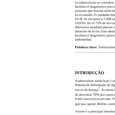
La tuberculosis se considera 
facilitar el diagnóstico prec
personas que buscan atención 
en el estudio 21 unidades bás
6.0 B. Se encuestó a 1.008 us
10,03%. En el 72% de los cas
diferencia estadísticamente s
duración de la tos. Esta iden
facilitar el diagnóstico prec
enfermedad.
Palabras clave:
Tuberculosis
INTRODUÇÃO
A tuberculose ainda hoje é 
Sistema de Informação de Ag
7
novos da doença
. As metas
de descobrir 70% dos casos 
6 mil casos novos por ano. O
que sua capital, Belém, con
A tosse é o principal sintom