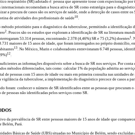
ático respiratório (SR) adotado é: pessoa que apresente tosse com expectoração por
s internacionais recomendam a busca ativa de SR como estratégia para o diagnóstic
nizar a procura de casos são os serviços de saúde, onde a detecção de casos entre os
10
otina de atividades dos profissionais de saúde
.
 método prioritário para o diagnóstico da tuberculose, permitindo a identificação d
2
ero
. Poucos são os estudos que exploram a identificação de SR na literatura mund
1
interrogaram 53.314 pessoas, encontrando 2.378 (4,46%) SR e 75 (3,2%) doentes
. 
3.731 maiores de 15 anos de idade, que foram interrogados no próprio domicílio, e
13
abitantes
. No México, Marin e colaboradores entrevistaram 6.748 pessoas, identi
12
6,9%)
.
suficientes as informações disponíveis sobre a busca de SR nos serviços. Por conta d
ados métodos diferenciados, tais como: calcular 1% da população adstrita ao servi
tal de pessoas com 15 anos de idade ou mais em primeira consulta nas unidades de
va vigilância da tuberculose, a implementação do diagnóstico precoce de casos a par
udo foram: conhecer o número de SR identificados entre as pessoas que procuram o
 de pessoas não identificadas pelos serviços como SR.
ODOS
tivo da prevalência de SR entre pessoas maiores de 15 anos de idade que comparece
e Belém, Pará.
nidades Básicas de Saúde (UBS) situadas no Município de Belém, sendo excluídas 