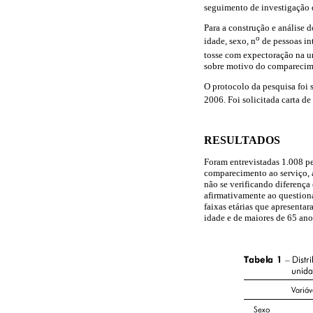
seguimento de investigação 
Para a construção e análise 
o
idade, sexo, n
de pessoas int
tosse com expectoração na u
sobre motivo do comparecim
O protocolo da pesquisa foi
2006. Foi solicitada carta d
RESULTADOS
Foram entrevistadas 1.008 pe
comparecimento ao serviço, 
não se verificando diferença
afirmativamente ao questiona
faixas etárias que apresentar
idade e de maiores de 65 ano