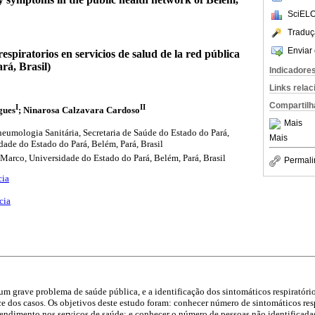
SciELO
Traduç
Enviar 
espiratorios en servicios de salud de la red pública
rá, Brasil)
Indicadore
Links rela
Compartilh
I
II
gues
; Ninarosa Calzavara Cardoso
Mais
umologia Sanitária, Secretaria de Saúde do Estado do Pará,
Mais
idade do Estado do Pará, Belém, Pará, Brasil
Marco, Universidade do Estado do Pará, Belém, Pará, Brasil
Permali
cia
cia
um grave problema de saúde pública, e a identificação dos sintomáticos respiratóri
ce dos casos. Os objetivos deste estudo foram: conhecer número de sintomáticos resp
endimento nos serviços de saúde; e conhecer o número de pessoas não identificadas