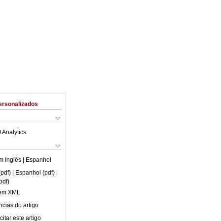
ersonalizados
 Analytics
em
Inglês
| Espanhol
(pdf)
| Espanhol (pdf)
|
pdf)
 em XML
cias do artigo
itar este artigo