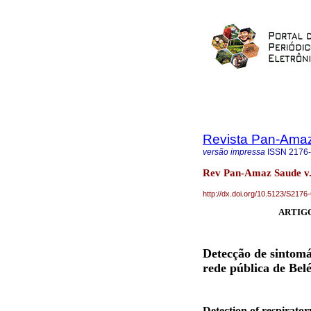
Revista Pan-Ama
versão impressa
ISSN
2176
Rev Pan-Amaz Saude v.
http://dx.doi.org/10.5123/S21
ARTIGO
Detecção de sintomá
rede pública de Bel
Detection of respirato