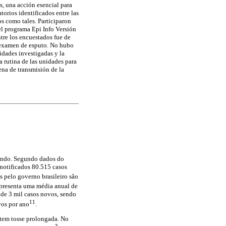
s, una acción esencial para
torios identificados entre las
os como tales. Participaron
 el programa Epi Info Versión
ntre los encuestados fue de
l examen de esputo. No hubo
nidades investigadas y la
a rutina de las unidades para
ena de transmisión de la
mundo. Segundo dados do
notificados 80.515 casos
 pelo governo brasileiro são
 apresenta uma média anual de
 de 3 mil casos novos, sendo
11
vos por ano
.
 tem tosse prolongada. No
3