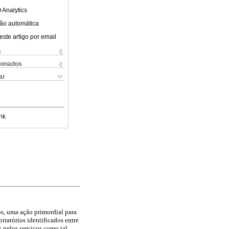
 Analytics
ão automática
este artigo por email
s
cionados
ar
nk
os, uma ação primordial para
iratórios identificados entre
 pelos serviços como tal.