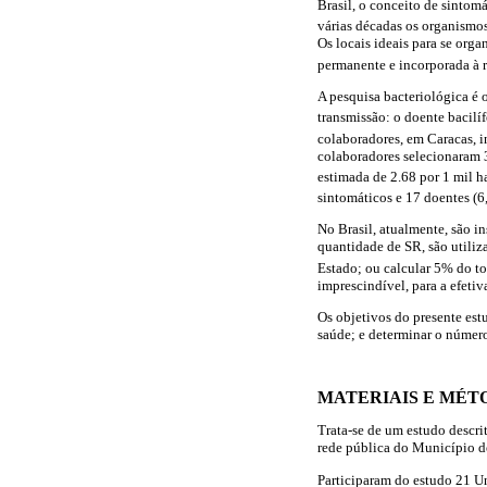
Brasil, o conceito de sintom
várias décadas os organismo
Os locais ideais para se orga
permanente e incorporada à r
A pesquisa bacteriológica é o
transmissão: o doente bacilíf
colaboradores, em Caracas, 
colaboradores selecionaram 
estimada de 2.68 por 1 mil h
sintomáticos e 17 doentes (
No Brasil, atualmente, são in
quantidade de SR, são utiliz
Estado; ou calcular 5% do to
imprescindível, para a efeti
Os objetivos do presente est
saúde; e determinar o número
MATERIAIS E MÉT
Trata-se de um estudo descri
rede pública do Município d
Participaram do estudo 21 U