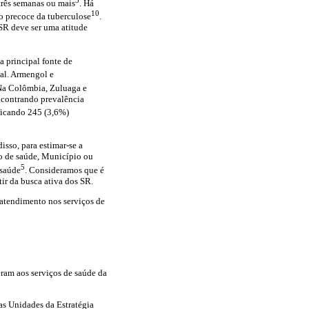
 três semanas ou mais
. Há
10
o precoce da tuberculose
.
 SR deve ser uma atitude
a principal fonte de
ial. Armengol e
Na Colômbia, Zuluaga e
ncontrando prevalência
ficando 245 (3,6%)
isso, para estimar-se a
ço de saúde, Município ou
5
 saúde
. Consideramos que é
tir da busca ativa dos SR.
 atendimento nos serviços de
ram aos serviços de saúde da
as Unidades da Estratégia