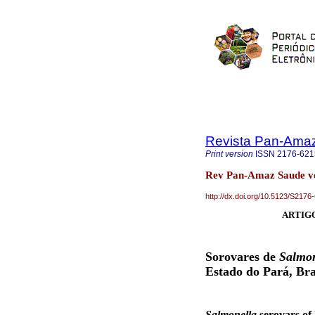
Revista Pan-Ama
Print version
ISSN
2176-621
Rev Pan-Amaz Saude vo
http://dx.doi.org/10.5123/S21
ARTIGO
Sorovares de
Salmon
Estado do Pará, Bra
Salmonella
serovars of 