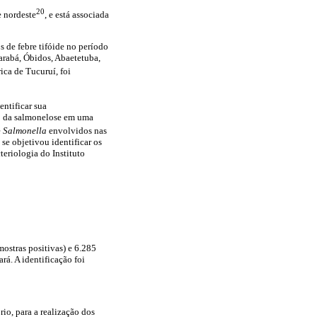
20
e nordeste
, e está associada
s de febre tifóide no período
arabá, Óbidos, Abaetetuba,
ica de Tucuruí, foi
ntificar sua
co da salmonelose em uma
e
Salmonella
envolvidos nas
e objetivou identificar os
eriologia do Instituto
ostras positivas) e 6.285
rá. A identificação foi
io, para a realização dos