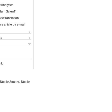
 Analytics
ulum ScienTI
ic translation
is article by e-mail
ks
nk
Rio de Janeiro, Rio de