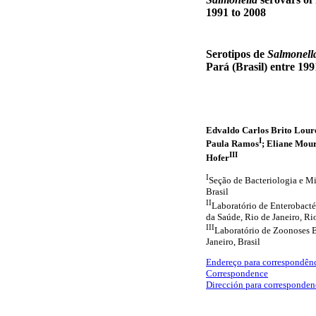
1991 to 2008
Serotipos de
Salmonell
Pará (Brasil) entre 199
Edvaldo Carlos Brito Lour
I
Paula Ramos
; Eliane Mour
III
Hofer
I
Seção de Bacteriologia e M
Brasil
II
Laboratório de Enterobacté
da Saúde, Rio de Janeiro, Rio
III
Laboratório de Zoonoses B
Janeiro, Brasil
Endereço para correspondên
Correspondence
Dirección para corresponden