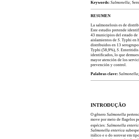
Keywords:
Salmonella
; Ser
RESUMEN
La salmonelosis es de distrib
Este estudio pretende identif
43 municipios del estado de 
aislamientos de
S
. Typhi en 
distribuidos en 13 serogrupo
Typhi (58,9%),
S
. Enteritidi
identificados, lo que demuest
mayor atención de los servici
prevención y control.
Palabras clave:
Salmonella
INTRODUÇÃO
O gênero
Salmonella
pertenc
move por meio de flagelos pe
espécies:
Salmonella
enteri
Salmonella
enterica
subespe
itálico e o do sorovar em ti