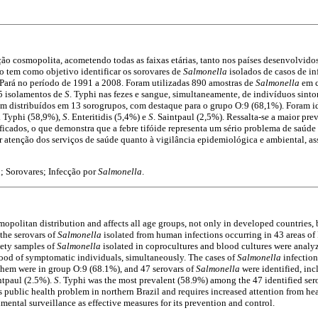
ção cosmopolita, acometendo todas as faixas etárias, tanto nos países desenvolvid
o tem como objetivo identificar os sorovares de
Salmonella
isolados de casos de i
Pará no período de 1991 a 2008. Foram utilizadas 890 amostras de
Salmonella
em c
55 isolamentos de
S
. Typhi nas fezes e sangue, simultaneamente, de indivíduos sinto
m distribuídos em 13 sorogrupos, com destaque para o grupo O:9 (68,1%). Foram id
. Typhi (58,9%),
S
. Enteritidis (5,4%) e
S
. Saintpaul (2,5%). Ressalta-se a maior pre
ificados, o que demonstra que a febre tifóide representa um sério problema de saúd
or atenção dos serviços de saúde quanto à vigilância epidemiológica e ambiental, 
a
; Sorovares; Infecção por
Salmonella
.
mopolitan distribution and affects all age groups, not only in developed countries, 
 the serovars of
Salmonella
isolated from human infections occurring in 43 areas of 
ety samples of
Salmonella
isolated in coprocultures and blood cultures were analyz
lood of symptomatic individuals, simultaneously. The cases of
Salmonella
infection
them were in group O:9 (68.1%), and 47 serovars of
Salmonella
were identified, in
intpaul (2.5%).
S
. Typhi was the most prevalent (58.9%) among the 47 identified ser
us public health problem in northern Brazil and requires increased attention from he
ental surveillance as effective measures for its prevention and control.