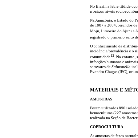
No Brasil, a febre tifóide o
a baixos níveis socioeconôm
Na Amazônia, o Estado do Par
de 1987 a 2004, oriundos de
Moju, Limoeiro do Ajuru e A
registrado o primeiro surto 
O conhecimento da distribui
incidência/prevalência e o 
12
comunidade
. No entanto, 
infecções humanas e animais 
sorovares de
Salmonella
isol
Evandro Chagas (IEC), oriun
MATERIAIS E MÉT
AMOSTRAS
Foram utilizados 890 isolad
hemoculturas (227 amostras p
realizada na Seção de Bacter
COPROCULTURA
As amostras de fezes natural