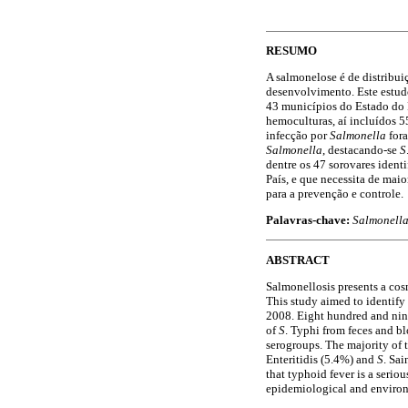
RESUMO
A salmonelose é de distribui
desenvolvimento. Este estud
43 municípios do Estado do 
hemoculturas, aí incluídos 
infecção por
Salmonella
fora
Salmonella
, destacando-se
S
dentre os 47 sorovares ident
País, e que necessita de mai
para a prevenção e controle.
Palavras-chave:
Salmonell
ABSTRACT
Salmonellosis presents a cos
This study aimed to identify
2008. Eight hundred and nin
of
S
. Typhi from feces and b
serogroups. The majority of 
Enteritidis (5.4%) and
S
. Sa
that typhoid fever is a serio
epidemiological and environm