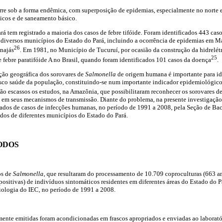
corre sob a forma endêmica, com superposição de epidemias, especialmente no norte 
icos e de saneamento básico.
á tem registrado a maioria dos casos de febre tifóide. Foram identificados 443 caso
 diversos municípios do Estado do Pará, incluindo a ocorrência de epidemias em M
26
najás
. Em 1981, no Município de Tucuruí, por ocasião da construção da hidrelétr
25
de febre paratifóide A no Brasil, quando foram identificados 101 casos da doença
.
ção geográfica dos sorovares de
Salmonella
de origem humana é importante para ide
risco saúde da população, constituindo-se num importante indicador epidemiológi
são escassos os estudos, na Amazônia, que possibilitaram reconhecer os sorovares d
em seus mecanismos de transmissão. Diante do problema, na presente investigação s
ados de casos de infecções humanas, no período de 1991 a 2008, pela Seção de Bact
dos de diferentes municípios do Estado do Pará.
ODOS
os de
Salmonella
, que resultaram do processamento de 10.709 coproculturas (663 am
ositivas) de indivíduos sintomáticos residentes em diferentes áreas do Estado do Pa
iologia do IEC, no período de 1991 a 2008.
mente emitidas foram acondicionadas em frascos apropriados e enviadas ao laboratór