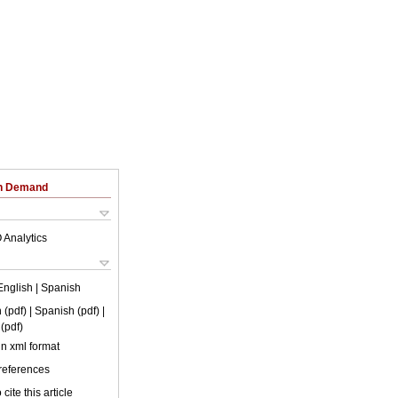
on Demand
 Analytics
English
| Spanish
 (pdf)
| Spanish (pdf)
|
(pdf)
 in xml format
 references
cite this article