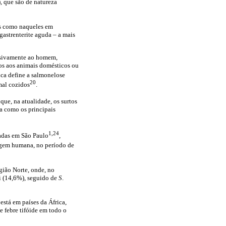
), que são de natureza
os como naqueles em
gastrenterite aguda – a mais
usivamente ao homem,
dos aos animais domésticos ou
tica define a salmonelose
20
mal cozidos
.
 que, na atualidade, os surtos
nha como os principais
1,24
tradas em São Paulo
,
gem humana, no período de
gião Norte, onde, no
i (14,6%), seguido de
S
.
está em países da África,
e febre tifóide em todo o