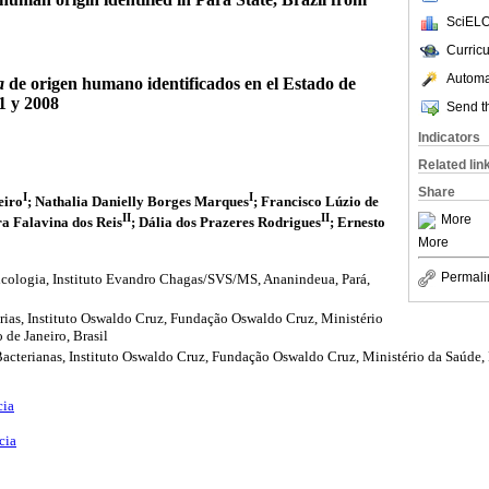
SciELO
Curric
Automat
a
de origen humano identificados en el Estado de
1 y 2008
Send th
Indicators
Related lin
Share
I
I
eiro
; Nathalia Danielly Borges Marques
; Francisco Lúzio de
II
II
More
a Falavina dos Reis
; Dália dos Prazeres Rodrigues
; Ernesto
More
Permali
icologia, Instituto Evandro Chagas/SVS/MS, Ananindeua, Pará,
rias, Instituto Oswaldo Cruz, Fundação Oswaldo Cruz, Ministério
 de Janeiro, Brasil
acterianas, Instituto Oswaldo Cruz, Fundação Oswaldo Cruz, Ministério da Saúde, 
cia
cia