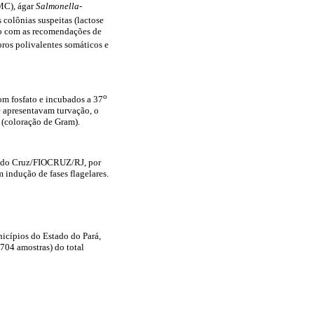
MC), ágar
Salmonella-
 colônias suspeitas (lactose
rdo com as recomendações de
oros polivalentes somáticos e
o
om fosfato e incubados a 37
e apresentavam turvação, o
 (coloração de Gram).
waldo Cruz/FIOCRUZ/RJ, por
 indução de fases flagelares.
icípios do Estado do Pará,
704 amostras) do total