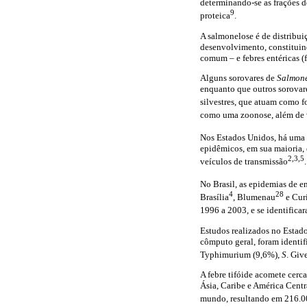
determinando-se as frações do
9
proteica
.
A salmonelose é de distribui
desenvolvimento, constituind
comum – e febres entéricas (fe
Alguns sorovares de
Salmone
enquanto que outros sorovar
silvestres, que atuam como 
como uma zoonose, além de v
Nos Estados Unidos, há uma 
epidêmicos, em sua maioria, 
2,3,5
veículos de transmissão
.
No Brasil, as epidemias de e
4
28
Brasília
, Blumenau
e Cur
1996 a 2003, e se identifica
Estudos realizados no Estado
cômputo geral, foram identi
Typhimurium (9,6%),
S
. Giv
A febre tifóide acomete cerc
Ásia, Caribe e América Centr
mundo, resultando em 216.00