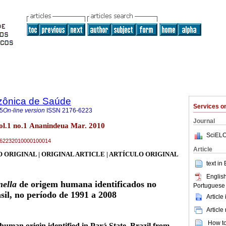
zônica de Saúde
Services 
5
On-line version
ISSN
2176-6223
Journal
l.1 no.1 Ananindeua Mar. 2010
SciELO
76-62232010000100014
Article
 ORIGINAL | ORIGINAL ARTICLE | ARTÍCULO ORIGINAL
text in
English
ella
de origem humana identificados no
Portuguese 
sil, no período de 1991 a 2008
Article
Article
How to 
human origin identified in Pará State, Brazil from