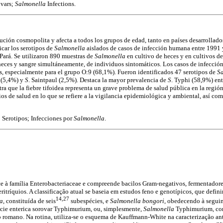
ovars;
Salmonella
Infections.
ución cosmopolita y afecta a todos los grupos de edad, tanto en países desarrollado
icar los serotipos de
Salmonella
aislados de casos de infección humana entre 1991 
Pará. Se utilizaron 890 muestras de
Salmonella
en cultivo de heces y en cultivos d
heces y sangre simultáneamente, de individuos sintomáticos. Los casos de infecció
s, especialmente para el grupo O:9 (68,1%). Fueron identificados 47 serotipos de
S
s (5,4%) y
S
. Saintpaul (2,5%). Destaca la mayor prevalencia de
S
. Typhi (58,9%) ent
ra que la fiebre tifoidea representa un grave problema de salud pública en la región
os de salud en lo que se refiere a la vigilancia epidemiológica y ambiental, así co
; Serotipos; Infecciones por
Salmonella
.
e à família Enterobacteriaceae e compreende bacilos Gram-negativos, fermentadores
ritríquios. A classificação atual se baseia em estudos feno e genotípicos, que defi
14,27
ca
, constituída de seis
subespécies, e
Salmonella
bongori
, obedecendo à seguin
cie enterica sorovar Typhimurium, ou, simplesmente,
Salmonella
Typhimurium, co
po romano. Na rotina, utiliza-se o esquema de Kauffmann-White na caracterização a