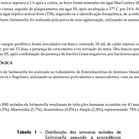
nunca superior a 2 h após a coleta, as fezes foram semeadas em ágar MacConkey (
o
to cistina, seguido de plaqueamento em ágar SS, após incubação a 37
C por 24 h. As
 ágar tríplice-acúcar-ferro (TSI), seguindo-se a identificação bioquímica, de aco
gênero
Salmonella
foi realizada pela prova de soro-aglutinação, utilizando-se antiss
 sangue periférico foram inoculados em frasco contendo 50 mL de caldo triptose c
, por até 15 dias, a presença de crescimento e/ou turvação do meio. Dos frascos qu
ar SS, após confirmação da presença de bacilos Gram-negativos, por bacterioscopia
ÓGICA
es de
Salmonella
foi realizada no Laboratório de Enterobactérias do Instituto Os
icos e flagelares, utilizando-se antissoros polivalentes e monovalentes, com ou sem
os 890 isolados de
Salmonella
resultaram de infecções humanas ocorridas em 43 mun
,5%), Abaetetuba (5,7%), Ananindeua (4,9%) e Anajás (2,9%), representando 79% (