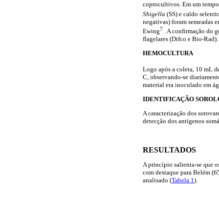
coprocultivos. Em um tempo 
Shigella
(SS) e caldo seleni
negativas) foram semeadas em
7
Ewing
. A confirmação do 
flagelares (Difco e Bio-Rad).
HEMOCULTURA
Logo após a coleta, 10 mL de
C, observando-se diariamente
material era inoculado em ág
IDENTIFICAÇÃO SOROL
A caracterização dos sorovar
detecção dos antígenos somát
RESULTADOS
A princípio salienta-se que 
com destaque para Belém (65
analisado (
Tabela 1
).