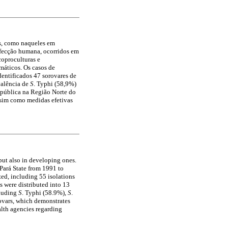
os, como naqueles em
nfecção humana, ocorridos em
oproculturas e
máticos. Os casos de
entificados 47 sorovares de
valência de
S
. Typhi (58,9%)
e pública na Região Norte do
assim como medidas efetivas
but also in developing ones.
Pará State from 1991 to
ed, including 55 isolations
s were distributed into 13
cluding
S
. Typhi (58.9%),
S
.
ovars, which demonstrates
alth agencies regarding