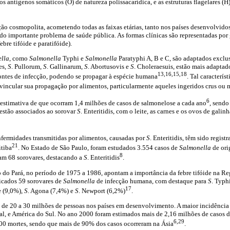
s antígenos somáticos (O) de natureza polissacarídica, e as estruturas flagelares (H
ção cosmopolita, acometendo todas as faixas etárias, tanto nos países desenvolvid
o importante problema de saúde pública. As formas clínicas são representadas por 
bre tifóide e paratifóide).
lla
, como
Salmonella
Typhi e
Salmonella
Paratyphi A, B e C, são adaptados excl
es,
S
. Pullorum,
S
. Gallinarum,
S
. Abortusovis e
S
. Choleraesuis, estão mais adapta
13,16,15,18
fontes de infecção, podendo se propagar à espécie humana
. Tal caracterís
incular sua propagação por alimentos, particularmente aqueles ingeridos crus ou 
6
estimativa de que ocorram 1,4 milhões de casos de salmonelose a cada ano
, sendo
estão associados ao sorovar
S
. Enteritidis, com o leite, as carnes e os ovos de gali
nfermidades transmitidas por alimentos, causadas por
S
. Enteritidis, têm sido regis
21
itiba
. No Estado de São Paulo, foram estudados 3.554 casos de
Salmonella
de ori
8
ram 68 sorovares, destacando a
S
. Enteritidis
.
 do Pará, no período de 1975 a 1986, apontam a importância da febre tifóide na Re
ficados 59 sorovares de
Salmonella
de infecção humana, com destaque para
S
. Typh
17
e (9,0%),
S
. Agona (7,4%) e
S
. Newport (6,2%)
.
a de 20 a 30 milhões de pessoas nos países em desenvolvimento. A maior incidência 
al, e América do Sul. No ano 2000 foram estimados mais de 2,16 milhões de casos d
6,29
0 mortes, sendo que mais de 90% dos casos ocorreram na Ásia
.