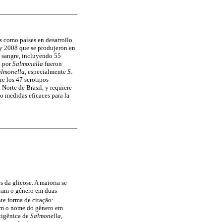
s como países en desarrollo.
y 2008 que se produjeron en
e sangre, incluyendo 55
n por
Salmonella
fueron
almonella
, especialmente
S
.
re los 47 serotipos
 Norte de Brasil, y requiere
mo medidas eficaces para la
 da glicose. A maioria se
niram o gênero em duas
te forma de citação:
m o nome do gênero em
ntigênica de
Salmonella
,