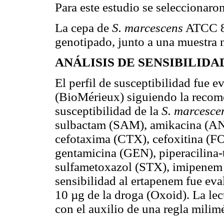
Para este estudio se seleccionaro
La cepa de
S. marcescens
ATCC 81
genotipado, junto a una muestra n
ANÁLISIS DE SENSIBILIDA
El perfil de susceptibilidad fue
(BioMérieux) siguiendo la recome
susceptibilidad de la
S. marcesce
sulbactam (SAM), amikacina (AN
cefotaxima (CTX), cefoxitina (FO
gentamicina (GEN), piperacilina-
sulfametoxazol (STX), imipene
sensibilidad al ertapenem fue ev
10 µg de la droga (Oxoid). La lec
con el auxilio de una regla milimé