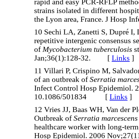
rapid and easy PCR-RFLP metho
strains isolated in different hosp
the Lyon area, France. J Hosp In
10 Sechi LA, Zanetti S, Dupré I,
repetitive intergenic consensus s
of
Mycobacterium tuberculosis
s
Jan;36(1):128-32.
[
Links
]
11 Villari P, Crispino M, Salvad
of an outbreak of
Serratia
marce
Infect Control Hosp Epidemiol. 
10.1086/501834
[
Links
]
12 Vries JJ, Baas WH, Van der Pl
Outbreak of
Serratia marcescens
healthcare worker with long-term 
Hosp Epidemiol. 2006 Nov;27(1