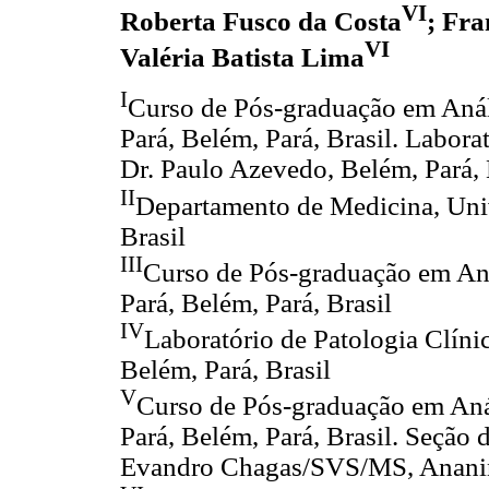
VI
Roberta Fusco da Costa
; Fr
VI
Valéria Batista Lima
I
Curso de Pós-graduação em Análi
Pará, Belém, Pará, Brasil. Labora
Dr. Paulo Azevedo, Belém, Pará, 
II
Departamento de Medicina, Univ
Brasil
III
Curso de Pós-graduação em Anál
Pará, Belém, Pará, Brasil
IV
Laboratório de Patologia Clíni
Belém, Pará, Brasil
V
Curso de Pós-graduação em Anál
Pará, Belém, Pará, Brasil. Seção 
Evandro Chagas/SVS/MS, Ananind