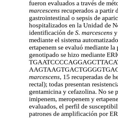
fueron evaluados a través de mét
marcescens
recuperados a partir 
gastrointestinal o sepsis de apari
hospitalizados en la Unidad de 
identificación de
S. marcescens
y
mediante el sistema automatizado 
ertapenem se evaluó mediante la 
genotipado se hizo mediante ERI
TGAATCCCCAGGAGCTTACAT-3'
AAGTAAGTGACTGGGGTGAGCG-3'
marcescens
, 15 recuperadas de 
rectal); todas presentan resistenc
gentamicina y cefazolina. No se pr
imipenem, meropenem y ertapenem
evaluados, el perfil de susceptibi
patrones de amplificación por E