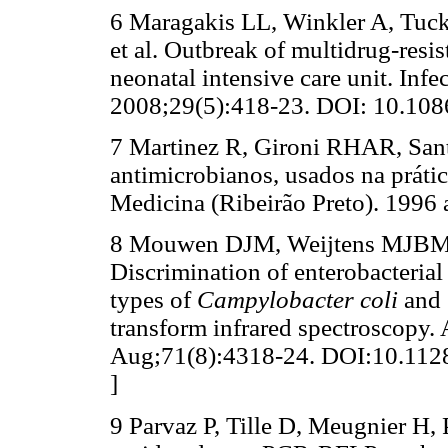
6 Maragakis LL, Winkler A, Tuc
et al. Outbreak of multidrug-resi
neonatal intensive care unit. Inf
2008;29(5):418-23.
DOI: 10.1
7 Martinez R, Gironi RHAR, Sant
antimicrobianos, usados na prátic
Medicina (Ribeirão Preto). 1996 
8 Mouwen DJM, Weijtens MJBM, C
Discrimination of enterobacterial
types of
Campylobacter coli
and
transform infrared spectroscopy.
Aug;71(8):4318-24.
DOI:10.11
]
9 Parvaz P, Tille D, Meugnier H, P