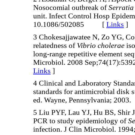
Nosocomial outbreak of
Serratia
unit. Infect Control Hosp Epide
10.1086/502085 [
Links
]
3 Chokesajjawatee N, Zo YG, Col
relatedness of
Vibrio cholerae
is
long-range repetitive element s
Microbiol. 2008 Sep;74(17):53
Links
]
4 Clinical and Laboratory Standa
standards for antimicrobial disk s
ed. Wayne, Pennsylvania; 2003.
5 Liu PYF, Lau YJ, Hu BS, Shir 
PCR to study epidemiology of
Se
infection. J Clin Microbiol. 1994