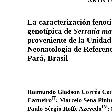
ARTÍCU
La caracterización fenotí
genotípica de
Serratia ma
proveniente de la Unidad
Neonatología de Referenc
Pará, Brasil
Raimundo Gladson Corrêa Ca
II
Carneiro
; Marcelo Sena Pinh
IV
Paulo Sérgio Roffe Azevedo
;