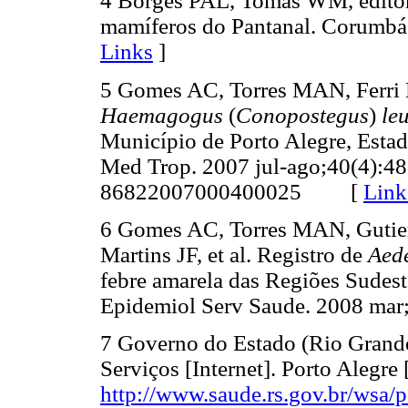
4 Borges PAL, Tomás WM, editores
mamíferos do Pantanal. Corumbá:
Links
]
5 Gomes AC, Torres MAN, Ferri 
Haemagogus
(
Conopostegus
)
le
Município de Porto Alegre, Esta
Med Trop. 2007 jul-ago;40(4):4
86822007000400025
[
Link
6 Gomes AC, Torres MAN, Guti
Martins JF, et al. Registro de
Aed
febre amarela das Regiões Sudeste
Epidemiol Serv Saude. 2008 mar;
7 Governo do Estado (Rio Grande
Serviços [Internet]. Porto Alegre
http://www.saude.rs.gov.br/wsa/p