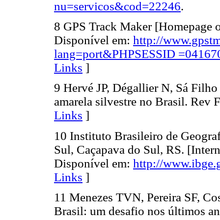
nu=servicos&cod=22246
.
8 GPS Track Maker [Homepage on 
Disponível em:
http://www.gpst
lang=port&PHPSESSID =041670
Links
]
9 Hervé JP, Dégallier N, Sá Filh
amarela silvestre no Brasil. Rev
Links
]
10 Instituto Brasileiro de Geogra
Sul, Caçapava do Sul, RS. [Intern
Disponível em:
http://www.ibge.
Links
]
11 Menezes TVN, Pereira SF, Cos
Brasil: um desafio nos últimos a