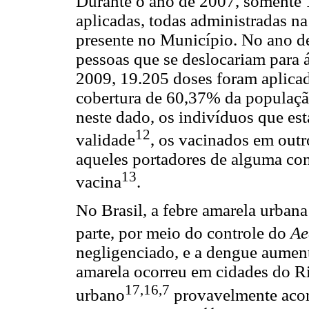
Durante o ano de 2007, somente 1
aplicadas, todas administradas 
presente no Município. No ano d
pessoas que se deslocariam para á
2009, 19.205 doses foram aplicad
cobertura de 60,37% da populaçã
neste dado, os indivíduos que es
12
validade
, os vacinados em outr
aqueles portadores de alguma con
13
vacina
.
No Brasil, a febre amarela urbana
parte, por meio do controle do
Ae
negligenciado, e a dengue aument
amarela ocorreu em cidades do R
17,16,7
urbano
provavelmente acom