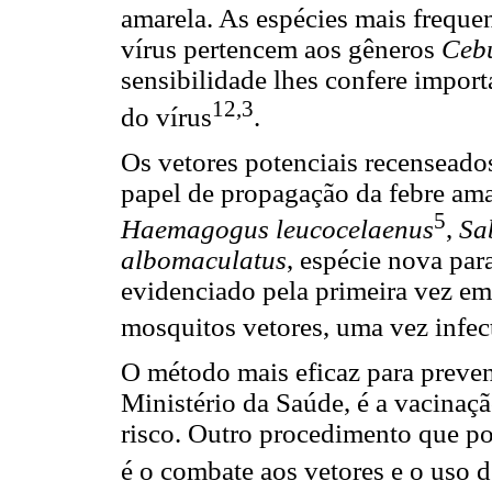
amarela. As espécies mais freque
vírus pertencem aos gêneros
Ceb
sensibilidade lhes confere import
12,3
do vírus
.
Os vetores potenciais recenseado
papel de propagação da febre ama
5
Haemagogus
leucocelaenus
,
Sa
albomaculatus
, espécie nova para
evidenciado pela primeira vez e
mosquitos vetores, uma vez infect
O método mais eficaz para preven
Ministério da Saúde, é a vacina
risco. Outro procedimento que po
é o combate aos vetores e o uso d