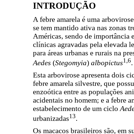
INTRODUÇÃO
A febre amarela é uma arbovirose
se tem mantido ativa nas zonas tr
Américas, sendo de importância 
clínicas agravadas pela elevada l
para áreas urbanas e rurais na pr
1,6
Aedes
(
Stegomyia
)
albopictus
.
Esta arbovirose apresenta dois ci
febre amarela silvestre, que poss
enzoótica entre as populações an
acidentais no homem; e a febre a
estabelecimento de um ciclo
Aede
13
urbanizadas
.
Os macacos brasileiros são, em su