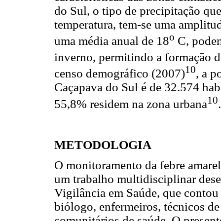
do Sul, o tipo de precipitação que
temperatura, tem-se uma amplitud
o
uma média anual de 18
C, poden
inverno, permitindo a formação d
10
censo demográfico (2007)
, a 
Caçapava do Sul é de 32.574 hab
10
55,8% residem na zona urbana
.
METODOLOGIA
O monitoramento da febre amarel
um trabalho multidisciplinar de
Vigilância em Saúde, que contou 
biólogo, enfermeiros, técnicos d
comunitários de saúde. O presente