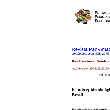
Revista Pan-Ama
versão impressa
ISSN
2176
Rev Pan-Amaz Saude v.
http://dx.doi.org/10.5123/S21
ARTIGO
Estudo epidemiológi
Brasil
Epidemiological study o