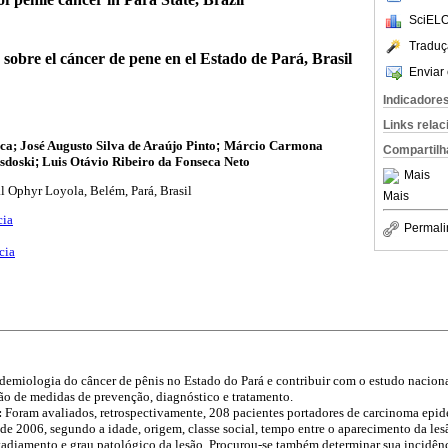
SciELO
Traduç
sobre el cáncer de pene en el Estado de Pará, Brasil
Enviar 
Indicadore
Links rela
ca; José Augusto Silva de Araújo Pinto
;
Márcio Carmona
Compartilh
sdoski
;
Luis Otávio Ribeiro da Fonseca Neto
Mais
l Ophyr Loyola, Belém, Pará, Brasil
Mais
cia
Permali
cia
idemiologia do câncer de pênis no Estado do Pará e contribuir com o estudo naciona
ção de medidas de prevenção, diagnóstico e tratamento.
:
Foram avaliados, retrospectivamente, 208 pacientes portadores de carcinoma epid
de 2006, segundo a idade, origem, classe social, tempo entre o aparecimento da lesã
tadiamento e grau patológico da lesão. Procurou-se também determinar sua incidênci