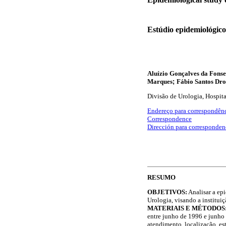
Estúdio epidemiológico 
Aluízio Gonçalves da Fonse
Marques
;
Fábio Santos Dro
Divisão de Urologia, Hospita
Endereço para correspondên
Correspondence
Dirección para corresponden
RESUMO
OBJETIVOS:
Analisar a ep
Urologia, visando a institui
MATERIAIS E MÉTODOS
entre junho de 1996 e junho 
atendimento, localização, es