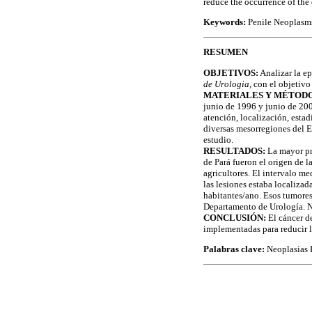
reduce the occurrence of the
Keywords:
Penile Neoplasms
RESUMEN
OBJETIVOS:
Analizar la ep
de Urologia,
con el objetivo
MATERIALES Y MÉTODO
junio de 1996 y junio de 2006
atención, localización, estad
diversas mesorregiones del E
estudio.
RESULTADOS:
La mayor pre
de Pará fueron el origen de 
agricultores. El intervalo m
las lesiones estaba localizad
habitantes/ano. Esos tumores
Departamento de Urología. N
CONCLUSIÓN:
El cáncer de
implementadas para reducir l
Palabras clave:
Neoplasias 