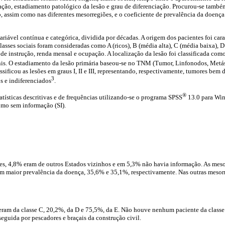
ção, estadiamento patológico da lesão e grau de diferenciação. Procurou-se também
o, assim como nas diferentes mesorregiões, e o coeficiente de prevalência da doença
ariável contínua e categórica, dividida por décadas. A origem dos pacientes foi car
asses sociais foram consideradas como A (ricos), B (média alta), C (média baixa), D
 de instrução, renda mensal e ocupação. A localização da lesão foi classificada com
ênis. O estadiamento da lesão primária baseou-se no TNM (Tumor, Linfonodos, Metá
ssificou as lesões em graus I, II e III, representando, respectivamente, tumores bem 
3
 e indiferenciados
.
®
atísticas descritivas e de frequências utilizando-se o programa SPSS
13.0 para Win
omo sem informação (SI).
es, 4,8% eram de outros Estados vizinhos e em 5,3% não havia informação. As meso
am maior prevalência da doença, 35,6% e 35,1%, respectivamente. Nas outras mesorr
eram da classe C, 20,2%, da D e 75,5%, da E. Não houve nenhum paciente da classe
 seguida por pescadores e braçais da construção civil.