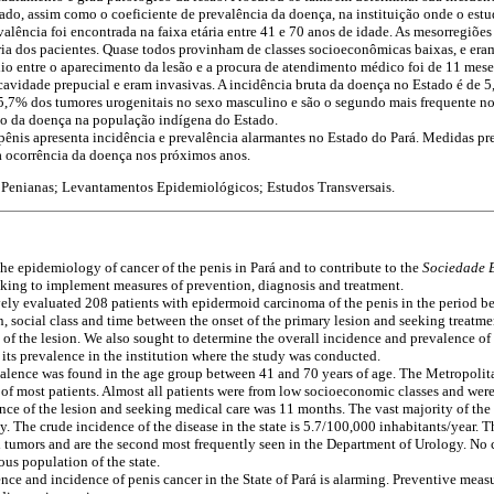
ado, assim como o coeficiente de prevalência da doença, na instituição onde o estud
alência foi encontrada na faixa etária entre 41 e 70 anos de idade. As mesorregiõe
ia dos pacientes. Quase todos provinham de classes socioeconômicas baixas, e era
dio entre o aparecimento da lesão e a procura de atendimento médico foi de 11 mese
 cavidade prepucial e eram invasivas. A incidência bruta da doença no Estado é de 
5,7% dos tumores urogenitais no sexo masculino e são o segundo mais frequente n
o da doença na população indígena do Estado.
pênis apresenta incidência e prevalência alarmantes no Estado do Pará. Medidas pr
a ocorrência da doença nos próximos anos.
 Penianas; Levantamentos Epidemiológicos; Estudos Transversais.
he epidemiology of cancer of the penis in Pará and to contribute to the
Sociedade B
eking to implement measures of prevention, diagnosis and treatment.
ely evaluated 208 patients with epidermoid carcinoma of the penis in the period 
, social class and time between the onset of the primary lesion and seeking treatmen
of the lesion. We also sought to determine the overall incidence and prevalence of 
 its prevalence in the institution where the study was conducted.
alence was found in the age group between 41 and 70 years of age. The Metropolit
of most patients. Almost all patients were from low socioeconomic classes and wer
nce of the lesion and seeking medical care was 11 months. The vast majority of the
ty. The crude incidence of the disease in the state is 5.7/100,000 inhabitants/year. 
 tumors and are the second most frequently seen in the Department of Urology. No c
us population of the state.
ce and incidence of penis cancer in the State of Pará is alarming. Preventive mea