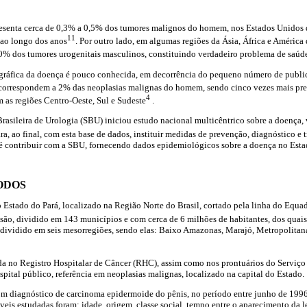
resenta cerca de 0,3% a 0,5% dos tumores malignos do homem, nos Estados Unidos 
11
ao longo dos anos
. Por outro lado, em algumas regiões da Ásia, África e América
20% dos tumores urogenitais masculinos, constituindo verdadeiro problema de saúd
eográfica da doença é pouco conhecida, em decorrência do pequeno número de publi
correspondem a 2% das neoplasias malignas do homem, sendo cinco vezes mais prev
4
as regiões Centro-Oeste, Sul e Sudeste
.
asileira de Urologia (SBU) iniciou estudo nacional multicêntrico sobre a doença, v
ra, ao final, com esta base de dados, instituir medidas de prevenção, diagnóstico e
 é contribuir com a SBU, fornecendo dados epidemiológicos sobre a doença no Esta
ODOS
 Estado do Pará, localizado na Região Norte do Brasil, cortado pela linha do Equa
são, dividido em 143 municípios e com cerca de 6 milhões de habitantes, dos quai
dividido em seis mesorregiões, sendo elas:
Baixo Amazonas, Marajó, Metropolitana
zada no Registro Hospitalar de Câncer (RHC), assim como nos prontuários do Serviç
pital público, referência em neoplasias malignas, localizado na capital do Estado.
om diagnóstico de carcinoma epidermoide do pênis, no período entre junho de 199
veis estudadas foram: idade, origem, classe social, tempo entre o aparecimento da l