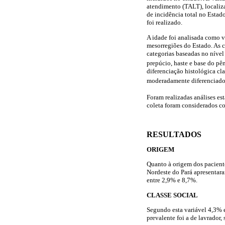
atendimento (TALT), localiza
de incidência total no Estad
foi realizado.
A idade foi analisada como v
mesorregiões do Estado. As cl
categorias baseadas no nível
prepúcio, haste e base do p
diferenciação histológica cla
moderadamente diferenciados
Foram realizadas análises est
coleta foram considerados c
RESULTADOS
ORIGEM
Quanto à origem dos pacient
Nordeste do Pará apresentar
entre 2,9% e 8,7%.
CLASSE SOCIAL
Segundo esta variável 4,3% 
prevalente foi a de lavrador,