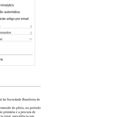
 Analytics
ão automática
este artigo por email
s
cionados
ar
nk
l da Sociedade Brasileira de
ermoide do pênis, no período
o primária e a procura de
a total, prevalência nas