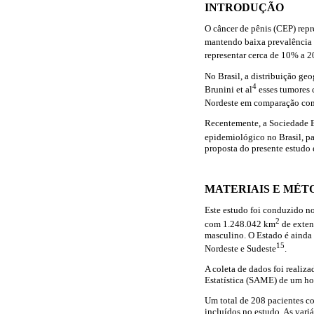
INTRODUÇÃO
O câncer de pênis (CEP) rep
mantendo baixa prevalência 
representar cerca de 10% a 
No Brasil, a distribuição g
4
Brunini et al
esses tumores 
Nordeste em comparação com 
Recentemente, a Sociedade Br
epidemiológico no Brasil, pa
proposta do presente estudo
MATERIAIS E MÉT
Este estudo foi conduzido no
2
com 1.248.042 km
de exten
masculino. O Estado é ainda 
15
Nordeste e Sudeste
.
A coleta de dados foi reali
Estatística (SAME) de um hos
Um total de 208 pacientes c
incluídos no estudo. As variá