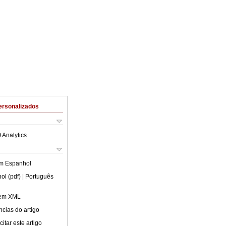
ersonalizados
 Analytics
em
Espanhol
ol (pdf)
| Português
 em XML
cias do artigo
itar este artigo