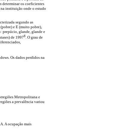
 determinar os coeficientes
 na instituição onde o estudo
acterizada segundo as
 (pobre) e E (muito pobre),
o: prepúcio, glande, glande e
8
stases) de 1997
. O grau de
diferenciados,
dows. Os dados perdidos na
rregiões Metropolitana e
egiões a prevalência variou
 A. A ocupação mais