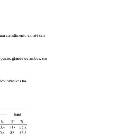
ram atendimento em até seis
repúcio, glande ou ambos, em
ões invasivas na