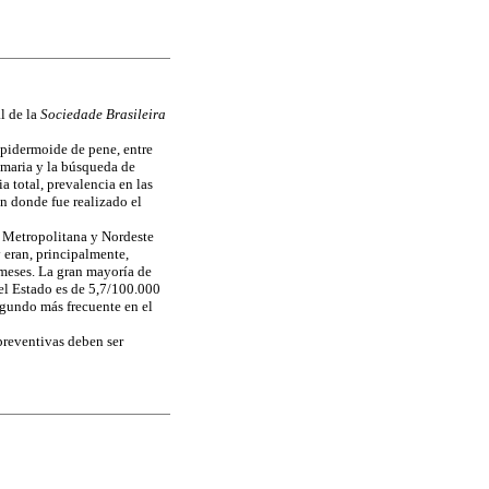
l de la
Sociedade Brasileira
pidermoide de pene, entre
rimaria y la búsqueda de
a total, prevalencia en las
en donde fue realizado el
s Metropolitana y Nordeste
 eran, principalmente,
 meses. La gran mayoría de
 el Estado es de 5,7/100.000
egundo más frecuente en el
preventivas deben ser