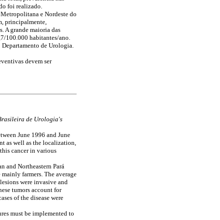
o foi realizado.
s Metropolitana e Nordeste do
m, principalmente,
s. A grande maioria das
5,7/100.000 habitantes/ano.
o Departamento de Urologia.
eventivas devem ser
rasileira de Urologia's
between June 1996 and June
t as well as the localization,
this cancer in various
an and Northeastern Pará
e mainly farmers. The average
 lesions were invasive and
These tumors account for
ases of the disease were
sures must be implemented to