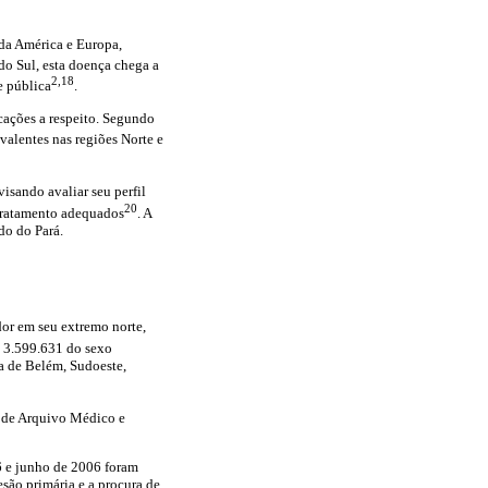
da América e Europa,
 do Sul, esta doença chega a
2,18
e pública
.
cações a respeito. Segundo
alentes nas regiões Norte e
isando avaliar seu perfil
20
 tratamento adequados
. A
do do Pará.
dor em seu extremo norte,
s 3.599.631 do sexo
 de Belém, Sudoeste,
o de Arquivo Médico e
6 e junho de 2006 foram
esão primária e a procura de