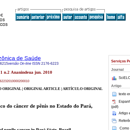
zônica de Saúde
Serviços P
-6215
versão On-line
ISSN
2176-6223
Journal
1 n.2 Ananindeua jun. 2010
SciELO
76-62232010000200010
Artigo
 ORIGINAL | ORIGINAL ARTICLE | ARTÍCULO ORIGINAL
texto 
Espanh
co do câncer de pênis no Estado do Pará,
(pdf)
Artigo
Referên
Como c
f penile cancer in Pará State, Brazil