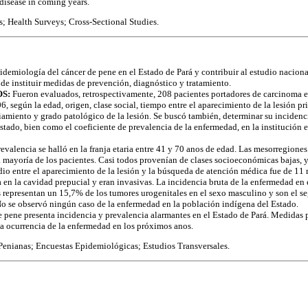
 disease in coming years.
; Health Surveys; Cross-Sectional Studies.
idemiología del cáncer de pene en el Estado de Pará y contribuir al estudio naciona
 de instituir medidas de prevención, diagnóstico y tratamiento.
S:
Fueron evaluados, retrospectivamente, 208 pacientes portadores de carcinoma e
, según la edad, origen, clase social, tiempo entre el aparecimiento de la lesión p
iamiento y grado patológico de la lesión. Se buscó también, determinar su incidenci
stado, bien como el coeficiente de prevalencia de la enfermedad, en la institución 
valencia se halló en la franja etaria entre 41 y 70 anos de edad. Las mesorregione
la mayoría de los pacientes. Casi todos provenían de clases socioeconómicas bajas, y
edio entre el aparecimiento de la lesión y la búsqueda de atención médica fue de 11
a en la cavidad prepucial y eran invasivas. La incidencia bruta de la enfermedad en
 representan un 15,7% de los tumores urogenitales en el sexo masculino y son el s
o se observó ningún caso de la enfermedad en la población indígena del Estado.
 pene presenta incidencia y prevalencia alarmantes en el Estado de Pará. Medidas 
a ocurrencia de la enfermedad en los próximos anos.
Penianas; Encuestas Epidemiológicas; Estudios Transversales.