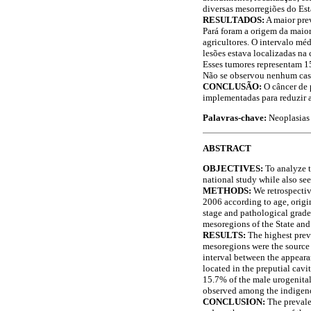
diversas mesorregiões do Est
RESULTADOS:
A maior prev
Pará foram a origem da maior
agricultores. O intervalo mé
lesões estava localizadas na
Esses tumores representam 1
Não se observou nenhum cas
CONCLUSÃO:
O câncer de 
implementadas para reduzir 
Palavras-chave:
Neoplasias
ABSTRACT
OBJECTIVES:
To analyze t
national study while also se
METHODS:
We retrospectiv
2006 according to age, origin
stage and pathological grade 
mesoregions of the State and
RESULTS:
The highest prev
mesoregions were the source 
interval between the appeara
located in the preputial cavi
15.7% of the male urogenital
observed among the indigeno
CONCLUSION:
The prevalen