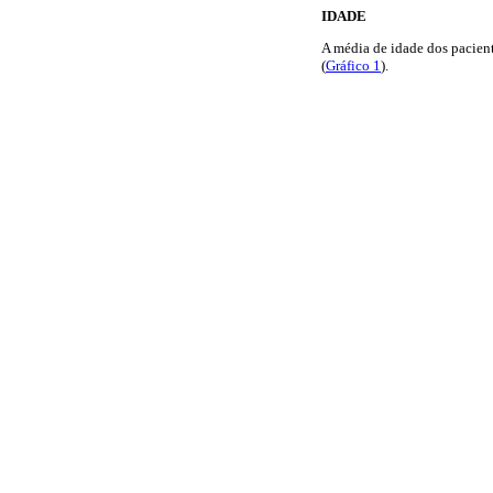
IDADE
A média de idade dos pacient
(
Gráfico 1
).