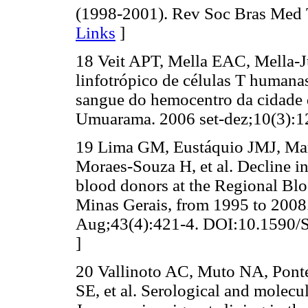
(1998-2001). Rev Soc Bras Med 
Links
]
18 Veit APT, Mella EAC, Mella-J
linfotrópico de células T humana
sangue do hemocentro da cidade
Umuarama. 2006 set-dez;10(3):1
19 Lima GM, Eustáquio JMJ, Mar
Moraes-Souza H, et al. Decline 
blood donors at the Regional Bloo
Minas Gerais, from 1995 to 2008
Aug;43(4):421-4. DOI:10.1590
]
20 Vallinoto AC, Muto NA, Pont
SE, et al. Serological and molec