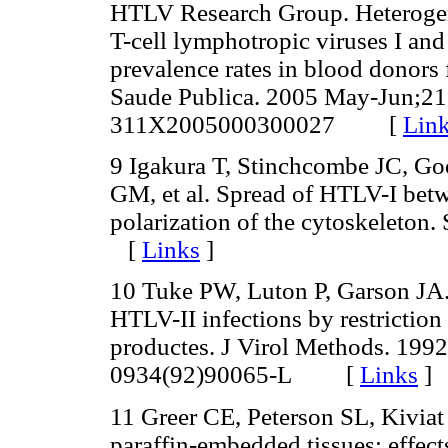
HTLV Research Group. Heterogen
T-cell lymphotropic viruses I and
prevalence rates in blood donors 
Saude Publica. 2005 May-Jun;21
311X2005000300027
[
Lin
9 Igakura T, Stinchcombe JC, Go
GM, et al. Spread of HTLV-I bet
polarization of the cytoskeleton
[
Links
]
10 Tuke PW, Luton P, Garson JA.
HTLV-II infections by restrictio
productes. J Virol Methods. 199
0934(92)90065-L
[
Links
]
11 Greer CE, Peterson SL, Kivi
paraffin-embedded tissues: effect