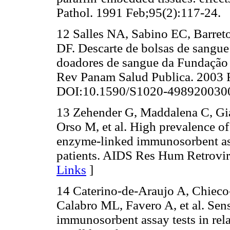
Pathol. 1991 Feb;95(2):117-24.
12 Salles NA, Sabino EC, Barr
DF. Descarte de bolsas de sangue
doadores de sangue da Fundação
Rev Panam Salud Publica. 2003 
DOI:10.1590/S1020-498920030
13 Zehender G, Maddalena C, Gia
Orso M, et al. High prevalence of
enzyme-linked immunosorbent ass
patients. AIDS Res Hum Retrovir
Links
]
14 Caterino-de-Araujo A, Chieco
Calabro ML, Favero A, et al. Sen
immunosorbent assay tests in rela