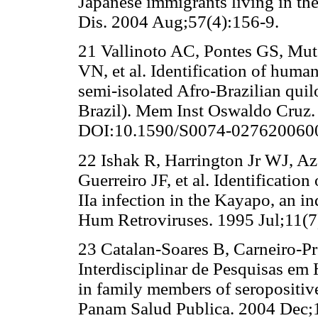
Japanese immigrants living in the
Dis. 2004 Aug;57(4):156-9.
21 Vallinoto AC, Pontes GS, Mu
VN, et al. Identification of human
semi-isolated Afro-Brazilian quil
Brazil). Mem Inst Oswaldo Cruz.
DOI:10.1590/S0074-027620060
22 Ishak R, Harrington Jr WJ, A
Guerreiro JF, et al. Identificatio
IIa infection in the Kayapo, an 
Hum Retroviruses. 1995 Jul;11(7
23 Catalan-Soares B, Carneiro-Pr
Interdisciplinar de Pesquisas e
in family members of seropositiv
Panam Salud Publica. 2004 Dec;