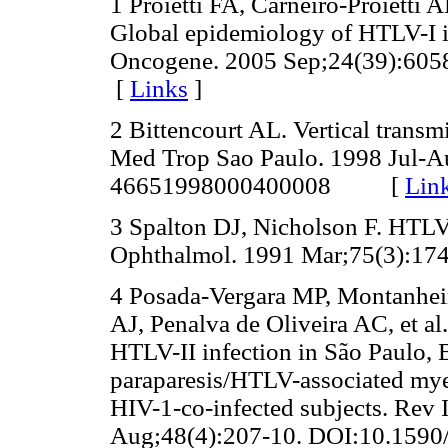
1 Proietti FA, Carneiro-Proietti
Global epidemiology of HTLV-I in
Oncogene. 2005 Sep;24(39):60
[
Links
]
2 Bittencourt AL. Vertical transm
Med Trop Sao Paulo. 1998 Jul-
A
46651998000400008
[
Lin
3 Spalton DJ, Nicholson F. HTLV-
Ophthalmol. 1991 Mar;75(3):174
4 Posada-Vergara MP, Montanhei
AJ, Penalva de Oliveira AC, et al
HTLV-II infection in São Paulo, Br
paraparesis/HTLV-associated my
HIV-1-co-infected subjects. Rev 
Aug;48(4):207-10.
DOI:10.159