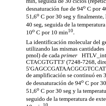
min, seguida de 30 ciclos (repetic
o
desnaturación fue de 94
C por 40
o
51,6
C por 30 seg y finalmente, 
40 seg, seguida de la temperatura
o
10
10
C por 10 min
.
La identificación molecular del g
utilizando las mismas cantidades
pmol) de cada
primer
HTLV_in
CTACGTGTT3' (7248-7268, dire
5'GAGCCGATAACGCGTCCATCG3' (
de amplificación se continuó en 3
o
de desnaturación de 94
C por 30 
o
51,6
C por 30 seg y la temperatu
seguido de la temperatura de exte
10