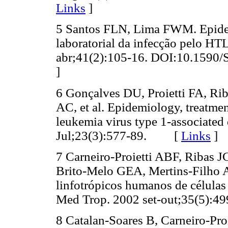
Links
]
5 Santos FLN, Lima FWM. Epidemi
laboratorial da infecção pelo HT
abr;41(2):105-16. DOI:10.159
]
6 Gonçalves DU, Proietti FA, Ri
AC, et al. Epidemiology, treatme
leukemia virus type 1-associated
Jul;23(3):577-89.
[
Links
]
7 Carneiro-Proietti ABF, Ribas 
Brito-Melo GEA, Mertins-Filho AO
linfotrópicos humanos de células
Med Trop. 2002 set-out;35(5):49
8 Catalan-Soares B, Carneiro-Proi