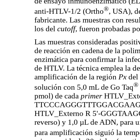
de ensayo inmunoenzimático (ELI
®
anti-HTLV-1/2 (Ortho
, USA), de
fabricante. Las muestras con resu
los del
cutoff,
fueron probadas po
Las muestras consideradas positi
de reacción en cadena de la poli
enzimática para confirmar la infec
de HTLV. La técnica emplea la de
amplificación de la región
Px
del
®
solución con 5,0 mL de Go Taq
pmol) de cada
primer
HTLV_Exte
TTCCCAGGGTTTGGACGAAG-3' (
HTLV_Externo R 5'-GGGTAAG
reverso) y 1,0 µL de ADN, para u
para amplificación siguió la temp