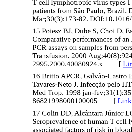
T-cell lymphotropic virus types I
patients from São Paulo, Brazil. 
Mar;30(3):173-82.
DOI:10.101
15 Poiesz BJ, Dube S, Choi D, Est
Comparative performances of an 
PCR assays on samples from perso
Transfusion. 2000 Aug;40(8):92
2995.2000.40080924.x
[
Li
16 Britto APCR, Galvão-Castro B
Tavares-Neto J. Infecção pelo HT
Med Trop. 1998 jan-fev;31(1):35
86821998000100005 [
Link
17 Colin DD, Alcântara Júnior L
Seroprevalence of human T cell l
associated factors of risk in blo