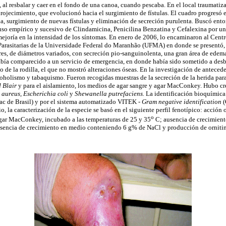
a, al resbalar y caer en el fondo de una canoa, cuando pescaba. En el local traumat
rojecimiento, que evolucionó hacia el surgimiento de fístulas. El cuadro progresó e
a, surgimiento de nuevas fístulas y eliminación de secreción purulenta. Buscó ento
so empírico y sucesivo de Clindamicina, Penicilina Benzatina y Cefalexina por u
ejoría en la intensidad de los síntomas. En enero de 2006, lo encaminaron al Cent
Parasitarias de la Universidade Federal do Maranhão (UFMA) en donde se presentó,
ares, de diámetros variados, con secreción pio-sanguinolenta, una gran área de edem
abía comparecido a un servicio de emergencia, en donde había sido sometido a desb
o de la rodilla, el que no mostró alteraciones óseas. En la investigación de antece
oholismo y tabaquismo. Fueron recogidas muestras de la secreción de la herida par
 Blair
y para el aislamiento, los medios de agar sangre y agar MacConkey. Hubo cr
 aureus, Escherichia coli
y
Shewanella putrefaciens.
La identificación bioquímica 
ac de Brasil) y por el sistema automatizado VITEK -
Gram negative identification
(
la caracterización de la especie se basó en el siguiente perfil fenotípico: acción 
o
gar MacConkey, incubado a las temperaturas de 25 y 35
C; ausencia de crecimient
sencia de crecimiento en medio conteniendo 6 g% de NaCl y producción de ornitin