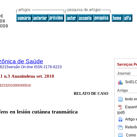
zônica de Saúde
Serviços P
-6215
versão On-line
ISSN
2176-6223
Journal
 n.3 Ananindeua set. 2010
SciELO
76-62232010000300016
Artigo
RELATO DE CASO
texto 
Espanh
iens
en lesión cutánea traumática
(pdf)
Artigo
Referên
Como c