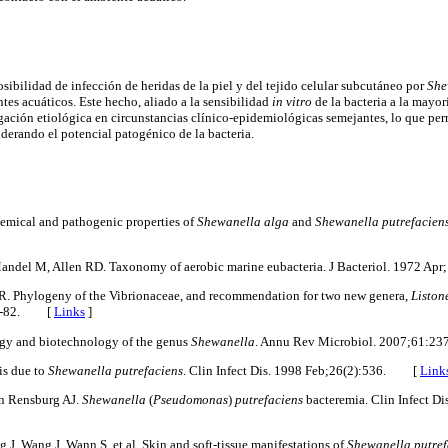
osibilidad de infección de heridas de la piel y del tejido celular subcutáneo por
She
s acuáticos. Este hecho, aliado a la sensibilidad
in vitro
de la bacteria a la mayor
igación etiológica en circunstancias clínico-epidemiológicas semejantes, lo que per
iderando el potencial patogénico de la bacteria.
emical and pathogenic properties of
Shewanella alga
and
Shewanella putrefacien
del M, Allen RD. Taxonomy of aerobic marine eubacteria. J Bacteriol. 1972 Apr
. Phylogeny of the Vibrionaceae, and recommendation for two new genera,
Liston
-82.
[
Links
]
ogy and biotechnology of the genus
Shewanella
. Annu Rev Microbiol. 2007;61:237
tis due to
Shewanella putrefaciens
. Clin Infect Dis. 1998 Feb;26(2):536.
[
Link
an Rensburg AJ.
Shewanella
(
Pseudomonas
)
putrefaciens
bacteremia. Clin Infect D
 J, Wang J, Wann S, et al. Skin and soft-tissue manifestations of
Shewanella putref