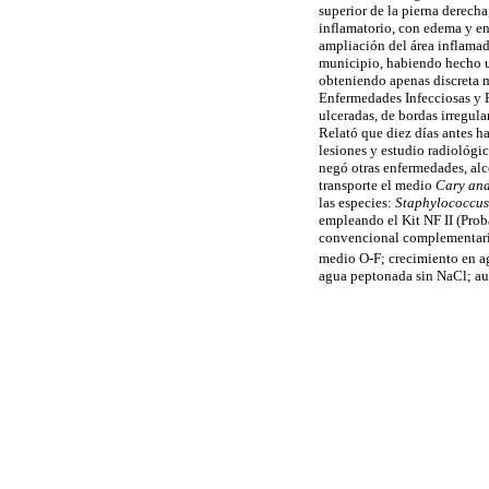
superior de la pierna derech
inflamatorio, con edema y en
ampliación del área inflamad
municipio, habiendo hecho u
obteniendo apenas discreta m
Enfermedades Infecciosas y 
ulceradas, de bordas irregul
Relató que diez días antes h
lesiones y estudio radiológic
negó otras enfermedades, alc
transporte el medio
Cary and
las especies:
Staphylococcus
empleando el Kit NF II (Prob
convencional complementario, 
medio O-F; crecimiento en a
agua peptonada sin NaCl; au