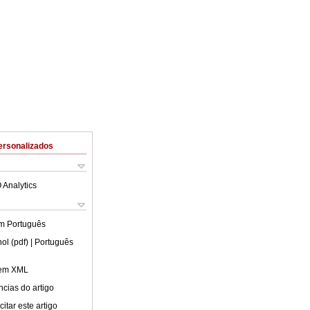
ersonalizados
 Analytics
em
Português
ol (pdf)
| Português
 em XML
cias do artigo
itar este artigo