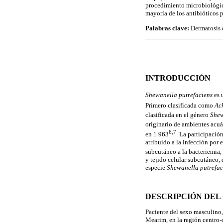
procedimiento microbiológico
mayoría de los antibióticos 
Palabras clave:
Dermatosis d
INTRODUCCIÓN
Shewanella putrefaciens
es 
Primero clasificada como
Ac
clasificada en el género
Shew
originario de ambientes acuá
6,7
en 1 963
. La participació
atribuido a la infección por
subcutáneo a la bacteriemia,
y tejido celular subcutáneo, 
especie
Shewanella putrefac
DESCRIPCIÓN DEL
Paciente del sexo masculino, 
Mearim, en la región centro-o