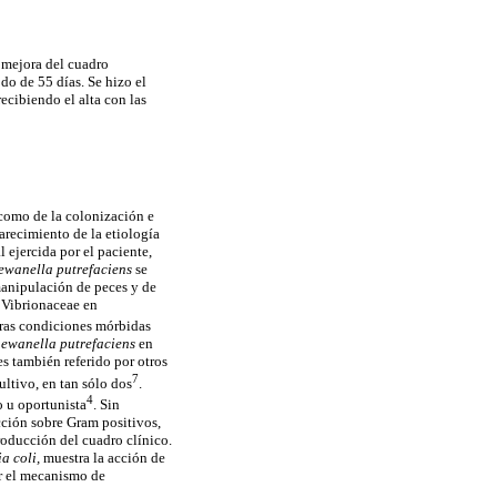
 mejora del cuadro
do de 55 días. Se hizo el
ecibiendo el alta con las
 como de la colonización e
arecimiento de la etiología
l ejercida por el paciente,
ewanella putrefaciens
se
manipulación de peces y de
a Vibrionaceae en
otras condiciones mórbidas
ewanella putrefaciens
en
s también referido por otros
7
ultivo, en tan sólo dos
.
4
o u oportunista
. Sin
acción sobre Gram positivos,
roducción del cuadro clínico.
a coli,
muestra la acción de
r el mecanismo de