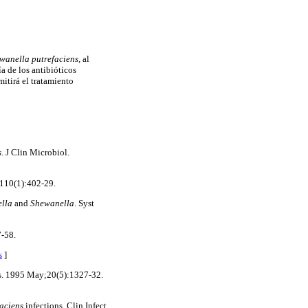
wanella putrefaciens,
al
ía de los antibióticos
mitirá el tratamiento
s
. J Clin Microbiol.
;110(1):402-29.
ella
and
Shewanella
. Syst
-58.
s
]
is. 1995 May;20(5):1327-32.
aciens
infections. Clin Infect