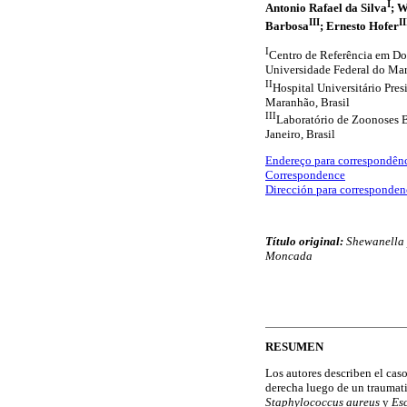
I
Antonio Rafael da Silva
; W
III
II
Barbosa
; Ernesto Hofer
I
Centro de Referência em Doe
Universidade Federal do Mar
II
Hospital Universitário Pre
Maranhão, Brasil
III
Laboratório de Zoonoses B
Janeiro, Brasil
Endereço para correspondên
Correspondence
Dirección para corresponden
Título original:
Shewanella 
Moncada
RESUMEN
Los autores describen el cas
derecha luego de un traumati
Staphylococcus aureus
y
Esc