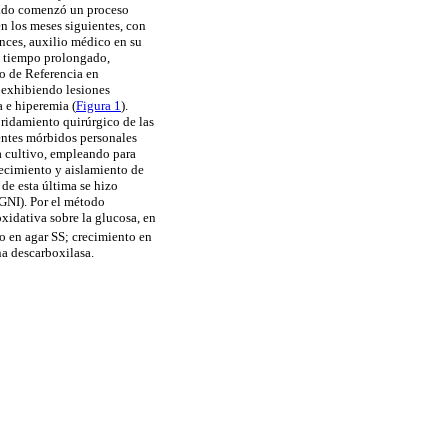
izado comenzó un proceso
n los meses siguientes, con
nces, auxilio médico en su
n tiempo prolongado,
ro de Referencia en
 exhibiendo lesiones
a e hiperemia (
Figura 1
).
ridamiento quirúrgico de las
dentes mórbidos personales
a cultivo, empleando para
ecimiento y aislamiento de
de esta última se hizo
GNI). Por el método
oxidativa sobre la glucosa, en
o en agar SS; crecimiento en
a descarboxilasa.