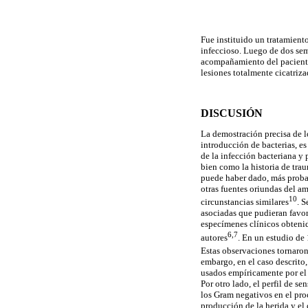
Fue instituido un tratamient
infeccioso. Luego de dos sem
acompañamiento del paciente, 
lesiones totalmente cicatriza
DISCUSIÓN
La demostración precisa de l
introducción de bacterias, es
de la infección bacteriana y 
bien como la historia de tr
puede haber dado, más probab
otras fuentes oriundas del a
10
circunstancias similares
. 
asociadas que pudieran favor
especímenes clínicos obtenid
6,7
autores
. En un estudio de
Estas observaciones tornaron 
embargo, en el caso descrito,
usados empíricamente por el 
Por otro lado, el perfil de se
los Gram negativos en el pro
producción de la herida y el