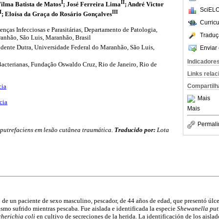
I
II
ilma Batista de Matos
; José Ferreira Lima
; André Victor
SciELO
I
III
; Eloísa da Graça do Rosário Gonçalves
Curric
nças Infecciosas e Parasitárias, Departamento de Patologia,
Traduç
anhão, São Luis, Maranhão, Brasil
sidente Dutra, Universidade Federal do Maranhão, São Luis,
Enviar 
Indicadore
acterianas, Fundação Oswaldo Cruz, Rio de Janeiro, Rio de
Links rela
Compartilh
cia
Mais
cia
Mais
Permali
putrefaciens em lesão cutânea traumática.
Traducido por:
Lota
o de un paciente de sexo masculino, pescador, de 44 años de edad, que presentó úlcer
smo sufrido mientras pescaba. Fue aislada e identificada la especie
Shewanella put
herichia coli
en cultivo de secreciones de la herida. La identificación de los aisla