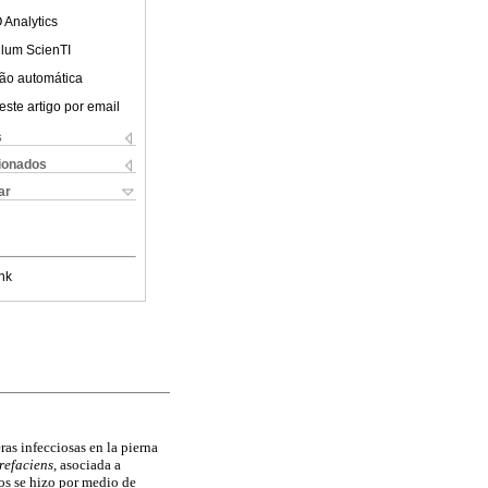
 Analytics
ulum ScienTI
ão automática
este artigo por email
s
cionados
ar
nk
as infecciosas en la pierna
refaciens
, asociada a
dos se hizo por medio de