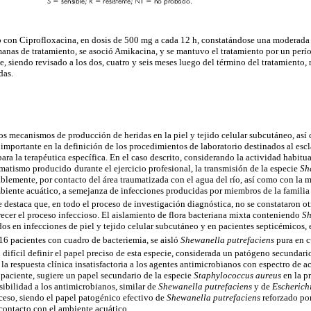
o con Ciprofloxacina, en dosis de 500 mg a cada 12 h, constatándose una moderada
anas de tratamiento, se asoció Amikacina, y se mantuvo el tratamiento por un perío
siendo revisado a los dos, cuatro y seis meses luego del término del tratamiento, r
das.
os mecanismos de producción de heridas en la piel y tejido celular subcutáneo, así
 importante en la definición de los procedimientos de laboratorio destinados al escl
para la terapéutica específica. En el caso descrito, considerando la actividad habitua
aumatismo producido
durante el ejercicio profesional, la transmisión de la especie
Sh
lemente, por contacto del área traumatizada con el agua del río, así como con la 
mbiente acuático, a semejanza de infecciones producidas por miembros de la famili
Se destaca que, en todo el proceso de investigación diagnóstica, no se constataron 
ecer el proceso infeccioso. El aislamiento de flora bacteriana mixta conteniendo
Sh
os en infecciones de piel y tejido celular subcutáneo y en pacientes septicémicos, e
 16 pacientes con cuadro de bacteriemia, se aisló
Shewanella putrefaciens
pura en c
difícil definir el papel preciso de esta especie, considerada un patógeno secundari
 la respuesta clínica insatisfactoria a los agentes antimicrobianos con espectro de 
paciente, sugiere un papel secundario de la especie
Staphylococcus aureus
en la p
nsibilidad a los antimicrobianos, similar de
Shewanella putrefaciens
y de
Escherichi
ceso, siendo el papel patogénico efectivo de
Shewanella putrefaciens
reforzado po
 contacto con el ambiente acuático.