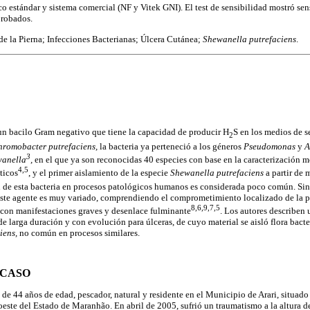
 estándar y sistema comercial (NF y Vitek GNI). El test de sensibilidad mostró sensi
probados.
e la Pierna; Infecciones Bacterianas; Úlcera Cutánea;
Shewanella putrefaciens
.
un bacilo Gram negativo que tiene la capacidad de producir H
S en los medios de 
2
hromobacter putrefaciens,
la bacteria ya perteneció a los géneros
Pseudomonas
y
A
3
anella
,
en el que ya son reconocidas 40 especies con base en la caracterización m
4,5
ticos
, y el primer aislamiento de la especie
Shewanella putrefaciens
a partir de 
n de esta bacteria en procesos patológicos humanos es considerada poco común. Sin
 este agente es muy variado, comprendiendo el comprometimiento localizado de la pie
8,6,9,7,5
 con manifestaciones graves y desenlace fulminante
. Los autores describen 
de larga duración y con evolución para úlceras, de cuyo material se aisló flora bac
iens,
no común en procesos similares.
 CASO
de 44 años de edad, pescador, natural y residente en el Municipio de Arari, situado
este del Estado de Maranhão. En abril de 2005, sufrió un traumatismo a la altura de 