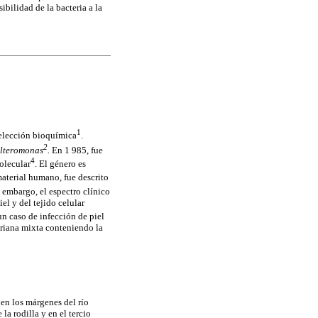
bilidad de la bacteria a la
1
selección bioquímica
.
2
lteromonas
.
En 1 985, fue
4
olecular
. El género es
material humano, fue descrito
 embargo, el espectro clínico
l y del tejido celular
un caso de infección de piel
teriana mixta conteniendo la
 en los márgenes del río
la rodilla y en el tercio