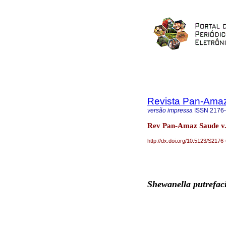
Revista Pan-Ama
versão impressa
ISSN
2176
Rev Pan-Amaz Saude v.1
http://dx.doi.org/10.5123/S21
Shewanella putrefac