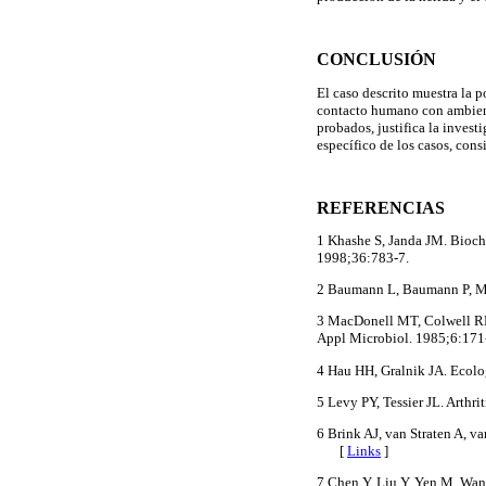
CONCLUSIÓN
El caso descrito muestra la p
contacto humano con ambiente
probados, justifica la invest
específico de los casos, cons
REFERENCIAS
1 Khashe S, Janda JM. Bioch
1998;36:783-7.
2 Baumann L, Baumann P, Man
3 MacDonell MT, Colwell RR
Appl Microbiol. 1985;6:171
4 Hau HH, Gralnik JA. Ecol
5 Levy PY, Tessier JL. Arthri
6 Brink AJ, van Straten A, v
[
Links
]
7 Chen Y, Liu Y, Yen M, Wang