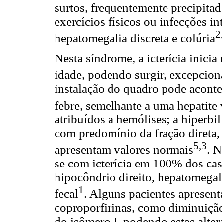
surtos, frequentemente precipitad
exercícios físicos ou infecções i
2
hepatomegalia discreta e colúria
Nesta síndrome, a icterícia inicia
idade, podendo surgir, excepcion
instalação do quadro pode acont
febre, semelhante a uma hepatite 
atribuídos a hemólises; a hiperbi
com predomínio da fração direta, 
5,3
apresentam valores normais
. N
se com icterícia em 100% dos ca
hipocôndrio direito, hepatomegali
1
fecal
. Alguns pacientes apresent
coproporfirinas, como diminuição
do isômero I, podendo estas alte