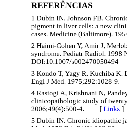
REFERÊNCIAS
1 Dubin IN, Johnson FB. Chronic 
pigment in liver cells: a new clin
cases. Medicine (Baltimore). 195
2 Haimi-Cohen Y, Amir J, Merlob
syndrome. Pediatr Radiol. 1998 
DOI:10.1007/s00247005049
3 Kondo T, Yagy R, Kuchiba K. 
Engl J Med. 1975;292:1028-9.
4 Rastogi A, Krishnani N, Pande
clinicopathologic study of twenty
2006;49(4):500-4.
[
Links
]
5 Dubin IN. Chronic idiopathic ja