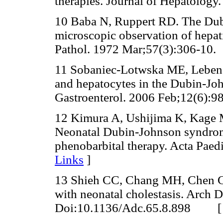
therapies. Journal of Hepatology
10 Baba N, Ruppert RD. The Dub
microscopic observation of hepat
Pathol. 1972 Mar;57(3):306-10.
11 Sobaniec-Lotwska ME, Lebensz
and hepatocytes in the Dubin-Joh
Gastroenterol. 2006 Feb;12(6):98
12 Kimura A, Ushijima K, Kage M
Neonatal Dubin-Johnson syndrome 
phenobarbital therapy. Acta Paed
Links
]
13 Shieh CC, Chang MH, Chen C
with neonatal cholestasis. Arch 
Doi:10.1136/Adc.65.8.898