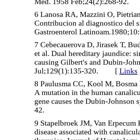
Med. 1958 Feb;24(2):268-92.
6 Lanosa RA, Mazzini O, Pietrian
Contribucion al diagnostico del
Gastroenterol Latinoam.1980;10:
7 Cebecauerova D, Jirasek T, Bu
et al. Dual hereditary jaundice: 
causing Gilbert's and Dubin-Joh
Jul;129(1):135-320.
[
Links
8 Paulusma CC, Kool M, Bosma PJ
A mutation in the human canalicu
gene causes the Dubin-Johnson 
42.
9 Stapelbroek JM, Van Erpecum
disease associated with canalicula