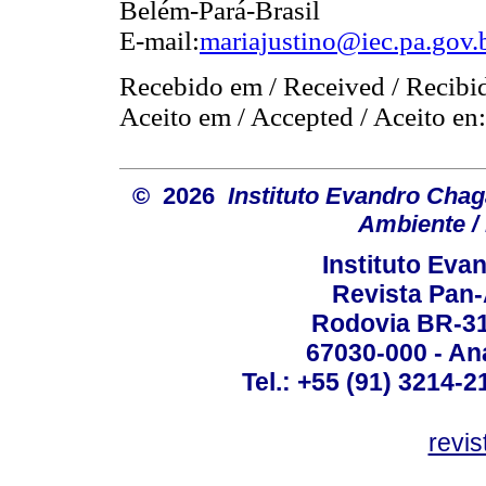
Belém-Pará-Brasil
E-mail:
mariajustino@iec.pa.gov.
Recebido em / Received / Recibi
Aceito em / Accepted / Aceito en
© 2026
Instituto Evandro Chag
Ambiente / 
Instituto Ev
Revista Pan
Rodovia BR-316
67030-000 - Ana
Tel.: +55 (91) 3214-2
revis