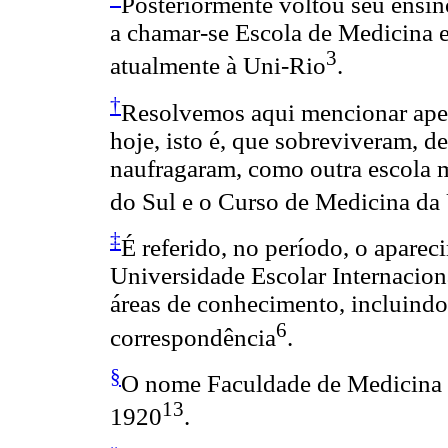
Posteriormente voltou seu ensin
a chamar-se Escola de Medicina e 
3
atualmente à Uni-Rio
.
†
Resolvemos aqui mencionar apen
hoje, isto é, que sobreviveram, d
naufragaram, como outra escola
do Sul e o Curso de Medicina da
‡
É referido, no período, o aparec
Universidade Escolar Internacion
áreas de conhecimento, incluindo
6
correspondência
.
§
O nome Faculdade de Medicina e
13
1920
.