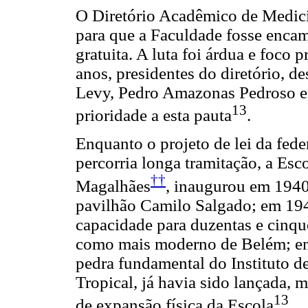
O Diretório Acadêmico de Medi
para que a Faculdade fosse encam
gratuita. A luta foi árdua e foco
anos, presidentes do diretório, d
Levy, Pedro Amazonas Pedroso e J
13
prioridade a esta pauta
.
Enquanto o projeto de lei da fed
percorria longa tramitação, a Esco
††
Magalhães
,
inaugurou em 1940
pavilhão Camilo Salgado; em 1949
capacidade para duzentas e cinqu
como mais moderno de Belém; em 
pedra fundamental do Instituto d
Tropical, já havia sido lançada,
13
de expansão física da Escola
.