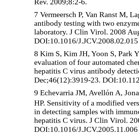
Rev. 2009;8:2-6.
7 Vermeersch P, Van Ranst M, Lag
antibody testing with two enzyme
laboratory. J Clin Virol. 2008 Au
DOI:10.1016/J.JCV.2008.02.015
8 Kim S, Kim JH, Yoon S, Park Y
evaluation of four automated ch
hepatitis C virus antibody detect
DOI:10.11
Dec;46(12):3919-23.
9 Echevarria JM, Avellón A, Jon
HP. Sensitivity of a modified v
in detecting samples with immuno
hepatitis C virus. J Clin Virol. 
DOI:10.1016/J.JCV.2005.11.006