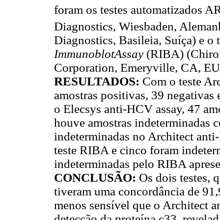
foram os testes automatizados
Diagnostics, Wiesbaden, Alemanh
Diagnostics, Basileia, Suíça) e o
ImmunoblotAssay
(RIBA) (Chir
Corporation, Emeryville, CA, EU
RESULTADOS:
Com o teste Arc
amostras positivas, 39 negativas
o Elecsys anti-HCV assay, 47 amo
houve amostras indeterminadas co
indeterminadas no Architect anti
teste RIBA e cinco foram indeter
indeterminadas pelo RIBA apresen
CONCLUSÃO:
Os dois testes, 
tiveram uma concordância de 91,
menos sensível que o Architect a
detecção da proteína c33, revelad