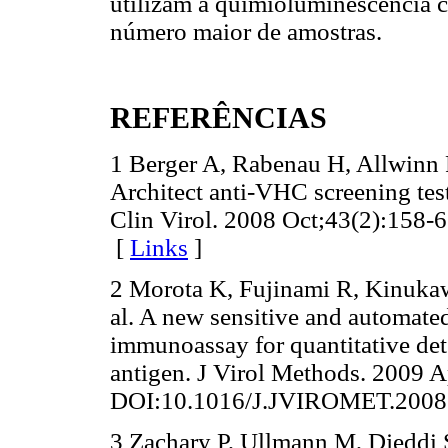
utilizam a quimioluminescência 
número maior de amostras.
REFERÊNCIAS
1 Berger A, Rabenau H, Allwinn 
Architect anti-VHC screening test
Clin Virol. 2008 Oct;43(2):158-6
[
Links
]
2 Morota K, Fujinami R, Kinuka
al. A new sensitive and automate
immunoassay for quantitative dete
antigen. J Virol Methods. 2009 A
DOI:10.1016/J.JVIROMET.2
3 Zachary P, Ullmann M, Djeddi 