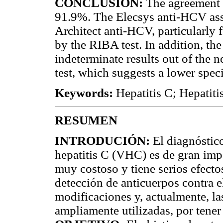
CONCLUSION:
The agreement b
91.9%. The Elecsys anti-HCV assa
Architect anti-HCV, particularly 
by the RIBA test. In addition, th
indeterminate results out of the
test, which suggests a lower spec
Keywords:
Hepatitis C; Hepatiti
RESUMEN
INTRODUCIÓN:
El diagnóstico
hepatitis C (VHC) es de gran impo
muy costoso y tiene serios efectos
detección de anticuerpos contra 
modificaciones y, actualmente, la
ampliamente utilizadas, por tener