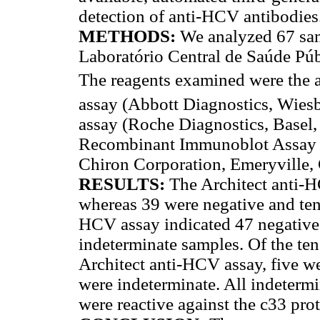
detection of anti-HCV antibodies
METHODS:
We analyzed 67 sam
Laboratório Central de Saúde P
The reagents examined were th
assay (Abbott Diagnostics, Wies
assay (Roche Diagnostics, Basel, 
Recombinant Immunoblot Assay 
Chiron Corporation, Emeryville,
RESULTS:
The Architect anti-H
whereas 39 were negative and ten
HCV assay indicated 47 negative
indeterminate samples. Of the ten
Architect anti-HCV assay, five w
were indeterminate. All indeterm
were reactive against the c33 prot