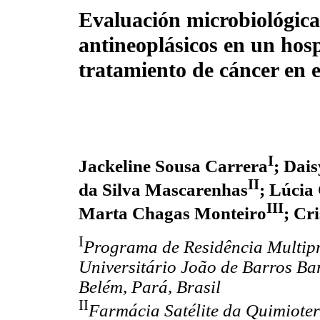
Evaluación microbiológica
antineoplásicos en un hospi
tratamiento de cáncer en e
I
Jackeline Sousa Carrera
; Dai
II
da Silva Mascarenhas
; Lúcia
III
Marta Chagas Monteiro
; Cr
I
Programa de Residência Multipr
Universitário João de Barros Ba
Belém, Pará, Brasil
II
Farmácia Satélite da Quimioter