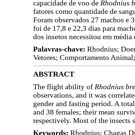
capacidade de voo de
Rhodnius b
fatores como quantidade de sangu
Foram observados 27 machos e 3
foi de 17,8 e 22,3 dias para mach
dos insetos necessitou em média d
Palavras-chave:
Rhodnius; Doenç
Vetores; Comportamento Animal;
ABSTRACT
The flight ability of
Rhodnius br
observations, and it was correlat
gender and fasting period. A tota
and 38 females; their mean survi
respectively. Most of the insects s
Keywords:
Rhodnius; Chagas Dis