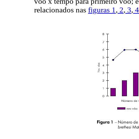
voo x tempo para primeiro voo; e
relacionados nas
figuras 1
,
2
,
3
,
4