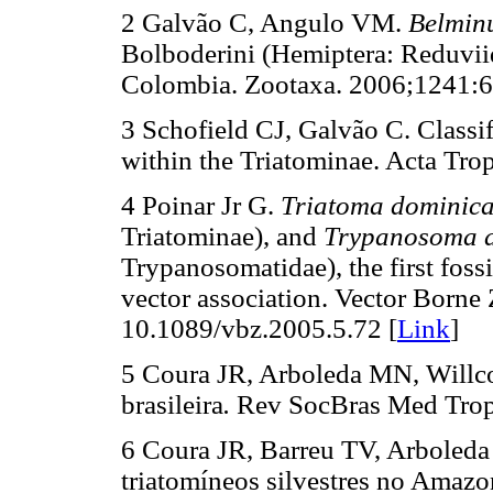
2 Galvão C, Angulo VM.
Belminu
Bolboderini (Hemiptera: Reduvii
Colombia. Zootaxa. 2006;1241:61
3 Schofield CJ, Galvão C. Classif
within the Triatominae. Acta Tro
4 Poinar Jr G.
Triatoma dominic
Triatominae), and
Trypanosoma a
Trypanosomatidae), the first foss
vector association. Vector Borne
10.1089/vbz.2005.5.72 [
Link
]
5 Coura JR, Arboleda MN, Will
brasileira
.
Rev SocBras Med Tro
6 Coura JR, Barreu TV, Arboled
triatomíneos silvestres no Amaz