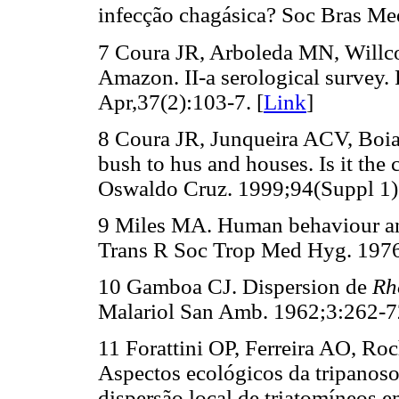
infecção chagásica? Soc Bras Med
7 Coura JR, Arboleda MN, Willco
Amazon. II-a serological survey
Apr,37(2):103-7. [
Link
]
8 Coura JR, Junqueira ACV, Boi
bush to hus and houses. Is it the
Oswaldo Cruz. 1999;94(Suppl 1)
9 Miles MA. Human behaviour and
Trans R Soc Trop Med Hyg. 1976
10 Gamboa CJ. Dispersion de
Rh
Malariol San Amb. 1962;3:262-7
11 Forattini OP, Ferreira AO, Ro
Aspectos ecológicos da tripanoso
dispersão local de triatomíneos em