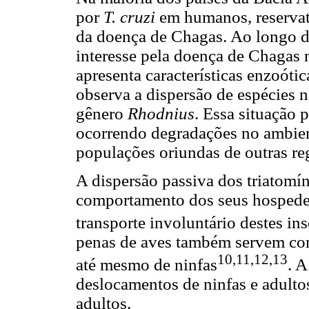
por
T. cruzi
em humanos, reservató
da doença de Chagas. Ao longo d
interesse pela doença de Chagas
apresenta características enzoóti
observa a dispersão de espécies n
gênero
Rhodnius
. Essa situação 
ocorrendo degradações no ambient
populações oriundas de outras re
A dispersão passiva dos triatomí
comportamento dos seus hospedeir
transporte involuntário destes ins
penas de aves também servem com
10,11,12,13
até mesmo de ninfas
. A
deslocamentos de ninfas e adulto
adultos.