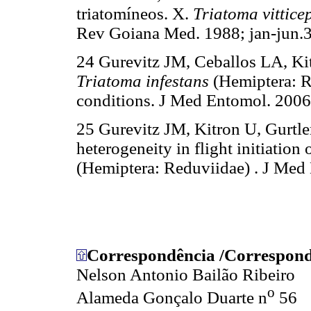
triatomíneos. X.
Triatoma vittice
Rev Goiana Med. 1988; jan-jun.3
24 Gurevitz JM, Ceballos LA, Kitr
Triatoma infestans
(Hemiptera: Re
conditions. J Med Entomol. 2006
25 Gurevitz JM, Kitron U, Gurtl
heterogeneity in flight initiation 
(Hemiptera: Reduviidae) . J Med
Correspondência /Correspond
Nelson Antonio Bailão Ribeiro
o
Alameda Gonçalo Duarte n
56