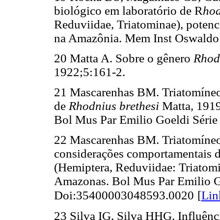
biológico em laboratório de R
hod
Reduviidae, Triatominae), potenc
na Amazônia. Mem Inst Oswaldo C
20 Matta A. Sobre o gênero
Rhod
1922;5:161-2.
21 Mascarenhas BM. Triatomíneos
de
Rhodnius brethesi
Matta, 1919
Bol Mus Par Emilio Goeldi Série
22 Mascarenhas BM. Triatomíneos
considerações comportamentais 
(Hemiptera, Reduviidae: Triatom
Amazonas. Bol Mus Par Emilio Go
Doi:35400003048593.0020
[
Lin
23 Silva IG, Silva HHG. Influênc