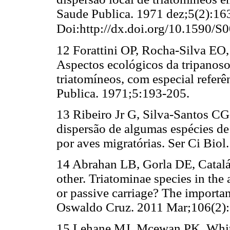
Saude Publica. 1971 dez;5(2):16
Doi:http://dx.doi.org/10.1590
12 Forattini OP, Rocha-Silva EO,
Aspectos ecológicos da tripanoso
triatomíneos, com especial referê
Publica. 1971;5:193-205.
13 Ribeiro Jr G, Silva-Santos CG
dispersão de algumas espécies d
por aves migratórias. Ser Ci Biol
14 Abrahan LB, Gorla DE, Catalá
other. Triatominae species in the
or passive carriage? The importa
Oswaldo Cruz. 2011 Mar;106(2):
15 Lehane MJ, Mcewan PK, Whitak