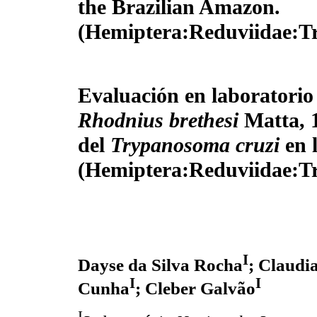
the Brazilian Amazon.
(Hemiptera:Reduviidae:T
Evaluación en laboratorio 
Rhodnius brethesi
Matta, 1
del
Trypanosoma cruzi
en 
(Hemiptera:Reduviidae:T
I
Dayse da Silva Rocha
; Claudi
I
I
Cunha
; Cleber Galvão
I