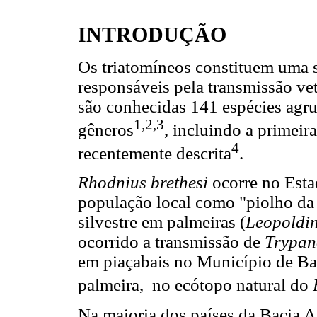
INTRODUÇÃO
Os triatomíneos constituem uma 
responsáveis pela transmissão ve
são conhecidas 141 espécies agru
1,2,3
gêneros
, incluindo a primeir
4
recentemente descrita
.
Rhodnius brethesi
ocorre no Esta
população local como "piolho da
silvestre em palmeiras (
Leopoldi
ocorrido a transmissão de
Trypan
em piaçabais no Município de Bar
palmeira, no ecótopo natural do
Na maioria dos países da Bacia A