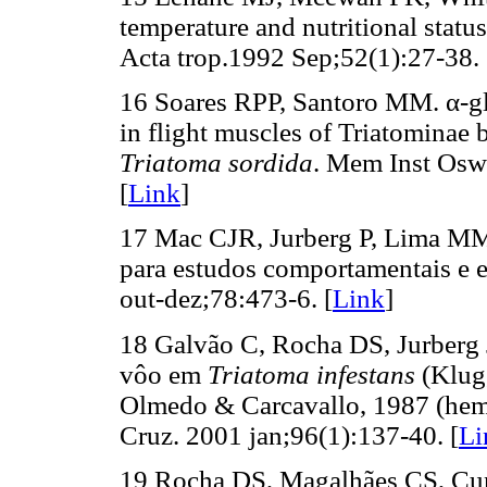
temperature and nutritional status
Acta trop.1992 Sep;52(1):27-38.
16 Soares RPP, Santoro MM. α-g
in flight muscles of Triatominae
Triatoma sordida
. Mem Inst Osw
[
Link
]
17 Mac CJR, Jurberg P, Lima MM.
para estudos comportamentais e 
out-dez;78:473-6. [
Link
]
18 Galvão C, Rocha DS, Jurberg J
vôo em
Triatoma infestans
(Klug
Olmedo & Carcavallo, 1987 (hem
Cruz. 2001 jan;96(1):137-40. [
Li
19 Rocha DS, Magalhães CS, Cunh