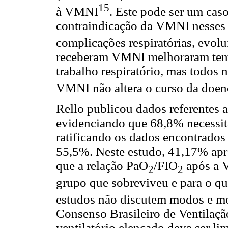
15
à VMNI
. Este pode ser um caso
contraindicação da VMNI nesses p
complicações respiratórias, evo
receberam VMNI melhoraram temp
trabalho respiratório, mas todos 
VMNI não altera o curso da doen
Rello publicou dados referentes 
evidenciando que 68,8% necessita
ratificando os dados encontrado
55,5%. Neste estudo, 41,17% a
que a relação PaO
/FIO
após a V
2
2
grupo que sobreviveu e para o qu
estudos não discutem modos e mo
Consenso Brasileiro de Ventila
ventilatório elencado deva ser li