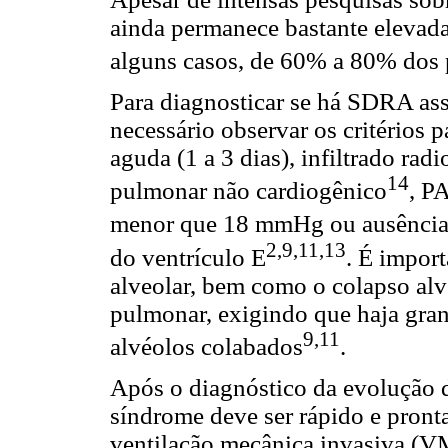
ainda permanece bastante elevad
alguns casos, de 60% a 80% dos 
Para diagnosticar se há SDRA as
necessário observar os critérios
aguda (1 a 3 dias), infiltrado rad
14
pulmonar não cardiogênico
, P
menor que 18 mmHg ou ausência c
2,9,11,13
do ventrículo E
.
É importa
alveolar, bem como o colapso alv
pulmonar, exigindo que haja grand
9,11
alvéolos colabados
.
Após o diagnóstico da evolução 
síndrome deve ser rápido e pront
ventilação mecânica invasiva (VM