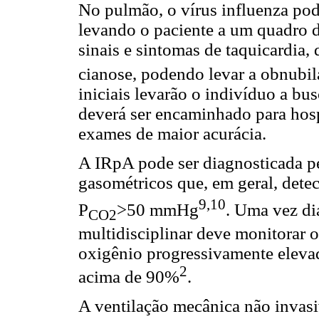
No pulmão, o vírus influenza pod
levando o paciente a um quadro 
sinais e sintomas de taquicardia,
cianose, podendo levar a obnubi
iniciais levarão o indivíduo a bu
deverá ser encaminhado para hosp
exames de maior acurácia.
A IRpA pode ser diagnosticada pe
gasométricos que, em geral, dete
9,10
P
>50 mmHg
. Uma vez di
CO2
multidisciplinar deve monitorar os
oxigênio progressivamente elevada
2
acima de 90%
.
A ventilação mecânica não invas