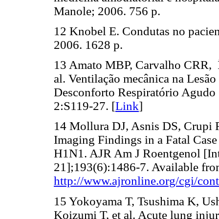
Manole; 2006. 756 p.
12 Knobel E. Condutas no pacient
2006. 1628 p.
13 Amato MBP, Carvalho CRR, Ís
al. Ventilação mecânica na Les
Desconforto Respiratório Agudo
2:S119-27. [
Link
]
14 Mollura DJ, Asnis DS, Crupi R
Imaging Findings in a Fatal Cas
H1N1. AJR Am J Roentgenol [Inte
21];193(6):1486-7. Available fro
http://www.ajronline.org/cgi/con
15 Yokoyama T, Tsushima K, Ush
Koizumi T, et al. Acute lung inju