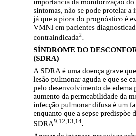
importância da monitorização do 
sintomas, não se pode protelar a 
já que a piora do prognóstico é ev
VMNI em pacientes diagnosticad
2
contraindicada
.
SÍNDROME DO DESCONFOR
(SDRA)
A SDRA é uma doença grave que 
lesão pulmonar aguda e que se ca
pelo desenvolvimento de edema p
aumento da permeabilidade da me
infecção pulmonar difusa é um fa
enquanto que a sepse predispõe d
9,12,13,14
SDRA
.
Apesar de intensas pesquisas sob