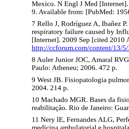
Mexico. N Engl J Med [Internet]
9. Available from: [PubMed: 19
7 Rello J, Rodríguez A, Ibañez P. 
respiratory failure caused by Inf
[Internet]. 2009 Sep [cited 2010 
http://ccforum.com/content/13/5
8 Auler Junior JOC, Amaral RVG. 
Paulo: Atheneu; 2006. 472 p.
9 West JB. Fisiopatologia pulmo
2004. 214 p.
10 Machado MGR. Bases da fisioter
reabilitação. Rio de Janeiro: Gu
11 Nery lE, Fernandes ALG, Perfe
medicina ambulatorial e hospita