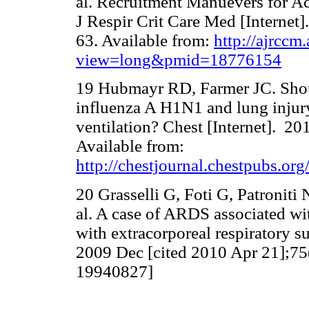
al. Recruitment Manuevers for A
J Respir Crit Care Med [Internet
63. Available from:
http://ajrccm
view=long&pmid=18776154
19 Hubmayr RD, Farmer JC. Shou
influenza A H1N1 and lung injur
ventilation? Chest [Internet]. 2
Available from:
http://chestjournal.chestpubs.org
20 Grasselli G, Foti G, Patroniti 
al. A case of ARDS associated wi
with extracorporeal respiratory s
2009 Dec [cited 2010 Apr 21];75
19940827]