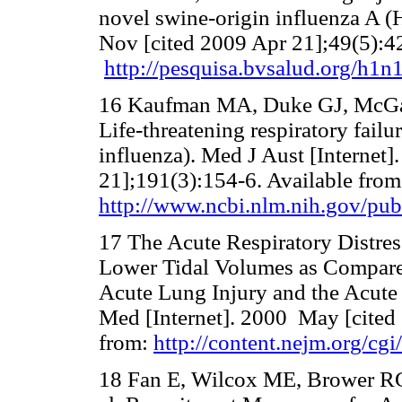
novel swine-origin influenza A (
Nov [cited 2009 Apr 21];49(5):42
http://pesquisa.bvsalud.org/h1n
16 Kaufman MA, Duke GJ, McGain 
Life-threatening respiratory fai
influenza). Med J Aust [Internet
21];191(3):154-6. Available from
http://www.ncbi.nlm.nih.gov/p
17 The Acute Respiratory Distre
Lower Tidal Volumes as Compared
Acute Lung Injury and the Acute
Med [Internet]. 2000 May [cited
from:
http://content.nejm.org/cgi
18 Fan E, Wilcox ME, Brower RG,