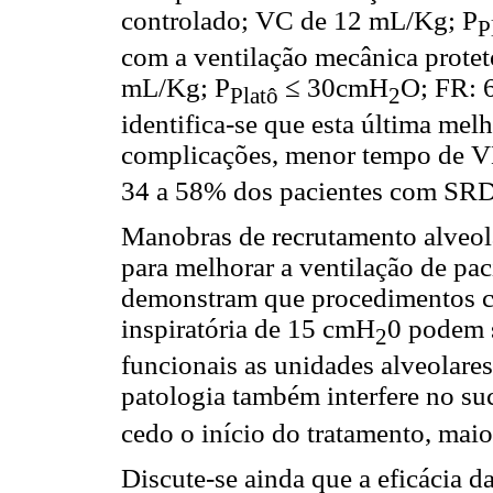
controlado; VC de 12 mL/Kg; P
P
com a ventilação mecânica protet
mL/Kg; P
≤ 30cmH
O; FR: 6
Platô
2
identifica-se que esta última mel
complicações, menor tempo de VM
34 a 58% dos pacientes com SR
Manobras de recrutamento alveola
para melhorar a ventilação de p
demonstram que procedimentos c
inspiratória de 15 cmH
0 podem 
2
funcionais as unidades alveolare
patologia também interfere no su
cedo o início do tratamento, maio
Discute-se ainda que a eficácia 