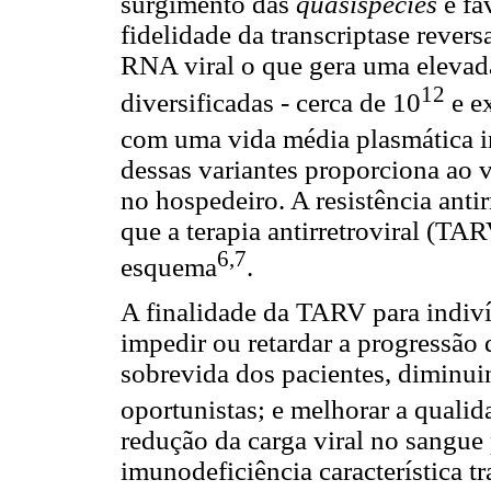
surgimento das
quasispecies
é fa
fidelidade da transcriptase rever
RNA viral o que gera uma elevad
12
diversificadas - cerca de 10
e ex
com uma vida média plasmática in
dessas variantes proporciona ao 
no hospedeiro. A resistência antir
que a terapia antirretroviral (T
6,7
esquema
.
A finalidade da TARV para indiv
impedir ou retardar a progressão
sobrevida dos pacientes, diminui
oportunistas; e melhorar a qualid
redução da carga viral no sangue 
imunodeficiência característica 