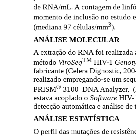
de RNA/mL. A contagem de linf
momento de inclusão no estudo e
3
(mediana 97 células/mm
).
ANÁLISE MOLECULAR
A extração do RNA foi realizada 
TM
método
ViroSeq
HIV-1
Genoty
fabricante (Celera Dignostic, 20
realizado empregando-se um se
®
PRISM
3100 DNA Analyzer, (A
estava acoplado o
Software
HIV-
detecção automática e análise de 
ANÁLISE ESTATÍSTICA
O perfil das mutações de resistê