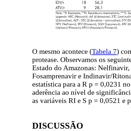
O mesmo acontece (
Tabela 7
) co
protease. Observamos os seguint
Estado do Amazonas: Nelfinavir, S
Fosamprenavir e Indinavir/Ritona
estatística para a R p = 0,0231 
aderência ao nível de significânc
as variáveis RI e S p = 0,0521 e 
DISCUSSÃO