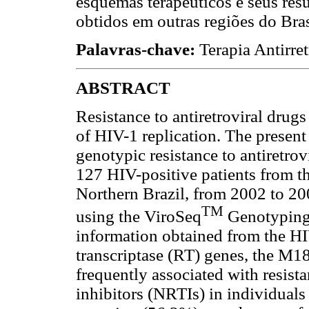
esquemas terapêuticos e seus res
obtidos em outras regiões do Bras
Palavras-chave:
Terapia Antirre
ABSTRACT
Resistance to antiretroviral drug
of HIV-1 replication. The present 
genotypic resistance to antiretr
127 HIV-positive patients from t
Northern Brazil, from 2002 to 200
TM
using the ViroSeq
Genotyping 
information obtained from the HI
transcriptase (RT) genes, the M
frequently associated with resista
inhibitors (NRTIs) in individual