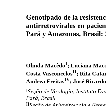
Genotipado de la resistenc
antirretrovirales en pacie
Pará y Amazonas, Brasil: 
I
Olinda Macêdo
; Luciana Mace
II
Costa Vasconcelos
; Rita Cata
IV
Andrea Freitas
; José Ricar
I
Seção de Virologia, Instituto 
Pará, Brasil
II
Seção de Arbovirologia e Febre