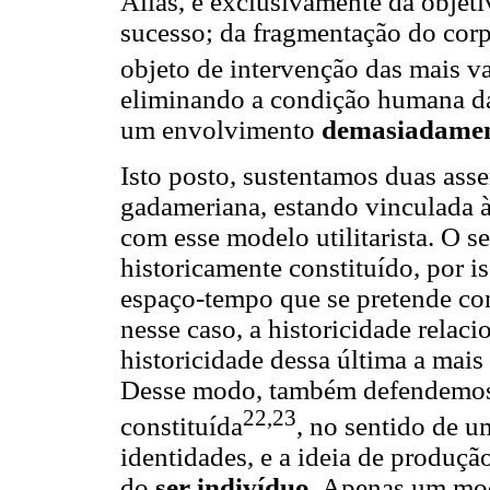
Aliás, é exclusivamente da objeti
sucesso; da fragmentação do corp
objeto de intervenção das mais va
eliminando a condição humana da 
um envolvimento
demasiadamen
Isto posto, sustentamos duas asse
gadameriana, estando vinculada 
com esse modelo utilitarista. O s
historicamente constituído, por 
espaço-tempo que se pretende con
nesse caso, a historicidade relac
historicidade dessa última a mais
Desse modo, também defendemos
22,23
constituída
, no sentido de u
identidades, e a ideia de produç
do
ser indivíduo
. Apenas um mod