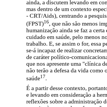
ainda, a discutem levando em cont
mas dentro de um contexto especí
- CRT/Aids), centrando a pesquisa
16
(FPST)
, que não são menos imp
humanização ainda se faz a certa
cuidado em saúde, pelo menos no q
trabalho. E, se assim o for, essa 
se-á incapaz de realizar concreta
de caráter político-comunicaciona
que nos apresente uma "clínica de
não terão a defesa da vida como 
17
saúde
.
É a partir desse contexto, porta
e levando em consideração a her
reflexões sobre a administração 