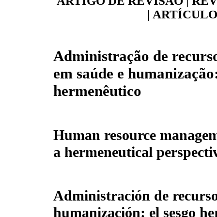
ARTIGO DE REVISÃO
|
REV
|
ARTÍCULO
Administração de recur
em saúde e humanização:
hermenêutico
Human resource manageme
a hermeneutical perspecti
Administración de recurs
humanización: el sesgo h