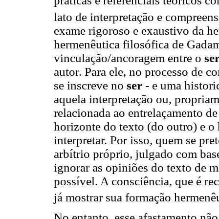
práticas e referenciais teóricos 
lato de interpretação e compree
exame rigoroso e exaustivo da he
hermenêutica filosófica de Gadam
vinculação/ancoragem entre o
se
autor. Para ele, no processo de c
se inscreve no
ser
- e uma histor
aquela interpretação ou, propriam
relacionada ao entrelaçamento de
horizonte do texto (do outro) e o
interpretar. Por isso, quem se pr
arbítrio próprio, julgado com ba
ignorar as opiniões do texto de 
possível. A consciência, que é rec
já mostrar sua formação hermenê
No entanto, esse afastamento não