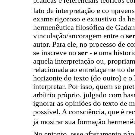
práticas e referenciais teóricos 
lato de interpretação e compree
exame rigoroso e exaustivo da he
hermenêutica filosófica de Gadam
vinculação/ancoragem entre o
se
autor. Para ele, no processo de c
se inscreve no
ser
- e uma histor
aquela interpretação ou, propriam
relacionada ao entrelaçamento de
horizonte do texto (do outro) e o
interpretar. Por isso, quem se pr
arbítrio próprio, julgado com ba
ignorar as opiniões do texto de 
possível. A consciência, que é rec
já mostrar sua formação hermenê
No entanto, esse afastamento não