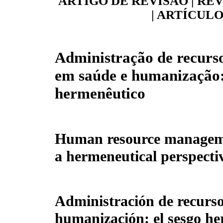
ARTIGO DE REVISÃO
|
REV
|
ARTÍCULO
Administração de recur
em saúde e humanização:
hermenêutico
Human resource manageme
a hermeneutical perspecti
Administración de recurs
humanización: el sesgo h