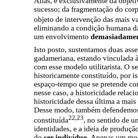
Aliás, é exclusivamente da objeti
sucesso; da fragmentação do corp
objeto de intervenção das mais va
eliminando a condição humana da 
um envolvimento
demasiadamen
Isto posto, sustentamos duas asse
gadameriana, estando vinculada 
com esse modelo utilitarista. O s
historicamente constituído, por 
espaço-tempo que se pretende con
nesse caso, a historicidade relac
historicidade dessa última a mais
Desse modo, também defendemos
22,23
constituída
, no sentido de u
identidades, e a ideia de produç
do
ser indivíduo
. Apenas um mod