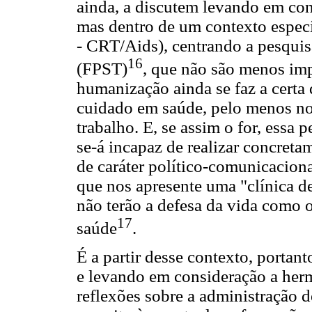
ainda, a discutem levando em cont
mas dentro de um contexto especí
- CRT/Aids), centrando a pesquisa
16
(FPST)
, que não são menos imp
humanização ainda se faz a certa
cuidado em saúde, pelo menos no q
trabalho. E, se assim o for, essa 
se-á incapaz de realizar concreta
de caráter político-comunicaciona
que nos apresente uma "clínica de
não terão a defesa da vida como 
17
saúde
.
É a partir desse contexto, porta
e levando em consideração a her
reflexões sobre a administração 