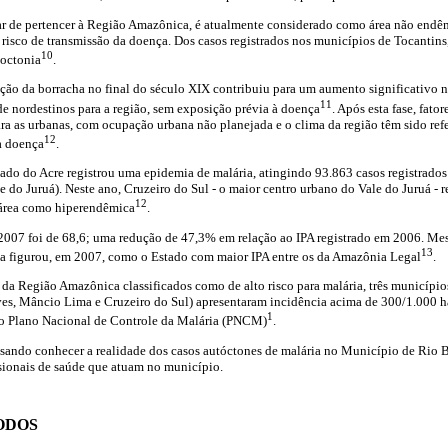
ar de pertencer à Região Amazônica, é atualmente considerado como área não endêm
risco de transmissão da doença. Dos casos registrados nos municípios de Tocantins
10
toctonia
.
ção da borracha no final do século XIX contribuiu para um aumento significativo n
11
e nordestinos para a região, sem exposição prévia à doença
. Após esta fase, fato
para as urbanas, com ocupação urbana não planejada e o clima da região têm sido re
12
a doença
.
ado do Acre registrou uma epidemia de malária, atingindo 93.863 casos registrados
e do Juruá). Neste ano, Cruzeiro do Sul - o maior centro urbano do Vale do Juruá - 
12
a área como hiperendêmica
.
 2007 foi de 68,6; uma redução de 47,3% em relação ao IPA registrado em 2006. M
13
da figurou, em 2007, como o Estado com maior IPA entre os da Amazônia Legal
.
da Região Amazônica classificados como de alto risco para malária, três municíp
ves, Mâncio Lima e Cruzeiro do Sul) apresentaram incidência acima de 300/1.000 h
1
elo Plano Nacional de Controle da Malária (PNCM)
.
visando conhecer a realidade dos casos autóctones de malária no Município de Rio Br
ssionais de saúde que atuam no município.
ODOS