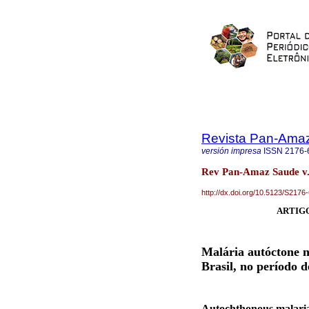
Revista Pan-Ama
versión impresa
ISSN
2176-
Rev Pan-Amaz Saude v.2
http://dx.doi.org/10.5123/S21
ARTIGO
Malária autóctone n
Brasil, no período 
Autochthonous malaria 