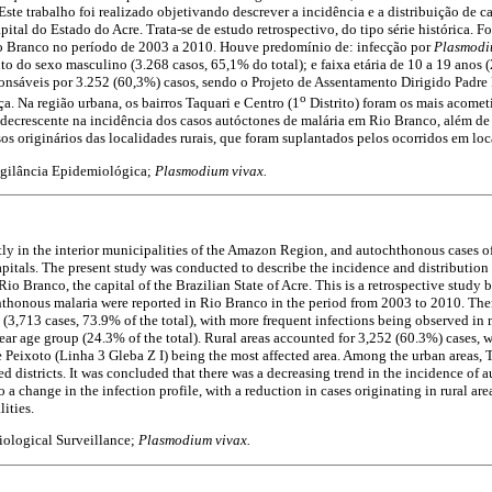
 Este trabalho foi realizado objetivando descrever a incidência e a distribuição de 
ital do Estado do Acre. Trata-se de estudo retrospectivo, do tipo série histórica. F
o Branco no período de 2003 a 2010. Houve predomínio de: infecção por
Plasmodi
o do sexo masculino (3.268 casos, 65,1% do total); e faixa etária de 10 a 19 anos (
ponsáveis por 3.252 (60,3%) casos, sendo o Projeto de Assentamento Dirigido Padre 
o
a. Na região urbana, os bairros Taquari e Centro (1
Distrito) foram os mais acomet
 decrescente na incidência dos casos autóctones de malária em Rio Branco, além d
os originários das localidades rurais, que foram suplantados pelos ocorridos em loc
igilância Epidemiológica;
Plasmodium vivax.
ly in the interior municipalities of the Amazon Region, and autochthonous cases o
apitals. The present study was conducted to describe the incidence and distributio
io Branco, the capital of the Brazilian State of Acre. This is a retrospective study b
chthonous malaria were reported in Rio Branco in the period from 2003 to 2010. Th
 (3,713 cases, 73.9% of the total), with more frequent infections being observed in
year age group (24.3% of the total). Rural areas accounted for 3,252 (60.3%) cases, w
Peixoto (Linha 3 Gleba Z I) being the most affected area. Among the urban areas, 
ted districts. It was concluded that there was a decreasing trend in the incidence of
 a change in the infection profile, with a reduction in cases originating in rural ar
ities.
ological Surveillance;
Plasmodium vivax.