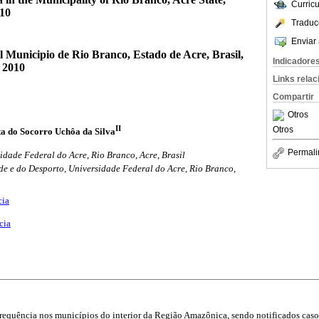
Curric
010
Traduc
Enviar 
l Municipio de Rio Branco, Estado de Acre, Brasil,
Indicadore
a 2010
Links rela
Compartir
Otros
II
Otros
ita do Socorro Uchôa da Silva
Permali
idade Federal do Acre, Rio Branco, Acre, Brasil
de e do Desporto, Universidade Federal do Acre, Rio Branco,
cia
cia
frequência nos municípios do interior da Região Amazônica, sendo notificados cas