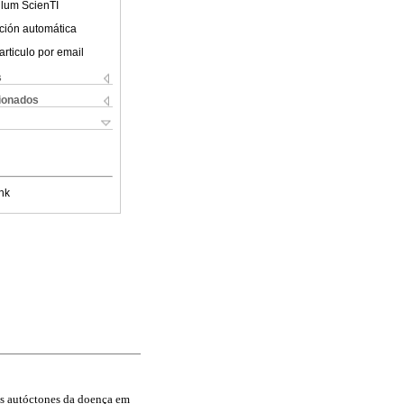
ulum ScienTI
ción automática
articulo por email
s
cionados
nk
os autóctones da doença em