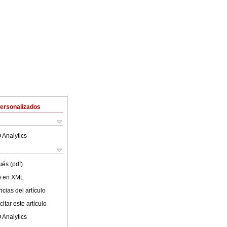
Personalizados
 Analytics
ués (pdf)
lo en XML
cias del artículo
itar este artículo
 Analytics