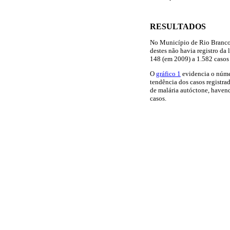
RESULTADOS
No Município de Rio Branco,
destes não havia registro da
148 (em 2009) a 1.582 casos
O
gráfico 1
evidencia o núme
tendência dos casos registr
de malária autóctone, haven
casos.