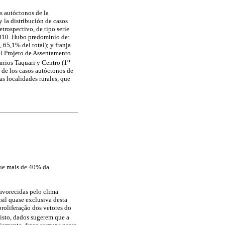
s autóctonos de la
y la distribución de casos
etrospectivo, de tipo serie
2010. Hubo predominio de:
65,1% del total); y franja
 el Projeto de Assentamento
o
arrios Taquari y Centro (1
a de los casos autóctonos de
as localidades rurales, que
que mais de 40% da
avorecidas pelo clima
sil quase exclusiva desta
roliferação dos vetores do
isto, dados sugerem que a