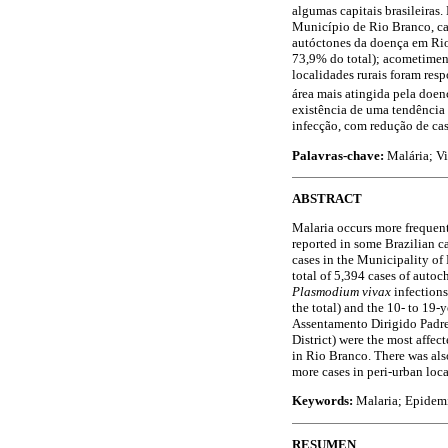
algumas capitais brasileiras.
Município de Rio Branco, cap
autóctones da doença em Ri
73,9% do total); acometiment
localidades rurais foram res
área mais atingida pela doenç
existência de uma tendência
infecção, com redução de cas
Palavras-chave:
Malária; V
ABSTRACT
Malaria occurs more frequent
reported in some Brazilian c
cases in the Municipality of R
total of 5,394 cases of auto
Plasmodium vivax
infections
the total) and the 10- to 19-
Assentamento Dirigido Padre 
District) were the most affec
in Rio Branco. There was also
more cases in peri-urban local
Keywords:
Malaria; Epidemi
RESUMEN