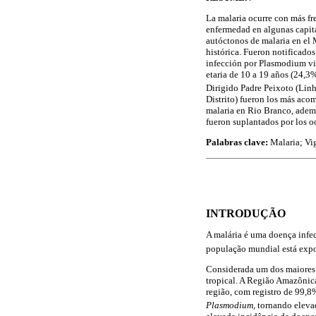
La malaria ocurre con más fr
enfermedad en algunas capital
autóctonos de malaria en el M
histórica. Fueron notificad
infección por Plasmodium viv
etaria de 10 a 19 años (24,3%
Dirigido Padre Peixoto (Linha
Distrito) fueron los más aco
malaria en Rio Branco, además
fueron suplantados por los o
Palabras clave:
Malaria; Vi
INTRODUÇÃO
A malária é uma doença infe
população mundial está expos
Considerada um dos maiores 
tropical. A Região Amazônica
região, com registro de 99,8
Plasmodium,
tornando elevad