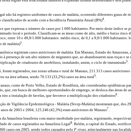
a nesta região está relacionada também à expansão urbana desordenada e sem plan
l não há registros uniformes de casos de malária, ocorrendo diferentes graus de ri
4
o classificados de acordo com a Incidência Parasitária Anual (IPA)
.
ce que expressa o número de casos por 1.000 habitantes. Por meio deste índice se p
minado local e período. Classificam-se as áreas como de alto, médio e baixo risco 
isco; entre 10 e 49,9/1.000 habitantes: médio risco; de 0,1 a 9,9/1.000 habitantes: ba
1
o de malária)
.
mazônica registram casos autóctones de malária. Em Manaus, Estado do Amazonas, a
 à presença de um alto número de migrantes que, ao abandonarem suas roças e se d
5
tiplicação de criadouros de anofelinos, instalando, assim, o ciclo de transmissão
.
, foram registrados, nas zonas urbana e rural de Manaus, 211.313 casos autóctones 
5
eu na área urbana, sendo 70.133 (33,2%) casos na área rural
.
Manaus, como de Porto Velho, Estado de Rondônia, são consideradas epidêmicas par
o, que, em busca de melhores oportunidades de emprego, se desloca das áreas de a
6
a isto a instalação de favelas, que favorece a multiplicação dos criadouros
.
ção de Vigilância Epidemiológica - Malária (Sivep-Malária) mostraram que, dos 2
7
s anos de 2003 e 2004, 125.246 (42,3%) eram autóctones de Manaus
.
os da Amazônia brasileira com maior morbidade por malária, registrando, respectiva
8
dade de casos registrados na Amazônia Legal
. Belém, a capital do Estado, notific
360 casos em 2005, sendo todos causados pelo
P. vivax,
principalmente nas localid