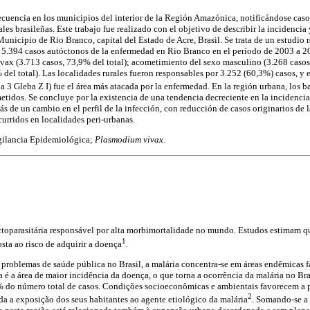
ecuencia en los municipios del interior de la Región Amazónica, notificándose caso
es brasileñas. Este trabajo fue realizado con el objetivo de describir la incidencia 
unicipio de Rio Branco, capital del Estado de Acre, Brasil. Se trata de un estudio r
os 5.394 casos autóctonos de la enfermedad en Rio Branco en el período de 2003 a 
ax (3.713 casos, 73,9% del total); acometimiento del sexo masculino (3.268 casos, 
 del total). Las localidades rurales fueron responsables por 3.252 (60,3%) casos, y
 3 Gleba Z I) fue el área más atacada por la enfermedad. En la región urbana, los b
metidos. Se concluye por la existencia de una tendencia decreciente en la incidenci
 de un cambio en el perfil de la infección, con reducción de casos originarios de l
curridos en localidades peri-urbanas.
gilancia Epidemiológica;
Plasmodium vivax
.
ctoparasitária responsável por alta morbimortalidade no mundo. Estudos estimam 
1
ta ao risco de adquirir a doença
.
problemas de saúde pública no Brasil, a malária concentra-se em áreas endêmicas f
 é a área de maior incidência da doença, o que torna a ocorrência da malária no Bra
% do número total de casos. Condições socioeconômicas e ambientais favorecem a p
2
a a exposição dos seus habitantes ao agente etiológico da malária
. Somando-se a 