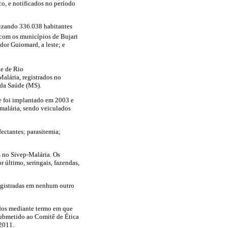
co, e notificados no período
lizando 336.038 habitantes
e com os municípios de Bujari
dor Guiomard, a leste; e
de de Rio
lária, registrados no
 da Saúde (MS).
ue foi implantado em 2003 e
 malária, sendo veiculados
fectantes; parasitemia;
as no Sivep-Malária. Os
 último, seringais, fazendas,
registradas em nenhum outro
idos mediante termo em que
submetido ao Comitê de Ética
2011.