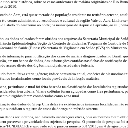
do tipo série histórica, sobre os casos autóctones de malária originários de Rio Bran
ro de 2010.
tado do Acre, está quase metade da população residente no território acreano, tota
o é o centro administrativo, econômico e cultural da região Vale do Acre. Limita-s
 o Estado do Amazonas ao norte; os municípios de Xapuri e Capixaba, ao sul; Sena
alho, os dados coletados foram obtidos nos arquivos da Secretaria Municipal de Saú
lância Epidemiológica/Seção de Controle de Endemias/Programa de Controle de Ma
acional de Saúde (Funasa)/Secretaria de Vigilância em Saúde (SVS) do Ministério
 de informação para notificação dos casos de malária diagnosticados no Brasil, q
lusão, em um banco de dados, das informações contidas nas fichas de notificação de
ndo acesso direto dos órgãos municipais, estaduais e federais.
udo foram: faixa etária; gênero; índice parasitário anual; espécies de plasmódios in
 Branco incriminados como locais prováveis da infecção malárica.
bana, periurbana e rural foi feita baseada na classificação das localidades registrad
nsiderados área urbana. Vilas e colônias foram agrupadas como área periurbana e, por
mento dirigidos foram considerados como zona rural.
lização dos dados do Sivep Uma delas é a existência de inúmeras localidades não 
que subsidiam o registro de casos da doença no referido sistema.
sou dados secundários, não havendo implicações éticas, pois os mesmos foram obt
em preservar a privacidade dos sujeitos da pesquisa. O protocolo de pesquisa foi 
o Acre/FUNDHACRE e aprovado sob o parecer número 631/2011, em 4 de agosto de 