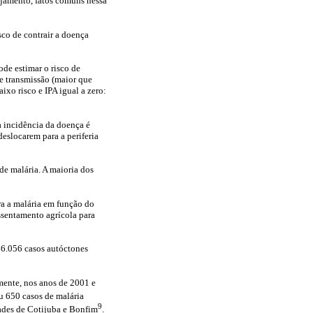
ejamento, fatos comuns nessa
sco de contrair a doença
ode estimar o risco de
de transmissão (maior que
ixo risco e IPA igual a zero:
 incidência da doença é
eslocarem para a periferia
de malária. A maioria dos
a a malária em função do
ssentamento agrícola para
96.056 casos autóctones
mente, nos anos de 2001 e
ou 650 casos de malária
9
ades de Cotijuba e Bonfim
.