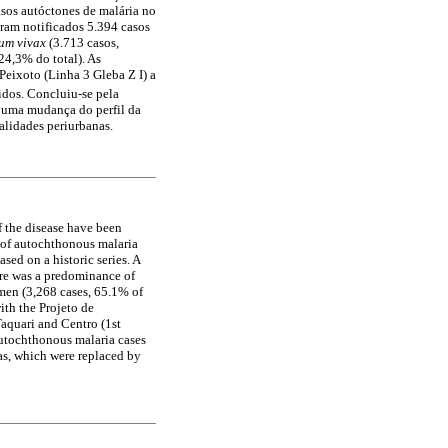
casos autóctones de malária no
oram notificados 5.394 casos
um vivax
(3.713 casos,
24,3% do total). As
Peixoto (Linha 3 Gleba Z I) a
idos. Concluiu-se pela
e uma mudança do perfil da
alidades periurbanas.
f the disease have been
n of autochthonous malaria
ased on a historic series. A
ere was a predominance of
 men (3,268 cases, 65.1% of
ith the Projeto de
Taquari and Centro (1st
 autochthonous malaria cases
eas, which were replaced by