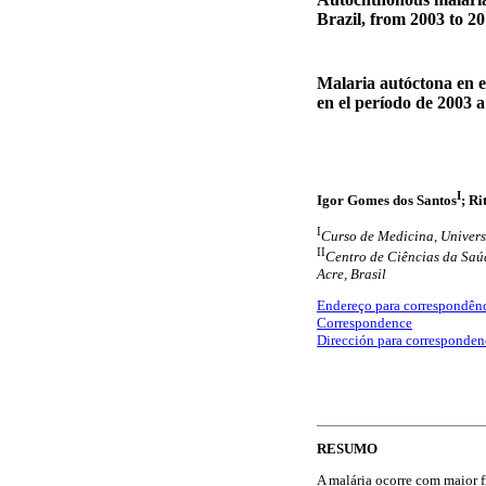
Brazil, from 2003 to 2
Malaria autóctona en e
en el período de 2003 
I
Igor Gomes dos Santos
; R
I
Curso de Medicina, Univers
II
Centro de Ciências da Saú
Acre, Brasil
Endereço para correspondên
Correspondence
Dirección para corresponden
RESUMO
A malária ocorre com maior 