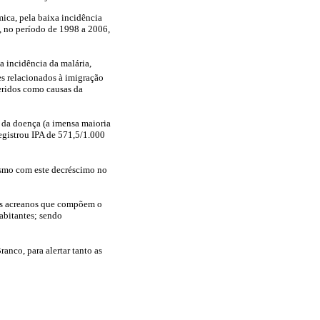
ica, pela baixa incidência
, no período de 1998 a 2006,
a incidência da malária,
res relacionados à imigração
feridos como causas da
 da doença (a imensa maioria
registrou IPA de 571,5/1.000
esmo com este decréscimo no
ios acreanos que compõem o
abitantes; sendo
anco, para alertar tanto as