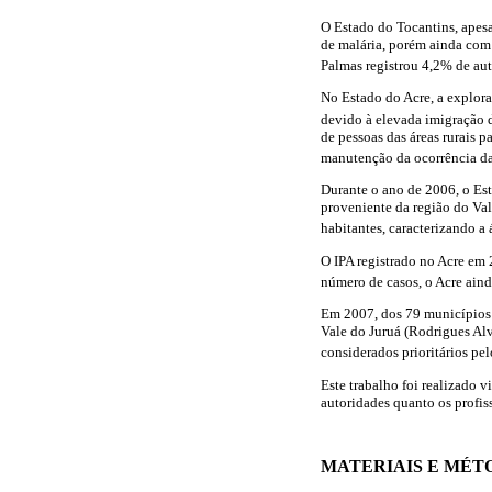
O Estado do Tocantins, apes
de malária, porém ainda com 
Palmas registrou 4,2% de au
No Estado do Acre, a explora
devido à elevada imigração d
de pessoas das áreas rurais 
manutenção da ocorrência d
Durante o ano de 2006, o Est
proveniente da região do Val
habitantes, caracterizando 
O IPA registrado no Acre em
número de casos, o Acre ain
Em 2007, dos 79 municípios 
Vale do Juruá (Rodrigues Al
considerados prioritários p
Este trabalho foi realizado 
autoridades quanto os profi
MATERIAIS E MÉT