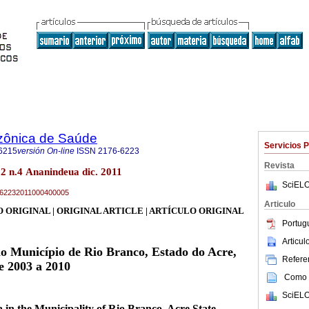
zônica de Saúde
Servicios 
6215
versión On-line
ISSN
2176-6223
Revista
 n.4 Ananindeua dic. 2011
SciELO
76-62232011000400005
Articulo
 ORIGINAL | ORIGINAL ARTICLE | ARTÍCULO ORIGINAL
Portug
Articu
o Município de Rio Branco, Estado do Acre,
Referen
de 2003 a 2010
Como c
SciELO
in the Municipality of Rio Branco, Acre State,