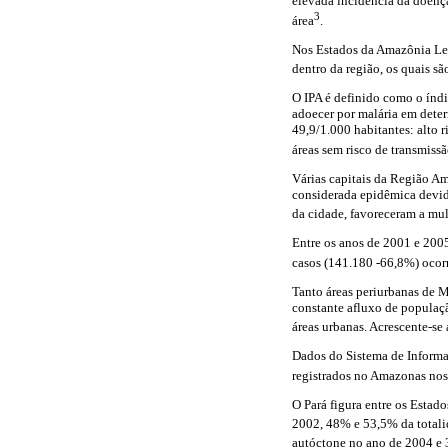
elevada incidência da doenç
3
área
.
Nos Estados da Amazônia Lega
dentro da região, os quais sã
O IPA é definido como o índi
adoecer por malária em deter
49,9/1.000 habitantes: alto r
áreas sem risco de transmissã
Várias capitais da Região A
considerada epidêmica devido
da cidade, favoreceram a mul
Entre os anos de 2001 e 2005
casos (141.180 -66,8%) ocorr
Tanto áreas periurbanas de 
constante afluxo de populaçã
áreas urbanas. Acrescente-se 
Dados do Sistema de Informa
registrados no Amazonas no
O Pará figura entre os Estad
2002, 48% e 53,5% da totali
autóctone no ano de 2004 e 