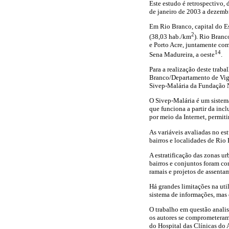
Este estudo é retrospectivo, 
de janeiro de 2003 a dezemb
Em Rio Branco, capital do Es
2
(38,03 hab./km
). Rio Branc
e Porto Acre, juntamente com
14
Sena Madureira, a oeste
.
Para a realização deste trab
Branco/Departamento de Vigi
Sivep-Malária da Fundação N
O Sivep-Malária é um sistema
que funciona a partir da inc
por meio da Internet, permiti
As variáveis avaliadas no est
bairros e localidades de Rio
A estratificação das zonas ur
bairros e conjuntos foram co
ramais e projetos de assenta
Há grandes limitações na uti
sistema de informações, mas 
O trabalho em questão anali
os autores se comprometeram 
do Hospital das Clínicas d