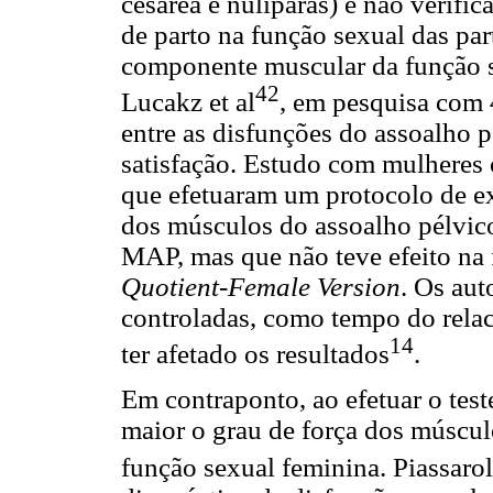
cesárea e nulíparas) e não verifi
de parto na função sexual das par
componente muscular da função se
42
Lucakz et al
, em pesquisa com 
entre as disfunções do assoalho 
satisfação. Estudo com mulheres
que efetuaram um protocolo de ex
dos músculos do assoalho pélvic
MAP, mas que não teve efeito na 
Quotient-Female Version
. Os aut
controladas, como tempo do rel
14
ter afetado os resultados
.
Em contraponto, ao efetuar o test
maior o grau de força dos múscul
função sexual feminina. Piassaroll