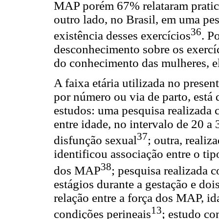
MAP porém 67% relataram pratic
outro lado, no Brasil, em uma pe
36
existência desses exercícios
. P
desconhecimento sobre os exercí
do conhecimento das mulheres, ela
A faixa etária utilizada no presen
por número ou via de parto, está
estudos: uma pesquisa realizada 
entre idade, no intervalo de 20 a
37
disfunção sexual
; outra, reali
identificou associação entre o tip
38
dos MAP
; pesquisa realizada 
estágios durante a gestação e doi
relação entre a força dos MAP, id
13
condições perineais
; estudo co