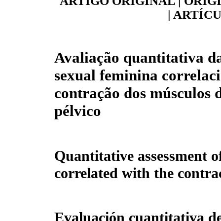
ARTIGO ORIGINAL | ORIG
| ARTÍC
Avaliação quantitativa d
sexual feminina correlac
contração dos músculos 
pélvico
Quantitative assessment o
correlated with the contrac
Evaluación cuantitativa d