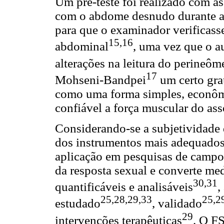
Um pré-teste foi realizado com a
com o abdome desnudo durante a 
para que o examinador verificass
15,16
abdominal
, uma vez que o 
alterações na leitura do perineôm
17
Mohseni-Bandpei
um certo gra
como uma forma simples, econômi
confiável a força muscular do ass
Considerando-se a subjetividade 
dos instrumentos mais adequados p
aplicação em pesquisas de campo,
da resposta sexual e converte me
30,31
quantificáveis e analisáveis
,
25,28,29,33
25,2
estudado
, validado
29
intervenções terapêuticas
. O F