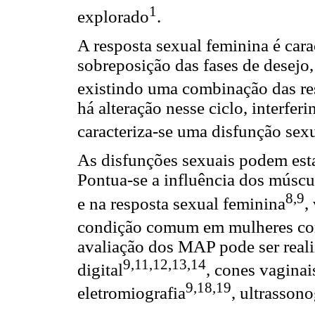
1
explorado
.
A resposta sexual feminina é cara
sobreposição das fases de desejo,
existindo uma combinação das res
há alteração nesse ciclo, interfer
caracteriza-se uma disfunção sex
As disfunções sexuais podem esta
Pontua-se a influência dos músc
8,9
e na resposta sexual feminina
,
condição comum em mulheres co
avaliação dos MAP pode ser real
9,11,12,13,14
digital
, cones vaginai
9,18,19
eletromiografia
, ultrassono