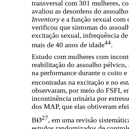
transversal com 301 mulheres, c
avaliou as desordens do assoalh
Inventory
e a função sexual com
verificou que sintomas do assoal
excitação sexual, infrequência d
44
mais de 40 anos de idade
.
Estudo com mulheres com inconti
reabilitação do assoalho pélvico,
na performance durante o coito e
encontradas na excitação e no est
observaram, por meio do FSFI, 
incontinência urinária por estres
dos MAP, que elas obtiveram efeit
27
BØ
, em uma revisão sistemática
estudos randomizados de controle