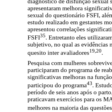
diagnóstico de disfunção sexual
apresentaram melhora significativ
sexual do questionário FSFI, al
estudo realizado em gestantes m
apresentou correlações significat
35
FSFI
. Entretanto eles utiliza
subjetivo, no qual as evidências 
19,20
quesito inter avaliadores
.
Pesquisa com mulheres sobrevive
participaram do programa de reab
significativas melhoras na funçã
43
participou do programa
. Estud
período de seis anos após o parto
praticavam exercícios para os M
melhores na maioria das questões