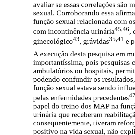
avaliar se essas correlações são
sexual. Corroborando essa afirma
função sexual relacionada com 
45,46
com incontinência urinária
,
43
35,41
ginecológico
, grávidas
e p
A execução desta pesquisa em mu
importantíssima, pois pesquisas
ambulatórios ou hospitais, permi
podendo confundir os resultados, 
função sexual estava sendo infl
4
pelas enfermidades precedentes
papel do treino dos MAP na funç
urinária que receberam reabilitaç
consequentemente, tiveram refor
positivo na vida sexual, não expl