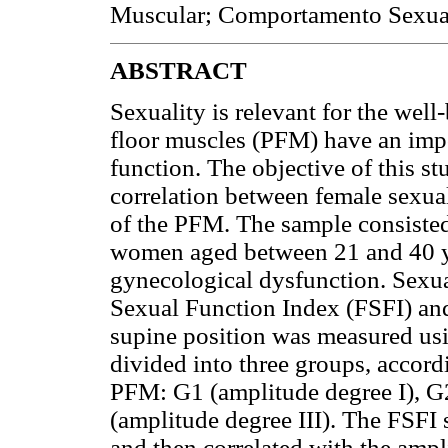
Muscular; Comportamento Sexual
ABSTRACT
Sexuality is relevant for the well
floor muscles (PFM) have an impo
function. The objective of this st
correlation between female sexua
of the PFM. The sample consisted
women aged between 21 and 40 ye
gynecological dysfunction. Sexua
Sexual Function Index (FSFI) and
supine position was measured usi
divided into three groups, accord
PFM: G1 (amplitude degree I), G2
(amplitude degree III). The FSF
and then correlated with the ampl