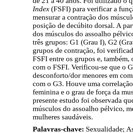
de 21 a 40 anos. Foi utilizado o 
Index
(FSFI) para verificar a fun
mensurar a contração dos múscul
posição de decúbito dorsal. A par
dos músculos do assoalho pélvico
três grupos: G1 (Grau I), G2 (Gra
grupos de contração, foi verifica
FSFI entre os grupos e, também, 
com o FSFI. Verificou-se que o 
desconforto/dor menores em compa
com o G3. Houve uma correlação p
feminina e o grau de força da mu
presente estudo foi observada qu
músculos do assoalho pélvico, me
mulheres saudáveis.
Palavras-chave:
Sexualidade; A