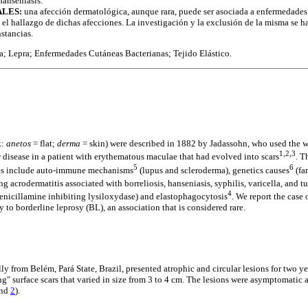
hanseniasis.
ALES:
una afección dermatológica, aunque rara, puede ser asociada a enfermedade
e el hallazgo de dichas afecciones. La investigación y la exclusión de la misma se 
stancias.
; Lepra; Enfermedades Cutáneas Bacterianas; Tejido Elástico.
k:
anetos
= flat;
derma
= skin) were described in 1882 by Jadassohn, who used the wo
1,2,3
w disease in a patient with erythematous maculae that had evolved into scars
. 
5
6
ses include auto-immune mechanisms
(lupus and scleroderma), genetics causes
(fam
g acrodermatitis associated with borreliosis, hanseniasis, syphilis, varicella, and tu
4
enicillamine inhibiting lysiloxydase) and elastophagocytosis
. We report the case
to borderline leprosy (BL), an association that is considered rare.
lly from Belém, Pará State, Brazil, presented atrophic and circular lesions for two ye
ing" surface scars that varied in size from 3 to 4 cm. The lesions were asymptomatic
nd
2
).