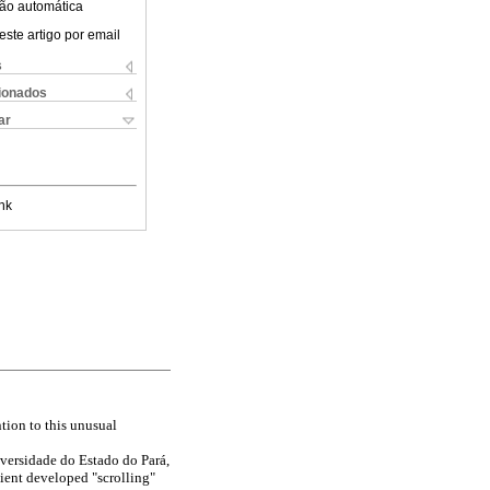
ão automática
este artigo por email
s
cionados
ar
nk
tion to this unusual
versidade do Estado do Pará,
atient developed "scrolling"