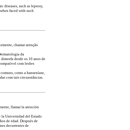
c diseases, such as leprosy,
y when faced with such
temente, chamar atenção
Dermatologia da
 dimorfa desde os 10 anos de
 compatível com lesões
s comuns, como a hanseníase,
das com tais circunstâncias.
mente, llamar la atención
 la Universidad del Estado
años de edad. Después de
ones decurrentes de