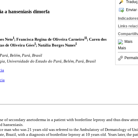
Traduç
Enviar 
a a hanseniasis dimorfa
Indicadore
Links rela
Compartilh
I
II
es Neto
; Francisca Regina de Oliveira Carneiro
; Caren dos
Mais
I
I
tas de Oliveira Góes
; Natália Borges Nunes
Mais
Pará, Belém, Pará, Brasil
Permali
ia, Universidade do Estado do Pará, Belém, Pará, Brasil
cia
cia
se of secondary anetoderma in a patient with borderline leprosy and thus draw atten
d hanseniasis.
e man who was 21 years old was referred to the Ambulatory of Dermatology of Uni
te, Brazil, with a diagnosis of borderline leprosy at 10 years old. Years later, the p