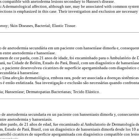
sis compatible with anetoderma lesions secondary to Hansen's disease.
:
A dermatological affection, although rare, may be associated with common systemi
fections is emphasized in this case. Their investigation and exclusion are necessar
osy; Skin Diseases, Bacterial; Elastic Tissue.
o de anetodermia secundária em um paciente com hanseníase dimorfa e, consequen
m entre anetodermia e hanseníase.
em de cor parda, com 21 anos de idade, foi encaminhado para o Ambulatório de 
ará, na Cidade de Belém, Estado do Pará, Brasil, com um diagnóstico de hanseníase
s, o paciente desenvolveu cicatrizes de superfície apergaminhada com diagnóstico
ecundária à hanseníase.
:
Uma afecção dermatológica, embora rara, pode ser associada a doenças sistêmica
es é então enfatizada. Sua investigação e exclusão são necessárias quando confronta
a; Hanseníase; Dermatopatias Bacterianas; Tecido Elástico.
 de anetodermia secundaria en un paciente con hanseniasis dimorfa y, consecuente
ntre anetodermia y hanseniasis.
bre pardo, de 21 años de edad, fue encaminado al Ambulatorio de Dermatología de
ém, Estado de Pará, Brasil, con un diagnóstico de hanseniasis dimorfa desde los 10 
sarrolló cicatrices de superficie apergaminada con diagnóstico compatible con lesi