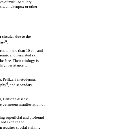
es of multi-bacillary
sis, chickenpox or other
 circular, due to the
8
dary
.
1 cm to more than 10 cm, and
hromic and herniated skin
the face. Their etiology is
high resistance to
 Pellizari anetoderma,
6
rophy
, and secondary
, Hansen's disease,
the cutaneous manifestation of
ling superficial and profound
 not even in the
n requires special staining