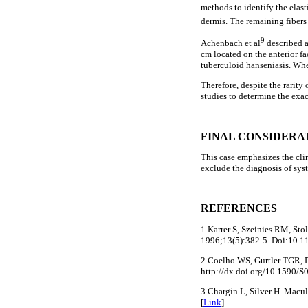
methods to identify the elasti
dermis. The remaining fibers 
9
Achenbach et al
described a
cm located on the anterior fa
tuberculoid hanseniasis. Whe
Therefore, despite the rarity 
studies to determine the exa
FINAL CONSIDERA
This case emphasizes the clin
exclude the diagnosis of sys
REFERENCES
1 Karrer S, Szeinies RM, Stol
1996;13(5):382-5. Doi:10.1
2 Coelho WS, Gurtler TGR, D
http://dx.doi.org/10.1590
3 Chargin L, Silver H. Mac
[
Link
]