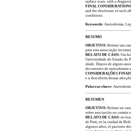
surface scars, with a diagno
FINAL CONSIDERATIONS
and the disclosure of such af
conditions.
Keywords:
Anetoderma; Lepr
RESUMO
OBJETIVO:
Relatar um cas
para esta associação incomu
RELATO DE CASO:
Um hom
Universidade do Estado do P
idade. Depois de alguns ano
decorrentes de anetodermia s
CONSIDERAÇÕES FINAIS
e a descoberta dessas afecçõ
Palavras-chave:
Anetodermi
RESUMEN
OBJETIVO:
Relatar un caso
sobre asociación no común e
RELATO DE CASO:
un hom
de Pará, en la ciudad de Bel
algunos años, el paciente de