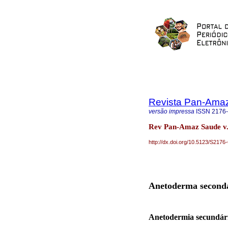
Revista Pan-Ama
versão impressa
ISSN
2176
Rev Pan-Amaz Saude v.
http://dx.doi.org/10.5123/S21
Anetoderma seconda
Anetodermia secundári