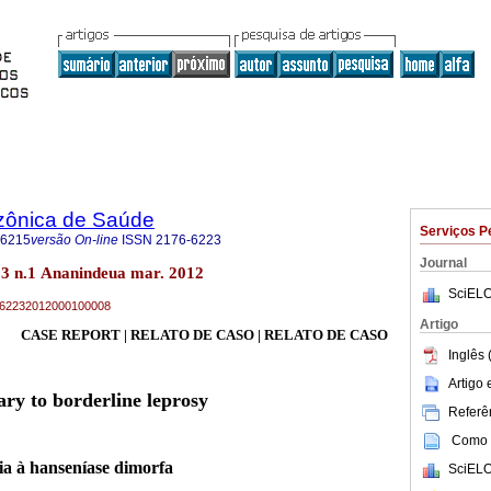
zônica de Saúde
Serviços P
-6215
versão On-line
ISSN
2176-6223
Journal
3 n.1 Ananindeua mar. 2012
SciELO
76-62232012000100008
Artigo
CASE REPORT | RELATO DE CASO | RELATO DE CASO
Inglês 
Artigo
ry to borderline leprosy
Referên
Como c
a à hanseníase dimorfa
SciELO