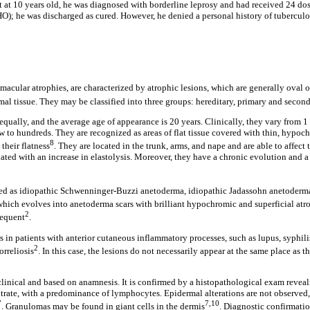
t at 10 years old, he was diagnosed with borderline leprosy and had received 24 dos
; he was discharged as cured. However, he denied a personal history of tuberculo
cular atrophies, are characterized by atrophic lesions, which are generally oval or
rmal tissue. They may be classified into three groups: hereditary, primary and secon
ually, and the average age of appearance is 20 years. Clinically, they vary from 
ew to hundreds. They are recognized as areas of flat tissue covered with thin, hypoc
8
their flatness
. They are located in the trunk, arms, and nape and are able to affect 
ated with an increase in elastolysis. Moreover, they have a chronic evolution and a 
ed as idiopathic Schwenninger-Buzzi anetoderma, idiopathic Jadassohn anetoderma,
which evolves into anetoderma scars with brilliant hypochromic and superficial at
2
requent
.
in patients with anterior cutaneous inflammatory processes, such as lupus, syphilis
2
orreliosis
. In this case, the lesions do not necessarily appear at the same place as 
 clinical and based on anamnesis. It is confirmed by a histopathological exam revea
ltrate, with a predominance of lymphocytes. Epidermal alterations are not observed,
7
7,10
. Granulomas may be found in giant cells in the dermis
. Diagnostic confirmatio