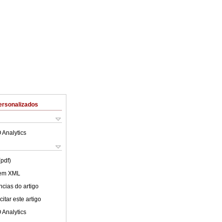
ersonalizados
 Analytics
(pdf)
 em XML
cias do artigo
itar este artigo
 Analytics