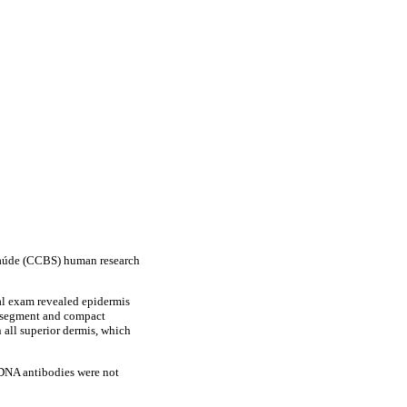
 Saúde (CCBS) human research
cal exam revealed epidermis
or segment and compact
n all superior dermis, which
e DNA antibodies were not