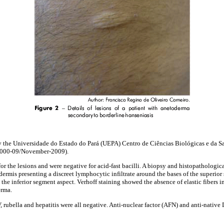
y the Universidade do Estado do Pará (UEPA) Centro de Ciências Biológicas e da
2000-09/November-2009).
or the lesions and were negative for acid-fast bacilli. A biopsy and histopathologi
dermis presenting a discreet lymphocytic infiltrate around the bases of the superi
 the inferior segment aspect. Verhoff staining showed the absence of elastic fibers i
erma.
 rubella and hepatitis were all negative. Anti-nuclear factor (AFN) and anti-nativ