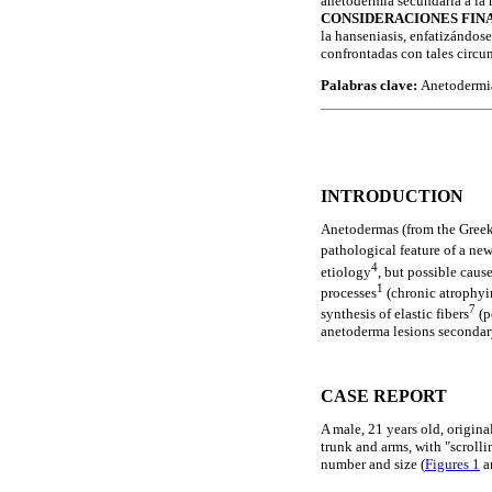
anetodermia secundaria a la 
CONSIDERACIONES FIN
la hanseniasis, enfatizándos
confrontadas con tales circun
Palabras clave:
Anetodermia
INTRODUCTION
Anetodermas (from the Gree
pathological feature of a ne
4
etiology
, but possible cau
1
processes
(chronic atrophyin
7
synthesis of elastic fibers
(p
anetoderma lesions secondary 
CASE REPORT
A male, 21 years old, origina
trunk and arms, with "scroll
number and size (
Figures 1
a