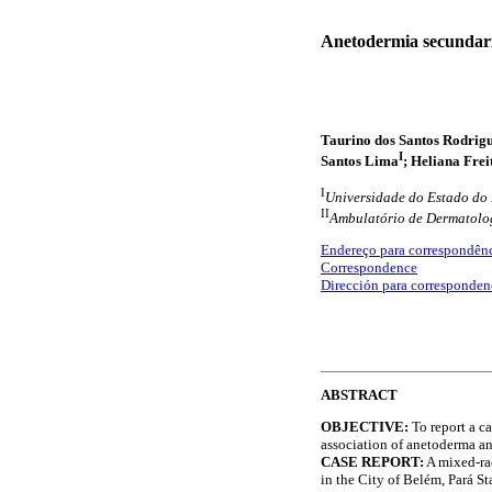
Anetodermia secundari
Taurino dos Santos Rodrigu
I
Santos Lima
; Heliana Frei
I
Universidade do Estado do 
II
Ambulatório de Dermatolog
Endereço para correspondên
Correspondence
Dirección para corresponden
ABSTRACT
OBJECTIVE:
To report a ca
association of anetoderma an
CASE REPORT:
A mixed-rac
in the City of Belém, Pará Sta