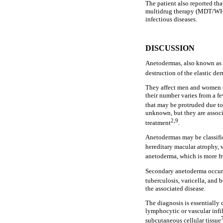
The patient also reported tha
multidrug therapy (MDT/WHO)
infectious diseases.
DISCUSSION
Anetodermas, also known as ma
destruction of the elastic de
They affect men and women eq
their number varies from a f
that may be protruded due to 
unknown, but they are associ
2,9
treatment
.
Anetodermas may be classifi
hereditary macular atrophy, 
anetoderma, which is more f
Secondary anetoderma occurs 
tuberculosis, varicella, and b
the associated disease.
The diagnosis is essentially
lymphocytic or vascular infi
subcutaneous cellular tissue