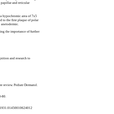
 papillar and reticular
d a hypochromic area of 7x5
 to the first plaque of polar
e anetodermic.
hting the importance of further
gnition and research to
re review. Pediatr Dermatol.
8-80.
rm.1931.01450010624012