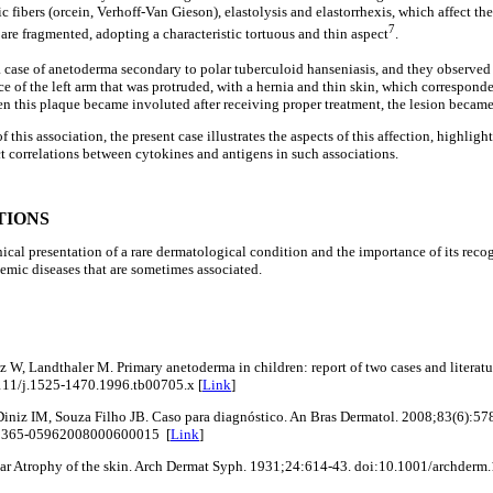
c fibers (orcein, Verhoff-Van Gieson), elastolysis and elastorrhexis, which affect the
7
are fragmented, adopting a characteristic tortuous and thin aspect
.
 case of anetoderma secondary to polar tuberculoid hanseniasis, and they observe
ce of the left arm that was protruded, with a hernia and thin skin, which corresponded
n this plaque became involuted after receiving proper treatment, the lesion becam
of this association, the present case illustrates the aspects of this affection, highlig
ct correlations between cytokines and antigens in such associations.
TIONS
ical presentation of a rare dermatological condition and the importance of its reco
temic diseases that are sometimes associated.
z W, Landthaler M. Primary anetoderma in children: report of two cases and literatu
111/j.1525-1470.1996.tb00705.x [
Link
]
iniz IM, Souza Filho JB. Caso para diagnóstico. An Bras Dermatol. 2008;83(6):57
/S0365-05962008000600015 [
Link
]
ular Atrophy of the skin. Arch Dermat Syph. 1931;24:614-43. doi:10.1001/archde