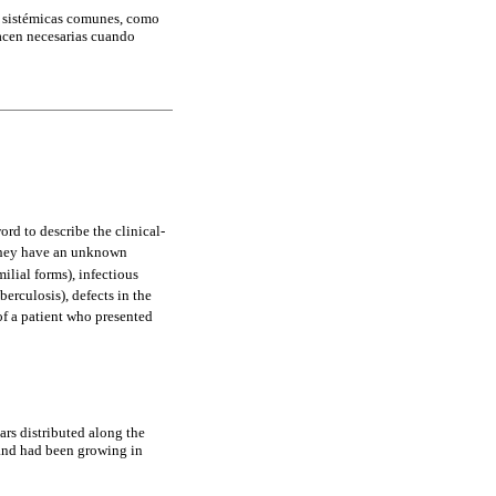
s sistémicas comunes, como
hacen necesarias cuando
rd to describe the clinical-
They have an unknown
ilial forms), infectious
berculosis), defects in the
 of a patient who presented
ars distributed along the
 and had been growing in