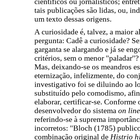
científicos ou jornalísticos; ent
tais publicações são lidas, ou, in
um texto dessas origens.
A curiosidade é, talvez, a maior 
pergunta: Cadê a curiosidade? Ser
garganta se alargando e já se eng
critérios, sem o menor ''paladar''
Mas, deixando-se os meandros esc
eternização, infelizmente, do conj
investigativo foi se diluindo ao
substituído pelo comodismo, afina
elaborar, certificar-se. Conforme 
desenvolvedor do sistema
on lin
referindo-se à suprema importânci
incorretos: ''Bloch (1785) publi
combinação original de
Histrio h