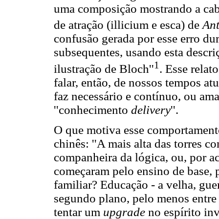
uma composição mostrando a cab
de atração (illicium e esca) de
Ant
confusão gerada por esse erro d
subsequentes, usando esta descri
1
ilustração de Bloch''
. Esse relat
falar, então, de nossos tempos at
faz necessário e contínuo, ou am
''conhecimento
delivery
''.
O que motiva esse comportamento
chinês: ''A mais alta das torres 
companheira da lógica, ou, por a
começaram pelo ensino de base, 
familiar? Educação - a velha, guer
segundo plano, pelo menos entre o
tentar um
upgrade
no espírito in