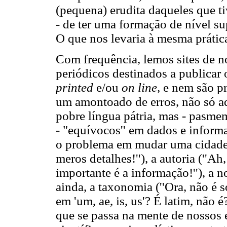
(pequena) erudita daqueles que ti
- de ter uma formação de nível s
O que nos levaria à mesma prátic
Com frequência, lemos sites de not
periódicos destinados a publicar o
printed
e/ou
on line,
e nem são pr
um amontoado de erros, não só a
pobre língua pátria, mas - pasm
- "equívocos'' em dados e informa
o problema em mudar uma cidadezin
meros detalhes!''), a autoria (''A
importante é a informação!''), a n
ainda, a taxonomia (''Ora, não é s
em 'um, ae, is, us'? É latim, não 
que se passa na mente de nossos 