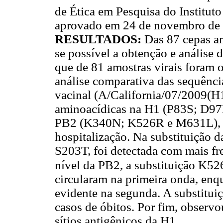
de Ética em Pesquisa do Institut
aprovado em 24 de novembro de
RESULTADOS:
Das 87 cepas a
se possível a obtenção e análise
que de 81 amostras virais foram 
análise comparativa das sequênci
vacinal (A/California/07/2009(H1
aminoacídicas na H1 (P83S; D9
PB2 (K340N; K526R e M631L), n
hospitalização. Na substituição 
S203T, foi detectada com mais fr
nível da PB2, a substituição K5
circularam na primeira onda, en
evidente na segunda. A substitu
casos de óbitos. Por fim, observo
sítios antigênicos da H1.