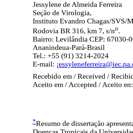
Jessylene de Almeida Ferreira
Seção de Virologia,
Instituto Evandro Chagas/SVS/
o
Rodovia BR 316, km 7, s/n
.
Bairro: Levilândia CEP: 67030-
Ananindeua-Pará-Brasil
Tel.: +55 (91) 3214-2024
E-mail:
¡essyleneferreira@iec.pa.
Recebido em / Received / Recibi
Aceito em / Accepted / Aceito en
*
Resumo de dissertação apresen
Doenças Tropicais da Universidad