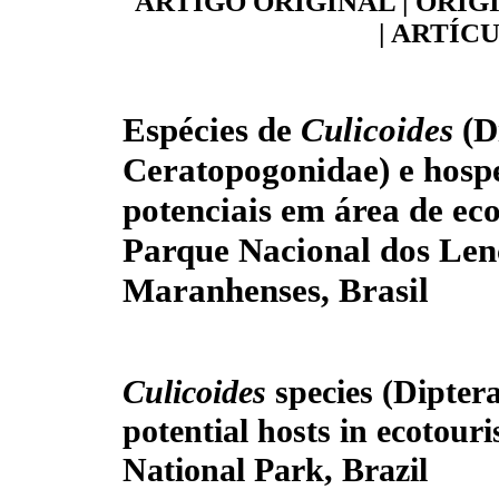
ARTIGO ORIGINAL | ORIG
| ARTÍC
Espécies de
Culicoides
(D
Ceratopogonidae) e hosp
potenciais em área de ec
Parque Nacional dos Len
Maranhenses, Brasil
Culicoides
species (Dipter
potential hosts in ecotou
National Park, Brazil