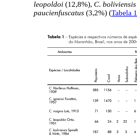
leopoldoi
(12,8%),
C. boliviensi
paucienfuscatus
(3,2%) (
Tabela 