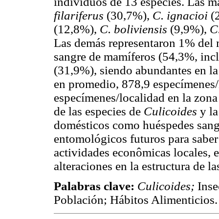
individuos de 13 especies. Las 
filariferus
(30,7%),
C. ignacioi
(
(12,8%),
C. boliviensis
(9,9%),
C
Las demás representaron 1% del
sangre de mamíferos (54,3%, inc
(31,9%), siendo abundantes en la
en promedio, 878,9 especímenes/l
especímenes/localidad en la zona
de las especies de
Culicoides
y l
domésticos como huéspedes sangu
entomológicos futuros para saber 
actividades econômicas locales, e
alteraciones en la estructura de 
Palabras clave:
Culicoides;
Inse
Población; Hábitos Alimenticios.