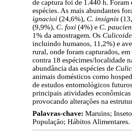
de captura foi de 1.440 h. Foram
espécies. As mais abundantes fo
ignacioi
(24,6%),
C. insignis
(13
(9,9%),
C. foxi
(4%) e
C. paucie
1% da amostragem. Os
Culicoid
incluindo humanos, 11,2%) e ave
rural, onde foram capturados, em
contra 18 espécimes/localidade n
abundância das espécies de
Culi
animais domésticos como hospede
de estudos entomológicos futuros
principais atividades econômicas 
provocando alterações na estrutu
Palavras-chave:
Maruins; Inseto
População; Hábitos Alimentares.