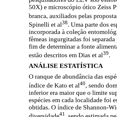
50X) e microscópio ótico Zeiss 
branca, auxiliados pelas propost
38
Spinelli et al
. Uma parte dos es
incorporada à coleção entomológi
fêmeas ingurgitadas foi separada p
fim de determinar a fonte aliment
39
estão descritos em Dias et al
.
ANÁLISE ESTATÍSTICA
O ranque de abundância das espé
40
índice de Kato et al
, sendo dom
inferior era maior que o limite su
espécies em cada localidade foi 
obtidas. O índice de Shannon-Wie
41
diversidade
, sendo estimada p