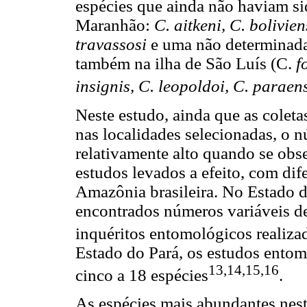
espécies que ainda não haviam si
Maranhão:
C. aitkeni, C. bolivien
travassosi
e uma não determinada,
também na ilha de São Luís (C.
f
insignis, C. leopoldoi, C. paraen
Neste estudo, ainda que as coleta
nas localidades selecionadas, o n
relativamente alto quando se obs
estudos levados a efeito, com di
Amazônia brasileira. No Estado 
encontrados números variáveis de
inquéritos entomológicos realiza
Estado do Pará, os estudos entom
13,14,15,16
cinco a 18 espécies
.
As espécies mais abundantes nest