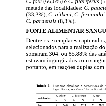
C. foxi
(66,6%) e
C. filariferus
(5
metade das localidades:
C. pauci
(33,3%),
C. aitkeni, C. fernando
C. paraensis
(8,3%).
FONTE ALIMENTAR SANGU
Dentre os exemplares capturados
selecionados para a realização do 
somaram 304, ou 85,88% das anál
estavam ingurgitados com sangue 
portanto, em reações duplas com 