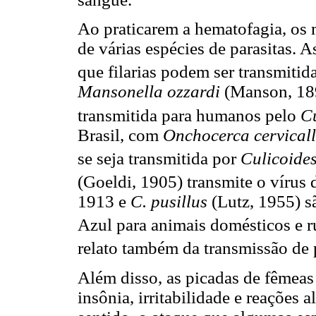
Ao praticarem a hematofagia, os
de várias espécies de parasitas. A
que filarias podem ser transmitid
Mansonella ozzardi
(Manson, 189
transmitida para humanos pelo
Cu
Brasil, com
Onchocerca cervical
se seja transmitida por
Culicoide
(Goeldi, 1905) transmite o vírus
1913 e
C. pusillus
(Lutz, 1955) s
Azul para animais domésticos e r
relato também da transmissão de 
Além disso, as picadas de fêmea
insônia, irritabilidade e reações 