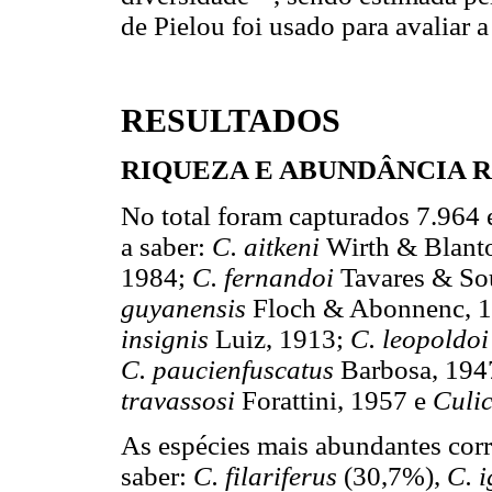
de Pielou foi usado para avaliar a
RESULTADOS
RIQUEZA E ABUNDÂNCIA R
No total foram capturados 7.964
a saber:
C. aitkeni
Wirth & Blant
1984;
C. fernandoi
Tavares & So
guyanensis
Floch & Abonnenc, 
insignis
Luiz, 1913;
C. leopoldo
C. paucienfuscatus
Barbosa, 194
travassosi
Forattini, 1957 e
Culi
As espécies mais abundantes cor
saber:
C. filariferus
(30,7%),
C. 