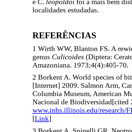
e
C. leopoldoi
foi a mais bem dis
localidades estudadas.
REFERÊNCIAS
1 Wirth WW, Blanton FS. A rewie
genus
Culicoides
(Diptera: Cera
Amazoniana. 1973;4(4):405-70.
2 Borkent A. World species of bi
[Internet] 2009. Salmon Arm, Can
Columbia Museum, American Muse
Nacional de Biodiversidad[cited 
www.inhs.illinois.edu/research
[
Link
]
3 Borkent A, Spinelli GR. Neotro