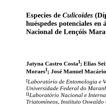
Especies de
Culicoides
(Dí
huéspedes potenciales en 
Nacional de Lençóis Mara
I
Jatyna Castro Costa
; Elias Se
I
Moraes
;
José Manuel Macário
I
Laboratório de Entomologia e V
Universidade Federal do Maranh
II
Laboratório Nacional e Intern
Triatomíneos, Instituto Oswald