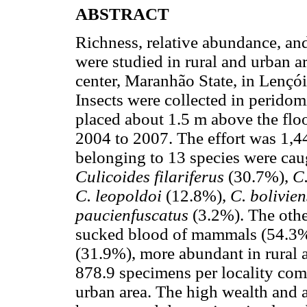
ABSTRACT
Richness, relative abundance, an
were studied in rural and urban ar
center, Maranhão State, in Lençó
Insects were collected in peridom
placed about 1.5 m above the floo
2004 to 2007. The effort was 1,44
belonging to 13 species were ca
Culicoides filariferus
(30.7%),
C
C. leopoldoi
(12.8%),
C. bolivie
paucienfuscatus
(3.2%). The oth
sucked blood of mammals (54.3%
(31.9%), more abundant in rural 
878.9 specimens per locality com
urban area. The high wealth and