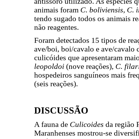
antissoro utilizado. As espécies
animais foram
C. boliviensis, C. 
tendo sugado todos os animais re
não reagentes.
Foram detectados 15 tipos de re
ave/boi, boi/cavalo e ave/cavalo
culicóides que apresentaram mai
leopoldoi
(nove reações),
C. fila
hospedeiros sanguíneos mais freq
(seis reações).
DISCUSSÃO
A fauna de
Culicoides
da região 
Maranhenses mostrou-se diversifi