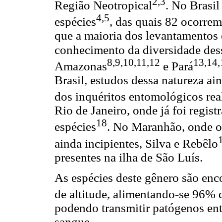
2,3
Região Neotropical
. No Brasi
4,5
espécies
, das quais 82 ocorrem
que a maioria dos levantamentos
conhecimento da diversidade dess
8,9,10,11,12
13,14,
Amazonas
e Pará
Brasil, estudos dessa natureza a
dos inquéritos entomológicos rea
Rio de Janeiro, onde já foi regis
18
espécies
. No Maranhão, onde o
ainda incipientes, Silva e Rebêlo
presentes na ilha de São Luís.
As espécies deste gênero são enc
de altitude, alimentando-se 96% 
podendo transmitir patógenos ent
sangue.