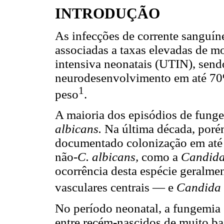
INTRODUÇÃO
As infecções de corrente sanguín
associadas a taxas elevadas de m
intensiva neonatais (UTIN), send
neurodesenvolvimento em até 70
1
peso
.
A maioria dos episódios de fung
albicans.
Na última década, porém
documentado colonização em até
não
-C. albicans,
como a
Candida
ocorrência desta espécie geralme
vasculares centrais — e
Candida 
No período neonatal, a fungemia 
entre recém-nascidos de muito ba