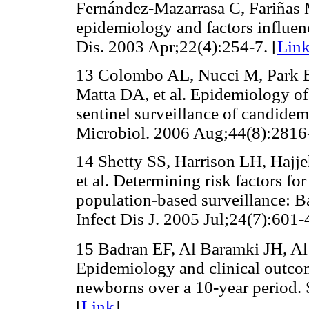
Fernández-Mazarrasa C, Fariñas M
epidemiology and factors influenc
Dis. 2003 Apr;22(4):254-7. [
Lin
13 Colombo AL, Nucci M, Park B
Matta DA, et al. Epidemiology of
sentinel surveillance of candidem
Microbiol. 2006 Aug;44(8):2816
14 Shetty SS, Harrison LH, Hajj
et al. Determining risk factors 
population-based surveillance: B
Infect Dis J. 2005 Jul;24(7):601-4
15 Badran EF, Al Baramki JH, A
Epidemiology and clinical outc
newborns over a 10-year period. 
[
Link
]