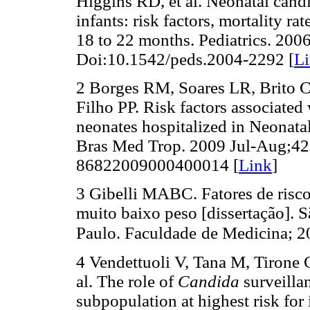
Higgins RD, et al. Neonatal cand
infants: risk factors, mortality 
18 to 22 months. Pediatrics. 200
Doi:10.1542/peds.2004-2292 [
L
2 Borges RM, Soares LR, Brito 
Filho PP. Risk factors associated
neonates hospitalized in Neonatal
Bras Med Trop. 2009 Jul-Aug;42
86822009000400014 [
Link
]
3 Gibelli MABC. Fatores de risc
muito baixo peso [dissertação]. 
Paulo. Faculdade
de Medicina; 2
4 Vendettuoli V, Tana M, Tirone 
al. The role of
Candida
surveilla
subpopulation at highest risk for 