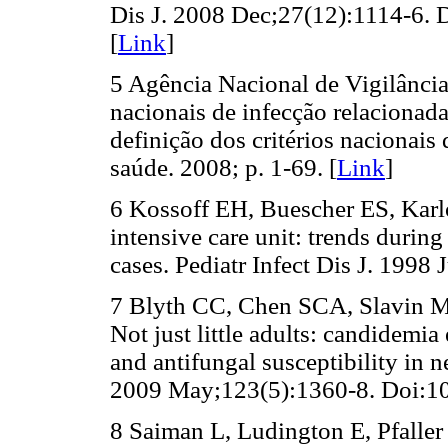
Dis J. 2008 Dec;27(12):1114-6.
[
Link
]
5 Agência Nacional de Vigilância 
nacionais de infecção relacionada
definição dos critérios nacionais 
saúde. 2008; p. 1-69. [
Link
]
6 Kossoff EH, Buescher ES, Kar
intensive care unit: trends during 
cases. Pediatr Infect Dis J. 1998 
7 Blyth CC, Chen SCA, Slavin MA
Not just little adults: candidemi
and antifungal susceptibility in n
2009 May;123(5):1360-8. Doi:1
8 Saiman L, Ludington E, Pfaller