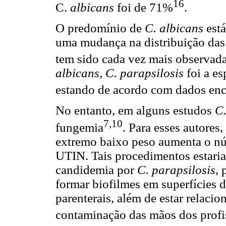
16
C.
albicans
foi de 71%
.
O predomínio de
C. albicans
est
uma mudança na distribuição das
tem sido cada vez mais observad
albicans, C. parapsilosis
foi a e
estando de acordo com dados enco
No entanto, em alguns estudos
C.
7,10
fungemia
. Para esses autores
extremo baixo peso aumenta o n
UTIN. Tais procedimentos estari
candidemia por
C. parapsilosis,
formar biofilmes em superfícies d
parenterais, além de estar relaci
contaminação das mãos dos profi