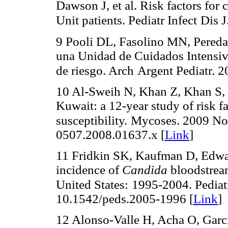
Dawson J, et al. Risk factors for
Unit patients. Pediatr Infect
Dis J
9 Pooli DL, Fasolino MN, Pereda
una Unidad de Cuidados Intensivo
de riesgo. Arch
Argent Pediatr. 2
10 Al-Sweih N, Khan Z, Khan S, 
Kuwait: a 12-year study of risk f
susceptibility.
Mycoses. 2009 Nov
0507.2008.01637.x [
Link
]
11 Fridkin SK, Kaufman D, Edwa
incidence of
Candida
bloodstrea
United States:
1995-2004. Pediat
10.1542/peds.2005-1996 [
Link
]
12 Alonso-Valle H, Acha O, Garc