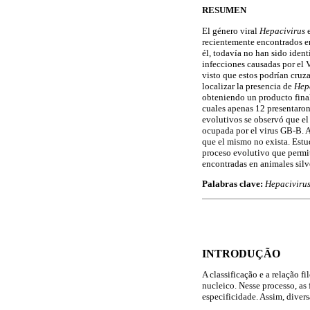
RESUMEN
El género viral
Hepacivirus
recientemente encontrados en
él, todavía no han sido ident
infecciones causadas por el 
visto que estos podrían cruza
localizar la presencia de
Hep
obteniendo un producto final
cuales apenas 12 presentaron
evolutivos se observó que el
ocupada por el virus GB-B. A
que el mismo no exista. Estu
proceso evolutivo que permit
encontradas en animales silve
Palabras clave:
Hepacivirus
INTRODUÇÃO
A classificação e a relação f
nucleico. Nesse processo, as
especificidade. Assim, diver