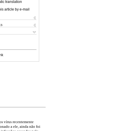
ic translation
is article by e-mail
ks
nk
os vírus recentemente
onado a ele, ainda não foi