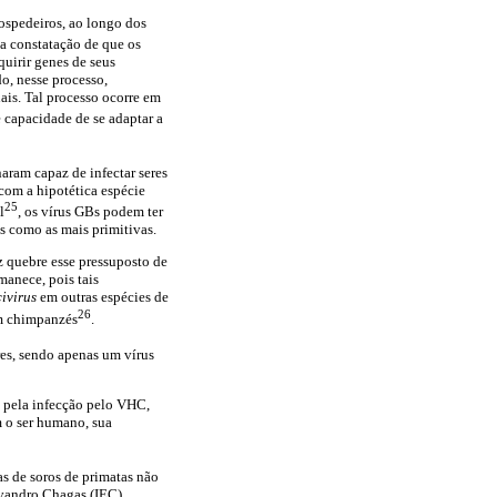
ospedeiros, ao longo dos
 a constatação de que os
uirir genes de seus
o, nesse processo,
ais. Tal processo ocorre em
 capacidade de se adaptar a
ram capaz de infectar seres
com a hipotética espécie
25
l
, os vírus GBs podem ter
s como as mais primitivas.
 quebre esse pressuposto de
anece, pois tais
ivirus
em outras espécies de
26
em chimpanzés
.
res, sendo apenas um vírus
s pela infecção pelo VHC,
 o ser humano, sua
s de soros de primatas não
vandro Chagas (IEC).