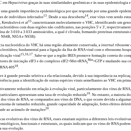
HC em
Hepacivirus
graças às suas similaridades genômicas e às suas epidemiologia e
 uma grande importância epidemiológica por que responde por uma grande epidem
13
14
s de indivíduos infectados
. Desde a sua descoberta
, esse vírus vem sendo estu
15
, Kreukulová et al
caracterizaram molecularmente o VHC, identificando um gen
ucleotídeos com duas regiões não codificantes, nas posições 5' e 3', respectivament
ína de 3.010 a 3.033 aminoácidos, a qual é clivada, formando proteínas estruturais 
A, NS4B, NS5A e NS5B).
cia nucleotídica do VHC há uma região altamente conservada, a
internal ribosome 
cleotídeos, fundamental para a ligação da fita de RNA viral com o ribossomo hosp
15,16,17
plicação viral
. Sabe-se que a região IRES promove formação correta do co
Met
atores de iniciação eIF3 e do complexo eIF2+Met-tRNA
+GTP e mudando sua co
i
18
 rRNA 40S
.
e à grande pressão seletiva a ela relacionada, devido à sua importância na replicaçã
ferência para a identificação de outras espécies virais semelhantes ao VHC em pri
tivamente reduzido em relação à evolução viral, particularmente dos vírus de RNA
19
 particulares apresentam uma taxa de evolução reduzida
. No entanto, a maioria d
dos vírus de RNA, se comparados aos vírus de DNA, o que ocorre devida a algumas c
enoma de tamanho reduzido, grande capacidade de adaptação, fortes efeitos deleté
20
idade ao acúmulo de mutações
.
icas evolutivas dos vírus de RNA, esses estariam sujeitos a diferentes leis evolutiva
miológicos, funcionais e estruturais, os quais indicam que os vírus de RNA podem 
 a sua evolução.