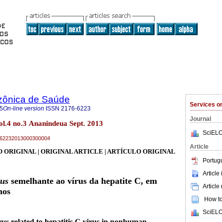
zônica de Saúde
Services 
5
On-line version
ISSN
2176-6223
Journal
l.4 no.3 Ananindeua Sept. 2013
SciELO
76-62232013000300004
Article
 ORIGINAL | ORIGINAL ARTICLE | ARTÍCULO ORIGINAL
Portug
Article
rus
semelhante ao vírus da hepatite C, em
Article
nos
How to 
SciELO
rus
related to hepatitis C virus in nonhuman