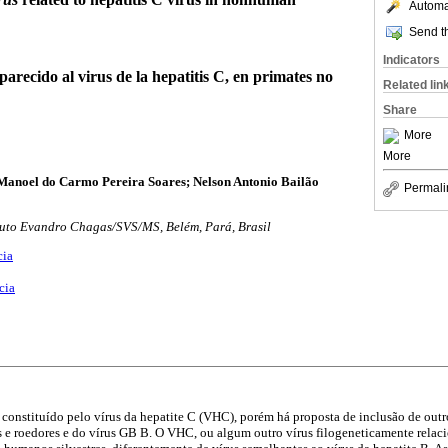
Automat
Send th
Indicators
parecido al virus de la hepatitis C, en primates no
Related lin
Share
More
More
anoel do Carmo Pereira Soares; Nelson Antonio Bailão
Permali
ituto Evandro Chagas/SVS/MS, Belém, Pará, Brasil
cia
cia
 constituído pelo vírus da hepatite C (VHC), porém há proposta de inclusão de outr
 e roedores e do vírus GB B. O VHC, ou algum outro vírus filogeneticamente relaci