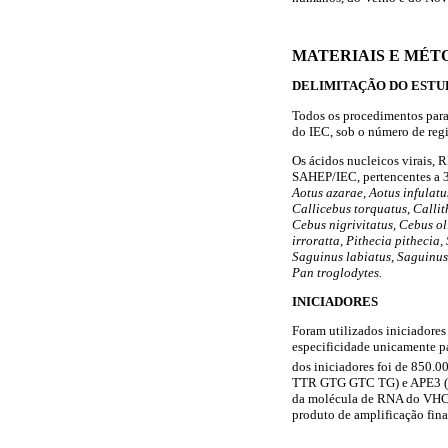
MATERIAIS E MÉT
DELIMITAÇÃO DO ESTU
Todos os procedimentos para
do IEC, sob o número de re
Os ácidos nucleicos virais,
SAHEP/IEC, pertencentes a 
Aotus azarae, Aotus infulatu
Callicebus torquatus, Callith
Cebus nigrivitatus, Cebus o
irroratta, Pithecia pithecia,
Saguinus labiatus, Saguinu
Pan troglodytes.
INICIADORES
Foram utilizados iniciadore
especificidade unicamente pa
dos iniciadores foi de 850.
TTR GTG GTC TG) e APE3 (G
da molécula de RNA do VHC,
produto de amplificação fin