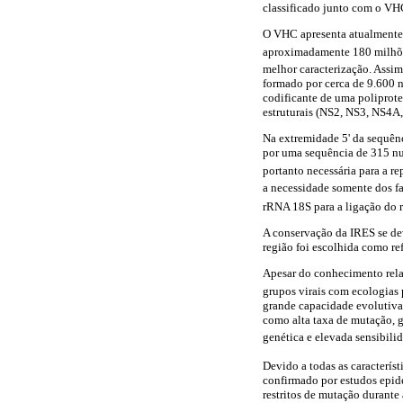
classificado junto com o V
O VHC apresenta atualmente
aproximadamente 180 milhõe
melhor caracterização. Assim
formado por cerca de 9.600 n
codificante de uma poliprote
estruturais (NS2, NS3, NS4
Na extremidade 5' da sequên
por uma sequência de 315 nu
portanto necessária para a re
a necessidade somente dos f
rRNA 18S para a ligação do
A conservação da IRES se dev
região foi escolhida como re
Apesar do conhecimento rela
grupos virais com ecologias
grande capacidade evolutiva 
como alta taxa de mutação, g
genética e elevada sensibil
Devido a todas as característ
confirmado por estudos epide
restritos de mutação durante