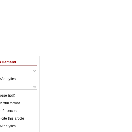
on Demand
 Analytics
uese (pdf)
 in xml format
 references
cite this article
 Analytics