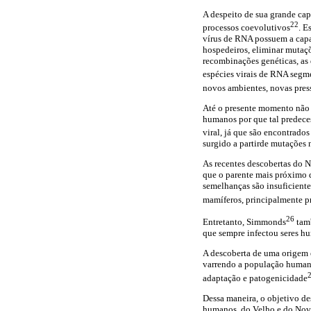
A despeito de sua grande cap
22
processos coevolutivos
. E
vírus de RNA possuem a capa
hospedeiros, eliminar mutaçõ
recombinações genéticas, as 
espécies virais de RNA seg
novos ambientes, novas pres
Até o presente momento não 
humanos por que tal predeces
viral, já que são encontrad
surgido a partirde mutações 
As recentes descobertas do 
que o parente mais próximo 
semelhanças são insuficient
mamíferos, principalmente p
26
Entretanto, Simmonds
tamb
que sempre infectou seres h
A descoberta de uma origem 
varrendo a população humana
adaptação e patogenicidade
Dessa maneira, o objetivo de
humanos, do Velho e do Nov