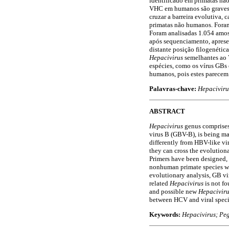
identificado em primatas não
VHC em humanos são graves e
cruzar a barreira evolutiva, 
primatas não humanos. Foram
Foram analisadas 1.054 amost
após sequenciamento, apres
distante posição filogenétic
Hepacivirus
semelhantes ao 
espécies, como os vírus GBs
humanos, pois estes parecem 
Palavras-chave:
Hepaciviru
ABSTRACT
Hepacivirus
genus comprises 
virus B (GBV-B), is being ma
differently from HBV-like vi
they can cross the evolution
Primers have been designed, 
nonhuman primate species we
evolutionary analysis, GB vi
related
Hepacivirus
is not f
and possible new
Hepaciviru
between HCV and viral speci
Keywords:
Hepacivirus; Peg