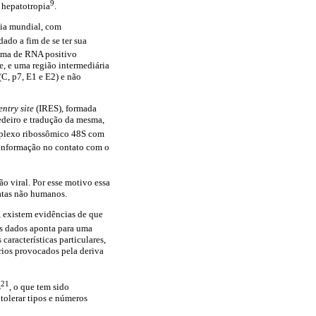
9
 hepatotropia
.
ia mundial, com
dado a fim de se ter sua
oma de RNA positivo
e, e uma região intermediária
(C, p7, E1 e E2) e não
entry site
(IRES), formada
edeiro e tradução da mesma,
mplexo ribossômico 48S com
nformação no contato com o
o viral. Por esse motivo essa
matas não humanos.
, existem evidências de que
os dados aponta para uma
aracterísticas particulares,
rios provocados pela deriva
21
s
, o que tem sido
tolerar tipos e números