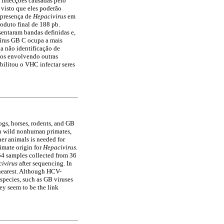
s infecções causadas pelo
,
visto que eles poderão
a presença de
Hepacivirus
em
oduto final de 188 pb.
sentaram bandas definidas e,
vírus GB C ocupa a mais
a não identificação de
dos envolvendo outras
ilitou o VHC infectar seres
ogs, horses, rodents, and GB
 in wild nonhuman primates,
her animals is needed for
imate origin for
Hepacivirus.
54 samples collected from 36
civirus
after sequencing. In
 nearest. Although HCV-
species, such as GB viruses
ey seem to be the link