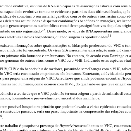
acidade evolutiva, os vírus de RNA são capazes de associações estáveis com seus h
ssa capacidade evolutiva tornou-se evidente a partir das duas últimas décadas, após
cidade de combinar o seu material genético com os de outros vírus, assim como adq
es deletérias acumuladas e dispersar combinações benéficas de mutações, realizand
quais geram sequencias nucleotídicas com diferenças significativas daquelas origin
23
mentado ou não segmentado
. Desse modo, os vírus de RNA apresentam uma grande
24
sões seletivas e novos hospedeiros, quando surgem as oportunidades
.
existem informações sobre quais mutações sofridas pelo predecessor do VHC o torna
sor ainda não foi encontrado. Os vírus GBs parecem ter uma relação mais próxima 
os em primatas não humanos e em humanos. No entanto, de acordo com Domingo et a
nos genomas de outros vírus, como o VHC ou o VHB, indicando estas espécies virai
NPHV, CHV e do hepacivírus de roedores, possuindo semelhanças com o VHC, talvez
do VHC seria encontrado em primatas não humanos. Entretanto, a dúvida ainda perm
es para propor uma origem do VHC. Acredita-se que ainda podemos encontrar
Hepac
rimatas não humanos, como ocorreu com HIV-1, do qual sabe-se que teve origem 
ém cita a teoria de que o VHC pode não ter uma origem a partir de animais silvest
umanos, hominídeos e provavelmente o ancestral dos mamíferos.
e um possível hospedeiro primário que pode ter levado a várias epidemias causada
 em séculos passados, seria um passo importante na compreensão das relações com
26
.
ste trabalho é pesquisar a presença de
Hepacivirus
semelhantes ao VHC, em amostra
o Mundo, mantidos no criobanco da Seção de Hepatologia (SAHEP) do Instituto E