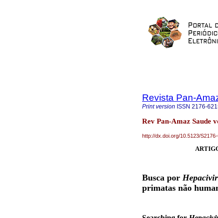
Revista Pan-Ama
Print version
ISSN
2176-621
Rev Pan-Amaz Saude vo
http://dx.doi.org/10.5123/S21
ARTIGO
Busca por
Hepacivi
primatas não huma
Searching for
Hepacivi