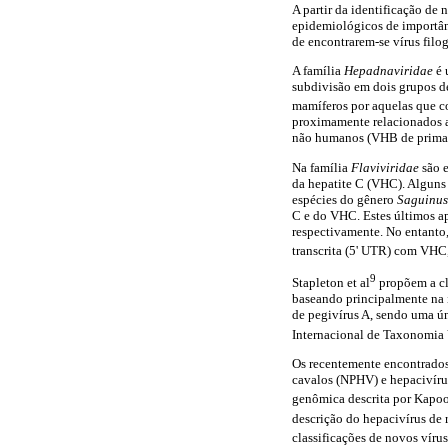
A partir da identificação de 
epidemiológicos de importân
de encontrarem-se vírus filo
A família
Hepadnaviridae
é 
subdivisão em dois grupos de
mamíferos por aquelas que c
proximamente relacionados a
não humanos (VHB de prima
Na família
Flaviviridae
são 
da hepatite C (VHC). Alguns
espécies do gênero
Saguinu
C e do VHC. Estes últimos ap
respectivamente. No entanto,
transcrita (5' UTR) com VHC
9
Stapleton et al
propõem a cl
baseando principalmente na 
de pegivírus A, sendo uma ú
Internacional de Taxonomia V
Os recentemente encontrados
cavalos (NPHV) e hepacivírus
genômica descrita por Kapoor
descrição do hepacivírus de 
classificações de novos víru