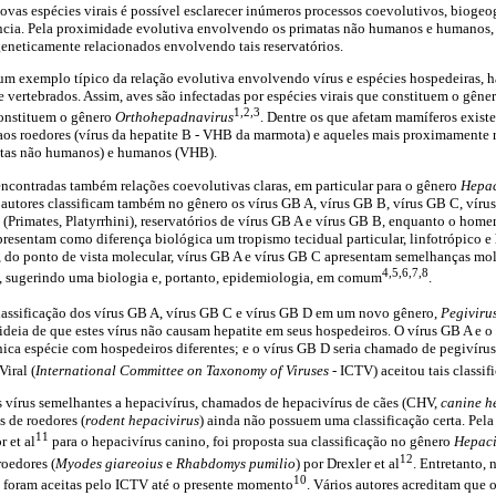
novas espécies virais é possível esclarecer inúmeros processos coevolutivos, biogeo
cia. Pela proximidade evolutiva envolvendo os primatas não humanos e humanos, 
geneticamente relacionados envolvendo tais reservatórios.
um exemplo típico da relação evolutiva envolvendo vírus e espécies hospedeiras,
 vertebrados. Assim, aves são infectadas por espécies virais que constituem o gêne
1,2,3
onstituem o gênero
Orthohepadnavirus
. Dentre os que afetam mamíferos exist
os roedores (vírus da hepatite B - VHB da marmota) e aqueles mais proximamente 
tas não humanos) e humanos (VHB).
encontradas também relações coevolutivas claras, em particular para o gênero
Hepac
 autores classificam também no gênero os vírus GB A, vírus GB B, vírus GB C, víru
s
(Primates, Platyrrhini), reservatórios de vírus GB A e vírus GB B, enquanto o home
resentam como diferença biológica um tropismo tecidual particular, linfotrópico e
 do ponto de vista molecular, vírus GB A e vírus GB C apresentam semelhanças mol
4,5,6,7,8
, sugerindo uma biologia e, portanto, epidemiologia, em comum
.
assificação dos vírus GB A, vírus GB C e vírus GB D em um novo gênero,
Pegiviru
ideia de que estes vírus não causam hepatite em seus hospedeiros. O vírus GB A e 
nica espécie com hospedeiros diferentes; e o vírus GB D seria chamado de pegivír
iral (
International Committee on Taxonomy of Viruses
- ICTV) aceitou tais classif
 vírus semelhantes a hepacivírus, chamados de hepacivírus de cães (CHV,
canine h
 de roedores (
rodent hepacivirus
) ainda não possuem uma classificação certa. Pel
11
 et al
para o hepacivírus canino, foi proposta sua classificação no gênero
Hepaci
12
roedores (
Myodes giareoius
e
Rhabdomys pumilio
) por Drexler et al
. Entretanto,
10
s foram aceitas pelo ICTV até o presente momento
. Vários autores acreditam que 