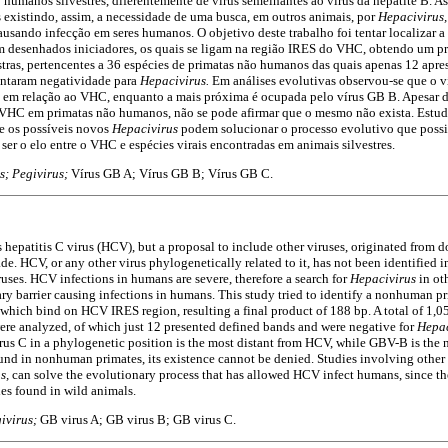
 humanos silvestres, diferentemente de vírus semelhantes ao vírus da hepatite B. A
xistindo, assim, a necessidade de uma busca, em outros animais, por
Hepacivirus
causando infecção em seres humanos. O objetivo deste trabalho foi tentar localizar 
 desenhados iniciadores, os quais se ligam na região IRES do VHC, obtendo um pr
ras, pertencentes a 36 espécies de primatas não humanos das quais apenas 12 apre
entaram negatividade para
Hepacivirus.
Em análises evolutivas observou-se que o 
a em relação ao VHC, enquanto a mais próxima é ocupada pelo vírus GB B. Apesar d
VHC em primatas não humanos, não se pode afirmar que o mesmo não exista. Estu
 e os possíveis novos
Hepacivirus
podem solucionar o processo evolutivo que possib
ser o elo entre o VHC e espécies virais encontradas em animais silvestres.
s; Pegivirus;
Vírus GB A; Vírus GB B; Vírus GB C.
hepatitis C virus (HCV), but a proposal to include other viruses, originated from d
de. HCV, or any other virus phylogenetically related to it, has not been identified
ruses. HCV infections in humans are severe, therefore a search for
Hepacivirus
in ot
ary barrier causing infections in humans. This study tried to identify a nonhuman pr
which bind on HCV IRES region, resulting a final product of 188 bp. A total of 1,0
re analyzed, of which just 12 presented defined bands and were negative for
Hepa
rus C in a phylogenetic position is the most distant from HCV, while GBV-B is the
ound in nonhuman primates, its existence cannot be denied. Studies involving other 
s,
can solve the evolutionary process that has allowed HCV infect humans, since th
es found in wild animals.
ivirus;
GB virus A; GB virus B; GB virus C.