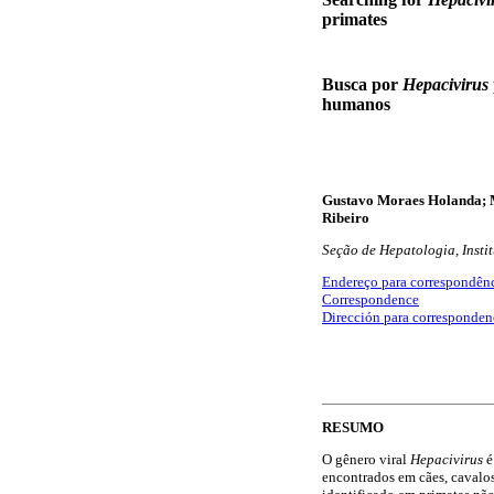
primates
Busca por
Hepacivirus
humanos
Gustavo Moraes Holanda; M
Ribeiro
Seção
de Hepatologia, Inst
Endereço para correspondên
Correspondence
Dirección para corresponden
RESUMO
O gênero viral
Hepacivirus
é
encontrados em cães, cavalos