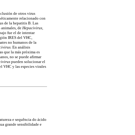
nclusión de otros virus
enéticamente relacionado con
s de la hepatitis B. Las
s animales, de
Hepacivirus,
ajo fue el de intentar
región IRES del VHC,
mates no humanos de la
ivirus.
En análisis
ras que la más próxima es
anos, no se puede afirmar
ivirus
pueden solucionar el
el VHC y las especies virales
 natureza e sequência do ácido
sua grande sensibilidade e