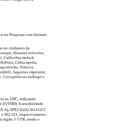
ica em Pesquisas com Animais
as no criobanco da
caraya, Alouatta seniculus,
ii, Callicebus molock,
albifrons, Cebus apella,
agothricha, Pithecia
weddelli, Saguinus imperator,
o:
Cercopithecus aethiops
e
tes ao VHC, indicando
e D (VHD). A sensibilidade
GY A), APE2 (GGG AGA GCC
 302-321, respectivamente,
a região 5' UTR, sendo o