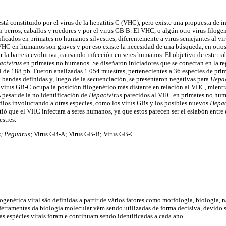
está constituido por el virus de la hepatitis C (VHC), pero existe una propuesta de i
 perros, caballos y roedores y por el virus GB B. El VHC, o algún otro virus filog
ificados en primates no humanos silvestres, diferentemente a virus semejantes al viru
VHC en humanos son graves y por eso existe la necesidad de una búsqueda, en otro
r la barrera evolutiva, causando infección en seres humanos. El objetivo de este trab
acivirus
en primates no humanos. Se diseñaron iniciadores que se conectan en la 
 de 188 pb. Fueron analizadas 1.054 muestras, pertenecientes a 36 especies de pri
 bandas definidas y, luego de la secuenciación, se presentaron negativas para
Hepac
 virus GB-C ocupa la posición filogenético más distante en relación al VHC, mient
 pesar de la no identificación de
Hepacivirus
parecidos al VHC en primates no hum
dios involucrando a otras especies, como los virus GBs y los posibles nuevos
Hepac
ió que el VHC infectara a seres humanos, ya que estos parecen ser el eslabón entre 
stres.
; Pegivirus;
Virus GB-A; Virus GB-B; Virus GB-C.
ilogenética viral são definidas a partir de vários fatores como morfologia, biologia,
 ferramentas da biologia molecular vêm sendo utilizadas de forma decisiva, devido 
sas espécies virais foram e continuam sendo identificadas a cada ano.