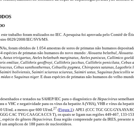
ODOS
DO
 este trabalho foram realizados no IEC. A pesquisa foi aprovada pelo Comitê de Ét
gistro 0029/2008/IEC/SVS/MS.
 RNAs, foram obtidos de 1.054 amostras de soros de primatas não humanos depositad
34 espécies de primatas não humanos do novo mundo:
Alouatta belzebul, Alouatta 
s, Aotus trivigartus, Ateles belzebuth marginatus, Ateles paniscus, Callimico goeld
rix emiliae, Callithrix geoffroyi, Callithrix jacchus, Callithrix penicilata, Cebus 
livaceus, Cebus xanthosthernus, Cebuella pygmea, Chiropotes satanas, Lagothrix l
 Saimiri boliviensis, Saimiri sciureus sciureus, Saimiri ustus, Saguinus fuscicollis 
s midas
e
Saguinus niger.
E duas espécies de primatas não humanos do velho mund
s desenhados e testados na SAHEP/IEC para o diagnóstico de
Hepacivirus
semelhan
ra o VHC e negatividade para os vírus da hepatite A (VHA), VHB e vírus da hepatit
27
000 UI/mL a menos que 600 UI/mL
(
Figura 1
): APE1 (CCC TGC GCG GYA AYA R
GG CAC TYG CAA GCA CCS T), os quais se ligam nas regiões 449-467, 133-153 e
 espécie do gênero
Hepacivirus.
Essa região compreende parte da IRES, presente n
al um amplicon de 188 pares de nucleotídeos.