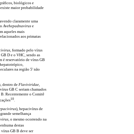
gráficos, biológicos e
existe maior probabilidade
 havendo claramente uma
ro
Avehepadnavirus
e
em aqueles mais
relacionados aos primatas
ivirus,
formado pelo vírus
s GB D e o VHC, sendo as
m é reservatório de vírus GB
 hepatotrópico,
eculares na região 5' não
s,
dentro de
Flaviviridae
,
o vírus GB C seriam chamados
us B. Recentemente o Comitê
10
icações
.
epacivirus
), hepacivírus de
a grande semelhança
virus,
o mesmo ocorrendo na
 nenhuma destas
o vírus GB B deve ser