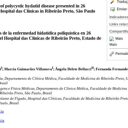
Traduç
 of polycystic hydatid disease presented in 26
Enviar 
 Hospital das Clínicas in Ribeirão Preto, São Paulo
Indicadore
Links rela
Compartilh
s de la enfermedad hidatídica poliquística en 26
el Hospital das Clínicas de Ribeirão Preto, Estado de
Mais
Mais
Permali
I
I
II
i
; Marcia Guimarães Villanova
; Ângela Delete Bellucci
; Fernanda Fernande
ia, Departamento de Clínica Médica, Faculdade de Medicina de Ribeirão Preto, U
rasil
agens e Física Médicas, Departamento de Clínica Médica, Faculdade de Medicina 
Ribeirão Preto, São Paulo, Brasil
lante de Fígado, Hospital das Clínicas, Faculdade de Medicina de Ribeirão Pret
aulo, Brasil
cia
cia