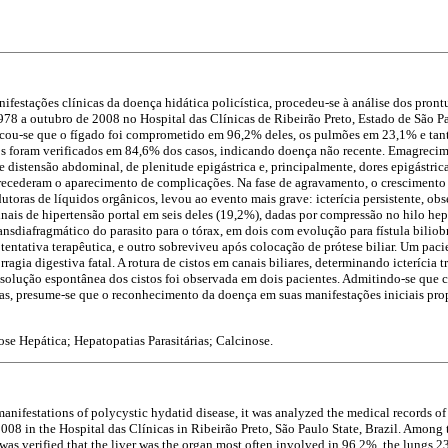
ifestações clínicas da doença hidática policística, procedeu-se à análise dos pron
8 a outubro de 2008 no Hospital das Clínicas de Ribeirão Preto, Estado de São Pau
ficou-se que o fígado foi comprometido em 96,2% deles, os pulmões em 23,1% e ta
s foram verificados em 84,6% dos casos, indicando doença não recente. Emagrecime
de distensão abdominal, de plenitude epigástrica e, principalmente, dores epigástri
recederam o aparecimento de complicações. Na fase de agravamento, o crescimento d
toras de líquidos orgânicos, levou ao evento mais grave: icterícia persistente, ob
ais de hipertensão portal em seis deles (19,2%), dadas por compressão no hilo hepá
transdiafragmático do parasito para o tórax, em dois com evolução para fístula bili
 tentativa terapêutica, e outro sobreviveu após colocação de prótese biliar. Um paci
ragia digestiva fatal. A rotura de cistos em canais biliares, determinando icterícia t
esolução espontânea dos cistos foi observada em dois pacientes. Admitindo-se que c
as, presume-se que o reconhecimento da doença em suas manifestações iniciais prop
se Hepática; Hepatopatias Parasitárias; Calcinose.
 manifestations of polycystic hydatid disease, it was analyzed the medical records of
8 in the Hospital das Clínicas in Ribeirão Preto, São Paulo State, Brazil. Among t
t was verified that the liver was the organ most often involved in 96.2%, the lungs