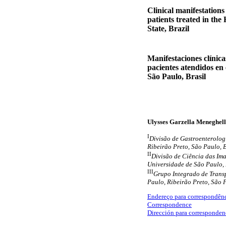
Clinical manifestations
patients treated in the
State, Brazil
Manifestaciones clínica
pacientes atendidos en 
São Paulo, Brasil
Ulysses Garzella Meneghell
I
Divisão de Gastroenterolog
Ribeirão Preto, São Paulo, B
II
Divisão de Ciência das Im
Universidade de São Paulo, 
III
Grupo Integrado de Transp
Paulo, Ribeirão Preto, São P
Endereço para correspondên
Correspondence
Dirección para corresponden