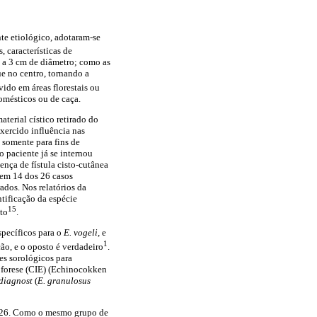
te etiológico, adotaram-se
, características de
m a 3 cm de diâmetro; como as
ue no centro, tornando a
ido em áreas florestais ou
omésticos ou de caça.
aterial cístico retirado do
exercido influência nas
 somente para fins de
 paciente já se internou
ença de fístula cisto-cutânea
 em 14 dos 26 casos
dos. Nos relatórios da
ntificação da espécie
15
to
.
specíficos para o
E. vogeli,
e
1
ção, e o oposto é verdadeiro
.
es sorológicos para
roforese (CIE) (Echinocokken
odiagnost
(
E. granulosus
 a 26. Como o mesmo grupo de