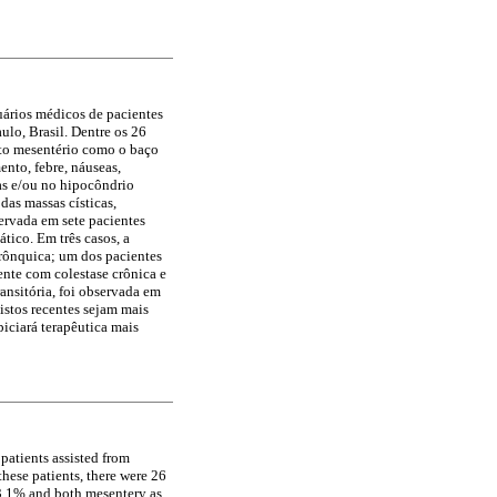
tuários médicos de pacientes
lo, Brasil. Dentre os 26
nto mesentério como o baço
nto, febre, náuseas,
cas e/ou no hipocôndrio
as massas císticas,
servada em sete pacientes
tico. Em três casos, a
obrônquica; um dos pacientes
ente com colestase crônica e
ransitória, foi observada em
istos recentes sejam mais
iciará terapêutica mais
 patients assisted from
hese patients, there were 26
 23.1% and both mesentery as