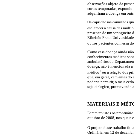
observações objeto da prese
curtas temporadas, expondo-
adquiriram a doença em outr
Os caprichosos caminhos que
esclarecer a causa das múlti
presença de um seringueiro d
Ribeirão Preto, Universidad
outros pacientes com essa do
Como essa doença ainda não 
conhecimentos médicos sobre
ambulatórios do Departamen
doença, não é mencionada a 
1
médico
ou a relação dos pri
que, em geral, vêm antes do 
poderia permitir, o mais ced
seja cirúrgico, promovendo a
MATERIAIS E MÉT
Foram revistos os prontuári
outubro de 2008, nos quais c
O projeto deste trabalho fo
Ordinária, em 12 de dezembr