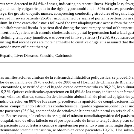
sts were detected in 84.6% of cases, indicating no recent illness. Weight loss, fever
g and mainly epigastric pain in the right hypochondrium, in 80% of cases, precede
tage, the growth of cystic masses, compressing conducting structures of organic liqu
bserved in seven patients (26.9%), accompanied by signs of portal hypertension in s
lum. In three cases cholestasis followed the transdiaphragmatic access from the para
to biliobronchial fistula. A patient died during the post-surgery period of therapeut
t insertion. A patient with chronic cholestasis and portal hypertension had a fatal ga
s, defining temporary jaundice, was observed in five patients (19.2%). A spontaneous
itting that recent cysts are more permeable to curative drugs, it is assumed that the
 provide more efficient therapy.
epatic; Liver Diseases, Parasitic; Calcinosis.
las manifestaciones clínicas de la enfermedad hidatídica poliquística, se procedió al 
os de noviembre de 1978 a octubre de 2008 en el Hospital de Clínicas de Ribeirão 
es encontrados, se verificó que el hígado estaba comprometido en 96,2 %, los pulmo
9,2 %. Quistes calcificados aparecieron en 84,6% de los casos, indicando enfermed
eas, vómitos, diarrea, sensación de distensión abdominal, de plenitud epigástrica y
ondrio derecho, en 80% de los casos, precedieron la aparición de complicaciones. En
sticas, comprimiendo estructuras conductoras de líquidos orgánicos, condujo al suc
ente pacientes (26,9%), acompañada de señales de hipertensión portal en seis de ell
o. En tres casos, a la colestasis se siguió el tránsito transdiafragmático del parásito
ronquial; uno de ellos falleció en el postoperatorio de intento terapéutico, y otro s
 Un paciente con colestasis crónica e hipertensión portal tuvo una hemorragia digesti
determinando ictericia transitoria, se observó en cinco pacientes (19,2%). Una soluc