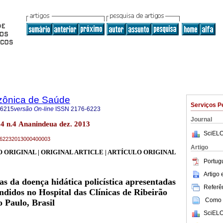
zônica de Saúde
Serviços P
-6215
versão On-line
ISSN
2176-6223
Journal
4 n.4 Ananindeua dez. 2013
SciELO
76-62232013000400003
Artigo
 ORIGINAL | ORIGINAL ARTICLE | ARTÍCULO ORIGINAL
Portug
Artigo
as da doença hidática policística apresentadas
Referên
endidos no Hospital das Clínicas de Ribeirão
Como c
o Paulo, Brasil
SciELO