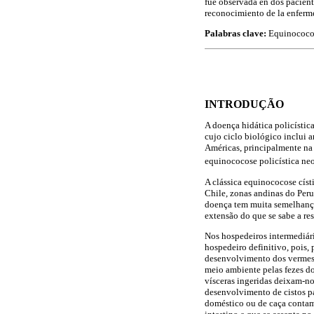
fue observada en dos pacient
reconocimiento de la enferme
Palabras clave:
Equinococos
INTRODUÇÃO
A doença hidática policístic
cujo ciclo biológico inclui a
Américas, principalmente na
equinococose policística neo
A clássica equinococose císti
Chile, zonas andinas do Peru
doença tem muita semelhança
extensão do que se sabe a res
Nos hospedeiros intermediári
hospedeiro definitivo, pois,
desenvolvimento dos vermes 
meio ambiente pelas fezes do
vísceras ingeridas deixam-n
desenvolvimento de cistos pa
doméstico ou de caça contam