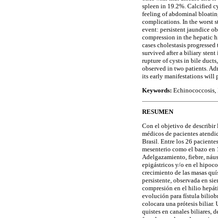
spleen in 19.2%. Calcified cy
feeling of abdominal bloatin
complications. In the worst s
event: persistent jaundice o
compression in the hepatic hi
cases cholestasis progressed 
survived after a biliary sten
rupture of cysts in bile duct
observed in two patients. Adm
its early manifestations will
Keywords:
Echinococcosis, H
RESUMEN
Con el objetivo de describir 
médicos de pacientes atendid
Brasil. Entre los 26 pacient
mesenterio como el bazo en 1
Adelgazamiento, fiebre, náus
epigástricos y/o en el hipoc
crecimiento de las masas quí
persistente, observada en si
compresión en el hilio hepátic
evolución para fístula biliob
colocara una prótesis biliar.
quistes en canales biliares, 