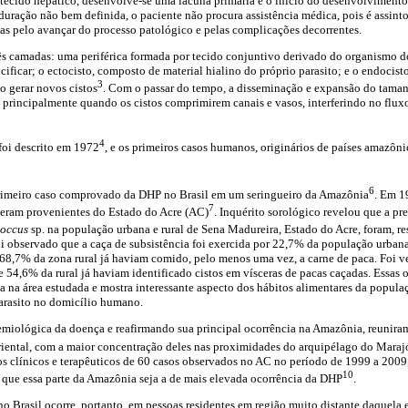
o tecido hepático, desenvolve-se uma lacuna primária e o início do desenvolvimento 
ração não bem definida, o paciente não procura assistência médica, pois é assint
as pelo avançar do processo patológico e pelas complicações decorrentes.
ês camadas: uma periférica formada por tecido conjuntivo derivado do organismo d
cificar; o ectocisto, composto de material hialino do próprio parasito; e o endocis
3
o gerar novos cistos
. Com o passar do tempo, a disseminação e expansão do taman
s principalmente quando os cistos comprimirem canais e vasos, interferindo no flux
4
foi descrito em 1972
, e os primeiros casos humanos, originários de países amazôn
6
rimeiro caso comprovado da DHP no Brasil em um seringueiro da Amazônia
. Em 1
7
e eram provenientes do Estado do Acre (AC)
. Inquérito sorológico revelou que a pr
coccus
sp. na população urbana e rural de Sena Madureira, Estado do Acre, foram, 
i observado que a caça de subsistência foi exercida por 22,7% da população urban
 68,7% da zona rural já haviam comido, pelo menos uma vez, a carne de paca. Foi v
54,6% da rural já haviam identificado cistos em vísceras de pacas caçadas. Essas o
a na área estudada e mostra interessante aspecto dos hábitos alimentares da popula
arasito no domicílio humano.
iológica da doença e reafirmando sua principal ocorrência na Amazônia, reunira
iental, com a maior concentração deles nas proximidades do arquipélago do Marajó
s clínicos e terapêuticos de 60 casos observados no AC no período de 1999 a 2009, 
10
 que essa parte da Amazônia seja a de mais elevada ocorrência da DHP
.
o Brasil ocorre, portanto, em pessoas residentes em região muito distante daquela 