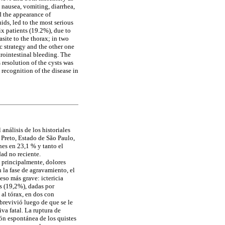
, nausea, vomiting, diarrhea,
d the appearance of
ids, led to the most serious
ix patients (19.2%), due to
site to the thorax; in two
ic strategy and the other one
strointestinal bleeding. The
 resolution of the cysts was
 recognition of the disease in
análisis de los historiales
Preto, Estado de São Paulo,
nes en 23,1 % y tanto el
ad no reciente.
, principalmente, dolores
 la fase de agravamiento, el
eso más grave: ictericia
os (19,2%), dadas por
 al tórax, en dos con
obrevivió luego de que se le
va fatal. La ruptura de
ión espontánea de los quistes