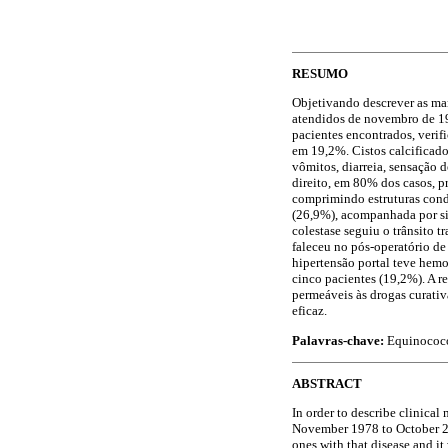
RESUMO
Objetivando descrever as man
atendidos de novembro de 197
pacientes encontrados, veri
em 19,2%. Cistos calcificado
vômitos, diarreia, sensação 
direito, em 80% dos casos, p
comprimindo estruturas condu
(26,9%), acompanhada por sin
colestase seguiu o trânsito 
faleceu no pós-operatório de
hipertensão portal teve hemor
cinco pacientes (19,2%). A r
permeáveis às drogas curativ
eficaz.
Palavras-chave:
Equinococo
ABSTRACT
In order to describe clinical
November 1978 to October 200
ones with that disease and i