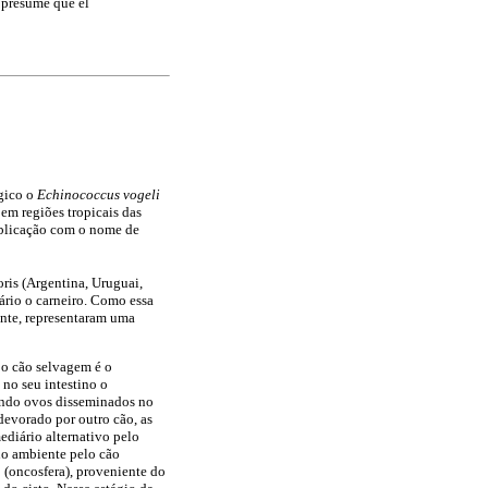
e presume que el
ógico o
Echinococcus vogeli
 em regiões tropicais das
ublicação com o nome de
ris (Argentina, Uruguai,
ário o carneiro. Como essa
nte, representaram uma
 o cão selvagem é o
 no seu intestino o
rindo ovos disseminados no
devorado por outro cão, as
diário alternativo pelo
no ambiente pelo cão
 (oncosfera), proveniente do