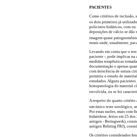
PACIENTES
Como critérios de inclusão, 
os dois primeiros já utilizad
policistos hidáticos, com ou
deposições de cálcio se dão n
imagem quase patognomônic
rurais onde, usualmente, pac
Levando em conta que o terce
paciente -, pode implicar na 
medidas terapêuticas tomadas
documentação e apenas quand
com deiscência de sutura cirú
permitiu o estudo de materi
estudados. Alguns pacientes
histopatologia do material c
envolvida, ou se foi caracte
A respeito do quarto critério
um único teste sorológico, s
Por essas razões, mais com f
hidatidose, feitos em 25 dos
antigen - Beringwerk), cons
antigen Behring FRJ), consi
Os critérios considerados fo