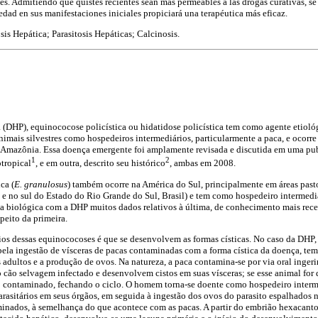
es. Admitiendo que quistes recientes sean más permeables a las drogas curativas, s
dad en sus manifestaciones iniciales propiciará una terapéutica más eficaz.
is Hepática; Parasitosis Hepáticas; Calcinosis.
a (DHP), equinococose policística ou hidatidose policística tem como agente etiol
nimais silvestres como hospedeiros intermediários, particularmente a paca, e ocorre
 Amazônia. Essa doença emergente foi amplamente revisada e discutida em uma p
1
2
tropical
, e em outra, descrito seu histórico
, ambas em 2008.
ca (
E. granulosus
) também ocorre na América do Sul, principalmente em áreas pasto
 e no sul do Estado do Rio Grande do Sul, Brasil) e tem como hospedeiro intermedi
 biológica com a DHP muitos dados relativos à última, de conhecimento mais rece
peito da primeira.
os dessas equinococoses é que se desenvolvem as formas císticas. No caso da DHP,
 pela ingestão de vísceras de pacas contaminadas com a forma cística da doença, tem
adultos e a produção de ovos. Na natureza, a paca contamina-se por via oral inge
 cão selvagem infectado e desenvolvem cistos em suas vísceras; se esse animal for 
o contaminado, fechando o ciclo. O homem torna-se doente como hospedeiro interme
rasitários em seus órgãos, em seguida à ingestão dos ovos do parasito espalhados 
inados, à semelhança do que acontece com as pacas. A partir do embrião hexacanto