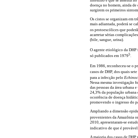
intestino e que se assenta n
doença no homem, ainda de du
surgirem os primeiros sintom
Os cistos se organizam em tr
mais adiantada, poderá se cal
os protoescólices que poderã
acarretar sérias complicaçõe
(bile, sangue, urina).
O agente etiológico da DHP 
5
só publicados em 1979
.
Em 1986, reconheceu-se o p
casos de DHP, dos quais set
para a infecção pelo
Echino
Nessa mesma investigação fo
das pessoas da área urbana e
24,3% da população urbana e 
ocorrência de doença hidátic
promovendo o ingresso do p
Ampliando a dimensão epidem
provenientes da Amazônia or
2010, apresentaram-se estudo
indicativo de que é provável
A maioria dos casos de DHP n