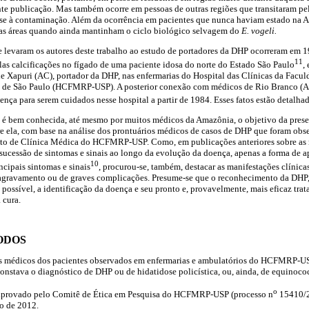
nte publicação. Mas também ocorre em pessoas de outras regiões que transitaram p
se à contaminação. Além da ocorrência em pacientes que nunca haviam estado na 
as áreas quando ainda mantinham o ciclo biológico selvagem do
E. vogeli.
 levaram os autores deste trabalho ao estudo de portadores da DHP ocorreram em 19
11
plas calcificações no fígado de uma paciente idosa do norte do Estado São Paulo
,
e Xapuri (AC), portador da DHP, nas enfermarias do Hospital das Clínicas da Facu
e de São Paulo (HCFMRP-USP). A posterior conexão com médicos de Rio Branco (AC
ença para serem cuidados nesse hospital a partir de 1984. Esses fatos estão detalh
é bem conhecida, até mesmo por muitos médicos da Amazônia, o objetivo da prese
 ela, com base na análise dos prontuários médicos de casos de DHP que foram obs
to de Clínica Médica do HCFMRP-USP. Como, em publicações anteriores sobre as m
sucessão de sintomas e sinais ao longo da evolução da doença, apenas a forma de 
10
ncipais sintomas e sinais
, procurou-se, também, destacar as manifestações clínicas 
agravamento ou de graves complicações. Presume-se que o reconhecimento da DHP, d
o possível, a identificação da doença e seu pronto e, provavelmente, mais eficaz tr
 cura.
ODOS
os médicos dos pacientes observados em enfermarias e ambulatórios do HCFMRP-U
onstava o diagnóstico de DHP ou de hidatidose policística, ou, ainda, de equinococ
o
i aprovado pelo Comitê de Ética em Pesquisa do HCFMRP-USP (processo n
15410/2
o de 2012.