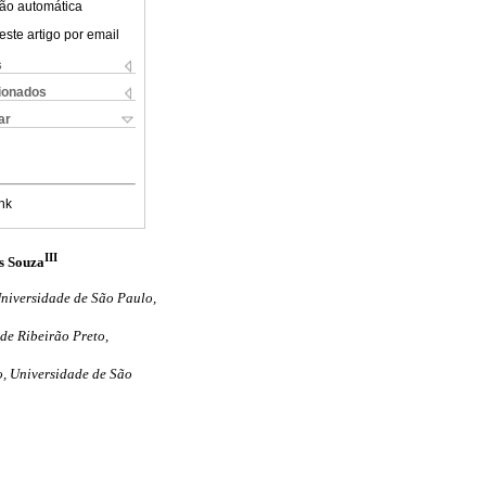
ão automática
este artigo por email
s
cionados
ar
nk
III
s Souza
niversidade de São Paulo,
de Ribeirão Preto,
o, Universidade de São