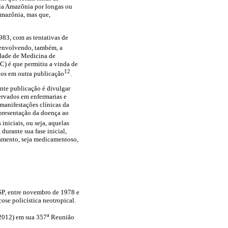
ela Amazônia por longas ou
Amazônia, mas que,
83, com as tentativas de
 envolvendo, também, a
ldade de Medicina de
) é que permitiu a vinda de
12
ados em outra publicação
.
nte publicação é divulgar
ervados em enfermarias e
anifestações clínicas da
apresentação da doença ao
iniciais, ou seja, aquelas
urante sua fase inicial,
atamento, seja medicamentoso,
SP, entre novembro de 1978 e
ose policística neotropical.
a
012) em sua 357
Reunião