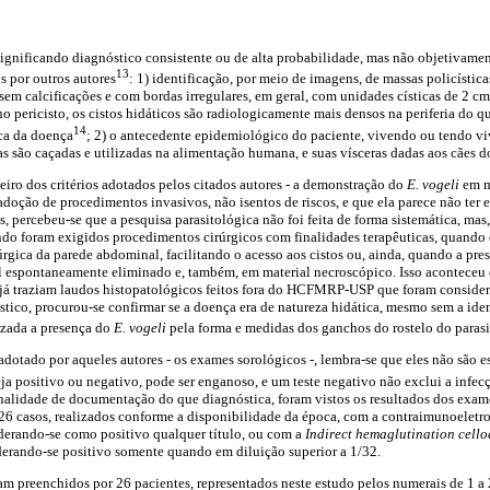
significando diagnóstico consistente ou de alta probabilidade, mas não objetivamen
13
os por outros autores
: 1) identificação, por meio de imagens, de massas policísticas
 sem calcificações e com bordas irregulares, em geral, com unidades císticas de 2 c
o pericisto, os cistos hidáticos são radiologicamente mais densos na periferia do q
14
a da doença
; 2) o antecedente epidemiológico do paciente, vivendo ou tendo viv
as são caçadas e utilizadas na alimentação humana, e suas vísceras dadas aos cães d
iro dos critérios adotados pelos citados autores - a demonstração do
E. vogeli
em m
adoção de procedimentos invasivos, não isentos de riscos, e que ela parece não ter 
, percebeu-se que a pesquisa parasitológica não foi feita de forma sistemática, mas,
o foram exigidos procedimentos cirúrgicos com finalidades terapêuticas, quando o
rgica da parede abdominal, facilitando o acesso aos cistos ou, ainda, quando a pres
al espontaneamente eliminado e, também, em material necroscópico. Isso aconteceu
 já traziam laudos histopatológicos feitos fora do HCFMRP-USP que foram considera
ístico, procurou-se confirmar se a doença era de natureza hidática, mesmo sem a ide
rizada a presença do
E. vogeli
pela forma e medidas dos ganchos do rostelo do parasi
 adotado por aqueles autores - os exames sorológicos -, lembra-se que eles não são e
eja positivo ou negativo, pode ser enganoso, e um teste negativo não exclui a infec
inalidade de documentação do que diagnóstica, foram vistos os resultados dos exam
 26 casos, realizados conforme a disponibilidade da época, com a contraimunoelet
iderando-se como positivo qualquer título, ou com a
Indirect hemaglutination cell
derando-se positivo somente quando em diluição superior a 1/32.
ram preenchidos por 26 pacientes, representados neste estudo pelos numerais de 1