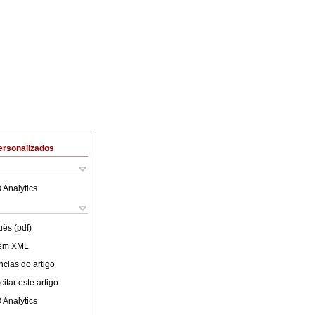
ersonalizados
 Analytics
uês (pdf)
 em XML
cias do artigo
itar este artigo
 Analytics