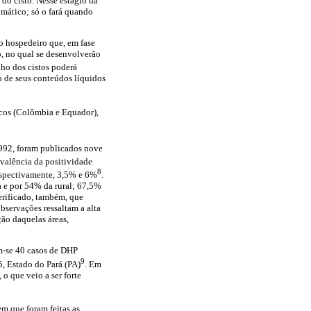
do cisto. Nesse estágio da
omático; só o fará quando
o hospedeiro que, em fase
to, no qual se desenvolverão
ho dos cistos poderá
o de seus conteúdos líquidos
icos (Colômbia e Equador),
992, foram publicados nove
evalência da positividade
8
respectivamente, 3,5% e 6%
.
a e por 54% da rural; 67,5%
erificado, também, que
bservações ressaltam a alta
ção daquelas áreas,
m-se 40 casos de DHP
9
, Estado do Pará (PA)
. Em
o que veio a ser forte
em que foram feitas as