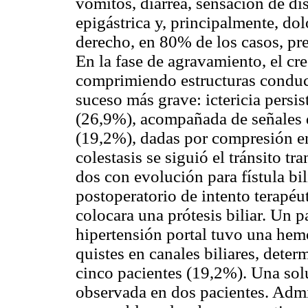
vómitos, diarrea, sensación de di
epigástrica y, principalmente, do
derecho, en 80% de los casos, pr
En la fase de agravamiento, el cr
comprimiendo estructuras conduct
suceso más grave: ictericia persis
(26,9%), acompañada de señales de
(19,2%), dadas por compresión en e
colestasis se siguió el tránsito tr
dos con evolución para fístula bil
postoperatorio de intento terapéut
colocara una prótesis biliar. Un p
hipertensión portal tuvo una hemo
quistes en canales biliares, deter
cinco pacientes (19,2%). Una sol
observada en dos pacientes. Admi