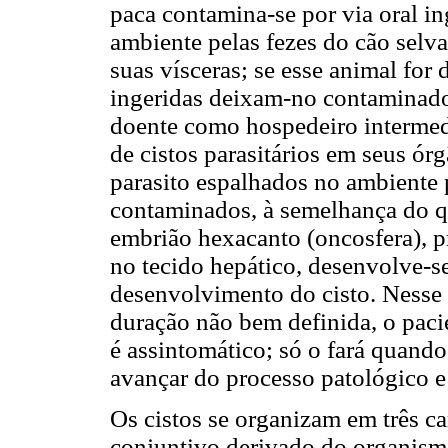
paca contamina-se por via oral 
ambiente pelas fezes do cão selv
suas vísceras; se esse animal for 
ingeridas deixam-no contaminado
doente como hospedeiro intermed
de cistos parasitários em seus ór
parasito espalhados no ambiente 
contaminados, à semelhança do qu
embrião hexacanto (oncosfera), pr
no tecido hepático, desenvolve-se
desenvolvimento do cisto. Nesse
duração não bem definida, o paci
é assintomático; só o fará quand
avançar do processo patológico e
Os cistos se organizam em três c
conjuntivo derivado do organism