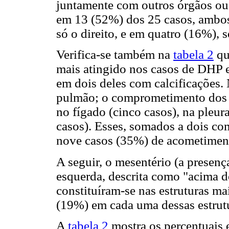
juntamente com outros órgãos ou
em 13 (52%) dos 25 casos, ambos
só o direito, e em quatro (16%), 
Verifica-se também na
tabela 2
qu
mais atingido nos casos de DHP e
em dois deles com calcificações. 
pulmão; o comprometimento dos p
no fígado (cinco casos), na pleura
casos). Esses, somados a dois c
nove casos (35%) de acometiment
A seguir, o mesentério (a presenç
esquerda, descrita como "acima do
constituíram-se nas estruturas ma
(19%) em cada uma dessas estrut
A
tabela 2
mostra os percentuais 