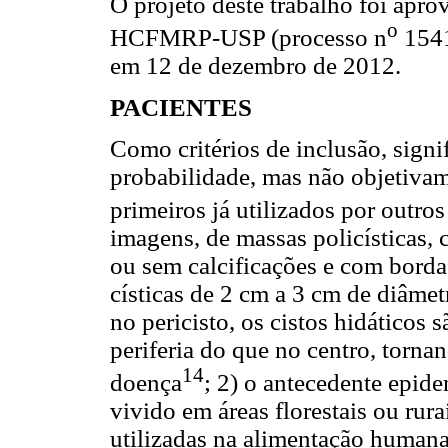
O projeto deste trabalho foi apr
o
HCFMRP-USP (processo n
1541
em 12 de dezembro de 2012.
PACIENTES
Como critérios de inclusão, signi
probabilidade, mas não objetivam
primeiros já utilizados por outros
imagens, de massas policísticas, c
ou sem calcificações e com borda
císticas de 2 cm a 3 cm de diâmet
no pericisto, os cistos hidáticos
periferia do que no centro, tor
14
doença
; 2) o antecedente epid
vivido em áreas florestais ou rur
utilizadas na alimentação humana,