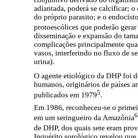
adiantada, poderá se calcificar; o
do próprio parasito; e o endocist
protoescólices que poderão gerar
disseminação e expansão do taman
complicações principalmente qua
vasos, interferindo no fluxo de s
urina).
O agente etiológico da DHP foi 
humanos, originários de países 
5
publicados em 1979
.
Em 1986, reconheceu-se o prime
6
em um seringueiro da Amazônia
de DHP, dos quais sete eram pro
Inquérito sorológico revelou que 