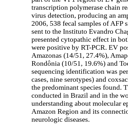
transcription polymerase chain r
virus detection, producing an am
2006, 538 fecal samples of AFP s
sent to the Instituto Evandro Cha
presented cytopathic effect in bot
were positive by RT-PCR. EV posi
Amazonas (14/51, 27.4%), Amapá 
Rondônia (10/51, 19.6%) and Toc
sequencing identification was pe
cases, nine serotypes) and coxsac
the predominant species found. Th
conducted in Brazil and in the wor
understanding about molecular ep
Amazon Region and its connection
neurologic diseases.