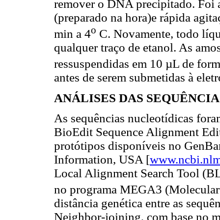
remover o DNA precipitado. Foi 
(preparado na hora)e rápida agita
o
min a 4
C. Novamente, todo líqu
qualquer traço de etanol. As amos
ressuspendidas em 10 µL de form
antes de serem submetidas à elet
ANÁLISES DAS SEQUÊNCIA
As sequências nucleotídicas fora
BioEdit Sequence Alignment Edit
protótipos disponíveis no GenBa
Information, USA [
www.ncbi.nlm
Local Alignment Search Tool (BL
no programa MEGA3 (Molecular E
distância genética entre as sequê
Neighbor-joining, com base no m