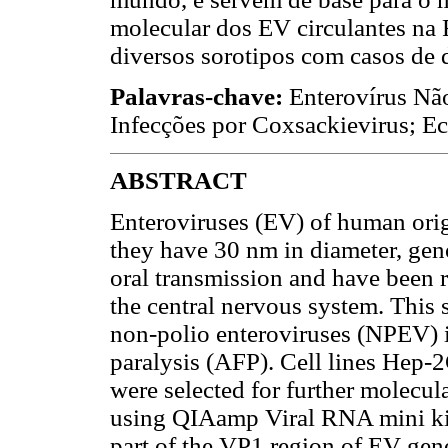
molecular dos EV circulantes na
diversos sorotipos com casos de 
Palavras-chave:
Enterovírus Não
Infecções por Coxsackievirus; E
ABSTRACT
Enteroviruses (EV) of human orig
they have 30 nm in diameter, gen
oral transmission and have been r
the central nervous system. This 
non-polio enteroviruses (NPEV) is
paralysis (AFP). Cell lines Hep-2
were selected for further molecul
using QIAamp Viral RNA mini kit
part of the VP1 region of EV gen