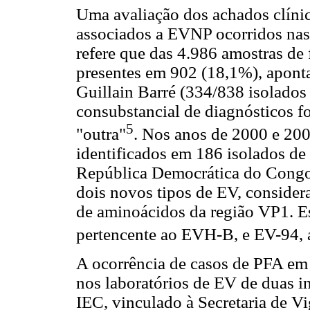
Uma avaliação dos achados clíni
associados a EVNP ocorridos nas
refere que das 4.986 amostras d
presentes em 902 (18,1%), apont
Guillain Barré (334/838 isolado
consubstancial de diagnósticos f
5
"outra"
. Nos anos de 2000 e 20
identificados em 186 isolados de
República Democrática do Congo.
dois novos tipos de EV, conside
de aminoácidos da região VP1. 
pertencente ao EVH-B, e EV-94
A ocorrência de casos de PFA em t
nos laboratórios de EV de duas i
IEC, vinculado à Secretaria de V