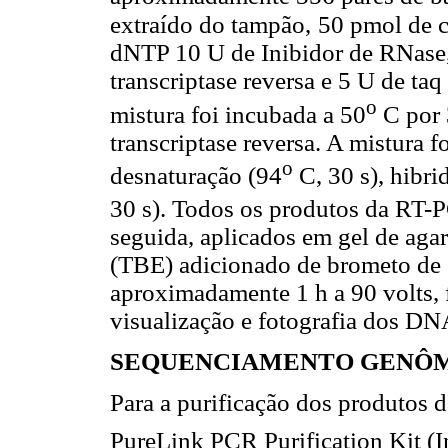
extraído do tampão,
50 pmol de c
dNTP 10 U de Inibidor de RNase,
transcriptase reversa e 5 U de ta
o
mistura foi incubada a 50
C por 
transcriptase reversa. A mistura 
o
desnaturação (94
C, 30 s), hibri
30 s). Todos os produtos da RT-
seguida, aplicados em gel de ag
(TBE) adicionado de brometo de e
aproximadamente 1 h a 90 volts, 
visualização e fotografia dos DN
SEQUENCIAMENTO GENÔ
Para a purificação dos produtos
PureLink
PCR Purification Kit (