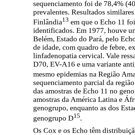
sequenciamento
foi de 78,4% (40
prevalentes. Resultados similar
13
Finlândia
em que o Echo 11 foi
identificados. Em 1977, houve um
Belém, Estado do Pará, pelo Echo
de idade, com quadro de febre, e
linfadenopatia cervical. Vale res
D70, EV-A16 e uma variante anti
mesmo epidemias na Região Ama
sequenciamento parcial da região
das amostras de Echo 11 no geno
amostras da América Latina e Áf
genogrupo, enquanto as dos Esta
15
genogrupo D
.
Os Cox e os Echo têm distribuição