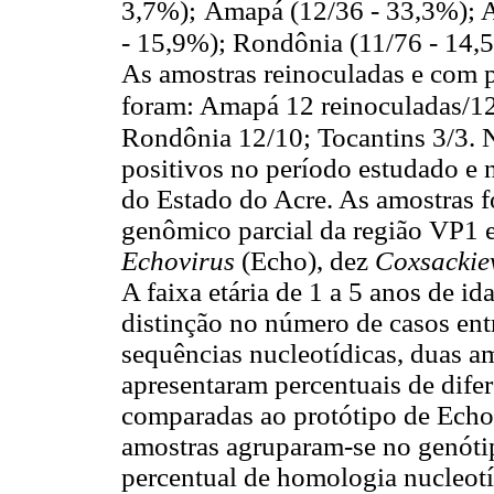
3,7%);
Amapá (12/36 - 33,3%); 
- 15,9%); Rondônia (11/76 - 14,
As amostras reinoculadas e com 
foram: Amapá 12 reinoculadas/1
Rondônia 12/1
0; Tocantins 3/3. 
positivos no período estudado e n
do Estado do Acre. As amostras 
genômico parcial da região VP1 e
Echovirus
(Echo), dez
Coxsackie
A faixa etária de 1 a 5 anos de i
distinção no número de casos ent
sequências nucleotídicas, duas a
apresentaram percentuais de dif
comparadas ao protótipo de Ech
amostras agruparam-se no genóti
percentual de homologia nucleotí