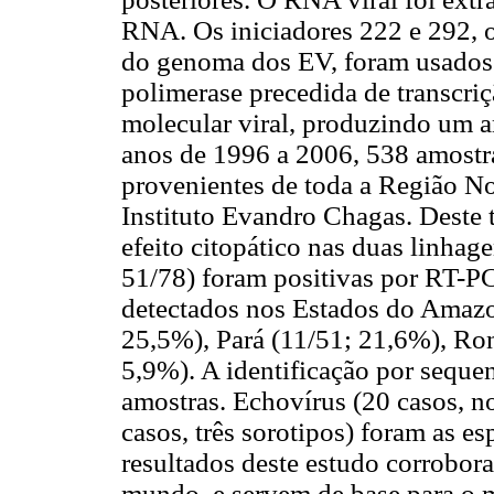
RNA. Os iniciadores 222 e 292, o
do genoma dos EV, foram usados 
polimerase precedida de transcri
molecular viral, produzindo um a
anos de 1996 a 2006, 538 amostra
provenientes de toda a Região No
Instituto Evandro Chagas. Deste 
efeito citopático nas duas linhag
51/78) foram positivas por RT-P
detectados nos Estados do Amaz
25,5%), Pará (11/51; 21,6%), Ron
5,9%). A identificação por sequ
amostras. Echovírus (20 casos, n
casos, três sorotipos) foram as e
resultados deste estudo corrobora
mundo, e servem de base para o 