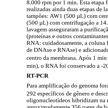
8.000 rpm por 1 min. Esta etapa 
realizadas ainda duas etapas de 
tampões: AW1 (500 µL) com cent
(500 µL) com centrifugação a 14
lavagem asseguraram a purificaç
(proteínas e outros contaminantes
RNA: cuidadosamente, a coluna foi
de DNAse e RNAse) e adicionad
centro da membrana. Após 1 min 
min), o RNA foi conservado a -2
RT-PCR
Para amplificação do genoma for
292 específicos de gênero e descr
oligonucleotídeos hibridizam na
aproximadamente 356 pares de ba