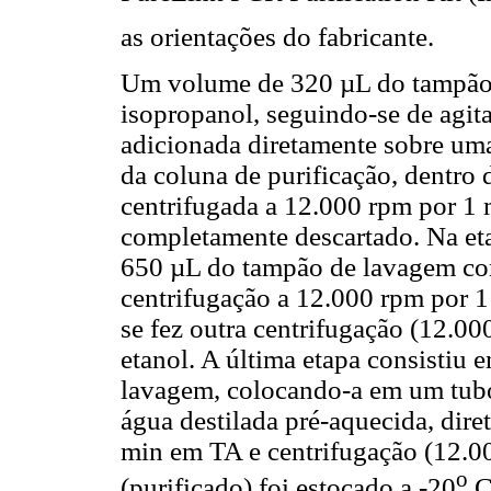
as orientações do fabricante.
Um volume de 320 µL do tampão d
isopropanol, seguindo-se de agit
adicionada diretamente sobre uma
da coluna de purificação, dentro
centrifugada a 12.000 rpm por 1 
completamente descartado. Na et
650 µL do tampão de lavagem con
centrifugação a 12.000 rpm por 1 
se fez outra centrifugação (12.0
etanol. A última etapa consistiu e
lavagem, colocando-a em um tubo
água destilada pré-aquecida, dir
min em TA e centrifugação (12.0
o
(purificado) foi estocado a -20
C