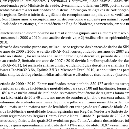
s,
em especial quatro espécies:
T. serrulatus, T. stigmurus, T. bahiensis
e
T. obscurus
coordenadas pelo Ministério da Saúde, tiveram início oficial em 1988, porém, somen
hentos passaram a ser notificados no Sistema Informação de Agravos de Notificação
 de registro. Desde o início da vigilância do escorpionismo no país, vem se verif
os. Nos últimos anos, o escorpionismo mostrou-se como o acidente por animal peçon
letalidade em crianças, alta incidência na Região Nordeste, acometendo, em sua m
.
aracterísticas do escorpionismo no Brasil e definir grupos, áreas e fatores de risco 
 nos anos de 2000 a 2010: uma análise descritiva; e 2) Análise clínico-epidemiol
 2010.
ealização dos estudos propostos, utilizou-se os registros dos bancos de dados do S
 anos de 2000 a 2006, e versão SINAN-NET, correspondendo aos anos de 2007 a 20
nto ao estudo 1, foi realizada análise epidemiológica descritiva, período de 200
o ao estudo 2, limitado aos anos de 2007 a 2010 devido à melhor qualidade dos dad
SINAN-NET), foi realizada análise clínico-epidemiológica descritiva e analítica. Pa
ftwares TabWin32 3.6b, EpiInfo 3.5.3 e Microsoft Excel 2010; sendo utilizados par
didas simples de frequência, médias aritméticas e cálculos de risco relativo (inter
período de 2000 a 2010: Foram notificados, nesse período, 359.427 acidentes escor
as médias anuais de incidência e mortalidade, para cada 100 mil habitantes, foram d
16% a taxa média anual de letalidade. As maiores frequências de registros foram e
, na faixa etária de 20 a 49 anos, nos meses de outubro a janeiro e em zona urbana
redomínio de acidentes nos meses de junho e julho e em zonas rurais. A taxa de inc
de ou mais, sendo maior a taxa de letalidade em crianças de até 9 anos de idade. As
is de incidência e mortalidade foram registradas nas Regiões Nordeste e Sudeste do 
foram registradas nas Regiões Centro-Oeste e Norte. Estudo 2 - período de 2007 a 2
ntes escorpiônicos, dos quais 303 evoluíram para óbito. A maioria dos acidentes fo
ves, os quais apresentaram letalidade de 4,71% e risco de óbito 18,97 vezes maior