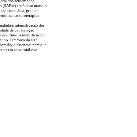
 0,9% dos acidentados
co (SAEsc) em 3 h ou mais do
ou-se como área, grupo e
 atendimento soroterápico
mulada a intensificação dos
sidade de capacitação
 oportuno, a identificação
tuno. O reforço da área
orpião, é essencial para que
ntes em zona rural e as