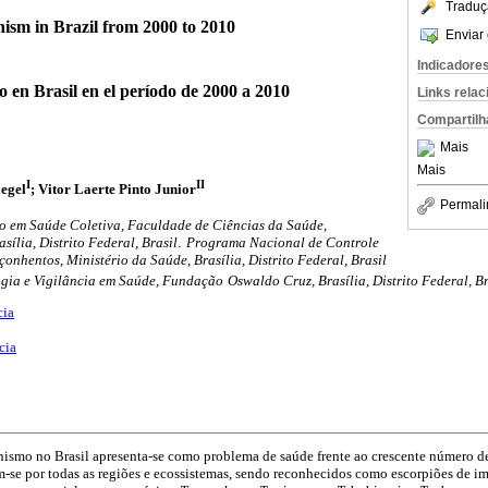
Traduç
nism in Brazil from 2000 to 2010
Enviar 
Indicadore
o en Brasil en el período de 2000 a 2010
Links rela
Compartilh
Mais
Mais
I
II
egel
; Vitor Laerte Pinto Junior
Permali
 em Saúde Coletiva, Faculdade de Ciências da Saúde,
sília, Distrito Federal, Brasil
.
Programa Nacional de Controle
onhentos, Ministério da Saúde, Brasília, Distrito Federal, Brasil
gia e Vigilância em Saúde, Fundação
Oswaldo Cruz, Brasília, Distrito Federal, Br
cia
cia
nismo no Brasil apresenta-se como problema de saúde frente ao crescente número de
em-se por todas as regiões e ecossistemas, sendo reconhecidos como escorpiões de i