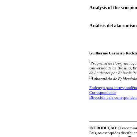
Analysis of the scorpio
Análisis del alacranism
Guilherme Carneiro Reckzi
I
Programa de Pós-graduação
Universidade de Brasília, Bra
de Acidentes por Animais Peç
II
Laboratório de Epidemiolo
Endereço para correspondên
Correspondence
Dirección para corresponden
INTRODUÇÃO:
O escorpio
País, os escorpiões distribu