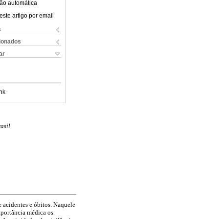
ão automática
este artigo por email
s
cionados
ar
nk
asil
 acidentes e óbitos. Naquele
mportância médica os