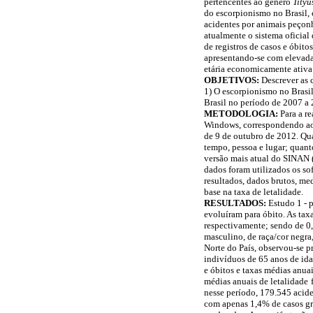
pertencentes ao gênero
Tityu
do escorpionismo no Brasil, 
acidentes por animais peçon
atualmente o sistema oficial
de registros de casos e óbit
apresentando-se com elevada 
etária economicamente ativa
OBJETIVOS:
Descrever as c
1) O escorpionismo no Brasil
Brasil no período de 2007 a
METODOLOGIA:
Para a r
Windows, correspondendo aos
de 9 de outubro de 2012. Qua
tempo, pessoa e lugar; quant
versão mais atual do SINAN (
dados foram utilizados os so
resultados, dados brutos, me
base na taxa de letalidade.
RESULTADOS:
Estudo 1 - 
evoluíram para óbito. As tax
respectivamente; sendo de 0,
masculino, de raça/cor negra
Norte do País, observou-se p
indivíduos de 65 anos de ida
e óbitos e taxas médias anua
médias anuais de letalidade
nesse período, 179.545 acide
com apenas 1,4% de casos gra