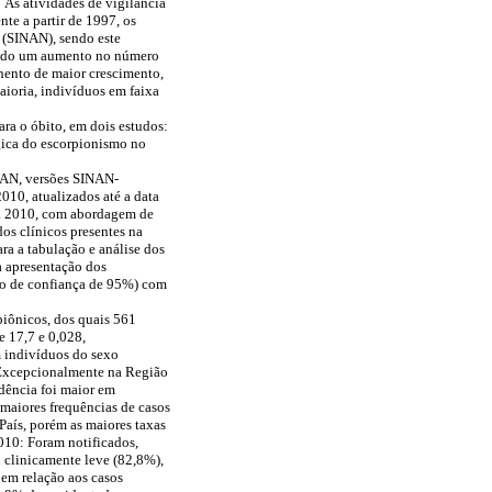
.
As atividades de vigilância
te a partir de 1997, os
 (SINAN), sendo este
icando um aumento no número
hento de maior crescimento,
aioria, indivíduos em faixa
para o óbito, em dois estudos:
ógica do escorpionismo no
INAN, versões SINAN-
10, atualizados até a data
0 a 2010, com abordagem de
os clínicos presentes na
ra a tabulação e análise dos
a apresentação dos
valo de confiança de 95%) com
piônicos, dos quais 561
e 17,7 e 0,028,
m indivíduos do sexo
. Excepcionalmente na Região
idência foi maior em
 maiores frequências de casos
País, porém as maiores taxas
010: Foram notificados,
i clinicamente leve (82,8%),
 em relação aos casos