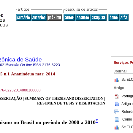
zônica de Saúde
Serviços P
-6215
versão On-line
ISSN
2176-6223
Journal
5 n.1 Ananindeua mar. 2014
SciELO
Artigo
S2176-62232014000100008
Portug
SSERTAÇÃO | SUMMARY OF THESIS AND DISSERTATION |
RESUMEN DE TESIS Y DISERTACIÓN
Artigo
Referên
Como c
*
nismo no Brasil no período de 2000 a 2010
SciELO