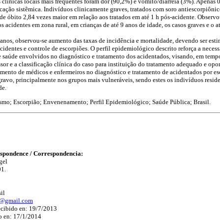
clínicas locais mais frequentes foram dor (90,2%) e vômito/diarreia (3%). Apenas
ação sistêmica. Indivíduos clinicamente graves, tratados com soro antiescorpiôni
 de óbito 2,84 vezes maior em relação aos tratados em até 1 h pós-acidente. Observ
 os acidentes em zona rural, em crianças de até 9 anos de idade, os casos graves e o
anos, observou-se aumento das taxas de incidência e mortalidade, devendo ser esti
identes e controle de escorpiões. O perfil epidemiológico descrito reforça a neces
e saúde envolvidos no diagnóstico e tratamento dos acidentados, visando, em tempo
sor e a classificação clínica do caso para instituição do tratamento adequado e opor
namento de médicos e enfermeiros no diagnóstico e tratamento de acidentados por esc
gravo, principalmente nos grupos mais vulneráveis, sendo estes os indivíduos reside
de.
smo; Escorpião; Envenenamento; Perfil Epidemiológico; Saúde Pública; Brasil.
spondence / Correspondencia:
gel
01.
il
l@gmail.com
ecibido en: 19/7/2013
to en: 17/1/2014