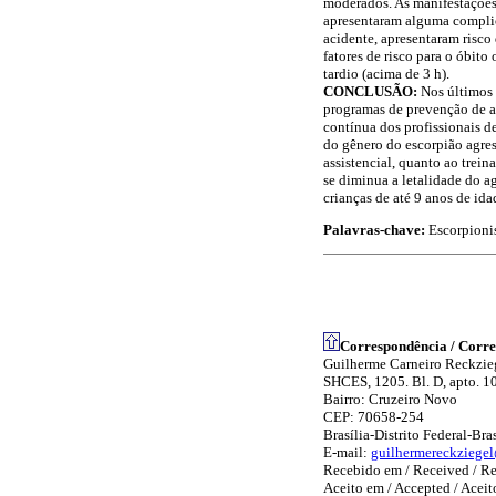
moderados. As manifestações 
apresentaram alguma complic
acidente, apresentaram risco
fatores de risco para o óbito
tardio (acima de 3 h).
CONCLUSÃO:
Nos últimos 
programas de prevenção de ac
contínua dos profissionais d
do gênero do escorpião agres
assistencial, quanto ao trei
se diminua a letalidade do a
crianças de até 9 anos de ida
Palavras-chave:
Escorpioni
Correspondência / Corre
Guilherme Carneiro Reckzie
SHCES, 1205. Bl. D, apto. 1
Bairro: Cruzeiro Novo
CEP: 70658-254
Brasília-Distrito Federal-Bras
E-mail:
guilhermereckziege
Recebido em / Received / R
Aceito em / Accepted / Acei