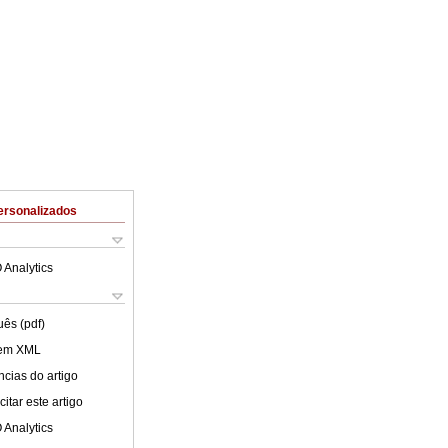
ersonalizados
 Analytics
uês (pdf)
 em XML
cias do artigo
itar este artigo
 Analytics