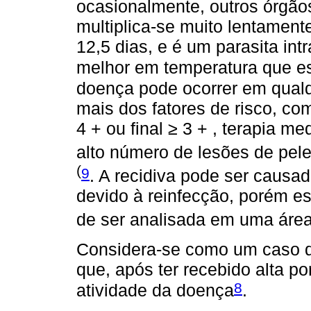
ocasionalmente, outros órgão
multiplica-se muito lentamen
12,5 dias, e é um parasita int
melhor em temperatura que es
doença pode ocorrer em qual
mais dos fatores de risco, como
4 + ou final ≥ 3 + , terapia m
alto número de lesões de pel
(
9
. A recidiva pode ser causad
devido à reinfecção, porém es
de ser analisada em uma áre
Considera-se como um caso de
que, após ter recebido alta po
8
atividade da doença
.