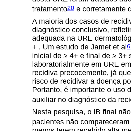
20
tratamento
e corretamente 
A maioria dos casos de recidi
diagnóstico conclusivo, refle
adequada na URE dermatológic
6
+ . Um estudo de Jamet et al
inicial de ≥ 4+ e final de ≥ 
laboratorialmente em URE em h
recidiva precocemente, já qu
risco de recidivar a doença po
Portanto, é importante o uso 
auxiliar no diagnóstico da rec
Nesta pesquisa, o IB final nã
pacientes não compareceram 
menos terem recebido alta me