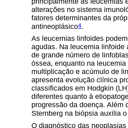
principalmente as leucemias e
alterações no sistema imunol
fatores determinantes da próp
4
antineoplásico
.
As leucemias linfoides podem 
agudas. Na leucemia linfoide 
de grande número de linfoblas
óssea, enquanto na leucemia li
multiplicação e acúmulo de li
apresenta evolução clínica pr
classificados em Hodgkin (LH
diferentes quanto à etiopatogen
progressão da doença. Além d
Sternberg na biópsia auxilia 
O diagnóstico das neoplasias