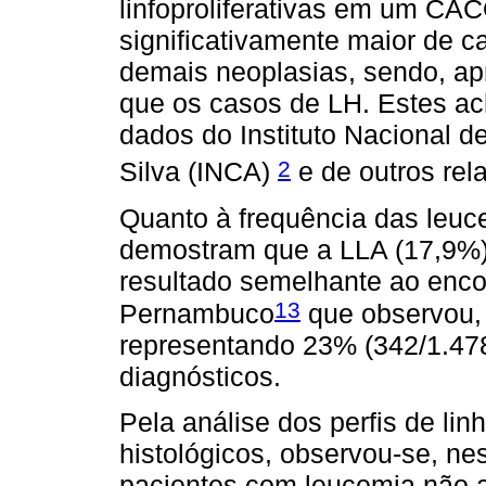
linfoproliferativas em um CA
significativamente maior de 
demais neoplasias, sendo, a
que os casos de LH. Estes a
dados do Instituto Nacional 
2
Silva (INCA)
e de outros rel
Quanto à frequência das leuc
demostram que a LLA (17,9%) 
resultado semelhante ao enco
13
Pernambuco
que observou, 
representando 23% (342/1.47
diagnósticos.
Pela análise dos perfis de li
histológicos, observou-se, n
pacientes com leucemia não a