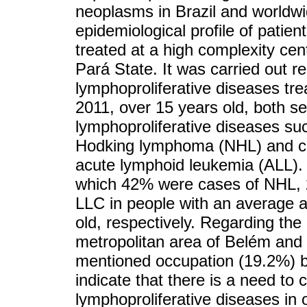
neoplasms in Brazil and worldwi
epidemiological profile of patien
treated at a high complexity ce
Pará State. It was carried out re
lymphoproliferative diseases 
2011, over 15 years old, both se
lymphoproliferative diseases s
Hodking lymphoma (NHL) and ch
acute lymphoid leukemia (ALL). 
which 42% were cases of NHL, 
LLC in people with an average a
old, respectively. Regarding the
metropolitan area of Belém and 
mentioned occupation (19.2%) by
indicate that there is a need to c
lymphoproliferative diseases in