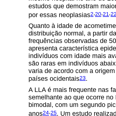
estudos que demostram maior
,
,
,
2
20
21
2
por essas neoplasias
Quanto à idade de acometime
distribuição normal, a partir
frequências observadas de 50
apresenta característica epid
indivíduos com idade mais av
são raras em indivíduos abaix
varia de acordo com a origem
23
países ocidentais
.
A LLA é mais frequente nas fa
semelhante ao que ocorre no 
bimodal, com um segundo pic
,
24
25
anos
. Um estudo realiz