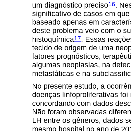
16
um diagnóstico preciso
. Ne
significativo de casos em que 
baseado apenas em caracterís
deste problema veio com o su
17
histoquímica
. Essas reaçõe
tecido de origem de uma neopl
fatores prognósticos, terapêuti
algumas neoplasias, na detec
metastáticas e na subclassifi
No presente estudo, a ocorrê
doenças linfoproliferativas fo
concordando com dados descr
Não foram observadas diferen
LH entre os gêneros, dados s
mesmo hospital no ano de 20