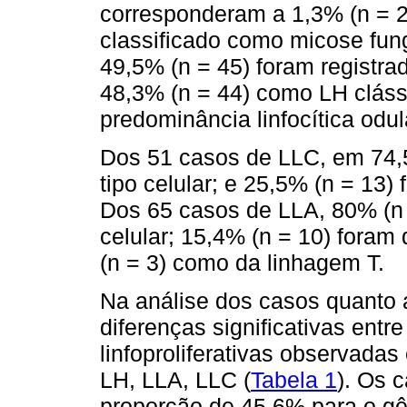
corresponderam a 1,3% (n = 2)
classificado como micose fun
49,5% (n = 45) foram registr
48,3% (n = 44) como LH cláss
predominância linfocítica odul
Dos 51 casos de LLC, em 74,5
tipo celular; e 25,5% (n = 13
Dos 65 casos de LLA, 80% (n =
celular; 15,4% (n = 10) foram
(n = 3) como da linhagem T.
Na análise dos casos quanto 
diferenças significativas ent
linfoproliferativas observada
LH, LLA, LLC (
Tabela 1
). Os 
proporção de 45,6% para o gê