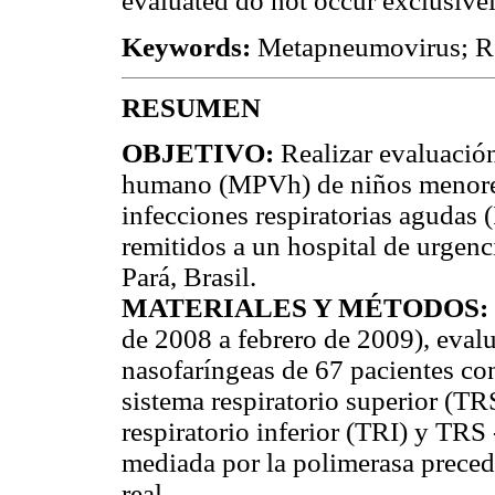
evaluated do not occur exclusive
Keywords:
Metapneumovirus; Res
RESUMEN
OBJETIVO:
Realizar evaluació
humano (MPVh) de niños menores
infecciones respiratorias agudas 
remitidos a un hospital de urgen
Pará, Brasil.
MATERIALES Y MÉTODOS:
de 2008 a febrero de 2009), eval
nasofaríngeas de 67 pacientes co
sistema respiratorio superior (T
respiratorio inferior (TRI) y TRS
mediada por la polimerasa preced
real.