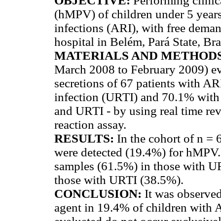
OBJECTIVE:
Performing clini
(hMPV) of children under 5 years 
infections (ARI), with free dema
hospital in Belém, Pará State, Bra
MATERIALS AND METHODS
March 2008 to February 2009) ev
secretions of 67 patients with AR
infection (URTI) and 70.1% with l
and URTI - by using real time rev
reaction assay.
RESULTS:
In the cohort of n = 
were detected (19.4%) for hMPV. 
samples (61.5%) in those with U
those with URTI (38.5%).
CONCLUSION:
It was observed
agent in 19.4% of children with 