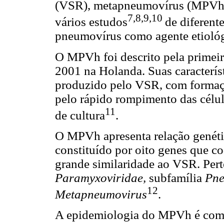
(VSR), metapneumovírus (MPVh)
7,8,9,10
vários estudos
de diferent
pneumovírus como agente etioló
O MPVh foi descrito pela primei
2001 na Holanda. Suas característ
produzido pelo VSR, com formação
pelo rápido rompimento das célu
11
de cultura
.
O MPVh apresenta relação genét
constituído por oito genes que 
grande similaridade ao VSR. Per
Paramyxoviridae,
subfamília
Pne
12
Metapneumovirus
.
A epidemiologia do MPVh é comp