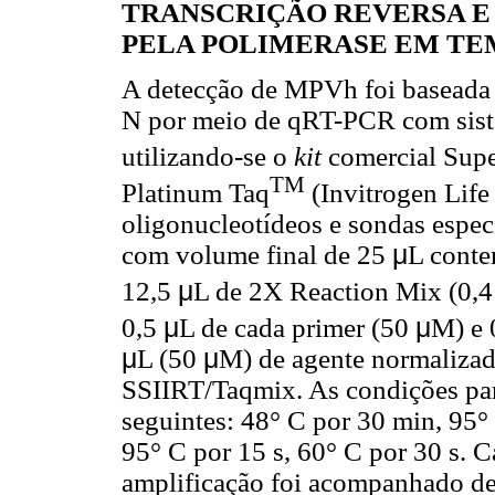
TRANSCRIÇÃO REVERSA E
PELA POLIMERASE EM TEM
A detecção de MPVh foi baseada
N por meio de qRT-PCR com siste
utilizando-se o
kit
comercial Supe
TM
Platinum Taq
(Invitrogen Lif
oligonucleotídeos e sondas especí
com volume final de 25
μ
L cont
12,5
μ
L de 2X Reaction Mix (0
0,5
μ
L de cada primer (50
μ
M) e 
μ
L
(50
μ
M
) de agente normaliza
SSIIRT/Taqmix. As condições par
seguintes: 48° C por 30 min, 95°
95° C por 15 s, 60° C por 30 s. 
amplificação foi acompanhado de