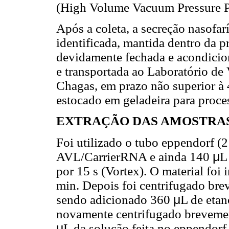
(High Volume Vacuum Pressure P
Após a coleta, a secreção nasofar
identificada, mantida dentro da 
devidamente fechada e acondicio
e transportada ao Laboratório de 
Chagas, em prazo não superior à 4
estocado em geladeira para proce
EXTRAÇÃO DAS AMOSTRAS
Foi utilizado o tubo eppendorf (
AVL/CarrierRNA e ainda 140
μ
L
por 15 s (Vortex). O material fo
min. Depois foi centrifugado brev
sendo adicionado 360
μ
L
de etan
novamente centrifugado brevemen
μ
L da solução feita no eppendor