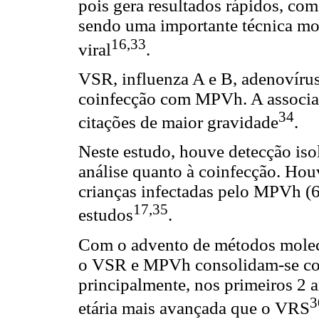
pois gera resultados rápidos, com
sendo uma importante técnica mol
16,33
viral
.
VSR, influenza A e B, adenovírus
coinfecção com MPVh. A associa
34
citações de maior gravidade
.
Neste estudo, houve detecção is
análise quanto à coinfecção. Ho
crianças infectadas pelo MPVh (
17,35
estudos
.
Com o advento de métodos molecul
o VSR e MPVh consolidam-se com
principalmente, nos primeiros 2 
3
etária mais avançada que o VRS