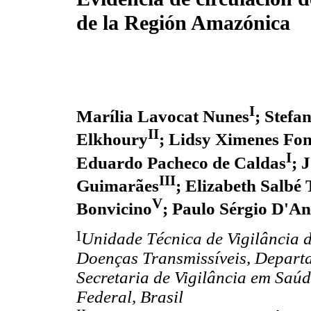
de la Región Amazónica
I
Marília Lavocat Nunes
; Stefa
II
Elkhoury
; Lidsy Ximenes Fo
I
Eduardo Pacheco de Caldas
; 
III
Guimarães
; Elizabeth Salbé
V
Bonvicino
; Paulo Sérgio D'A
I
Unidade Técnica de Vigilância 
Doenças Transmissíveis, Departa
Secretaria de Vigilância em Saúde
Federal, Brasil