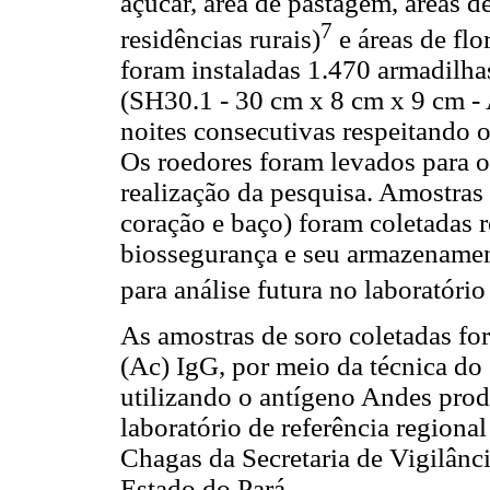
açúcar, área de pastagem, áreas d
7
residências rurais)
e áreas de flo
foram instaladas 1.470 armadilh
(SH30.1 - 30 cm x 8 cm x 9 cm - A
noites consecutivas respeitando o
Os roedores foram levados para o
realização da pesquisa. Amostras 
coração e baço) foram coletadas 
biossegurança e seu armazenament
para análise futura no laboratório
As amostras de soro coletadas fo
(Ac) IgG, por meio da técnica d
utilizando o antígeno Andes prod
laboratório de referência regiona
Chagas da Secretaria de Vigilânc
Estado do Pará.