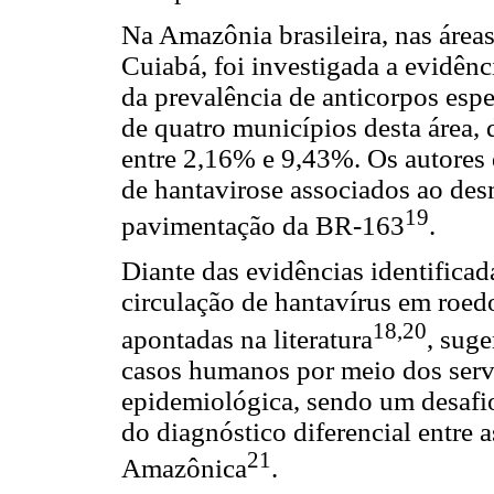
Na Amazônia brasileira, nas área
Cuiabá, foi investigada a evidênc
da prevalência de anticorpos espe
de quatro municípios desta área,
entre 2,16% e 9,43%. Os autores 
de hantavirose associados ao de
19
pavimentação da BR-163
.
Diante das evidências identifica
circulação de hantavírus em roed
18,20
apontadas na literatura
, sug
casos humanos por meio dos servi
epidemiológica, sendo um desafio
do diagnóstico diferencial entre
21
Amazônica
.