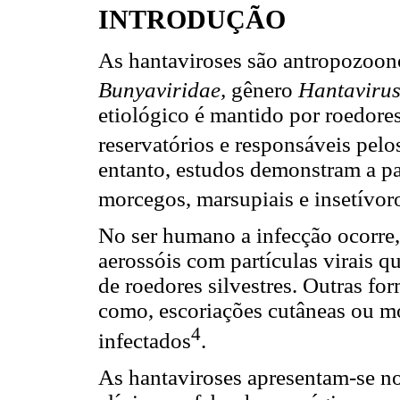
INTRODUÇÃO
As hantaviroses são antropozoono
Bunyaviridae,
gênero
Hantaviru
etiológico é mantido por roedores
reservatórios e responsáveis pel
entanto, estudos demonstram a p
morcegos, marsupiais e insetívor
No ser humano a infecção ocorre,
aerossóis com partículas virais qu
de roedores silvestres. Outras for
como, escoriações cutâneas ou mo
4
infectados
.
As hantaviroses apresentam-se n