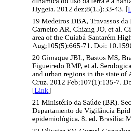
dinâmica do uso da terra e a han
Hygeia. 2012 dez;8(15):33-43. [
19 Medeiros DBA, Travassos da
Carneiro AR, Chiang JO, et al. Ci
area of the Cuiabá-Santarém Hi
Aug;105(5):665-71. Doi: 10.15
20 Gimaque JBL, Bastos MS, Br
Figueiredo RMP, et al. Serologica
and urban regions in the state o
Cruz. 2012 Feb;107(1):135-7. 
[
Link
]
21 Ministério da Saúde (BR). Sec
Departamento de Vigilância Epid
epidemiológica. 8. ed. Brasília: 
22 Oliveira SV, Gurgel-Goncalves