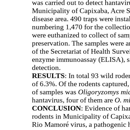
was carried out to detect hantavir
Municipality of Capixaba, Acre Sta
disease area. 490 traps were insta
numbering 1,470 for the collecti
were euthanized to collect of sam
preservation. The samples were a
of the Secretariat of Health Surve
enzyme immunoassay (ELISA), ser
detection.
RESULTS
: In total 93 wild rod
of 6.3%. Of the rodents captured,
of samples was
Oligoryzomys mi
hantavirus, four of them are
O. m
CONCLUSION
: Evidence of ha
rodents in Municipality of Capix
Rio Mamoré virus, a pathogenic h