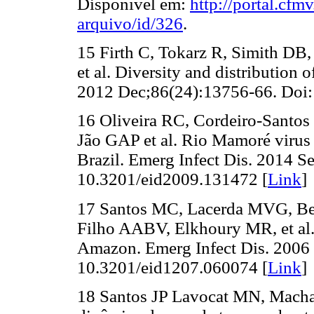
Disponível em:
http://portal.cfm
arquivo/id/326
.
15 Firth C, Tokarz R, Simith DB
et al. Diversity and distribution 
2012 Dec;86(24):13756-66. Doi:
16 Oliveira RC, Cordeiro-Santos
Jão GAP et al. Rio Mamoré virus
Brazil. Emerg Infect Dis. 2014 S
10.3201/eid2009.131472 [
Link
]
17 Santos MC, Lacerda MVG, Be
Filho AABV, Elkhoury MR, et al.
Amazon. Emerg Infect Dis. 2006 
10.3201/eid1207.060074 [
Link
]
18 Santos JP Lavocat MN, Macha