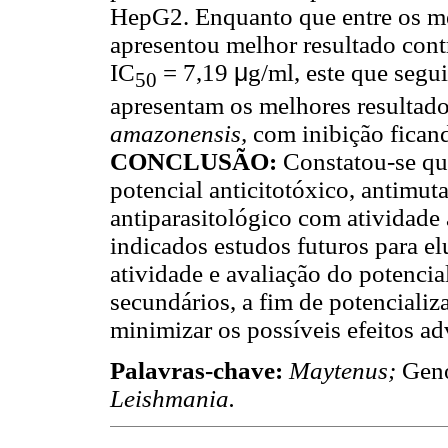
HepG2. Enquanto que entre os me
apresentou melhor resultado con
IC
= 7,19
μ
g/ml, este que seg
50
apresentam os melhores resultad
amazonensis,
com inibição fican
CONCLUSÃO:
Constatou-se qu
potencial anticitotóxico, antimut
antiparasitológico com atividade 
indicados estudos futuros para e
atividade e avaliação do potencia
secundários, a fim de potencializ
minimizar os possíveis efeitos ad
Palavras-chave:
Maytenus;
Gen
Leishmania.