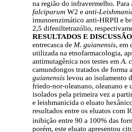
na região do infravermelho. Para
falciparum
W2 e
anti-Leishman
imunoenzimático anti-HRPII e bro
2,5 difeniltetrazólio, respectivam
RESULTADOS E DISCUSSÃO
entrecasca de
M. guianensis,
em c
utilizada na etnofarmacologia, ap
antimutagênica nos testes em
A. 
camundongos tratados de forma a
guianensis
levou ao isolamento d
friedo-nor-oleanano, oleanano e 
isolados pela primeira vez a parti
e leishmanicida o eluato hexânic
resultados entre os eluatos com I
inibição entre 90 a 100% das fo
porém, este eluato apresentou cit