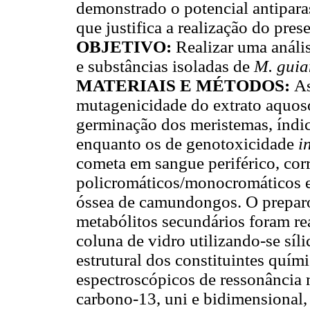
demonstrado o potencial antiparas
que justifica a realização do pres
OBJETIVO:
Realizar uma anális
e substâncias isoladas de
M. guia
MATERIAIS E MÉTODOS:
As
mutagenicidade do extrato aquos
germinação dos meristemas, índi
enquanto os de genotoxicidade
i
cometa em sangue periférico, corr
policromáticos/monocromáticos 
óssea de camundongos. O preparo
metabólitos secundários foram re
coluna de vidro utilizando-se síli
estrutural dos constituintes quím
espectroscópicos de ressonância 
carbono-13, uni e bidimensional,