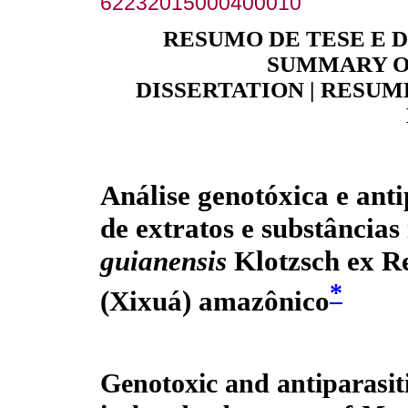
62232015000400010
RESUMO DE TESE E D
SUMMARY O
DISSERTATION | RESUM
Análise genotóxica e anti
de extratos e substâncias
guianensis
Klotzsch ex R
*
(Xixuá) amazônico
Genotoxic and antiparasiti