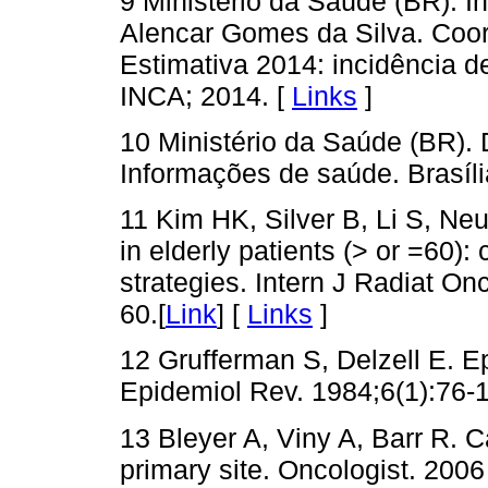
9 Ministério da Saúde (BR). I
Alencar Gomes da Silva. Coor
Estimativa 2014: incidência de
INCA; 2014. [
Links
]
10 Ministério da Saúde (BR).
Informações de saúde. Brasíli
11 Kim HK, Silver B, Li S, Ne
in elderly patients (> or =60):
strategies. Intern J Radiat On
60.[
Link
] [
Links
]
12 Grufferman S, Delzell E. E
Epidemiol Rev. 1984;6(1):76-1
13 Bleyer A, Viny A, Barr R. C
primary site. Oncologist. 2006