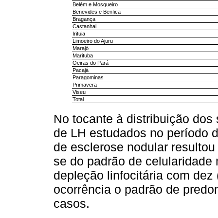
Belém e Mosqueiro
Benevides e Benfica
Bragança
Castanhal
Irituia
Limoeiro do Ajuru
Marajó
Marituba
Oeiras do Pará
Pacajá
Paragominas
Primavera
Viseu
Total
No tocante à distribuição dos
de LH estudados no período d
de esclerose nodular resultou
se do padrão de celularidade
depleção linfocitária com de
ocorrência o padrão de predom
casos.