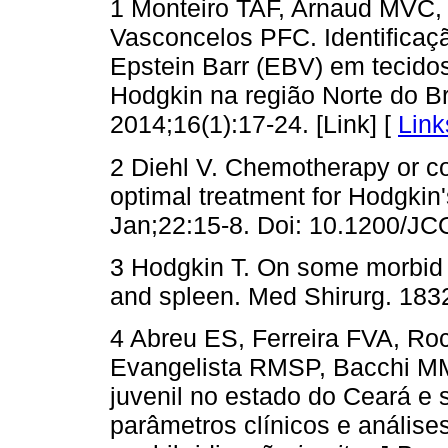
1 Monteiro TAF, Arnaud MVC, 
Vasconcelos PFC. Identifica
Epstein Barr (EBV) em tecido
Hodgkin na região Norte do Br
2014;16(1):17-24. [Link] [
Link
2 Diehl V. Chemotherapy or c
optimal treatment for Hodgkin
Jan;22:15-8. Doi: 10.1200/JC
3 Hodgkin T. On some morbid 
and spleen. Med Shirurg. 1832
4 Abreu ES, Ferreira FVA, Ro
Evangelista RMSP, Bacchi MM,
juvenil no estado do Ceará e 
parâmetros clínicos e análise