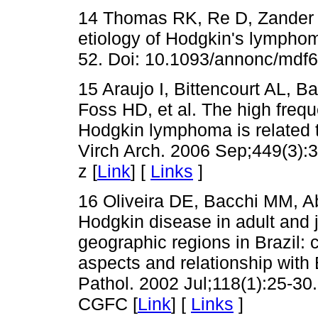
14 Thomas RK, Re D, Zander T
etiology of Hodgkin's lympho
52. Doi: 10.1093/annonc/mdf6
15 Araujo I, Bittencourt AL,
Foss HD, et al. The high frequ
Hodgkin lymphoma is related to
Virch Arch. 2006 Sep;449(3):
z [
Link
] [
Links
]
16 Oliveira DE, Bacchi MM, A
Hodgkin disease in adult and j
geographic regions in Brazil: c
aspects and relationship with 
Pathol. 2002 Jul;118(1):25-
CGFC [
Link
] [
Links
]