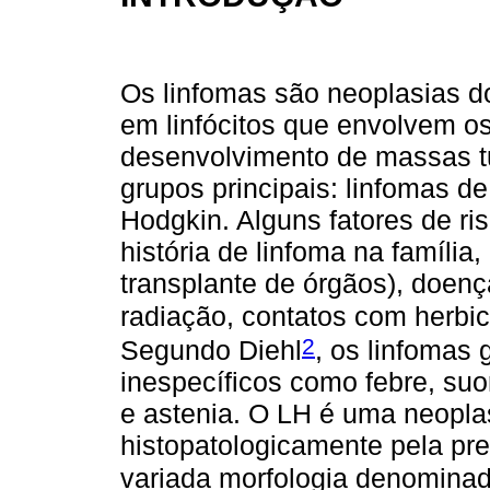
Os linfomas são neoplasias d
em linfócitos que envolvem os
desenvolvimento de massas tu
grupos principais: linfomas d
Hodgkin. Alguns fatores de ris
história de linfoma na famíli
transplante de órgãos), doen
radiação, contatos com herbi
2
Segundo Diehl
, os linfomas
inespecíficos como febre, suo
e astenia. O LH é uma neoplasi
histopatologicamente pela pr
variada morfologia denomina