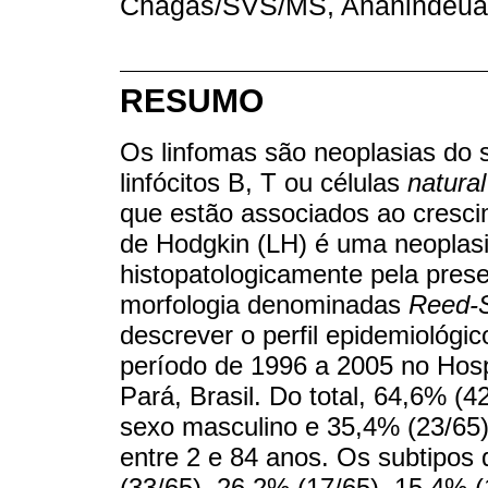
Chagas/SVS/MS, Ananindeua, 
RESUMO
Os linfomas são neoplasias do 
linfócitos B, T ou células
natural 
que estão associados ao cresc
de Hodgkin (LH) é uma neoplasia 
histopatologicamente pela pres
morfologia denominadas
Reed-S
descrever o perfil epidemiológi
período de 1996 a 2005 no Hosp
Pará, Brasil. Do total, 64,6% (
sexo masculino e 35,4% (23/65) 
entre 2 e 84 anos. Os subtipos
(33/65), 26,2% (17/65), 15,4% (